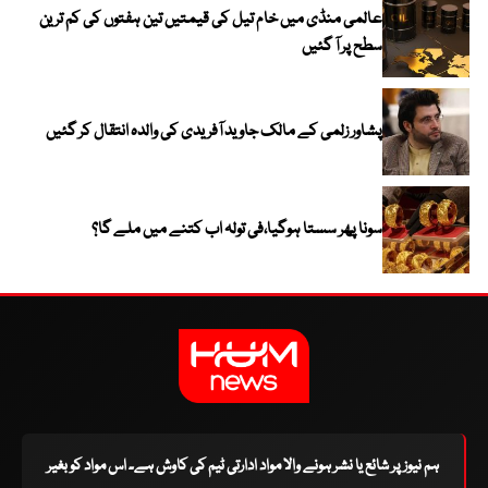
عالمی منڈی میں خام تیل کی قیمتیں تین ہفتوں کی کم ترین
سطح پر آ گئیں
پشاور زلمی کے مالک جاوید آفریدی کی والدہ انتقال کر گئیں
سونا پھر سستا ہوگیا،فی تولہ اب کتنے میں ملے گا؟
ہم نیوز پر شائع یا نشر ہونے والا مواد ادارتی ٹیم کی کاوش ہے۔ اس مواد کو بغیر