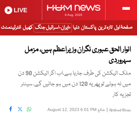
LIVE
6 Aug, 2026
صفحۂ اول
تازہ ترین
پاکستان
دنیا
ایران-اسرائیل جنگ
کھیل
انٹرٹینمنٹ
انوار الحق عبوری نگران وزیراعظم ہیں، مزمل
سہروردی
ملک الیکشن کی طرف جارہا ہے،اب اگر الیکشن 90 دن
میں نہ ہوئے تو پھر یہ 120 دن میں ہو جائیں گے، سینئر
تجزیہ کار
|
شائع
August 12, 2023 6:01 PM
Arshad Khan