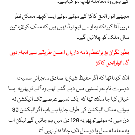
گے ہوں وہ معاملہ ٹھپ ہو گیاہے۔
مجھے انوار الحق کاکڑ کے ہوتے ہوئے ایسا کچھ ممکن نظر
نہیں آتا کیونکہ وہ ایسے ٹیم لیڈ نہیں ہیں کہ ملک کو 2یا تین
سال ملک کو چلائیں گے۔
بطور نگران وزیراعظم ذمہ داریاں احسن طریقے سے انجام دوں
گا، انوارالحق کاکڑ
انکا کہنا تھا کہ اگر حفیظ شیخ یا صادق سنجرانی سمیت
دوسرے نام جو لسٹوں میں دیے گئے تھے وہ آتے تو پھر یہ ایسا
خیال کیا جا سکتا تھا کہ ایک لمبے عرصے تک الیکشن نہ
ہوتے، ملک الیکشن کی طرف جارہا ہے،اب اگر الیکشن 90
دن میں نہ ہوئے تو پھر یہ 120 دن میں ہو جائیں گے لیکن اب
یہ معاملہ سال یا دو سال تک جاتا نظر نہیں آتا۔