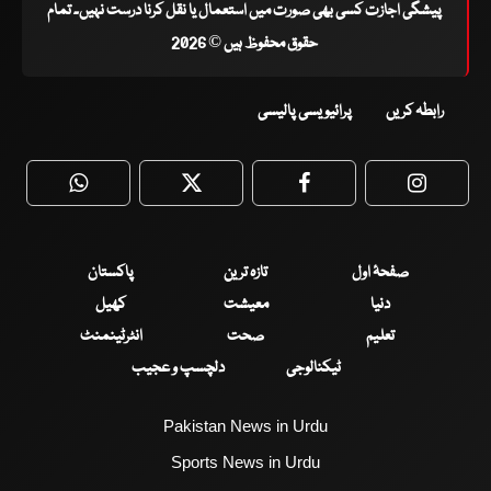
پیشگی اجازت کسی بھی صورت میں استعمال یا نقل کرنا درست نہیں۔ تمام
حقوق محفوظ ہیں © 2026
رابطہ کریں
پرائیویسی پالیسی
WhatsApp
Twitter
Facebook
Faceboo
صفحۂ اول
تازہ ترین
پاکستان
دنیا
معیشت
کھیل
تعلیم
صحت
انٹرٹینمنٹ
ٹیکنالوجی
دلچسپ و عجیب
Pakistan News in Urdu
Sports News in Urdu