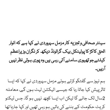
سینئر صحافی و تجزیہ کار مزمل سہروردی نے کہا ہے کہ انوار
الحق کاکڑ کا پولیٹکل بیک گرائونڈ دیکھ کر نگران وزیراعظم
کیلئےجو تھیوری سامنے آتی رہی ہیں وہ پوری ہوتی نظر نہیں
آرہیں۔
ہم نیوز سے گفتگو کرتے ہوئے مزمل سہروردی نے کہا کہ ایسا
تاثر پیش کیا جاتا رہا کہ جیسے الیکشن لیٹ ہوں گے، معاملہ
2سال تک جائے گا لیکن اب ایسا کچھ نہیں ہو گا، جس ٹیکنو
کریٹ حکومت کے بننے کی باتیں ہو رہی تھیں اور کہا جارہا تھا