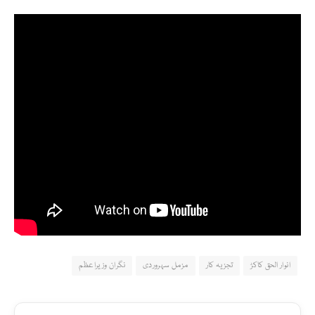
انوار الحق کاکڑ
تجزیہ کار
مزمل سہروردی
نگران وزیراعظم