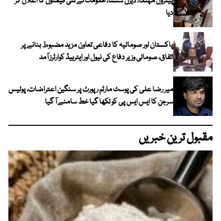
پیٹرول مہنگا، ڈیزل سستا، حکومت نے نئی قیمتوں کا اعلان کر
دیا
پاکستان اور صومالیہ کا دفاعی تعاون مزید مضبوط بنانے پر
اتفاق، صومالی وزیر دفاع کی نیول اور ایئرہیڈ کوارٹرز آمد
میر رضا علی کی پوسٹ مارٹم رپورٹ پر سنگین اعتراضات، پولیس
سرجن کا ایس ایس پی کو لکھا گیا خط سامنے آ گیا
مقبول ترین خبریں