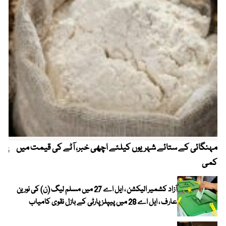
مہنگائی کے ستائے شہریوں کیلئے اچھی خبر، آٹے کی قیمت میں
پیٹ
کمی
آزاد کشمیر الیکشن ، ایل اے 27 میں مسلم لیگ (ن) کی نورین
عارف ، ایل اے 28 میں پیپلز پارٹی کے بازل نقوی کامیاب