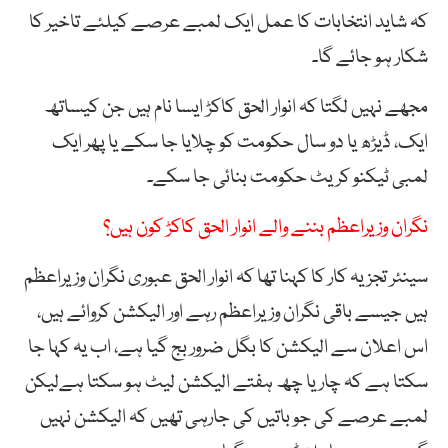
کہ شاید انتخابات کا عمل ایک لمبے عرصے کیلئے تاخیر کا
شکار ہو جائے گا۔
مجھے نہیں لگتا کہ انوار الحق کاکڑ ایسا نام ہیں جن کیساتھ
ایک، ڈیڑھ یا دو سال حکومت کو چلایا جا سکے یا پھر ایک
لمبی ٹیکنو کریٹ حکومت بنائی جا سکے۔
نگران وزیراعظم بننے والے انوار الحق کاکڑ کون ہیں؟
سینئر تجزیہ کار کا کہنا تھا کہ انوار الحق عبوری نگران وزیراعظم
ہیں جیسے باقی نگران وزیراعظم رہے اور الیکشن کروائے ہیں،
اس اعلان سے الیکشن کا بگل ضرور بج گیا ہے، اب یہ کہا جا
سکتا ہے کہ چار یا چھ ہفتے الیکشن لیٹ ہو سکتا ہےلیکن
لمبے عرصے کی جو باتیں کی جارہی تھیں کہ الیکشن نہیں