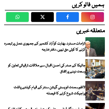
ہمیں فالو کریں
WhatsApp
Twitter
Facebook
Faceboo
متعلقہ خبریں
الزامات مسترد ، بھارت کو آزاد کشمیر کے جمہوری عمل پر تبصرہ
کرنے کا کوئی حق نہیں ، دفتر خارجہ
جائیکا کے صدر کی احسن اقبال سے ملاقات، ترقیاتی تعاون کو
وسعت دینے پر اتفاق
لاانفورسمنٹ انویسٹی گیشن سنٹر کے قیام کیلئے پائلٹ
پراجیکٹ شروع کرنے کا فیصلہ