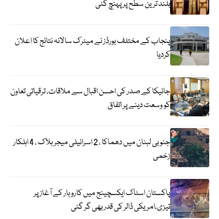
بلند ترین سطح پر پہنچ گئی
پنجاب کے مختلف بورڈز نے میٹرک سالانہ نتائج کا اعلان
کردیا
جائیکا کے صدر کی احسن اقبال سے ملاقات، ترقیاتی تعاون
کو وسعت دینے پر اتفاق
جنوبی لبنان میں دھماکا ، 2 اسرائیلی میجر ہلاک ، 4 اہلکار
زخمی
پاکستان اسٹاک ایکسچینج میں کاروبار کے آغاز پر
تیزی،امریکی ڈالر کی قدر بھی گر گئی