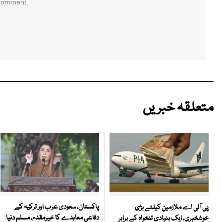
 comment.
متعلقہ خبریں
پاکستان، سعودی عرب اور ترکیہ کے
پی آئی اے ملازمین کیلئے بڑی
دفاعی معاہدے کا خیرمقدم، مسلم دنیا
خوشخبری، ایک بنیادی تنخواہ کے برابر