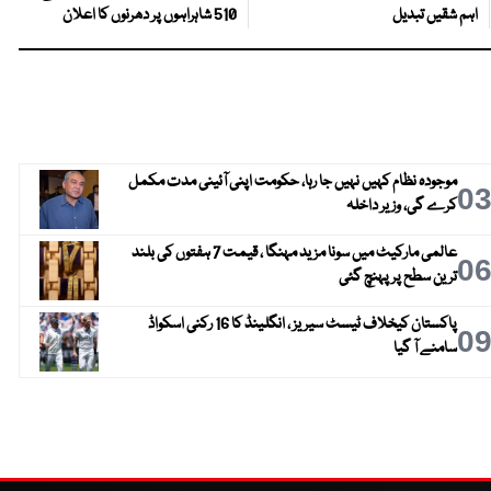
اہم شقیں تبدیل
510 شاہراہوں پر دھرنوں کا اعلان
موجودہ نظام کہیں نہیں جا رہا، حکومت اپنی آئینی مدت مکمل
0
کرے گی، وزیر داخلہ
عالمی مارکیٹ میں سونا مزید مہنگا ، قیمت 7 ہفتوں کی بلند
0
ترین سطح پر پہنچ گئی
پاکستان کیخلاف ٹیسٹ سیریز ، انگلینڈ کا 16 رکنی اسکواڈ
0
سامنے آ گیا