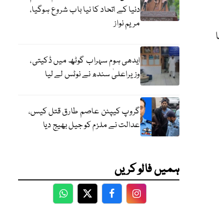
دنیا کے اتحاد کا نیا باب شروع ہوگیا،
مریم نواز
ایدھی ہوم سہراب گوٹھ میں ڈکیتی،
وزیراعلیٰ سندھ نے نوٹس لے لیا
گروپ کیپٹن عاصم طارق قتل کیس،
عدالت نے ملزم کو جیل بھیج دیا
ہمیں فالو کریں
WhatsApp
Twitter
Facebook
Facebook