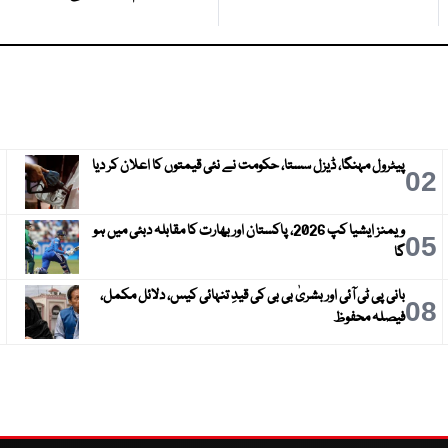
پیٹرول مہنگا، ڈیزل سستا، حکومت نے نئی قیمتوں کا اعلان کر دیا
3
02
ویمنز ایشیا کپ 2026، پاکستان اور بھارت کا مقابلہ دبئی میں ہو
6
05
گا
بانی پی ٹی آئی اور بشریٰ بی بی کی قیدِ تنہائی کیس، دلائل مکمل،
9
08
فیصلہ محفوظ