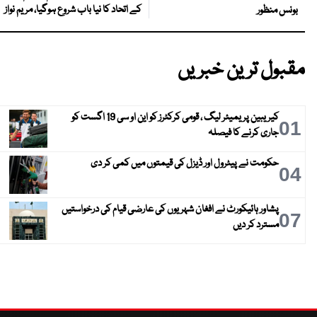
کے اتحاد کا نیا باب شروع ہوگیا، مریم نواز
بونس منظور
مقبول ترین خبریں
کیریبین پریمیئر لیگ ، قومی کرکٹرز کو این او سی 19 اگست کو
01
جاری کرنے کا فیصلہ
حکومت نے پیٹرول اور ڈیزل کی قیمتوں میں کمی کر دی
04
پشاور ہائیکورٹ نے افغان شہریوں کی عارضی قیام کی درخواستیں
07
مسترد کر دیں