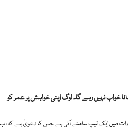
 اپنی عمر کو 100 سال تک بڑھانا خواب نہیں رہے گا۔ لوگ اپنی خواہش پر عمر کو
رات میں ایک لیپ سامنے آئی ہے جس کا دعویٰ ہے کہ اب