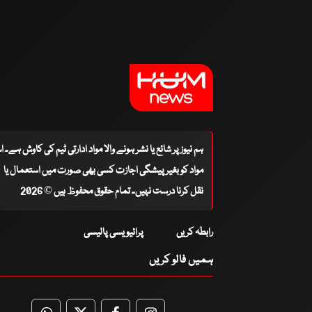
ہم نیوز پر شائع یا نشر ہونے والا مواد ادارتی ٹیم کی کاوش ہے۔ 
مواد کو بغیر پیشگی اجازت کسی بھی صورت میں استعمال یا
نقل کرنا درست نہیں۔ تمام حقوق محفوظ ہیں © 2026
رابطہ کریں
پرائیویسی پالیسی
ہمیں فالو کریں