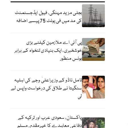
بجلی مزید مہنگی، فیول ایڈجسٹمنٹ
کی مد میں فی یونٹ 75 پیسے اضافہ
پی آئی اے ملازمین کیلئے بڑی
خوشخبری، ایک بنیادی تنخواہ کے برابر
بونس منظور
تامل ناڈو کے وزیراعلیٰ وجے کی اہلیہ
سنگیتا نے طلاق کی درخواست واپس لے
لی
پاکستان، سعودی عرب اور ترکیہ کے
دفاعی معاہدے کا خیرمقدم، مسلم