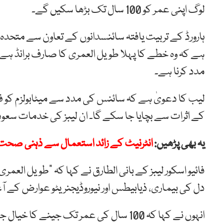
لوگ اپنی عمر کو 100 سال تک بڑھا سکیں گے۔
ہارورڈ کے تربیت یافتہ سائنسدانوں کے تعاون سے متحدہ عر
ہے کہ وہ خطے کا پہلا طویل العمری کا صارف برانڈ ہ
مدد کرنا ہے۔
لیب کا دعویٰ ہے کہ سائنس کی مدد سے میٹابولزم کو فر
کے اثرات سے بچایا جا سکے گا۔ ان لیبز کی خدمات س
یہ بھی پڑھیں:
انٹرنیٹ کے زائد استعمال سے ذہنی صحت 
فائیو اسکور لیبز کے بانی الطارق نے کہا کہ “طویل العم
دل کی بیماری، ذیابیطس اور نیوروڈیجنریٹو عوارض کے آغا
انہوں نے کہا کہ 100 سال کی عمر تک جینے