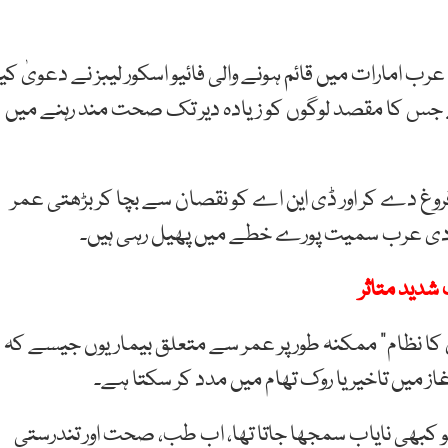
ب امارات میں قائم ہونے والی فائیو اسکور لیبز نے دعویٰ کیا
ے جس کا مقصد لوگوں کو زیادہ دیر تک صحت مند رہنے میں
وغ دے کر اور ڈی این اے کو نقصان سے بچا کر بڑھتی عمر
عودی عرب سمیت پورے خطے میں پھیل رہی ہیں۔
شدید متاثر
ری کا نظام” ممکنہ طور پر عمر سے متعلق بیماریوں جیسے کہ
ز میں تاخیر یا روک تھام میں مدد کر سکتا ہے۔
 کا خیال جو کبھی نایاب سمجھا جاتا تھا، اب طب، صحت اور تندرستی