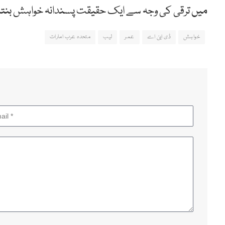
میں ترقی کی وجہ سے ایک حقیقت پسندانہ خواہش بنتا ج
خواہش
ڈی این اے
عمر
لیب
متحدہ عرب امارات