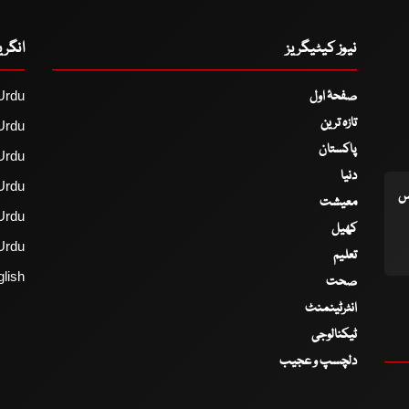
نیوز کیٹیگریز
انگر
صفحۂ اول
Urdu
تازہ ترین
Urdu
پاکستان
Urdu
دنیا
Urdu
اس
معیشت
Urdu
کھیل
Urdu
تعلیم
lish
صحت
انٹرٹینمنٹ
ٹیکنالوجی
دلچسپ و عجیب