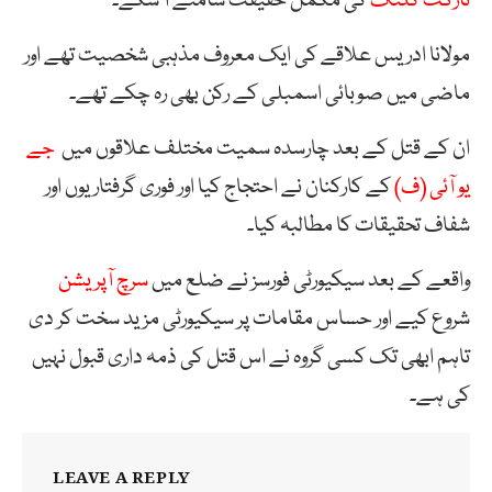
ٹارگٹ کلنگ
کی مکمل حقیقت سامنے آ سکے۔
مولانا ادریس علاقے کی ایک معروف مذہبی شخصیت تھے اور
ماضی میں صوبائی اسمبلی کے رکن بھی رہ چکے تھے۔
ان کے قتل کے بعد چارسدہ سمیت مختلف علاقوں میں
جے
یو آئی (ف)
کے کارکنان نے احتجاج کیا اور فوری گرفتاریوں اور
شفاف تحقیقات کا مطالبہ کیا۔
واقعے کے بعد سیکیورٹی فورسز نے ضلع میں
سرچ آپریشن
شروع کیے اور حساس مقامات پر سیکیورٹی مزید سخت کر دی
تاہم ابھی تک کسی گروہ نے اس قتل کی ذمہ داری قبول نہیں
کی ہے۔
LEAVE A REPLY