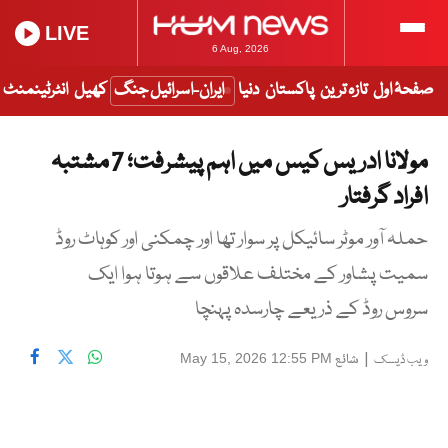
LIVE
6 Aug, 2026
صفحۂ اول
تازہ ترین
پاکستان
دنیا
ایران-اسرائیل جنگ
کھیل
انٹرٹینمنٹ
مولانا ادریس کیس میں اہم پیشرفت؛ 7 مشتبہ
افراد گرفتار
حملہ آور موٹر سائیکل پر سوار تھا اور چمکنی اور کوہاٹ روڈ
سمیت پشاور کے مختلف علاقوں سے ہوتا ہوا ایک
سروس روڈ کے ذریعے چارسدہ پہنچا
|
شائع
May 15, 2026 12:55 PM
ویب ڈیسک