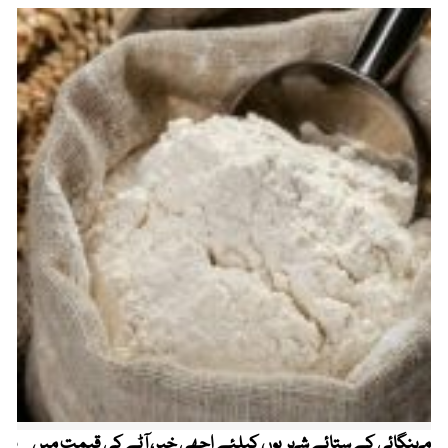
مہنگائی کے ستائے شہریوں کیلئے اچھی خبر، آٹے کی قیمت میں
پیٹ