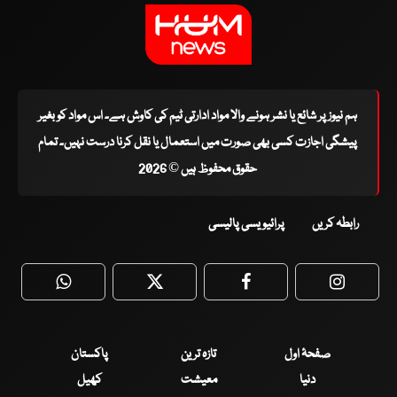
ہم نیوز پر شائع یا نشر ہونے والا مواد ادارتی ٹیم کی کاوش ہے۔ اس مواد کو بغیر
پیشگی اجازت کسی بھی صورت میں استعمال یا نقل کرنا درست نہیں۔ تمام
حقوق محفوظ ہیں © 2026
رابطہ کریں
پرائیویسی پالیسی
WhatsApp
Twitter
Facebook
Faceboo
صفحۂ اول
تازہ ترین
پاکستان
دنیا
معیشت
کھیل