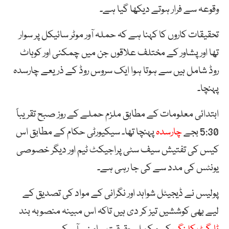
وقوعہ سے فرار ہوتے دیکھا گیا ہے۔
تحقیقات کاروں کا کہنا ہے کہ حملہ آور موٹر سائیکل پر سوار
تھا اور پشاور کے مختلف علاقوں جن میں چمکنی اور کوہاٹ
روڈ شامل ہیں سے ہوتا ہوا ایک سروس روڈ کے ذریعے چارسدہ
پہنچا۔
ابتدائی معلومات کے مطابق ملزم حملے کے روز صبح تقریباً
5:30 بجے
چارسدہ
پہنچا تھا۔ سیکیورٹی حکام کے مطابق اس
کیس کی تفتیش سیف سٹی پراجیکٹ ٹیم اور دیگر خصوصی
یونٹس کی مدد سے کی جا رہی ہے۔
پولیس نے ڈیجیٹل شواہد اور نگرانی کے مواد کی تصدیق کے
لیے بھی کوششیں تیز کر دی ہیں تاکہ اس مبینہ منصوبہ بند