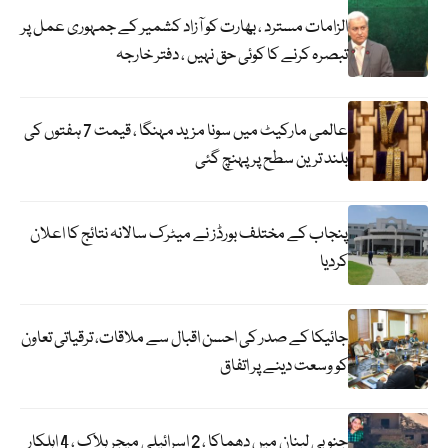
الزامات مسترد ، بھارت کو آزاد کشمیر کے جمہوری عمل پر
تبصرہ کرنے کا کوئی حق نہیں ، دفتر خارجہ
عالمی مارکیٹ میں سونا مزید مہنگا ، قیمت 7 ہفتوں کی
بلند ترین سطح پر پہنچ گئی
پنجاب کے مختلف بورڈز نے میٹرک سالانہ نتائج کا اعلان
کردیا
جائیکا کے صدر کی احسن اقبال سے ملاقات، ترقیاتی تعاون
کو وسعت دینے پر اتفاق
جنوبی لبنان میں دھماکا ، 2 اسرائیلی میجر ہلاک ، 4 اہلکار