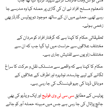
مئی کو اس وقت فائرنگ کرکے شہید کردیا گیا تھا جب
نامعلوم مسلح افراد نے ان کی گاڑی پر حملہ کیا وہ مدرسے جا
رہے تھے، حملے میں ان کے ساتھ موجود دو پولیس گارڈز بھی
زخمی ہوئے۔
تحقیقاتی حکام کا کہنا ہے کہ گرفتار افراد کو مردان کے
مختلف علاقوں سے حراست میں لیا گیا جب کہ ان سے
مختلف زاویوں سے تفتیش جاری ہے۔
حکام کا کہنا ہے کہ واقعے سے منسلک نقل و حرکت کا سراغ
لگانے کے لیے چارسدہ، نوشہرہ اور اطراف کے علاقوں کے
موبائل ڈیٹا کی جیو فینسنگ کی جا رہی ہے۔
پولیس کے مطابق
سی سی ٹی وی فوٹیج
اور ایک ویڈیو کی بھی
جانچ پڑتال کی جا رہی ہے جس میں مبینہ حملہ آور کو جائے