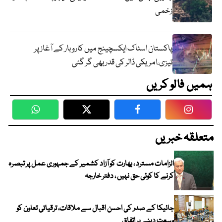
زخمی
پاکستان اسٹاک ایکسچینج میں کاروبار کے آغاز پر
تیزی،امریکی ڈالر کی قدر بھی گر گئی
ہمیں فالو کریں
WhatsApp
Twitter
Facebook
Faceboo
متعلقہ خبریں
الزامات مسترد ، بھارت کو آزاد کشمیر کے جمہوری عمل پر تبصرہ
کرنے کا کوئی حق نہیں ، دفتر خارجہ
جائیکا کے صدر کی احسن اقبال سے ملاقات، ترقیاتی تعاون کو
وسعت دینے پر اتفاق