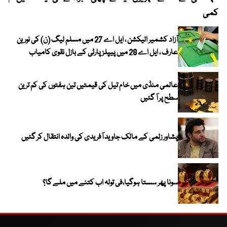
کمی
آزاد کشمیر الیکشن ، ایل اے 27 میں مسلم لیگ (ن) کی نورین
عارف ، ایل اے 28 میں پیپلز پارٹی کے بازل نقوی کامیاب
عالمی منڈی میں خام تیل کی قیمتیں تین ہفتوں کی کم ترین
سطح پر آ گئیں
پشاور زلمی کے مالک جاوید آفریدی کی والدہ انتقال کر گئیں
سونا پھر سستا ہوگیا،فی تولہ اب کتنے میں ملے گا؟