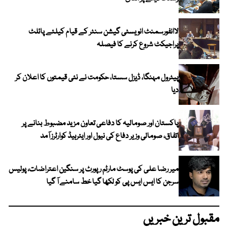
لاانفورسمنٹ انویسٹی گیشن سنٹر کے قیام کیلئے پائلٹ
پراجیکٹ شروع کرنے کا فیصلہ
پیٹرول مہنگا، ڈیزل سستا، حکومت نے نئی قیمتوں کا اعلان کر
دیا
پاکستان اور صومالیہ کا دفاعی تعاون مزید مضبوط بنانے پر
اتفاق، صومالی وزیر دفاع کی نیول اور ایئرہیڈ کوارٹرز آمد
میر رضا علی کی پوسٹ مارٹم رپورٹ پر سنگین اعتراضات، پولیس
سرجن کا ایس ایس پی کو لکھا گیا خط سامنے آ گیا
مقبول ترین خبریں