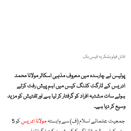
فائل فوٹو بشکریہ فیس بک
پولیس نے چارسدہ میں معروف مذہبی اسکالر مولانا محمد
ادریس کے ٹارگٹ کلنگ کیس میں اہم پیش رفت کرتے
ہوئے سات مشتبہ افراد کو گرفتار کر لیا ہے اور تفتیش کو مزید
وسیع کر دیا ہے۔
جمعیت علمائے اسلام (ف) سے وابستہ
مولانا ادریس
کو 5