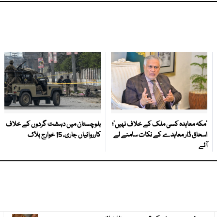
‘مکہ معاہدہ کسی ملک کے خلاف نہیں’؛
بلوچستان میں دہشت گردوں کے خلاف
اسحاق ڈار معاہدے کے نکات سامنے لے
کارروائیاں جاری، 15 خوارج ہلاک
آئے