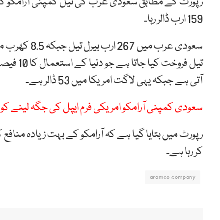
رپورٹ کے مطابق سعودی عرب کی تیل کمپنی آرامکو کی 
159 ارب ڈالر رہا۔
سعودی عرب میں
آتی ہے جبکہ یہی لاگت امریکا میں 53 ڈالر ہے۔
سعودی کمپنی آرامکو امریکی فرم ایپل کی جگہ لینے کو ت
رپورٹ میں بتایا گیا ہے کہ آرامکو کے بہت زیادہ منا
کر رہا ہے۔
aramco company