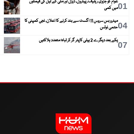
عوام کو جزوی ریلیف، پیٹرول، ڈیزل اور مٹی کے تیل کی قیمتوں
01
میں کمی
میٹرو بس سروس 11 اگست سے بند کرنے کا اعلان، نجی کمپنی کا
04
حتمی نوٹس
یکے بعد دیگرے 2 ہیلی کاپٹر گر کر تباہ؛ متعدد ہلاکتیں
07