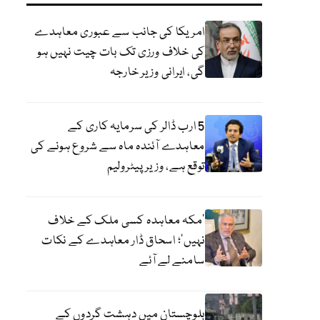
امریکا کی جانب سے عبوری معاہدے
کی خلاف ورزی تک بات چیت نہیں ہو
گی، ایرانی وزیر خارجہ
5 ارب ڈالر کی سرمایہ کاری کے
معاہدے آئندہ ماہ سے شروع ہونے کی
توقع ہے، وزیر پیٹرولیم
‘مکہ معاہدہ کسی ملک کے خلاف
نہیں’؛ اسحاق ڈار معاہدے کے نکات
سامنے لے آئے
بلوچستان میں دہشت گردوں کے