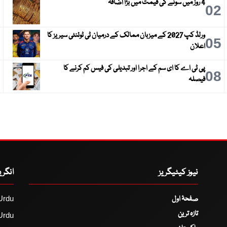
4 روز میں سونے کی قیمت میں بڑا اضافہ
3
02
ورلڈ کپ 2027 کے میزبان ممالک کے درمیان ٹی ٹوئنٹی سیریز کا
6
05
اعلان
پی ٹی اے کا ای سم کے اجرا اور تبدیلی کی فیس کم کرنے کا
9
08
فیصلہ
نیوز کیٹیگریز
انگر
صفحۂ اول
Urdu
تازہ ترین
Urdu