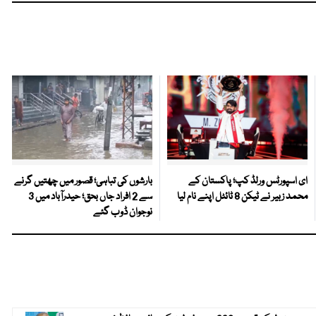
ای اسپورٹس ورلڈ کپ؛ پاکستان کے
بارشوں کی تباہی؛ قصور میں چھتیں گرنے
محمد زبیر نے ٹیکن 8 ٹائٹل اپنے نام لیا
سے 2 افراد جاں بحق؛ حیدرآباد میں 3
نوجوان ڈوب گئے