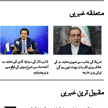
متعلقہ خبریں
5 ارب ڈالر کی سرمایہ کاری کے معاہدے
امریکا کی جانب سے عبوری معاہدے کی
آئندہ ماہ سے شروع ہونے کی توقع ہے،
خلاف ورزی تک بات چیت نہیں ہو گی،
وزیر پیٹرولیم
ایرانی وزیر خارجہ
مقبول ترین خبریں