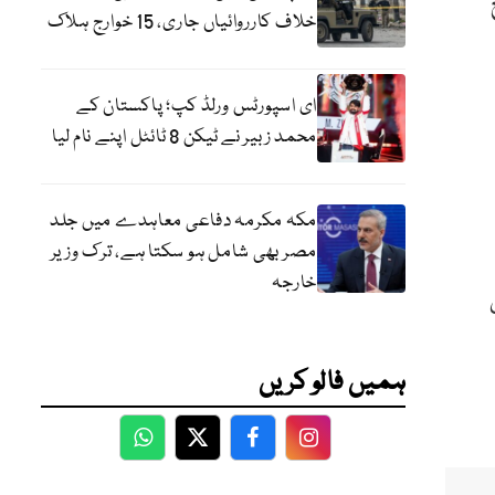
خلاف کارروائیاں جاری، 15 خوارج ہلاک
ای اسپورٹس ورلڈ کپ؛ پاکستان کے
محمد زبیر نے ٹیکن 8 ٹائٹل اپنے نام لیا
مکہ مکرمہ دفاعی معاہدے میں جلد
مصر بھی شامل ہو سکتا ہے، ترک وزیر
خارجہ
ہمیں فالو کریں
WhatsApp
Twitter
Facebook
Facebook