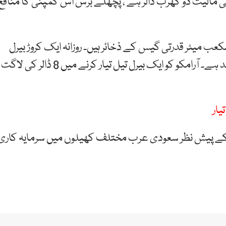
مالیت دو کھرب ڈالر ہے ، پچھلے برس اس کمپنی کا منافع
 267 ارب بیرل تیل جبکہ 8.5 کھرب مکعب میٹر قدرتی گیس کے ذخائر ہیں۔ روزانہ ایک کروڑ بیرل
تیل فروخت کیا جاتا ہے جو دنیا کے استعمال کا 10 فیصد ہے۔ آرامکو کو ایک بیرل تیل تیار کرنے میں 8 ڈالر کی لاگت
یار
فع کے پیش نظر سعودی عرب مختلف کھیلوں میں سرمایہ کاری