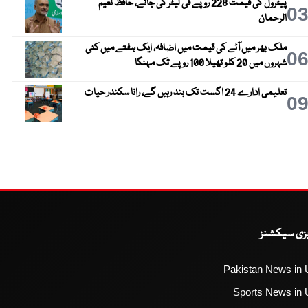
پیٹرول کی قیمت 228 روپے فی لیٹر کی جائے، حافظ نعیم
0
الرحمان
ملک بھر میں آٹے کی قیمت میں اضافہ، ایک ہفتے میں کئی
0
شہروں میں 20 کلو تھیلا 100 روپے تک مہنگا
تعلیمی ادارے 24 اگست تک بند رہیں گے، رانا سکندر حیات
0
یزی سیکشنز
Pakistan News in 
Sports News in 