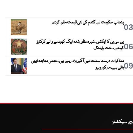
پنجاب حکومت نے گندم کی نئی قیمت مقرر کردی
0
پی سی بی کا ایکشن، غیر منظور شدہ لیگ کھیلنے والے کرکٹرز
0
کیلئے سخت وارننگ
مذاکرات درست سمت میں آگے بڑھ رہے ہیں، حتمی معاہدہ ابھی
0
باقی ہے، مارکو روبیو
یزی سیکشنز