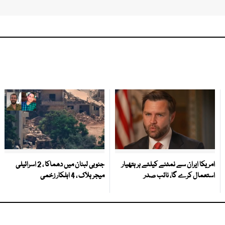
امریکا ایران سے نمٹنے کیلئے ہر ہتھیار
جنوبی لبنان میں دھماکا ، 2 اسرائیلی
استعمال کرے گا، نائب صدر
میجر ہلاک ، 4 اہلکار زخمی