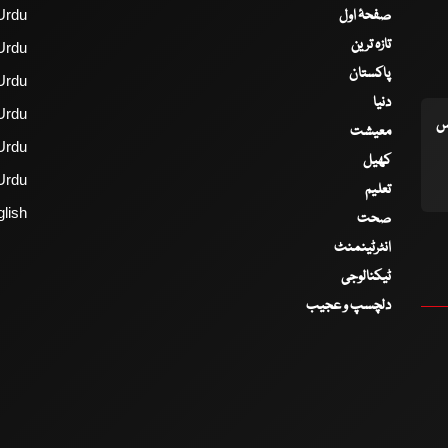
صفحۂ اول
Urdu
تازہ ترین
Urdu
پاکستان
Urdu
دنیا
Urdu
اس
معیشت
Urdu
کھیل
Urdu
تعلیم
lish
صحت
انٹرٹینمنٹ
ٹیکنالوجی
دلچسپ و عجیب