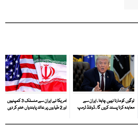
لوگوں کو مارنا نہیں چاہتا ، ایران سے
امریکا نے ایران سے منسلک 3 کمپنیوں
معاہدہ کرنا پسند کروں گا ، ڈونلڈ ٹرمپ
اور 2 طیاروں پر عائد پابندیاں ختم کر دیں