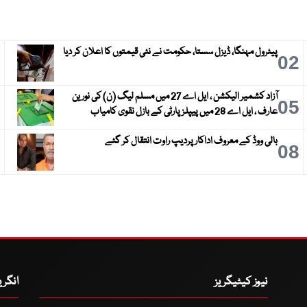
پیٹرول مہنگا، ڈیزل سستا، حکومت نے نئی قیمتوں کا اعلان کر دیا
3
02
آزاد کشمیر الیکشن ، ایل اے 27 میں مسلم لیگ (ن) کی نورین
6
05
عارف ، ایل اے 28 میں پیپلز پارٹی کے بازل نقوی کامیاب
بالی ووڈ کے معروف اداکار پردیپ راوت انتقال کر گئے
9
08
نیوز کیٹیگریز
انگر