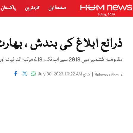
صفحۂ اول
تازہ ترین
پاکستان
6 Aug, 2026
ذرائع ابلاغ کی بندش ، بھار
مقبوضہ کشمیر میں 2018 سے اب تک 418 مرتبہ انٹر نیٹ اور ٹیلیفون سروسز معطل کی جا چکی ہیں
|
شائع
July 30, 2023 10:22 AM
Mehmood Ahmed