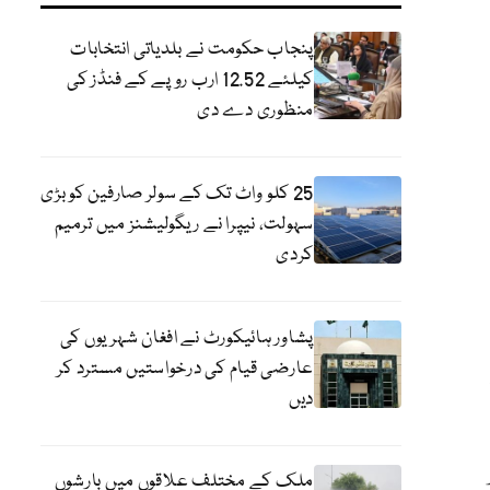
پنجاب حکومت نے بلدیاتی انتخابات
کیلئے 12.52 ارب روپے کے فنڈز کی
منظوری دے دی
25 کلو واٹ تک کے سولر صارفین کو بڑی
سہولت، نیپرا نے ریگولیشنز میں ترمیم
کردی
پشاور ہائیکورٹ نے افغان شہریوں کی
عارضی قیام کی درخواستیں مسترد کر
دیں
ملک کے مختلف علاقوں میں بارشوں