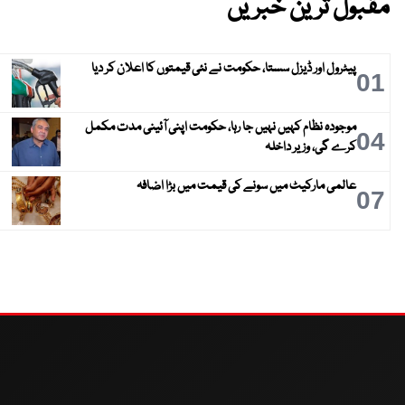
مقبول ترین خبریں
پیٹرول اور ڈیزل سستا، حکومت نے نئی قیمتوں کا اعلان کر دیا
01
موجودہ نظام کہیں نہیں جا رہا، حکومت اپنی آئینی مدت مکمل
04
کرے گی، وزیر داخلہ
عالمی مارکیٹ میں سونے کی قیمت میں بڑا اضافہ
07