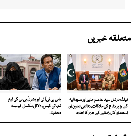
متعلقہ خبریں
بانی پی ٹی آئی اور بشریٰ بی بی کی قیدِ
فیلڈ مارشل سید عاصم منیر اور صومالیہ
تنہائی کیس، دلائل مکمل، فیصلہ
کے وزیر دفاع کی ملاقات، دفاعی تعاون اور
محفوظ
استعدادِ کار بڑھانے کے عزم کا اعادہ