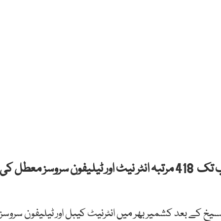
مودی سرکار نے مقبوضہ کشمیر میں 2018 سے اب تک 418 مرتبہ انٹر نیٹ اور ٹیلیفون سروسز معطل کی
مت نے 5 اگست 2019 کو آرٹیکل 370 کی تنسیخ کے بعد کشمیر بھر میں انٹرنیٹ کیبل اور ٹیلیفون سروسز