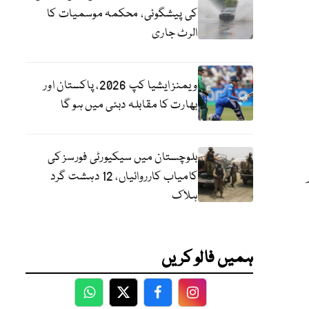
کی پیشگوئی، محکمہ موسمیات کا
الرٹ جاری
ویمنز ایشیا کپ 2026، پاکستان اور
بھارت کا مقابلہ دبئی میں ہو گا
بلوچستان میں سیکیورٹی فورسز کی
کامیاب کارروائیاں، 12 دہشت گرد
ہلاک
ہمیں فالو کریں
WhatsApp
Twitter
Facebook
Facebook