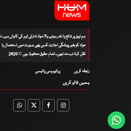
ہم نیوز پر شائع یا نشر ہونے والا مواد ادارتی ٹیم کی کاوش ہے۔ 
مواد کو بغیر پیشگی اجازت کسی بھی صورت میں استعمال یا
نقل کرنا درست نہیں۔ تمام حقوق محفوظ ہیں © 2026
رابطہ کریں
پرائیویسی پالیسی
ہمیں فالو کریں
WhatsApp
Twitter
Facebook
Facebook