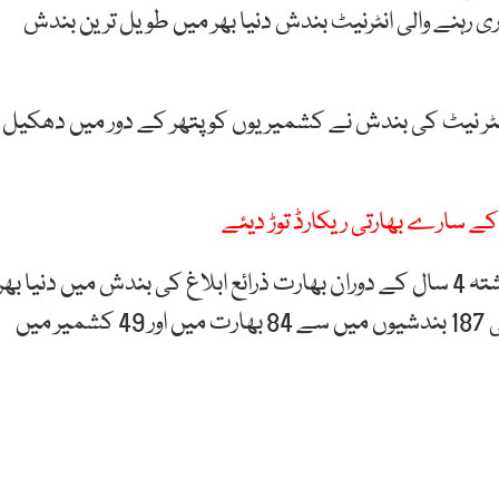
ک جاری رہنے والی انٹرنیٹ بندش دنیا بھر میں طویل ترین بندش
مطابق 18مہینوں تک جاری انٹر نیٹ کی بندش نے کشمیریوں کو پتھر کے دور میں دھکیل
کے سارے بھارتی ریکارڈ توڑ دیئے
وائس آف امریکا کی ایک رپورٹ میں بتایا گیا ہے کہ گزشتہ 4 سال کے دوران بھارت ذرائع ابلاغ کی بندش میں دنیا بھر
میں سر فہرست ہے۔ 2022 میں دنیا بھر میں انٹر نیٹ کی 187 بندشیوں میں سے 84 بھارت میں اور 49 کشمیر میں