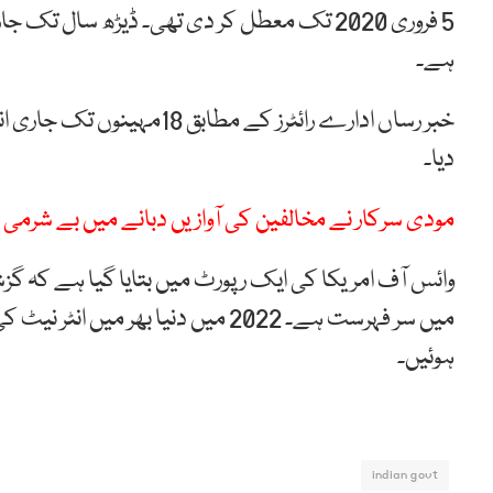
5 فروری 2020 تک معطل کر دی تھی۔ ڈیڑھ سال ت
ہے۔
خبر رساں ادارے رائٹرز کے 
دیا۔
مودی سرکار نے مخالفین کی آوازیں دبانے میں بے شرمی 
ہوئیں۔
indian govt