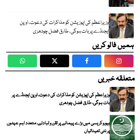
وزیراعظم کی اپوزیشن کو مذاکرات کی دعوت، اوپن
ایجنڈے پر بات ہوگی، طارق فضل چودھری
ہمیں فالو کریں
WhatsApp
Twitter
Facebook
Faceboo
متعلقہ خبریں
وزیراعظم کی اپوزیشن کو مذاکرات کی دعوت، اوپن ایجنڈے پر
بات ہوگی، طارق فضل چودھری
بیوروکریسی میں بڑے پیمانے پر تقرر و تبادلے، متعدد اہم عہدوں
پر نئی تعیناتیاں