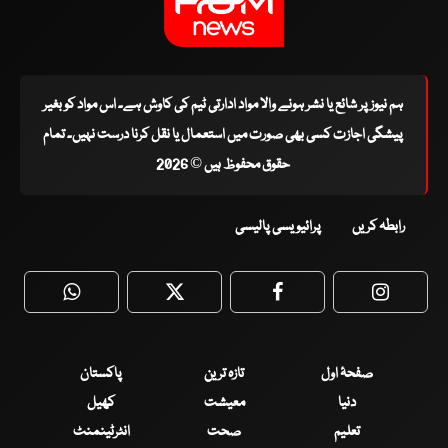
ہم نیوز پر شائع یا نشر ہونے والا مواد ادارتی ٹیم کی کاوش ہے۔ اس مواد کو بغیر
پیشگی اجازت کسی بھی صورت میں استعمال یا نقل کرنا درست نہیں۔ تمام
حقوق محفوظ ہیں © 2026
رابطہ کریں
پرائیویسی پالیسی
WhatsApp
Twitter
Facebook
Faceboo
صفحۂ اول
تازہ ترین
پاکستان
دنیا
معیشت
کھیل
تعلیم
صحت
انٹرٹینمنٹ