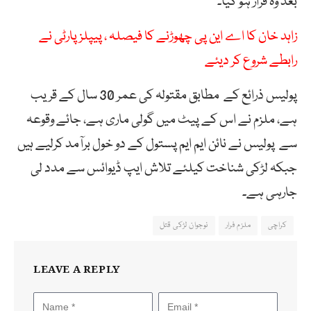
بعد وہ فرار ہو گیا۔
زاہد خان کا اے این پی چھوڑنے کا فیصلہ ، پیپلز پارٹی نے
رابطے شروع کر دیئے
پولیس ذرائع کے مطابق مقتولہ کی عمر 30 سال کے قریب
ہے، ملزم نے اس کے پیٹ میں گولی ماری ہے، جائے وقوعہ
سے پولیس نے نائن ایم ایم پستول کے دو خول برآمد کرلیے ہیں
جبکہ لڑکی شناخت کیلئے تلاش ایپ ڈیوائس سے مدد لی
جارہی ہے۔
کراچی
ملزم فرار
نوجوان لڑکی قتل
LEAVE A REPLY