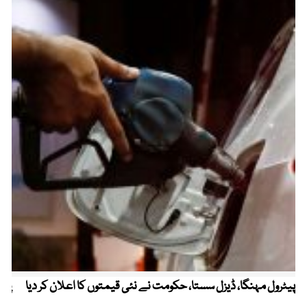
پیٹرول مہنگا، ڈیزل سستا، حکومت نے نئی قیمتوں کا اعلان کر دیا
پنج