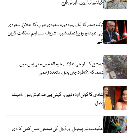
کیلئے تیار ہیں ، ایرانی فوج
ترک صدر کا ایک روزہ دورہ سعودی عرب کا اعلان، سعودی
ولی عہد اور وزیراعظم شہباز شریف سے اہم ملاقات کریں
گے
دمشق کے نواحی علاقے جرمانہ میں منی بس میں
دھماکہ، 2 افراد جاں بحق، متعدد زخمی
شادی کا کوئی ارادہ نہیں، اکیلی بے حد خوش ہوں، امیشا
پٹیل
حکومت نے پیٹرول اور ڈیزل کی قیمتوں میں کمی کر دی