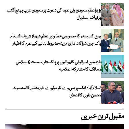
وزیراعظم سعودی ولی عہد کی دعوت پر سعودی عرب پہنچ گئے،
پر تپاک استقبال
چین کے صدر کا خصوصی خط وزیراعظم شہباز شریف کے نام،
پاک چین شراکت داری مزید مضبوط بنانے کے عزم کا اظہار
غزہ میں اسرائیلی کارروائیوں پر پاکستان سمیت 8 اسلامی
ممالک کا مشترکہ اعلامیہ
اسلام آباد ایکسپریس وے کو موٹروے طرز بنانے کا منصوبہ،
محسن نقوی کا اعلان
مقبول ترین خبریں