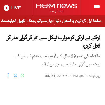
LIVE
7 Aug, 2026
صفحۂ اول
تازہ ترین
پاکستان
دنیا
ایران-اسرائیل جنگ
کھیل
انٹرٹینمنٹ
لڑکے نے لڑکی کو موٹرسائیکل سے اتار کر گولی مار کر
قتل کردیا
مقتولہ کی عمر 30 سال کے قریب ہے، ملزم نے اس کے
پیٹ میں گولی ماری ہے، پولیس ذرائع
|
شائع
July 24, 2023 6:14 PM
ویب ڈیسک