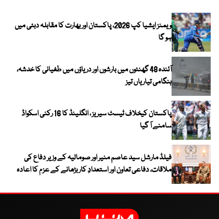
ویمنز ایشیا کپ 2026، پاکستان اور بھارت کا مقابلہ دبئی میں
ہو گا
آئندہ 48 گھنٹوں میں بارشوں اور دریاؤں میں طغیانی کا خدشہ،
ہنگامی تیاریاں تیز
پاکستان کیخلاف ٹیسٹ سیریز ، انگلینڈ کا 16 رکنی اسکواڈ
سامنے آ گیا
فیلڈ مارشل سید عاصم منیر اور صومالیہ کے وزیر دفاع کی
ملاقات، دفاعی تعاون اور استعدادِ کار بڑھانے کے عزم کا اعادہ