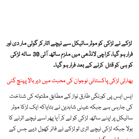
لڑکے نے لڑکی کو موٹر سائیکل سے نیچے اتار کر گولی مار دی اور
فرار ہو گیا، کراچی
لانڈھی میں ملزم ساتھ آئی 30 سالہ لڑکی
کو ہی کو قتل کرنے کے بعد فرار ہو گیا۔
بھارتی لڑکی پاکستانی نوجوان کی محبت میں دیر بالا پہنچ گئی
ایس ایس پی کورنگی طارق نواز کے مطابق مقتولہ کی شناخت
کی جارہی ہے جبکہ عینی شاہدین نے بتایاکہ ایک لڑکا موٹر
سائیکل پر اپنے ساتھ لڑکی کو لے کر آیا پھر اسے نیچے اترنے کا
بولا جبکہ لڑکی نیچے اتری تو لڑکے نے فائر کھول دیے جس کے