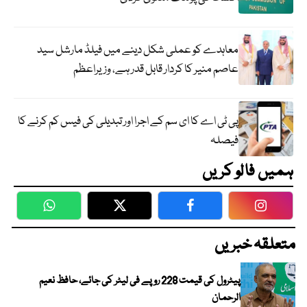
معاہدے کو عملی شکل دینے میں فیلڈ مارشل سید
عاصم منیر کا کردار قابل قدر ہے، وزیراعظم
پی ٹی اے کا ای سم کے اجرا اور تبدیلی کی فیس کم کرنے کا
فیصلہ
ہمیں فالو کریں
WhatsApp
Twitter
Facebook
Faceboo
متعلقہ خبریں
پیٹرول کی قیمت 228 روپے فی لیٹر کی جائے، حافظ نعیم
الرحمان