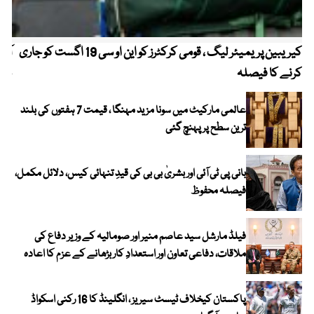
کیریبین پریمیئر لیگ ، قومی کرکٹرز کو این او سی 19 اگست کو جاری
آز
کرنے کا فیصلہ
چھی
عالمی مارکیٹ میں سونا مزید مہنگا ، قیمت 7 ہفتوں کی بلند
ترین سطح پر پہنچ گئی
بانی پی ٹی آئی اور بشریٰ بی بی کی قیدِ تنہائی کیس، دلائل مکمل،
فیصلہ محفوظ
فیلڈ مارشل سید عاصم منیر اور صومالیہ کے وزیر دفاع کی
ملاقات، دفاعی تعاون اور استعدادِ کار بڑھانے کے عزم کا اعادہ
پاکستان کیخلاف ٹیسٹ سیریز ، انگلینڈ کا 16 رکنی اسکواڈ