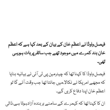
فیصل واوڈا نے اعظم خان کے بیان کے بعد کہا ہے کہ اعظم
خان بند کمرے میں موجود تھے جب سائفر پر بات ہورہی
تھی۔
فیصل واوڈا کا کہنا تھا کہ چیئرمین پی ٹی آئی نے بیانیہ بنایا
کہ مجھے امریکا نے نکالا،میں جانتا تھا جب وقت آئے گا تو
اعظم خان اپنا دفاع کریں گے۔
ان کا کہنا تھا کہ کیمرے کے سامنے ہر بندہ آزادہوتا ہے،ذاتی