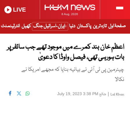
LIVE
8 Aug, 2026
صفحۂ اول
تازہ ترین
پاکستان
دنیا
ایران-اسرائیل جنگ
کھیل
انٹرٹینمنٹ
اعظم خان بند کمرے میں موجود تھے جب سائفر پر
بات ہورہی تھی، فیصل واوڈا کا دعویٰ
چیئرمین پی ٹی آئی نے بیانیہ بنایا کہ مجھے امریکا نے
نکالا
|
شائع
July 19, 2023 3:38 PM
Lal Khan