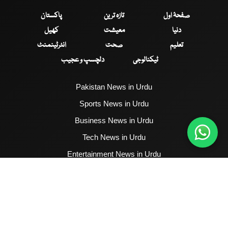
صفحۂ اول
تازہ ترین
پاکستان
دنیا
معیشت
کھیل
تعلیم
صحت
انٹرٹینمنٹ
ٹیکنالوجی
دلچسپ و عجیب
Pakistan News in Urdu
Sports News in Urdu
Business News in Urdu
Tech News in Urdu
Entertainment News in Urdu
Health News in Urdu
Hum News English