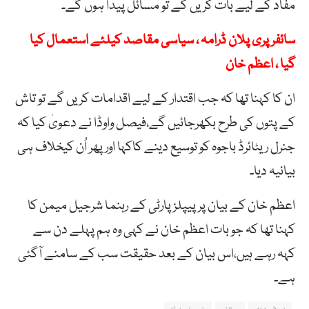
مفاد کے لیے بات کریں گے تو مسائل پیدا ہوں گے۔
سائفر پری پلان ڈرامہ ، سیاسی مقاصد کیلئے استعمال کیا
گیا ، اعظم خان
ان کا کہنا تھا کہ جب اقتدار کے لیے اقدامات کریں گے تو تاش
کے پتوں کی طرح بکھرجائیں گے،فیصل واوڈا نے دعویٰ کیا کہ
جنرل ریٹائرڈ باجوہ کو توسیع دینے کاکہا اور پھر اُن کیخلاف ہی
بیانیہ دیا۔
اعظم خان کے بیان پرپیپلز پارٹی کے رہنما شرجیل میمن کا
کہنا تھا کہ جو بات اعظم خان نے کہی وہ ہم پہلے دن سے
کہہ رہے ہیں،اس بیان کے بعد حقیقت سب کے سامنے آگئی
ہے۔