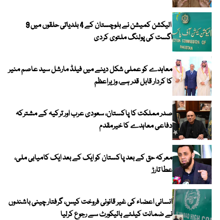
الیکشن کمیشن نے بلوچستان کے 4 بلدیاتی حلقوں میں 9
اگست کی پولنگ ملتوی کردی
معاہدے کو عملی شکل دینے میں فیلڈ مارشل سید عاصم منیر
کا کردار قابل قدر ہے، وزیراعظم
صدر مملکت کا پاکستان، سعودی عرب اور ترکیہ کے مشترکہ
دفاعی معاہدے کا خیرمقدم
معرکہ حق کے بعد پاکستان کو ایک کے بعد ایک کامیابی ملی،
عطا تارڑ
انسانی اعضاء کی غیر قانونی فروخت کیس، گرفتار چینی باشندوں
نے ضمانت کیلئے ہائیکورٹ سے رجوع کرلیا