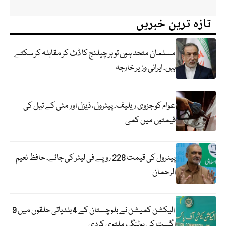
تازہ ترین خبریں
مسلمان متحد ہوں تو ہر چیلنج کا ڈٹ کر مقابلہ کر سکتے
ہیں، ایرانی وزیر خارجہ
عوام کو جزوی ریلیف، پیٹرول، ڈیزل اور مٹی کے تیل کی
قیمتوں میں کمی
پیٹرول کی قیمت 228 روپے فی لیٹر کی جائے، حافظ نعیم
الرحمان
الیکشن کمیشن نے بلوچستان کے 4 بلدیاتی حلقوں میں 9
اگست کی پولنگ ملتوی کردی