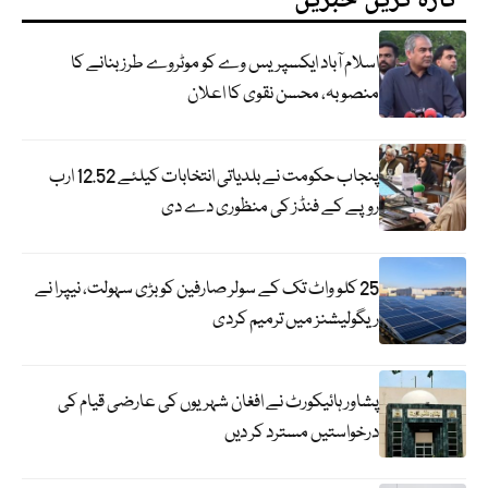
تازہ ترین خبریں
اسلام آباد ایکسپریس وے کو موٹروے طرز بنانے کا
منصوبہ، محسن نقوی کا اعلان
پنجاب حکومت نے بلدیاتی انتخابات کیلئے 12.52 ارب
روپے کے فنڈز کی منظوری دے دی
25 کلو واٹ تک کے سولر صارفین کو بڑی سہولت، نیپرا نے
ریگولیشنز میں ترمیم کردی
پشاور ہائیکورٹ نے افغان شہریوں کی عارضی قیام کی
درخواستیں مسترد کر دیں