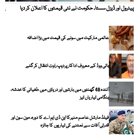
پیٹرول اور ڈیزل سستا، حکومت نے نئی قیمتوں کا اعلان کر دیا
پیٹ
عالمی مارکیٹ میں سونے کی قیمت میں بڑا اضافہ
بالی ووڈ کے معروف اداکار پردیپ راوت انتقال کر گئے
آئندہ 48 گھنٹوں میں بارشوں اور دریاؤں میں طغیانی کا خدشہ،
ہنگامی تیاریاں تیز
فیلڈ مارشل عاصم منیرکا این ڈی ایم اے کا دورہ، مون سون اور
قدرتی آفات سے نمٹنے کی تیاریوں کا جائزہ