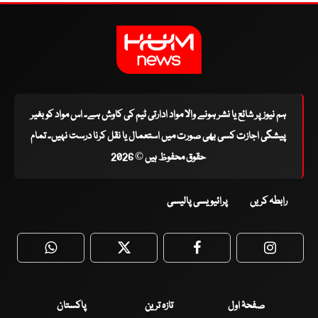
ہم نیوز پر شائع یا نشر ہونے والا مواد ادارتی ٹیم کی کاوش ہے۔ اس مواد کو بغیر
پیشگی اجازت کسی بھی صورت میں استعمال یا نقل کرنا درست نہیں۔ تمام
حقوق محفوظ ہیں © 2026
رابطہ کریں
پرائیویسی پالیسی
WhatsApp
Twitter
Facebook
Faceboo
صفحۂ اول
تازہ ترین
پاکستان