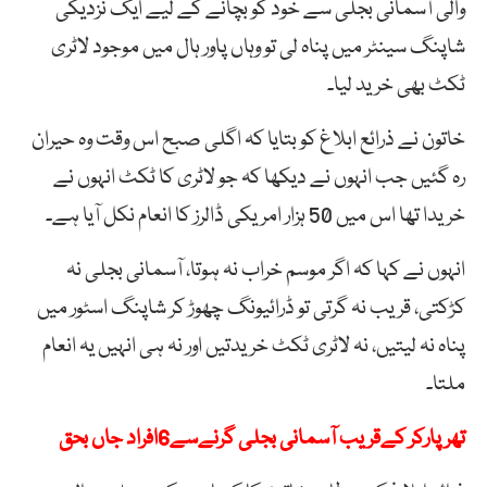
والی آسمانی بجلی سے خود کو بچانے کے لیے ایک نزدیکی
شاپنگ سینٹر میں پناہ لی تو وہاں پاور ہال میں موجود لاٹری
ٹکٹ بھی خرید لیا۔
خاتون نے ذرائع ابلاغ کو بتایا کہ اگلی صبح اس وقت وہ حیران
رہ گئیں جب انہوں نے دیکھا کہ جو لاٹری کا ٹکٹ انہوں نے
خریدا تھا اس میں 50 ہزار امریکی ڈالرز کا انعام نکل آیا ہے۔
انہوں نے کہا کہ اگر موسم خراب نہ ہوتا، آسمانی بجلی نہ
کڑکتی، قریب نہ گرتی تو ڈرائیونگ چھوڑ کر شاپنگ اسٹور میں
پناہ نہ لیتیں، نہ لاٹری ٹکٹ خریدتیں اور نہ ہی انہیں یہ انعام
ملتا۔
تھرپارکر کےقریب آسمانی بجلی گرنےسے6افراد جاں بحق