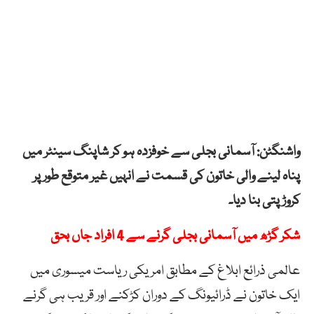
واشنگٹن: آسمانی بجلی سے خوفزدہ ہو کر شاپنگ سینٹر میں
پناہ لینے والی خاتون کی قسمت نے انہیں غیر متوقع طور پر
کروڑ پتی بنا دیا۔
شکر گڑھ میں آسمانی بجلی گرنے سے 4 افراد جاں بحق
عالمی ذرائع ابلاغ کے مطابق امریکی ریاست میسوری میں
ایک خاتون نے ڈرائیونگ کے دوران کڑکنے اور قریب ہی گرنے