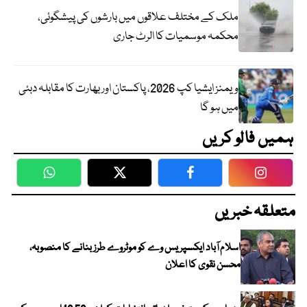
ملک کے مختلف علاقوں میں بارشوں کی پیشگوئی،
محکمہ موسمیات کا الرٹ جاری
ویمنز ایشیا کپ 2026، پاکستان اور بھارت کا مقابلہ دبئی
میں ہو گا
ہمیں فالو کریں
WhatsApp
Twitter
Facebook
Faceboo
متعلقہ خبریں
اسلام آباد ایکسپریس وے کو موٹروے طرز بنانے کا منصوبہ،
محسن نقوی کا اعلان