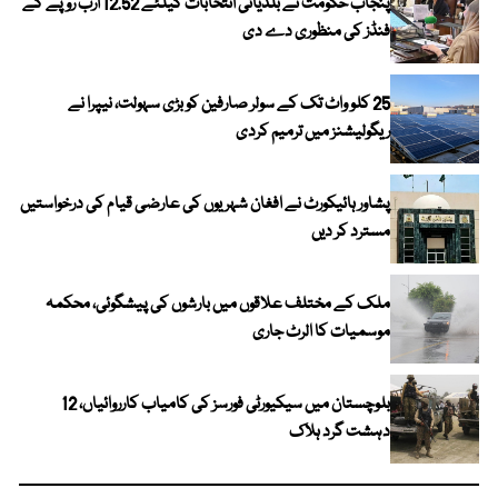
پنجاب حکومت نے بلدیاتی انتخابات کیلئے 12.52 ارب روپے کے
فنڈز کی منظوری دے دی
25 کلو واٹ تک کے سولر صارفین کو بڑی سہولت، نیپرا نے
ریگولیشنز میں ترمیم کردی
پشاور ہائیکورٹ نے افغان شہریوں کی عارضی قیام کی درخواستیں
مسترد کر دیں
ملک کے مختلف علاقوں میں بارشوں کی پیشگوئی، محکمہ
موسمیات کا الرٹ جاری
بلوچستان میں سیکیورٹی فورسز کی کامیاب کارروائیاں، 12
دہشت گرد ہلاک