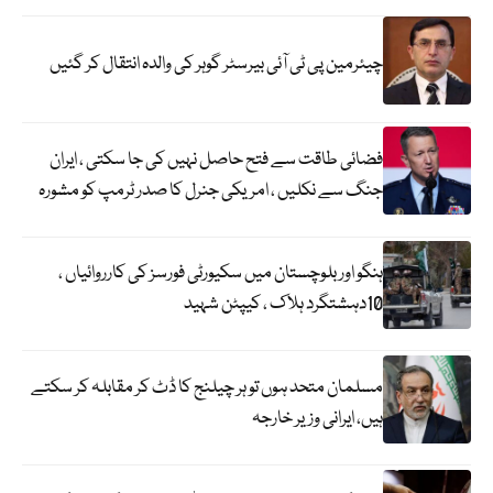
چیئرمین پی ٹی آئی بیرسٹر گوہر کی والدہ انتقال کر گئیں
فضائی طاقت سے فتح حاصل نہیں کی جا سکتی ، ایران
جنگ سے نکلیں ، امریکی جنرل کا صدر ٹرمپ کو مشورہ
ہنگو اور بلوچستان میں سکیورٹی فورسز کی کارروائیاں ،
10دہشتگرد ہلاک ، کیپٹن شہید
مسلمان متحد ہوں تو ہر چیلنج کا ڈٹ کر مقابلہ کر سکتے
ہیں، ایرانی وزیر خارجہ