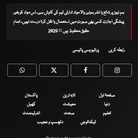
ہم نیوز پر شائع یا نشر ہونے والا مواد ادارتی ٹیم کی کاوش ہے۔ اس مواد کو بغیر
پیشگی اجازت کسی بھی صورت میں استعمال یا نقل کرنا درست نہیں۔ تمام
حقوق محفوظ ہیں © 2026
رابطہ کریں
پرائیویسی پالیسی
WhatsApp
Twitter
Facebook
Faceboo
صفحۂ اول
تازہ ترین
پاکستان
دنیا
معیشت
کھیل
تعلیم
صحت
انٹرٹینمنٹ
ٹیکنالوجی
دلچسپ و عجیب