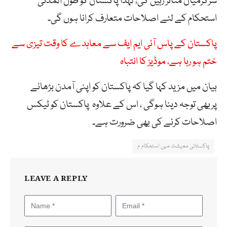
سرگرمیاں متاثر رہیں گی، لہٰذا پاکستان کو طول المدتی
استحکام کے لئے اصلاحات متعارف کرانا ہوں گی۔
پاکستان کے پاس آئی ایم ایف سے معاہدے کا وقت تیزی سے
ختم ہو رہا ہے، موڈیز کا انتباہ
بیان میں مزید کہا گیا کہ پاکستان کو اپنی آمدن بڑھانے
پربھی توجہ دینا ہوگی ، اس کے علاوہ پاکستان کو ٹیکس
اصلاحات کرنے کی بھی ضرورت ہے۔
پاکستانی معیشت میں استحکام م
LEAVE A REPLY