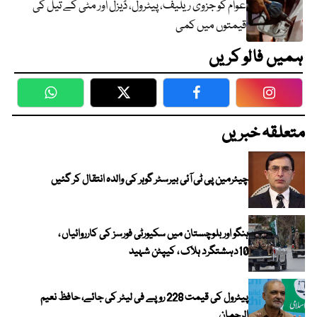
عوام کو جزوی ریلیف، پیٹرول، ڈیزل اور مٹی کے تیل کی
قیمتوں میں کمی
ہمیں فالو کریں
WhatsApp
Twitter
Facebook
Faceboo
متعلقہ خبریں
چیئرمین پی ٹی آئی بیرسٹر گوہر کی والدہ انتقال کر گئیں
ہنگو اور بلوچستان میں سکیورٹی فورسز کی کارروائیاں ،
10دہشتگرد ہلاک ، کیپٹن شہید
پیٹرول کی قیمت 228 روپے فی لیٹر کی جائے، حافظ نعیم
الرحمان