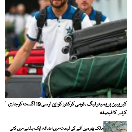
کیریبین پریمیئر لیگ ، قومی کرکٹرز کو این او سی 19 اگست کو جاری
آز
کرنے کا فیصلہ
چھی
ملک بھر میں آٹے کی قیمت میں اضافہ، ایک ہفتے میں کئی