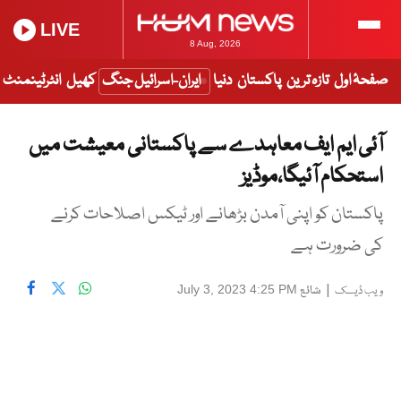
LIVE
8 Aug, 2026
صفحۂ اول
تازہ ترین
پاکستان
دنیا
ایران-اسرائیل جنگ
کھیل
انٹرٹینمنٹ
آئی ایم ایف معاہدے سے پاکستانی معیشت میں
استحکام آئیگا،موڈیز
پاکستان کو اپنی آمدن بڑھانے اور ٹیکس اصلاحات کرنے
کی ضرورت ہے
|
شائع
July 3, 2023 4:25 PM
ویب ڈیسک