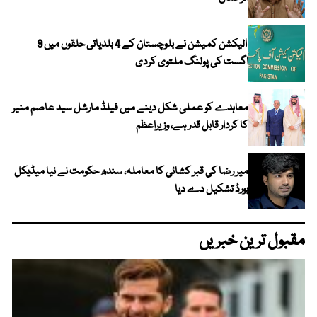
الیکشن کمیشن نے بلوچستان کے 4 بلدیاتی حلقوں میں 9
اگست کی پولنگ ملتوی کردی
معاہدے کو عملی شکل دینے میں فیلڈ مارشل سید عاصم منیر
کا کردار قابل قدر ہے، وزیراعظم
میر رضا کی قبر کشائی کا معاملہ، سندھ حکومت نے نیا میڈیکل
بورڈ تشکیل دے دیا
مقبول ترین خبریں