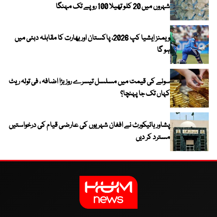
شہروں میں 20 کلو تھیلا 100 روپے تک مہنگا
ویمنز ایشیا کپ 2026، پاکستان اور بھارت کا مقابلہ دبئی میں
ہو گا
سونے کی قیمت میں مسلسل تیسرے روز بڑا اضافہ ، فی تولہ ریٹ
کہاں تک جا پہنچا؟
پشاور ہائیکورٹ نے افغان شہریوں کی عارضی قیام کی درخواستیں
مسترد کر دیں