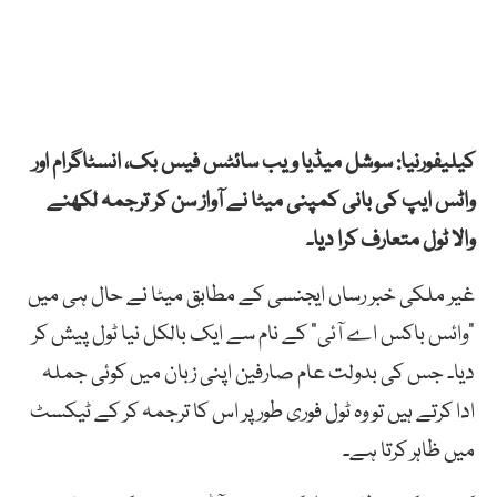
کیلیفورنیا: سوشل میڈیا ویب سائٹس فیس بک، انسٹاگرام اور
واٹس ایپ کی بانی کمپنی میٹا نے آواز سن کر ترجمہ لکھنے
والا ٹول متعارف کرا دیا۔
غیر ملکی خبر رساں ایجنسی کے مطابق میٹا نے حال ہی میں
“وائس باکس اے آئی” کے نام سے ایک بالکل نیا ٹول پیش کر
دیا۔ جس کی بدولت عام صارفین اپنی زبان میں کوئی جملہ
ادا کرتے ہیں تو وہ ٹول فوری طور پر اس کا ترجمہ کر کے ٹیکسٹ
میں ظاہر کرتا ہے۔