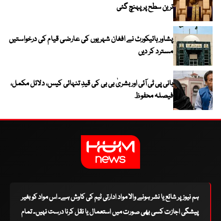
ترین سطح پر پہنچ گئی
پشاور ہائیکورٹ نے افغان شہریوں کی عارضی قیام کی درخواستیں
مسترد کر دیں
بانی پی ٹی آئی اور بشریٰ بی بی کی قیدِ تنہائی کیس، دلائل مکمل،
فیصلہ محفوظ
ہم نیوز پر شائع یا نشر ہونے والا مواد ادارتی ٹیم کی کاوش ہے۔ اس مواد کو بغیر
پیشگی اجازت کسی بھی صورت میں استعمال یا نقل کرنا درست نہیں۔ تمام