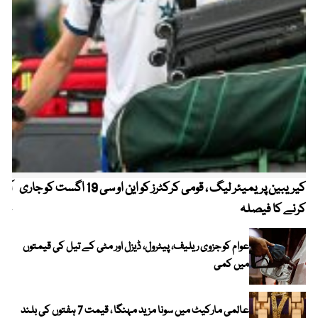
کیریبین پریمیئر لیگ ، قومی کرکٹرز کو این او سی 19 اگست کو جاری
آز
کرنے کا فیصلہ
چھی
عوام کو جزوی ریلیف، پیٹرول، ڈیزل اور مٹی کے تیل کی قیمتوں
میں کمی
عالمی مارکیٹ میں سونا مزید مہنگا ، قیمت 7 ہفتوں کی بلند