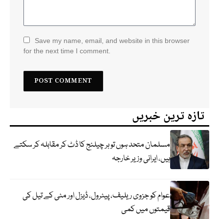
Save my name, email, and website in this browser
for the next time I comment.
تازہ ترین خبریں
مسلمان متحد ہوں تو ہر چیلنج کا ڈٹ کر مقابلہ کر سکتے
ہیں، ایرانی وزیر خارجہ
عوام کو جزوی ریلیف، پیٹرول، ڈیزل اور مٹی کے تیل کی
قیمتوں میں کمی