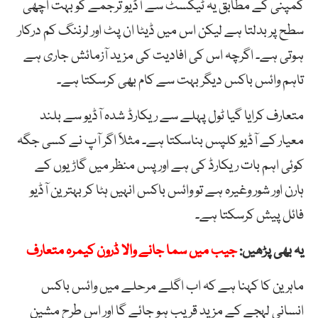
کمپنی کے مطابق یہ ٹیکسٹ سے آڈیو ترجمے کو بہت اچھی
سطح پر بدلتا ہے لیکن اس میں ڈیٹا ان پٹ اور لرننگ کم درکار
ہوتی ہے۔ اگرچہ اس کی افادیت کی مزید آزمائش جاری ہے
تاہم وائس باکس دیگر بہت سے کام بھی کرسکتا ہے۔
متعارف کرایا گیا ٹول پہلے سے ریکارڈ شدہ آڈیو سے بلند
معیار کے آڈیو کلپس بناسکتا ہے۔ مثلاً اگر آپ نے کسی جگہ
کوئی اہم بات ریکارڈ کی ہے اور پس منظر میں گاڑیوں کے
ہارن اور شور وغیرہ ہے تو وائس باکس انہیں ہٹا کر بہترین آڈیو
فائل پیش کرسکتا ہے۔
یہ بھی پڑھیں:
جیب میں سما جانے والا ڈرون کیمرہ متعارف
ماہرین کا کہنا ہے کہ اب اگلے مرحلے میں وائس باکس
انسانی لہجے کے مزید قریب ہو جائے گا اور اس طرح مشین