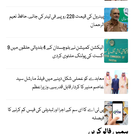
پیٹرول کی قیمت 228 روپے فی لیٹر کی جائے، حافظ نعیم
الرحمان
الیکشن کمیشن نے بلوچستان کے 4 بلدیاتی حلقوں میں 9
اگست کی پولنگ ملتوی کردی
معاہدے کو عملی شکل دینے میں فیلڈ مارشل سید
عاصم منیر کا کردار قابل قدر ہے، وزیراعظم
پی ٹی اے کا ای سم کے اجرا اور تبدیلی کی فیس کم کرنے کا
فیصلہ
ہمیں فالو کریں