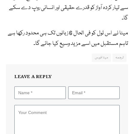
سے تیار کردہ آواز کو قدرے حقیقی اور انسانی روپ دے سکے
گا۔
میٹا نے اس ٹول کو فی الحال 6 زبانوں تک ہی محدود رکھا ہے
تاہم مستقبل میں اسے مزید وسیع کیا جائے گا۔
ترجمہ
میٹا فورس
LEAVE A REPLY