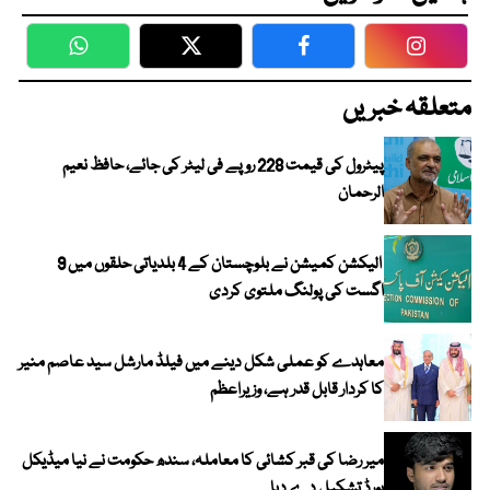
WhatsApp
Twitter
Facebook
Faceboo
متعلقہ خبریں
پیٹرول کی قیمت 228 روپے فی لیٹر کی جائے، حافظ نعیم
الرحمان
الیکشن کمیشن نے بلوچستان کے 4 بلدیاتی حلقوں میں 9
اگست کی پولنگ ملتوی کردی
معاہدے کو عملی شکل دینے میں فیلڈ مارشل سید عاصم منیر
کا کردار قابل قدر ہے، وزیراعظم
میر رضا کی قبر کشائی کا معاملہ، سندھ حکومت نے نیا میڈیکل
بورڈ تشکیل دے دیا