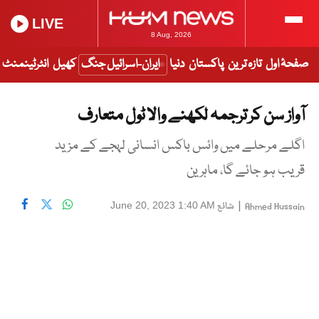
LIVE
8 Aug, 2026
صفحۂ اول
تازہ ترین
پاکستان
دنیا
ایران-اسرائیل جنگ
کھیل
انٹرٹینمنٹ
آواز سن کر ترجمہ لکھنے والا ٹول متعارف
اگلے مرحلے میں وائس باکس انسانی لہجے کے مزید
قریب ہو جائے گا، ماہرین
|
شائع
June 20, 2023 1:40 AM
Ahmed Hussain