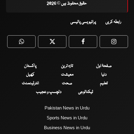
حقوق محفوظ ہیں © 2026
رابطہ کریں
پرائیویسی پالیسی
WhatsApp
Twitter
Facebook
Faceboo
صفحۂ اول
تازہ ترین
پاکستان
دنیا
معیشت
کھیل
تعلیم
صحت
انٹرٹینمنٹ
ٹیکنالوجی
دلچسپ و عجیب
Pakistan News in Urdu
Sports News in Urdu
Business News in Urdu