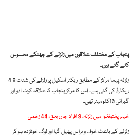
پنجاب کے مختلف علاقوں میں زلزلے کے جھٹکے محسوس
کئے گئے ہیں۔
زلزلہ پیما مرکز کے مطابق ریکٹر اسکیل پر زلزلے کی شدت 4.8
ریکارڈ کی گئی ہے۔ اس کا مرکز پنجاب کا علاقہ کوٹ ادو اور
گہرائی 10کلومیٹر تھی۔
خیبر پختونخوا میں زلزلہ، 9 افراد جاں بحق، 44 زخمی
زلزلے کے باعث خوف و ہراس پھیل گیا اور لوگ خوفزدہ ہو کر