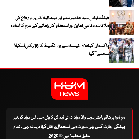
فیلڈ مارشل سید عاصم منیر اور صومالیہ کے وزیر دفاع کی
ملاقات، دفاعی تعاون اور استعدادِ کار بڑھانے کے عزم کا اعادہ
پاکستان کیخلاف ٹیسٹ سیریز ، انگلینڈ کا 16 رکنی اسکواڈ
سامنے آ گیا
ہم نیوز پر شائع یا نشر ہونے والا مواد ادارتی ٹیم کی کاوش ہے۔ اس مواد کو بغیر
پیشگی اجازت کسی بھی صورت میں استعمال یا نقل کرنا درست نہیں۔ تمام
حقوق محفوظ ہیں © 2026