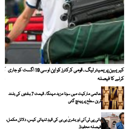
کیریبین پریمیئر لیگ ، قومی کرکٹرز کو این او سی 19 اگست کو جاری
آز
کرنے کا فیصلہ
چھی
عالمی مارکیٹ میں سونا مزید مہنگا ، قیمت 7 ہفتوں کی بلند
ترین سطح پر پہنچ گئی
بانی پی ٹی آئی اور بشریٰ بی بی کی قیدِ تنہائی کیس، دلائل مکمل،
فیصلہ محفوظ