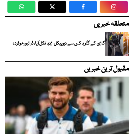
WhatsApp
Twitter
Facebook
Faceboo
متعلقہ خبریں
گاڑی کے گلَو باکس سے دیوہیکل اژدہا نکل آیا، ڈرائیور خوفزدہ
مقبول ترین خبریں