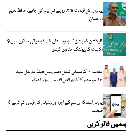
پیٹرول کی قیمت 228 روپے فی لیٹر کی جائے، حافظ نعیم
الرحمان
الیکشن کمیشن نے بلوچستان کے 4 بلدیاتی حلقوں میں 9
اگست کی پولنگ ملتوی کردی
معاہدے کو عملی شکل دینے میں فیلڈ مارشل سید
عاصم منیر کا کردار قابل قدر ہے، وزیراعظم
پی ٹی اے کا ای سم کے اجرا اور تبدیلی کی فیس کم کرنے کا
فیصلہ
ہمیں فالو کریں