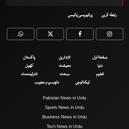
رابطہ کریں
پرائیویسی پالیسی
WhatsApp
Twitter
Facebook
Faceboo
صفحۂ اول
تازہ ترین
پاکستان
دنیا
معیشت
کھیل
تعلیم
صحت
انٹرٹینمنٹ
ٹیکنالوجی
دلچسپ و عجیب
Pakistan News in Urdu
Sports News in Urdu
Business News in Urdu
Tech News in Urdu