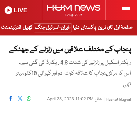
LIVE
8 Aug, 2026
صفحۂ اول
تازہ ترین
پاکستان
دنیا
ایران-اسرائیل جنگ
کھیل
انٹرٹینمنٹ
پنجاب کے مختلف علاقوں میں زلزلے کے جھٹکے
ریکٹر اسکیل پر زلزلے کی شدت 4.8 ریکارڈ کی گئی ہے۔
اس کا مرکز پنجاب کا علاقہ کوٹ ادو اور گہرائی 10کلومیٹر
تھی۔
|
شائع
April 23, 2023 11:02 PM
Hasnat Mughal