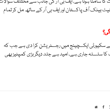
ت کا سامنا ہوتا ہے، ایف بی آر کی جانب سے مختلف سوالات
 بینک آف پاکستان اور ایف بی آر کے ساتھ مل کر تمام
گی؟
ٹاک نے سکیورٹی ایکسچینج میں رجسٹریشن کرا دی ہے جب کہ
کا سلسلہ جاری ہے، امید ہے جلد دیگر بڑی کمپنیز بھی
Website
Facebook
Inst
X