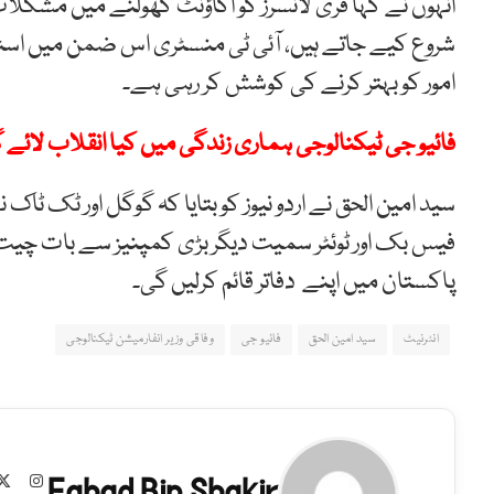
انہوں نے کہا فری لانسرز کو اکاؤنٹ کھولنے میں مشکلا
شروع کیے جاتے ہیں، آئی ٹی منسٹری اس ضمن میں اسٹیٹ
امور کو بہتر کرنے کی کوشش کر رہی ہے۔
فائیو جی ٹیکنالوجی ہماری زندگی میں کیا انقلاب لائے 
سید امین الحق نے اردو نیوز کو بتایا کہ گوگل اور ٹک 
فیس بک اور ٹوئٹر سمیت دیگر بڑی کمپنیز سے بات چیت 
پاکستان میں اپنے دفاتر قائم کرلیں گی۔
انٹرنیٹ
سید امین الحق
فائیو جی
وفاقی وزیر انفارمیشن ٹیکنالوجی
Fahad Bin Shakir
agram