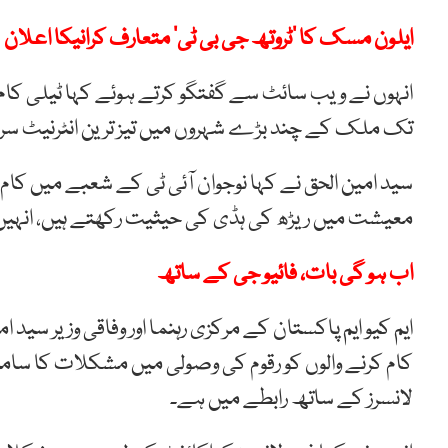
ایلون مسک کا ’ٹروتھ جی بی ٹی‘ متعارف کرانیکا اعلان
انہوں نے ویب سائٹ سے گفتگو کرتے ہوئے کہا ٹیلی کام
تک ملک کے چند بڑے شہروں میں تیز ترین انٹرنیٹ سر
سید امین الحق نے کہا نوجوان آئی ٹی کے شعبے میں کام
معیشت میں ریڑھ کی ہڈی کی حیثیت رکھتے ہیں، انہیں س
اب ہو گی بات، فائیو جی کے ساتھ
ایم کیو ایم پاکستان کے مرکزی رہنما اور وفاقی وزیر سید
کام کرنے والوں کو رقوم کی وصولی میں مشکلات کا سامنا ک
لانسرز کے ساتھ رابطے میں ہے۔