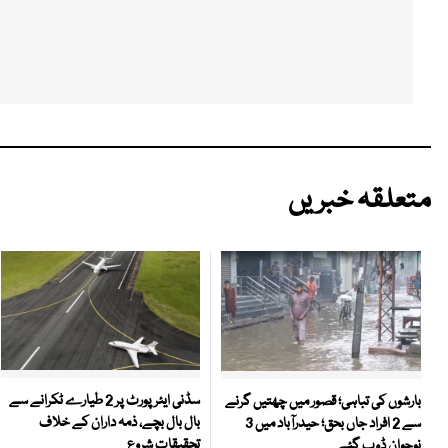
متعلقہ خبریں
سڈنی ایئرپورٹ پر 2 طیارے ٹکرانے سے
بارشوں کی تباہی؛ قصور میں چھتیں گرنے
بال بال بچے، ذمہ داران کے خلاف
سے 2 افراد جاں بحق؛ حیدرآباد میں 3
تحقیقات شروع
نوجوان ڈوب گئے