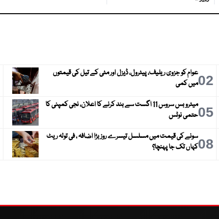
عوام کو جزوی ریلیف، پیٹرول، ڈیزل اور مٹی کے تیل کی قیمتوں
3
02
میں کمی
میٹرو بس سروس 11 اگست سے بند کرنے کا اعلان، نجی کمپنی کا
6
05
حتمی نوٹس
سونے کی قیمت میں مسلسل تیسرے روز بڑا اضافہ ، فی تولہ ریٹ
9
08
کہاں تک جا پہنچا؟