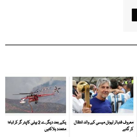
معروف فٹبالر لیونل میسی کے والد انتقال
یکے بعد دیگرے 2 ہیلی کاپٹر گر کر تباہ؛
کر گئے
متعدد ہلاکتیں