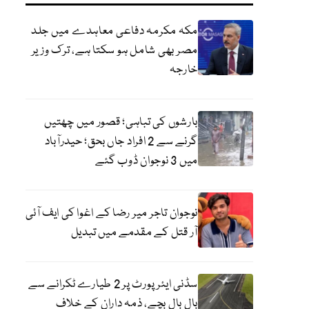
مکہ مکرمہ دفاعی معاہدے میں جلد
مصر بھی شامل ہو سکتا ہے، ترک وزیر
خارجہ
بارشوں کی تباہی؛ قصور میں چھتیں
گرنے سے 2 افراد جاں بحق؛ حیدرآباد
میں 3 نوجوان ڈوب گئے
نوجوان تاجر میر رضا کے اغوا کی ایف آئی
آر قتل کے مقدمے میں تبدیل
سڈنی ایئرپورٹ پر 2 طیارے ٹکرانے سے
بال بال بچے، ذمہ داران کے خلاف