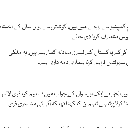
 کمپنیز سے رابطے میں ہیں، کوشش ہے رواں سال کے اختتام
وس متعارف کروا دی جائے۔
 کر کے پاکستان کے لیے زرمبادلہ کما رہے ہیں، یہ ملکی
ہولتیں فراہم کرنا ہماری ذمہ داری ہے۔
 امین الحق نے ایک اور سوال کے جواب میں تسلیم کیا فری لانس
رنا پڑتا ہے تاہم ان کا کہنا تھا کہ آئی ٹی منسٹری فری