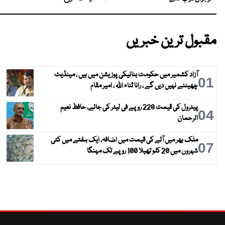
مقبول ترین خبریں
آزاد کشمیر میں حکومت بنانیکی پوزیشن میں ہیں ، مینڈیٹ
01
چھیننے نہیں دیں گے ، رانا ثناء اللہ ، امیر مقام
پیٹرول کی قیمت 228 روپے فی لیٹر کی جائے، حافظ نعیم
04
الرحمان
ملک بھر میں آٹے کی قیمت میں اضافہ، ایک ہفتے میں کئی
07
شہروں میں 20 کلو تھیلا 100 روپے تک مہنگا