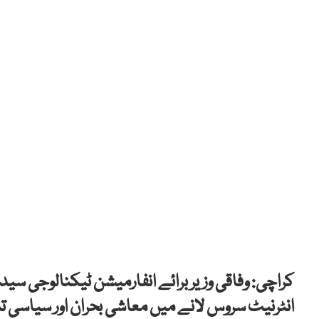
کراچی: وفاقی وزیر برائے انفارمیشن ٹیکنالوجی سی
انٹرنیٹ سروس لانے میں معاشی بحران اور سیاسی 