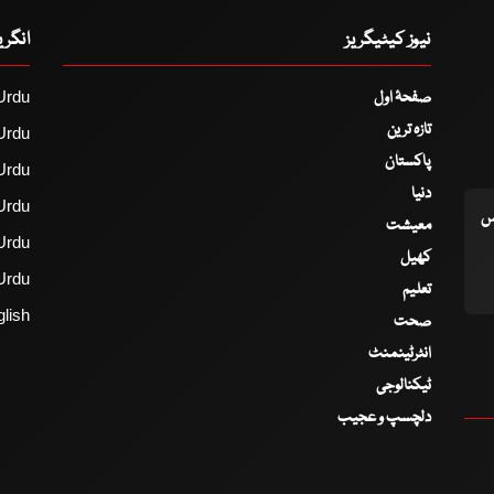
نیوز کیٹیگریز
انگر
صفحۂ اول
Urdu
تازہ ترین
Urdu
پاکستان
Urdu
دنیا
Urdu
اس
معیشت
Urdu
کھیل
Urdu
تعلیم
lish
صحت
انٹرٹینمنٹ
ٹیکنالوجی
دلچسپ و عجیب