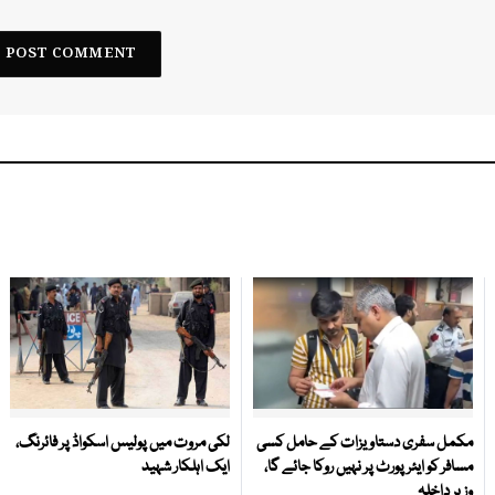
مکمل سفری دستاویزات کے حامل کسی
لکی مروت میں پولیس اسکواڈ پر فائرنگ،
مسافر کو ایئرپورٹ پر نہیں روکا جائے گا،
ایک اہلکار شہید
وزیر داخلہ