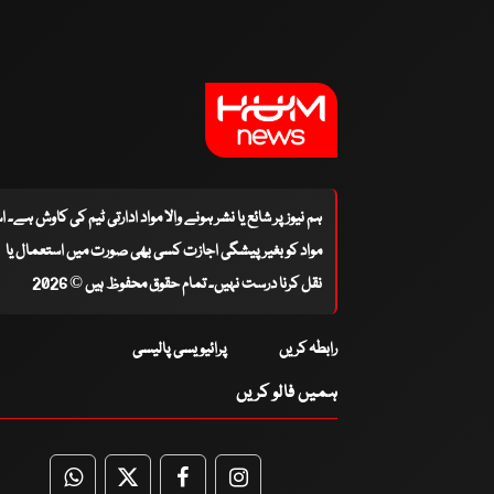
ہم نیوز پر شائع یا نشر ہونے والا مواد ادارتی ٹیم کی کاوش ہے۔ 
مواد کو بغیر پیشگی اجازت کسی بھی صورت میں استعمال یا
نقل کرنا درست نہیں۔ تمام حقوق محفوظ ہیں © 2026
رابطہ کریں
پرائیویسی پالیسی
ہمیں فالو کریں
WhatsApp
Twitter
Facebook
Facebook