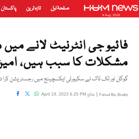
صفحۂ اول
تازہ ترین
پاکستان
9 Aug, 2026
فائیو جی انٹرنیٹ لانے میں 
مشکلات کا سبب ہیں، امین
گوگل اور ٹک ٹاک نے سکیورٹی ایکسچینج میں رجسٹریشن کرا دی,
|
شائع
April 19, 2023 6:25 PM
Fahad Bin Shakir