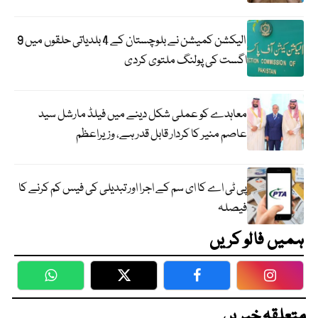
الیکشن کمیشن نے بلوچستان کے 4 بلدیاتی حلقوں میں 9
اگست کی پولنگ ملتوی کردی
معاہدے کو عملی شکل دینے میں فیلڈ مارشل سید
عاصم منیر کا کردار قابل قدر ہے، وزیراعظم
پی ٹی اے کا ای سم کے اجرا اور تبدیلی کی فیس کم کرنے کا
فیصلہ
ہمیں فالو کریں
WhatsApp
Twitter
Facebook
Faceboo
متعلقہ خبریں