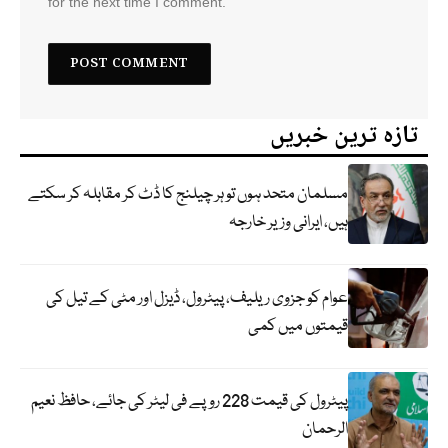
for the next time I comment.
تازہ ترین خبریں
مسلمان متحد ہوں تو ہر چیلنج کا ڈٹ کر مقابلہ کر سکتے
ہیں، ایرانی وزیر خارجہ
عوام کو جزوی ریلیف، پیٹرول، ڈیزل اور مٹی کے تیل کی
قیمتوں میں کمی
پیٹرول کی قیمت 228 روپے فی لیٹر کی جائے، حافظ نعیم
الرحمان