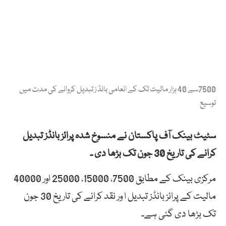
7500سے 40 ہزار مالیت تک کے انعامی بانڈ ز تبدیل کروانے کی مدت میں
توسیع
سٹیٹ بینک آف پاکستان نے منسوخ شدہ پرائز بانڈز تبدیل
کرانے کی تاریخ 30 جون تک بڑھا دی ۔
مرکزی بینک کے مطابق 7500، 15000، 25000 اور 40000
مالیت کے پرائز بانڈز تبدیل ا ور نقد کرانے کی تاریخ 30 جون
تک بڑھا دی گئی ہے۔