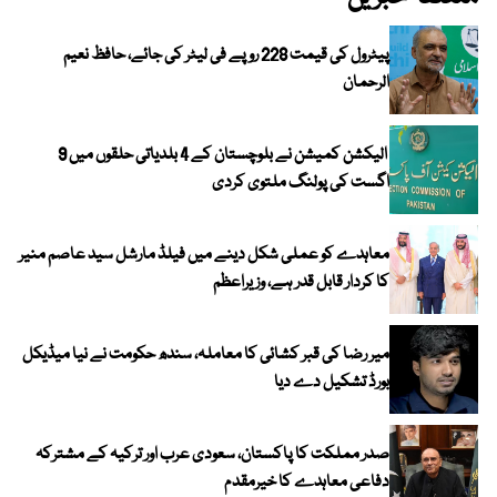
پیٹرول کی قیمت 228 روپے فی لیٹر کی جائے، حافظ نعیم
الرحمان
الیکشن کمیشن نے بلوچستان کے 4 بلدیاتی حلقوں میں 9
اگست کی پولنگ ملتوی کردی
معاہدے کو عملی شکل دینے میں فیلڈ مارشل سید عاصم منیر
کا کردار قابل قدر ہے، وزیراعظم
میر رضا کی قبر کشائی کا معاملہ، سندھ حکومت نے نیا میڈیکل
بورڈ تشکیل دے دیا
صدر مملکت کا پاکستان، سعودی عرب اور ترکیہ کے مشترکہ
دفاعی معاہدے کا خیرمقدم