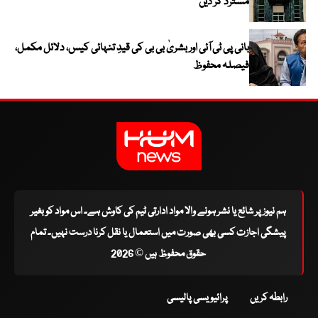
مسترد کر دیں
بانی پی ٹی آئی اور بشریٰ بی بی کی قیدِ تنہائی کیس، دلائل مکمل،
فیصلہ محفوظ
ہم نیوز پر شائع یا نشر ہونے والا مواد ادارتی ٹیم کی کاوش ہے۔ اس مواد کو بغیر
پیشگی اجازت کسی بھی صورت میں استعمال یا نقل کرنا درست نہیں۔ تمام
حقوق محفوظ ہیں © 2026
رابطہ کریں
پرائیویسی پالیسی