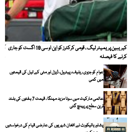
کیریبین پریمیئر لیگ ، قومی کرکٹرز کو این او سی 19 اگست کو جاری
آز
کرنے کا فیصلہ
چھی
عوام کو جزوی ریلیف، پیٹرول، ڈیزل اور مٹی کے تیل کی قیمتوں
میں کمی
عالمی مارکیٹ میں سونا مزید مہنگا ، قیمت 7 ہفتوں کی بلند
ترین سطح پر پہنچ گئی
پشاور ہائیکورٹ نے افغان شہریوں کی عارضی قیام کی درخواستیں