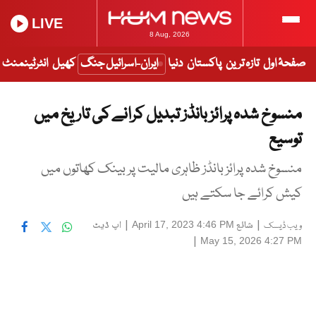
LIVE
8 Aug, 2026
صفحۂ اول
تازہ ترین
پاکستان
دنیا
ایران-اسرائیل جنگ
کھیل
انٹرٹینمنٹ
منسوخ شدہ پرائز بانڈز تبدیل کرانے کی تاریخ میں
توسیع
منسوخ شدہ پرائز بانڈز ظاہری مالیت پر بینک کھاتوں میں
کیش کرائے جا سکتے ہیں
|
شائع
|
اپ ڈیٹ
April 17, 2023 4:46 PM
ویب ڈیسک
|
May 15, 2026 4:27 PM