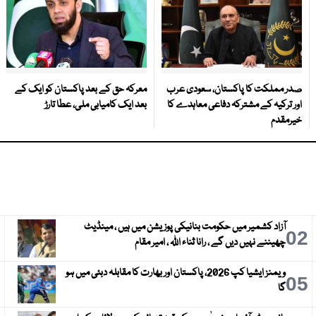
صدر مملکت کا پاکستان، سعودی عرب
معرکہ حق کے بعد پاکستان کو ایک کے
اور ترکیہ کے مشترکہ دفاعی معاہدے کا
بعد ایک کامیابی ملی، عطا تارڑ
خیرمقدم
آزاد کشمیر میں حکومت بنانیکی پوزیشن میں ہیں ، مینڈیٹ
3
02
چھیننے نہیں دیں گے ، رانا ثناء اللہ ، امیر مقام
ویمنز ایشیا کپ 2026، پاکستان اور بھارت کا مقابلہ دبئی میں ہو
6
05
گا