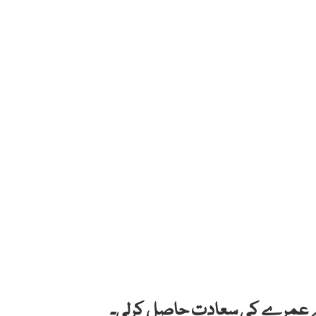
واز نے عمرے کی سعادت حاصل کرلی۔