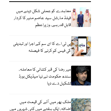
معاہدے کو عملی شکل دینے میں
فیلڈ مارشل سید عاصم منیر کا کردار
قابل قدر ہے، وزیراعظم
پی ٹی اے کا ای سم کے اجرا اور تبدیلی
کی فیس کم کرنے کا فیصلہ
میر رضا کی قبر کشائی کا معاملہ،
سندھ حکومت نے نیا میڈیکل بورڈ
تشکیل دے دیا
ملک بھر میں آٹے کی قیمت میں
اضافہ، ایک ہفتے میں کئی شہروں میں