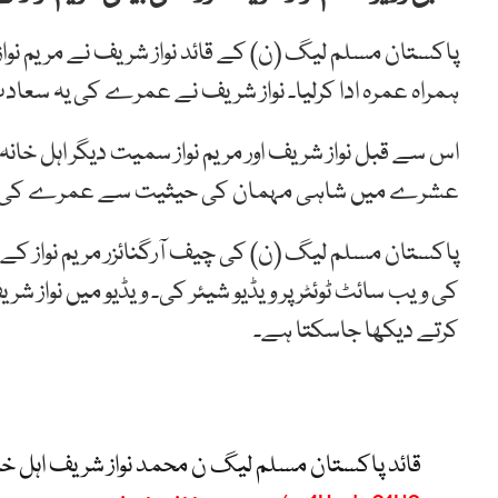
پاکستان مسلم لیگ (ن) کے قائد نواز شریف نے مریم نواز،
ہمراہ عمرہ ادا کرلیا۔ نواز شریف نے عمرے کی یہ سعادت
اس سے قبل نواز شریف اور مریم نواز سمیت دیگر اہل خ
عشرے میں شاہی مہمان کی حیثیت سے عمرے کی س
پاکستان مسلم لیگ (ن) کی چیف آرگنائزر مریم نواز ک
کی ویب سائٹ ٹوئٹر پر ویڈیو شیئر کی۔ ویڈیو میں نواز شریف،
کرتے دیکھا جاسکتا ہے۔
قائد پاکستان مسلم لیگ ن محمد نواز شریف اہل خان