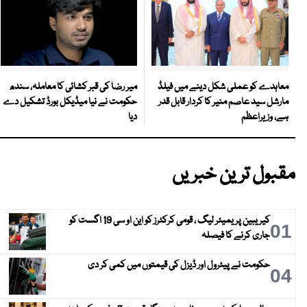
میر رضا کی قبر کشائی کا معاملہ، سندھ
معاہدے کو عملی شکل دینے میں فیلڈ
حکومت نے نیا میڈیکل بورڈ تشکیل دے
مارشل سید عاصم منیر کا کردار قابل قدر
دیا
ہے، وزیراعظم
مقبول ترین خبریں
کیریبین پریمیئر لیگ ، قومی کرکٹرز کو این او سی 19 اگست کو
01
جاری کرنے کا فیصلہ
حکومت نے پیٹرول اور ڈیزل کی قیمتوں میں کمی کر دی
04