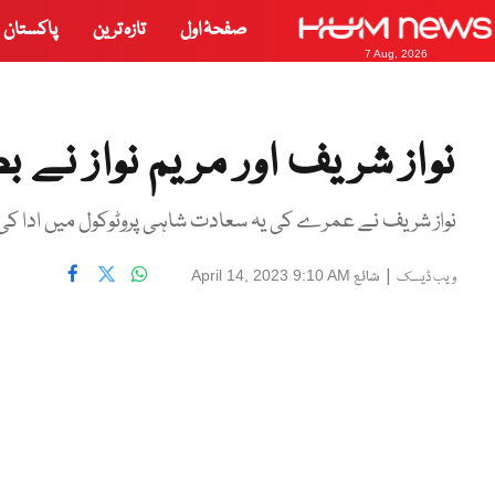
صفحۂ اول
تازہ ترین
پاکستان
7 Aug, 2026
نواز شریف اور مریم نواز نے 
نواز شریف نے عمرے کی یہ سعادت شاہی پروٹوکول میں ادا کی
|
شائع
April 14, 2023 9:10 AM
ویب ڈیسک