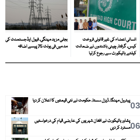
انسانی اعضاء کی غیر قانونی فروخت
بجلی مزید مہنگی، فیول ایڈجسٹمنٹ کی
کیس، گرفتار چینی باشندوں نے ضمانت
مد میں فی یونٹ 75 پیسے اضافہ
کیلئے ہائیکورٹ سے رجوع کرلیا
پیٹرول مہنگا، ڈیزل سستا، حکومت نے نئی قیمتوں کا اعلان کر دیا
0
پشاور ہائیکورٹ نے افغان شہریوں کی عارضی قیام کی درخواستیں
0
مسترد کر دیں