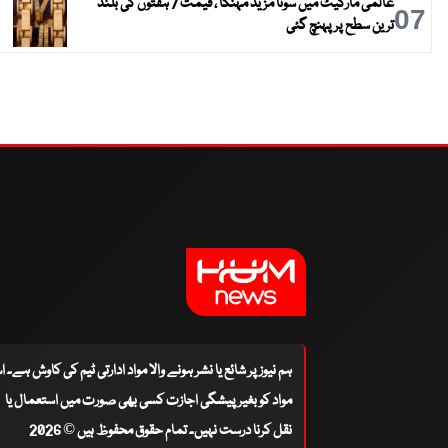
عالمی مارکیٹ میں سونا مزید مہنگا ، قیمت 7 ہفتوں کی بلند
07
ترین سطح پر پہنچ گئی
ہم نیوز پر شائع یا نشر ہونے والا مواد ادارتی ٹیم کی کاوش ہے۔ 
مواد کو بغیر پیشگی اجازت کسی بھی صورت میں استعمال یا
نقل کرنا درست نہیں۔ تمام حقوق محفوظ ہیں © 2026