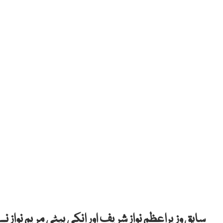
سابق وزیراعظم نواز شریف اور انکی بیٹی مریم ن