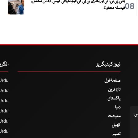
بانی پی ٹی آئی اور بشریٰ بی بی کی قیدِ تنہائی کیس، دلائل مکمل،
9
08
فیصلہ محفوظ
نیوز کیٹیگریز
انگر
صفحۂ اول
Urdu
تازہ ترین
Urdu
پاکستان
Urdu
دنیا
Urdu
اس
معیشت
Urdu
کھیل
Urdu
تعلیم