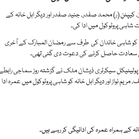
 کیپٹن (ر) محمد صفدر، جنید صفدر اور دیگر اہل خانہ کے
 شاہی پروٹوکول میں ادا کی۔
انہ کو شاہی خاندان کی طرف سے رمضان المبارک کے آخری
عادت حاصل کرنے کی دعوت دی گئی تھی۔
ے پولیٹیکل سیکرٹری ذیشان ملک نے گزشتہ روز سماجی رابطے
 مریم نواز اور دیگر اہل خانہ کو شاہی پروٹوکول میں عمرہ ادا
ہ کے ہمراہ عمرہ کی ادائیگی کر رہے ہیں۔