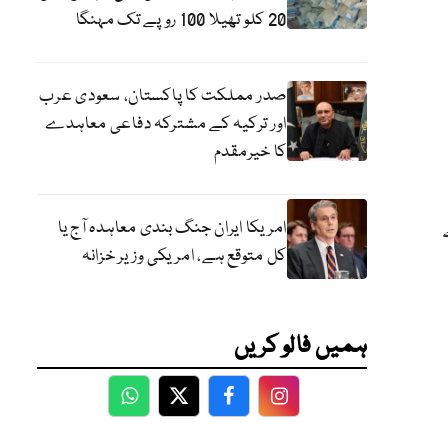
20 کلو تھیلا 100 روپے تک مہنگا
صدر مملکت کا پاکستان، سعودی عرب
اور ترکیہ کے مشترکہ دفاعی معاہدے
کا خیرمقدم
امریکا ایران جنگ بندی معاہدہ آج یا
کل متوقع ہے، امریکی وزیر خزانہ
ہمیں فالو کریں
WhatsApp
Twitter
Facebook
Facebook