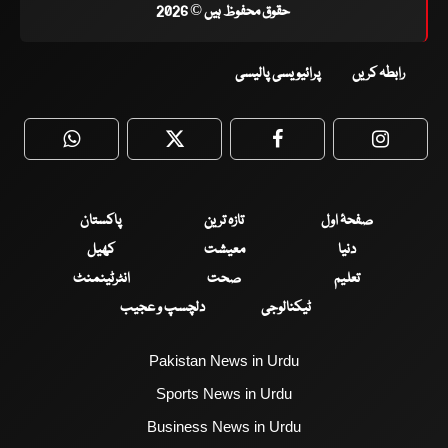
حقوق محفوظ ہیں © 2026
رابطہ کریں
پرائیویسی پالیسی
WhatsApp
Twitter
Facebook
Faceboo
صفحۂ اول
تازہ ترین
پاکستان
دنیا
معیشت
کھیل
تعلیم
صحت
انٹرٹینمنٹ
ٹیکنالوجی
دلچسپ و عجیب
Pakistan News in Urdu
Sports News in Urdu
Business News in Urdu