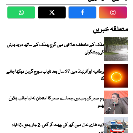
WhatsApp
Twitter
Facebook
Faceboo
متعلقہ خبریں
ملک کے مختلف علاقوں میں گرج چمک کے ساتھ مزید بارش
کی پیشگوئی
برطانیہ اور آئرلینڈ میں 27 سال بعد نایاب سورج گرہن دیکھا جائے
گا
ہم صبر کر رہے ہیں، ہمارے صبر کا امتحان نہ لیا جائے، بلاول
بھٹو
ڈیرہ غازی خان میں گھر کی چھت گر گئی ، 2 جاں بحق ، 3 افراد
زخمی