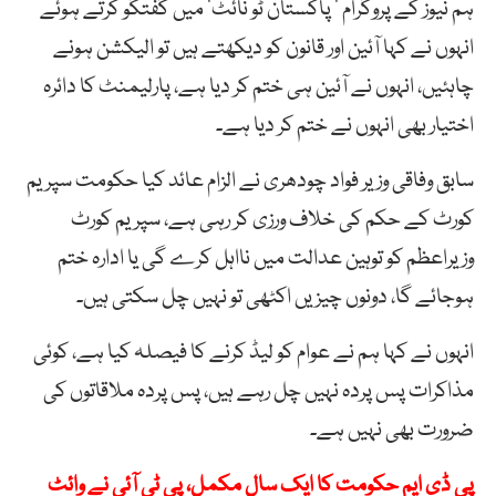
ہم نیوز کے پروگرام ’ پاکستان ٹو نائٹ‘ میں گفتگو کرتے ہوئے
انہوں نے کہا آئین اور قانون کو دیکھتے ہیں تو الیکشن ہونے
چاہئیں، انہوں نے آئین ہی ختم کر دیا ہے، پارلیمنٹ کا دائرہ
اختیار بھی انہوں نے ختم کر دیا ہے۔
سابق وفاقی وزیر فواد چودھری نے الزام عائد کیا حکومت سپریم
کورٹ کے حکم کی خلاف ورزی کر رہی ہے، سپریم کورٹ
وزیراعظم کو توہین عدالت میں نااہل کرے گی یا ادارہ ختم
ہوجائے گا، دونوں چیزیں اکٹھی تو نہیں چل سکتی ہیں۔
انہوں نے کہا ہم نے عوام کو لیڈ کرنے کا فیصلہ کیا ہے، کوئی
مذاکرات پس پردہ نہیں چل رہے ہیں، پس پردہ ملاقاتوں کی
ضرورت بھی نہیں ہے۔
پی ڈی ایم حکومت کا ایک سال مکمل، پی ٹی آئی نے وائٹ