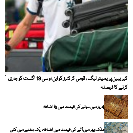
کیریبین پریمیئر لیگ ، قومی کرکٹرز کو این او سی 19 اگست کو جاری
آز
کرنے کا فیصلہ
چھی
4 روز میں سونے کی قیمت میں بڑا اضافہ
ملک بھر میں آٹے کی قیمت میں اضافہ، ایک ہفتے میں کئی