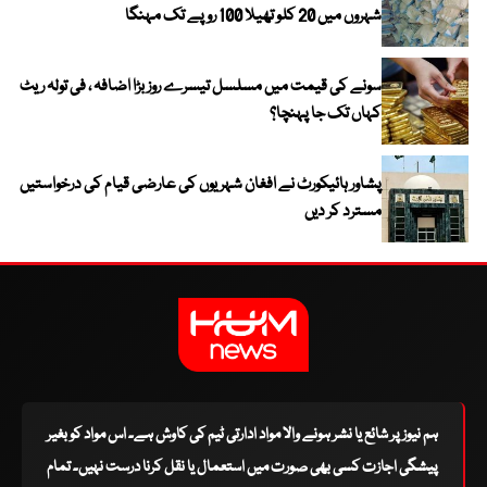
شہروں میں 20 کلو تھیلا 100 روپے تک مہنگا
سونے کی قیمت میں مسلسل تیسرے روز بڑا اضافہ ، فی تولہ ریٹ
کہاں تک جا پہنچا؟
پشاور ہائیکورٹ نے افغان شہریوں کی عارضی قیام کی درخواستیں
مسترد کر دیں
ہم نیوز پر شائع یا نشر ہونے والا مواد ادارتی ٹیم کی کاوش ہے۔ اس مواد کو بغیر
پیشگی اجازت کسی بھی صورت میں استعمال یا نقل کرنا درست نہیں۔ تمام