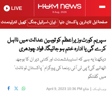
LIVE
8 Aug, 2026
صفحۂ اول
تازہ ترین
پاکستان
دنیا
ایران-اسرائیل جنگ
کھیل
انٹرٹینمنٹ
سپریم کورٹ وزیراعظم کو توہین عدالت میں نااہل
کرے گی یا ادارہ ختم ہو جائیگا، فواد چودھری
دیکھنا یہ ہے کہ اسٹیبلشمنٹ اور کتنی دیر ان کا بوجھ
اٹھائے گی؟ پی ٹی آئی رہنما کی پروگرام ’ پاکستان ٹو نائٹ‘
میں گفتگو
|
شائع
April 9, 2023 10:36 PM
ویب ڈیسک