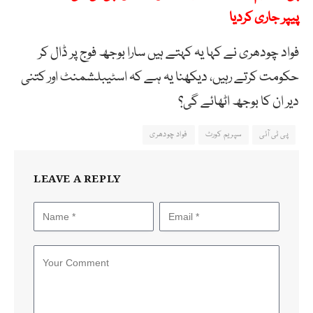
پیپر جاری کردیا
فواد چودھری نے کہا یہ کہتے ہیں سارا بوجھ فوج پر ڈال کر
حکومت کرتے رہیں، دیکھنا یہ ہے کہ اسٹیبلشمنٹ اور کتنی
دیر ان کا بوجھ اٹھائے گی؟
پی ٹی آئی
سپریم کورٹ
فواد چودھری
LEAVE A REPLY