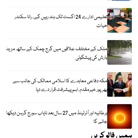
تعلیمی ادارے 24 اگست تک بند رہیں گے، رانا سکندر
حیات
ملک کے مختلف علاقوں میں گرج چمک کے ساتھ مزید
بارش کی پیشگوئی
مکہ دفاعی معاہدے کا اسلامی ممالک کی جانب سے
بھرپور خیرمقدم، اہم پیشرفت قرار دے دیا
برطانیہ اور آئرلینڈ میں 27 سال بعد نایاب سورج گرہن دیکھا
جائے گا
ہمیں فالو کریں