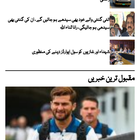
الٹی گنتی والے خود بھی سیدھے ہو جائیں گے ، ان کی گنتی بھی
سیدھی ہو جائیگی ، رانا ثناء اللہ
شہداء اور غازیوں کو سول ایوارڈز دینے کی منظوری
مقبول ترین خبریں