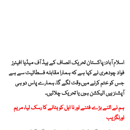
اسلام آباد: پاکستان تحریک انصاف کے ہیڈ آف میڈیا افیئرز
فواد چودھری نے کہا ہے کہ ہمارا مقابلہ فسطائیت سے ہے
جس کو ختم کرنے میں وقت لگے گا، ہمارے پاس دو ہی
آپشنز ہیں الیکشن ہوں یا تحریک چلائیں۔
ہم نے اتنے بڑے فتنے اور نا اہل کو ہٹانے کا رسک لیا، مریم
اورنگزیب