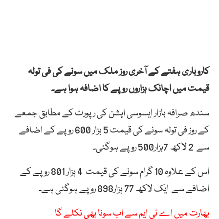
کاروباری ہفتے کے آخری روز ملک میں سونے کی فی تولہ
قیمت میں اچانک ہزاروں روپے کا اضافہ ہوا ہے۔
سندھ صرافہ بازار ایسوسی ایشن کی رپورٹ کے مطابق جمعے
کے روز فی تولہ سونے کی قیمت 5 ہزار 600 روپے کے اضافے
سے 2 لاکھ 7ہزار500 روپے ہوگئی۔
اس کے علاوہ 10 گرام سونے کی قیمت 4 ہزار 801 روپے کے
اضافے سے ایک لاکھ 77 ہزار898 روپے ہوگئی ہے۔
بھارت میں اے ٹی ایم سے اب سونا بھی نکلے گا