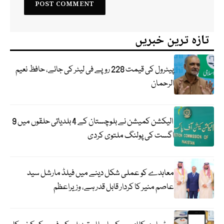
تازہ ترین خبریں
پیٹرول کی قیمت 228 روپے فی لیٹر کی جائے، حافظ نعیم
الرحمان
الیکشن کمیشن نے بلوچستان کے 4 بلدیاتی حلقوں میں 9
اگست کی پولنگ ملتوی کردی
معاہدے کو عملی شکل دینے میں فیلڈ مارشل سید
عاصم منیر کا کردار قابل قدر ہے، وزیراعظم