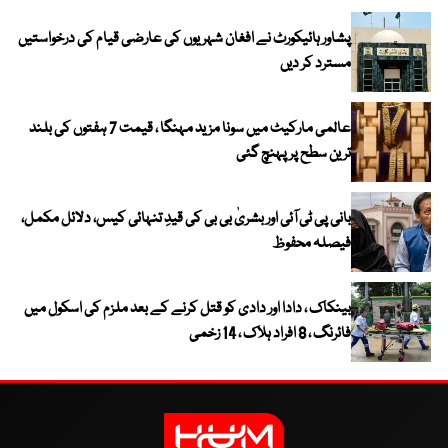
پشاور ہائیکورٹ نے افغان شہریوں کی عارضی قیام کی درخواستیں
مسترد کر دیں
عالمی مارکیٹ میں سونا مزید مہنگا ، قیمت 7 ہفتوں کی بلند
ترین سطح پر پہنچ گئی
بانی پی ٹی آئی اور بشریٰ بی بی کی قیدِ تنہائی کیس، دلائل مکمل،
فیصلہ محفوظ
بینکاک ، دادا اور دادی کو قتل کرنے کے بعد ملزم کی اسکول میں
فائرنگ ، 8 افراد ہلاک ، 14 زخمی