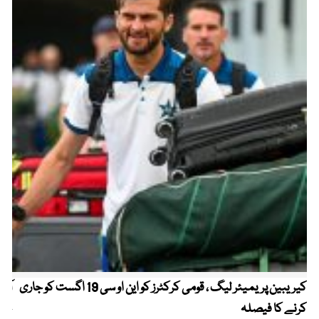
کیریبین پریمیئر لیگ ، قومی کرکٹرز کو این او سی 19 اگست کو جاری
آز
کرنے کا فیصلہ
چھی