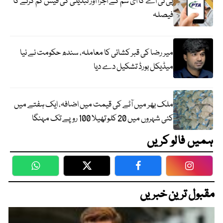
پی ٹی اے کا ای سم کے اجرا اور تبدیلی کی فیس کم کرنے کا
فیصلہ
میر رضا کی قبر کشائی کا معاملہ، سندھ حکومت نے نیا
میڈیکل بورڈ تشکیل دے دیا
ملک بھر میں آٹے کی قیمت میں اضافہ، ایک ہفتے میں
کئی شہروں میں 20 کلو تھیلا 100 روپے تک مہنگا
ہمیں فالو کریں
WhatsApp
Twitter
Facebook
Faceboo
مقبول ترین خبریں