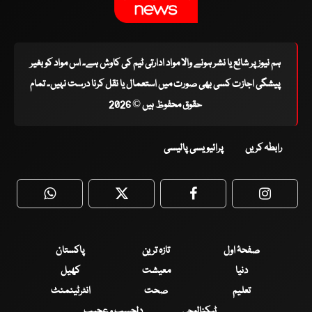
ہم نیوز پر شائع یا نشر ہونے والا مواد ادارتی ٹیم کی کاوش ہے۔ اس مواد کو بغیر
پیشگی اجازت کسی بھی صورت میں استعمال یا نقل کرنا درست نہیں۔ تمام
حقوق محفوظ ہیں © 2026
رابطہ کریں
پرائیویسی پالیسی
WhatsApp
Twitter
Facebook
Faceboo
صفحۂ اول
تازہ ترین
پاکستان
دنیا
معیشت
کھیل
تعلیم
صحت
انٹرٹینمنٹ
ٹیکنالوجی
دلچسپ و عجیب