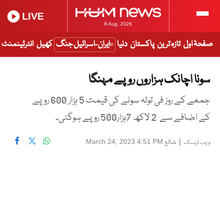
LIVE
8 Aug, 2026
صفحۂ اول
تازہ ترین
پاکستان
دنیا
ایران-اسرائیل جنگ
کھیل
انٹرٹینمنٹ
سونا اچانک ہزاروں روپے مہنگا
جمعے کے روز فی تولہ سونے کی قیمت 5 ہزار 600 روپے
کے اضافے سے 2 لاکھ 7ہزار500 روپے ہوگئی۔
|
شائع
March 24, 2023 4:51 PM
ویب ڈیسک