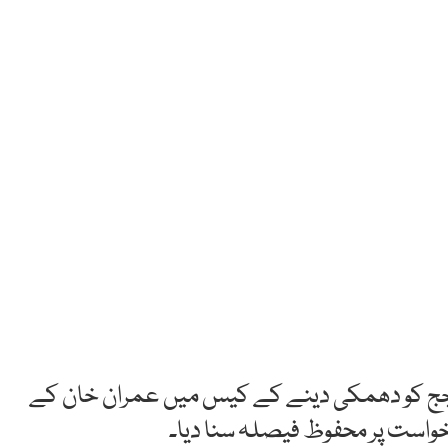
 جج کو دھمکی دینے کے کیس میں عمران خان کے
واست پر محفوظ فیصلہ سنا دیا۔