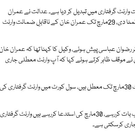
 وارنٹ گرفتاری میں تبدیل کر دیا ہے۔ عدالت نے عمران
خان کی وارنٹ منسوخی کی درخواست ہدایت کے ساتھ نمٹا دی، 29مارچ تک عمران خان کے ناقابلِ ضمانت وارنٹ
ر رضوان عباسی پیش ہوئے، وکیل کا کہنا تھا کہ عمران خان
رہے ہیں، انہوں نے موقف ظاہر کرتے ہوئے کہا کہ آپ وارنٹ معطلی جاری
وکیل گوہر علی کا کہنا تھا کہ توشہ خانہ کیس والے وارنٹ 30مارچ تک معطل ہیں، سول کورٹ میں وارنٹ گرفتاری کی
جج نے اس موقع پر استفسار کرتے ہوئے کہا کہ آپ عجیب بات کررہے، 30مارچ کی استدعا کررہے ہیں وارنٹ گرفتاری