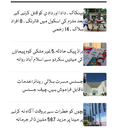
بینکاک ، دادا اور دادی کو قتل کرنے کے
بعد ملزم کی اسکول میں فائرنگ ، 8 افراد
ہلاک ، 14 زخمی
براڈ پیک حادثہ،5غیر ملکی کوہ پیماؤں
کی میتیں سکردو سے اسلام آباد روانہ
جسٹس مسرت ہلالی ریٹائر؛خدمات
ناقابل فراموش ہیں،چیف جسٹس
بچوں کو خطرات سے بروقت آگاہ نہ کرنے
پر میٹا پر مزید 567 ملین ڈالر جرمانہ