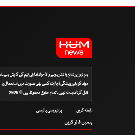
ہم نیوز پر شائع یا نشر ہونے والا مواد ادارتی ٹیم کی کاوش ہے۔ 
مواد کو بغیر پیشگی اجازت کسی بھی صورت میں استعمال یا
نقل کرنا درست نہیں۔ تمام حقوق محفوظ ہیں © 2026
رابطہ کریں
پرائیویسی پالیسی
ہمیں فالو کریں