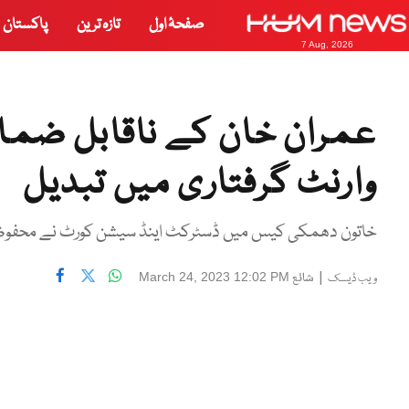
صفحۂ اول
تازہ ترین
پاکستان
7 Aug, 2026
عمران خان کے ناقابل ضما
وارنٹ گرفتاری میں تبدیل
خاتون دھمکی کیس میں ڈسٹرکٹ اینڈ سیشن کورٹ نے محفوظ 
|
شائع
March 24, 2023 12:02 PM
ویب ڈیسک