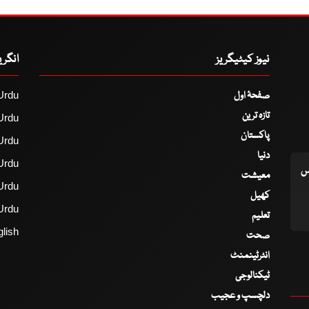
نیوز کیٹیگریز
انگر
صفحۂ اول
Urdu
تازہ ترین
Urdu
پاکستان
Urdu
دنیا
Urdu
اس
معیشت
Urdu
کھیل
Urdu
تعلیم
lish
صحت
انٹرٹینمنٹ
ٹیکنالوجی
دلچسپ و عجیب