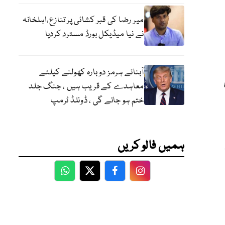
میر رضا کی قبر کشائی پر تنازع،اہلخانہ
نے نیا میڈیکل بورڈ مسترد کردیا
آبنائے ہرمز دوبارہ کھولنے کیلئے
معاہدے کے قریب ہیں ، جنگ جلد
ختم ہو جائے گی ، ڈونلڈ ٹرمپ
ہمیں فالو کریں
WhatsApp
Twitter
Facebook
Facebook