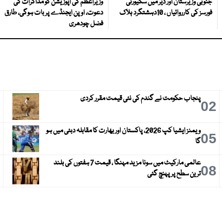
جنوبی وزیرستان اور دیر میں سکیورٹی
وزیراعظم کی اپوزیشن کو مذاکرات کی
فورسز کی کارروائیاں ، 10دہشتگرد ہلاک
دعوت، اوپن ایجنڈے پر بات ہوگی، طارق
فضل چودھری
پنجاب حکومت نے گندم کی نئی قیمت مقرر کردی
3
02
ویمنز ایشیا کپ 2026، پاکستان اور بھارت کا مقابلہ دبئی میں ہو
6
05
گا
عالمی مارکیٹ میں سونا مزید مہنگا ، قیمت 7 ہفتوں کی بلند
9
08
ترین سطح پر پہنچ گئی