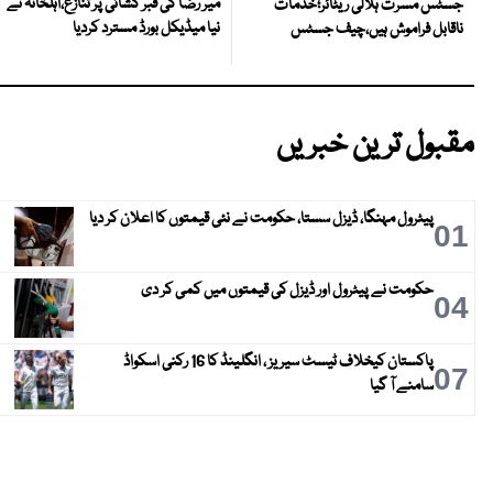
میر رضا کی قبر کشائی پر تنازع،اہلخانہ نے
جسٹس مسرت ہلالی ریٹائر؛خدمات
نیا میڈیکل بورڈ مسترد کردیا
ناقابل فراموش ہیں،چیف جسٹس
مقبول ترین خبریں
پیٹرول مہنگا، ڈیزل سستا، حکومت نے نئی قیمتوں کا اعلان کر دیا
01
حکومت نے پیٹرول اور ڈیزل کی قیمتوں میں کمی کر دی
04
پاکستان کیخلاف ٹیسٹ سیریز ، انگلینڈ کا 16 رکنی اسکواڈ
07
سامنے آ گیا