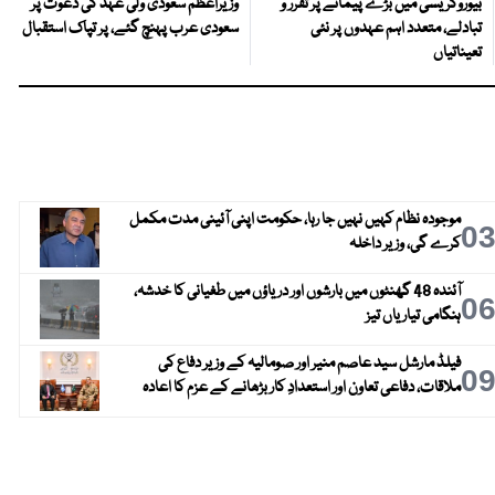
بیوروکریسی میں بڑے پیمانے پر تقرر و
وزیراعظم سعودی ولی عہد کی دعوت پر
تبادلے، متعدد اہم عہدوں پر نئی
سعودی عرب پہنچ گئے، پر تپاک استقبال
تعیناتیاں
موجودہ نظام کہیں نہیں جا رہا، حکومت اپنی آئینی مدت مکمل
0
کرے گی، وزیر داخلہ
آئندہ 48 گھنٹوں میں بارشوں اور دریاؤں میں طغیانی کا خدشہ،
0
ہنگامی تیاریاں تیز
فیلڈ مارشل سید عاصم منیر اور صومالیہ کے وزیر دفاع کی
0
ملاقات، دفاعی تعاون اور استعدادِ کار بڑھانے کے عزم کا اعادہ