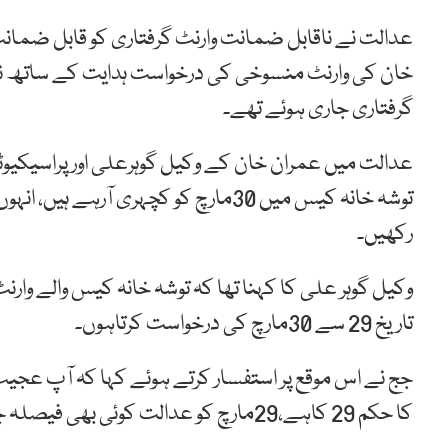
عدالت نے ناقابل ضمانت وارنٹ گرفتاری کو قابل ضمانت
گرفتاری جاری ہوئے تھے۔
عدالت میں عمران خان کے وکیل گوہرعلی اور پراسیکیوٹ
توشہ خانہ کیس میں 30مارچ کو کچہری آ
رکھیں۔
تاریخ 29 سے 30مارچ کی درخواست کرتاہوں۔
کا حکم 29 کاہے،29مارچ کو عدالت کوئی بھی فیصلہ جاری کرسکتی ہے۔