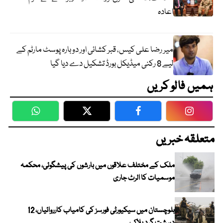
اعادہ
میر رضا علی کیس، قبر کشائی اور دوبارہ پوسٹ مارٹم کے
لیے 8 رکنی میڈیکل بورڈ تشکیل دے دیا گیا
ہمیں فالو کریں
WhatsApp
Twitter
Facebook
Faceboo
متعلقہ خبریں
ملک کے مختلف علاقوں میں بارشوں کی پیشگوئی، محکمہ
موسمیات کا الرٹ جاری
بلوچستان میں سیکیورٹی فورسز کی کامیاب کارروائیاں، 12