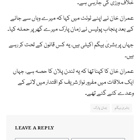
خلاف ورزی کی جارہی ہے۔
عمران خان نے اپنے ٹوئٹ میں کہا کہ میرے وہاں سے جانے
کے بعد پنجاب پولیس نے زمان پارک میرے گھر پر حملہ کیا۔
جہاں پر بشریٰ بیگم اکیلی ہیں، یہ کس قانون کے تحت کر رہے
ہیں۔
عمران خان کا کہنا تھا کہ یہ لندن پلان کا حصہ ہے، جہاں
ایک ملاقات میں مفرور نواز شریف کو اقتدار میں لانے کے
وعدے کئے گئے تھے۔
بشریٰ بیگم
زمان پارک
LEAVE A REPLY