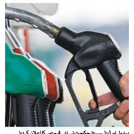
پیٹرول اور ڈیزل سستا، حکومت نے نئی قیمتوں کا اعلان کر دیا
پیٹ