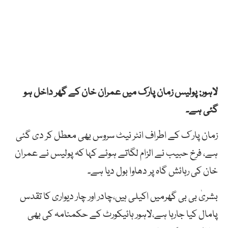
لاہور: پولیس زمان پارک میں عمران خان کے گھر داخل ہو
گئی ہے۔
زمان پار ک کے اطراف انٹر نیٹ سروس بھی معطل کر دی گئی
ہے، فرخ حبیب نے الزام لگاتے ہوئے کہا کہ پولیس نے عمران
خان کی رہائش گاہ پر دھاوا بول دیا ہے۔
بشریٰ بی بی گھرمیں اکیلی ہیں،چادر اور چار دیواری کا تقدس
پامال کیا جارہا ہے،لاہور ہائیکورٹ کے حکمنامہ کی بھی