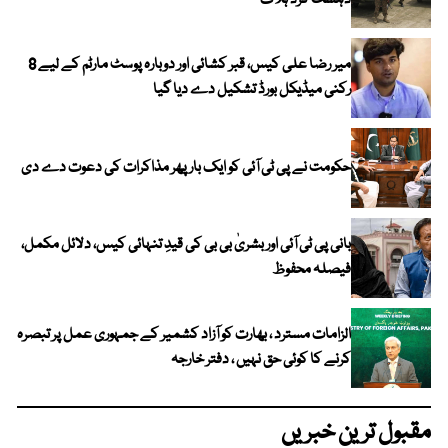
دہشت گرد ہلاک
میر رضا علی کیس، قبر کشائی اور دوبارہ پوسٹ مارٹم کے لیے 8
رکنی میڈیکل بورڈ تشکیل دے دیا گیا
حکومت نے پی ٹی آئی کو ایک بارپھر مذاکرات کی دعوت دے دی
بانی پی ٹی آئی اور بشریٰ بی بی کی قیدِ تنہائی کیس، دلائل مکمل،
فیصلہ محفوظ
الزامات مسترد ، بھارت کو آزاد کشمیر کے جمہوری عمل پر تبصرہ
کرنے کا کوئی حق نہیں ، دفتر خارجہ
مقبول ترین خبریں