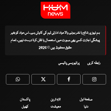
ہم نیوز پر شائع یا نشر ہونے والا مواد ادارتی ٹیم کی کاوش ہے۔ اس مواد کو بغیر
پیشگی اجازت کسی بھی صورت میں استعمال یا نقل کرنا درست نہیں۔ تمام
حقوق محفوظ ہیں © 2026
رابطہ کریں
پرائیویسی پالیسی
WhatsApp
Twitter
Facebook
Faceboo
صفحۂ اول
تازہ ترین
پاکستان
دنیا
معیشت
کھیل