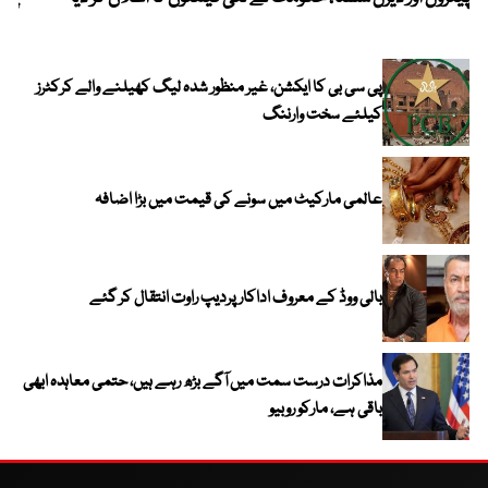
پی سی بی کا ایکشن، غیر منظور شدہ لیگ کھیلنے والے کرکٹرز
کیلئے سخت وارننگ
عالمی مارکیٹ میں سونے کی قیمت میں بڑا اضافہ
بالی ووڈ کے معروف اداکار پردیپ راوت انتقال کر گئے
مذاکرات درست سمت میں آگے بڑھ رہے ہیں، حتمی معاہدہ ابھی
باقی ہے، مارکو روبیو