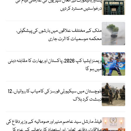
پشاور ہائیکورٹ نے افغان شہریوں کی عارضی قیام کی
درخواستیں مسترد کر دیں
ملک کے مختلف علاقوں میں بارشوں کی پیشگوئی،
محکمہ موسمیات کا الرٹ جاری
ویمنز ایشیا کپ 2026، پاکستان اور بھارت کا مقابلہ دبئی
میں ہو گا
بلوچستان میں سیکیورٹی فورسز کی کامیاب کارروائیاں، 12
دہشت گرد ہلاک
فیلڈ مارشل سید عاصم منیر اور صومالیہ کے وزیر دفاع کی
ملاقات، دفاعی تعاون اور استعدادِ کار بڑھانے کے عزم کا