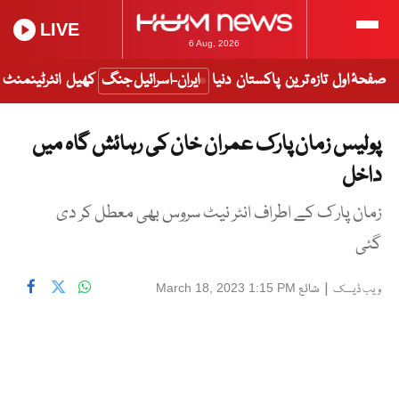
LIVE
6 Aug, 2026
صفحۂ اول
تازہ ترین
پاکستان
دنیا
ایران-اسرائیل جنگ
کھیل
انٹرٹینمنٹ
پولیس زمان پارک عمران خان کی رہائش گاہ میں
داخل
زمان پار ک کے اطراف انٹر نیٹ سروس بھی معطل کر دی
گئی
|
شائع
March 18, 2023 1:15 PM
ویب ڈیسک