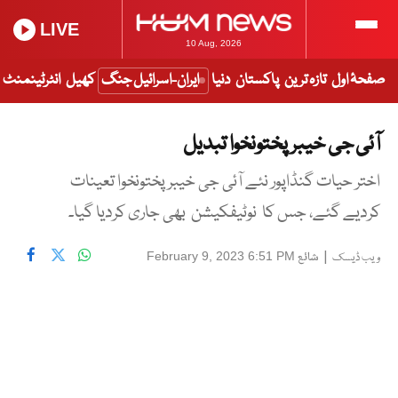
LIVE
10 Aug, 2026
صفحۂ اول
تازہ ترین
پاکستان
دنیا
ایران-اسرائیل جنگ
کھیل
انٹرٹینمنٹ
آئی جی خیبرپختونخوا تبدیل
اختر حیات گنڈاپور نئے آئی جی خیبر پختونخوا تعینات
کردیے گئے، جس کا نوٹیفکیشن بھی جاری کردیا گیا۔
|
شائع
February 9, 2023 6:51 PM
ویب ڈیسک