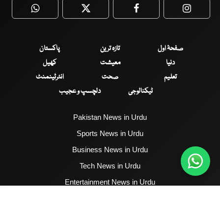
WhatsApp
Twitter
Facebook
Faceboo
صفحۂ اول
تازہ ترین
پاکستان
دنیا
معیشت
کھیل
تعلیم
صحت
انٹرٹینمنٹ
ٹیکنالوجی
دلچسپ و عجیب
Pakistan News in Urdu
Sports News in Urdu
Business News in Urdu
Tech News in Urdu
Entertainment News in Urdu
Health News in Urdu
Hum News English