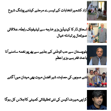
آزاد کشمیر انتخابات کے تیسرے مرحلے کیلئے پولنگ شروع
اسحاق ڈار کا کینیڈین وزیر خارجہ سے ٹیلیفونک رابطہ، علاقائی
صورتحال پر تبادلہ خیال
بلوچستان سے حب الوطنی کے جذبے سے بھرپور نغمہ سامنے آنا
باعث فخر ہے، وزیر اعظم
نئے صوبوں کی حمایت، شیر افضل مروت بھی میدان میں آگئے
کراچی،میررضاکیس کی نئی تحقیقاتی کمیٹی کااجلاس کل ہوگا