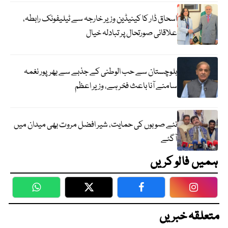
اسحاق ڈار کا کینیڈین وزیر خارجہ سے ٹیلیفونک رابطہ،
علاقائی صورتحال پر تبادلہ خیال
بلوچستان سے حب الوطنی کے جذبے سے بھرپور نغمہ
سامنے آنا باعث فخر ہے، وزیر اعظم
نئے صوبوں کی حمایت، شیر افضل مروت بھی میدان میں
آگئے
ہمیں فالو کریں
WhatsApp
Twitter
Facebook
Faceboo
متعلقہ خبریں