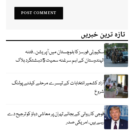
تازہ ترین خبریں
سکیورٹی فورسز کا بلوچستان میں آپریشن ، فتنہ
الہندوستان کے اہم سرغنہ سمیت 5 دہشتگرد ہلاک
آزاد کشمیر انتخابات کے تیسرے مرحلے کیلئے پولنگ
شروع
فوجی کارروائی کے بجائے تہران پر معاشی دباؤ کو ترجیح دے
رہے ہیں، امریکی صدر