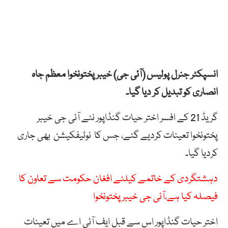
انسپکٹر جنرل پولیس (آئی جی) خیبر پختونخوا معظم جاہ
انصاری کو تبدیل کر دیا گیا۔
گریڈ 21 کے افسر اختر حیات گنڈاپور نئے آئی جی خیبر
پختونخوا تعینات کردیے گئے، جس کا نوٹیفکیشن بھی جاری
کردیا گیا۔
دہشتگردی کے خاتمے کیلئے افغان حکومت سے تعاون کا
فیصلہ کیا ہے،آئی جی خیبر پختونخوا
اختر حیات گنڈاپور اس سے قبل ایف آئی اے میں تعینات