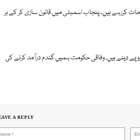
دامات کررہے ہیں۔ پنجاب اسمبلی میں قانون سازی کر کے ہر
نا تھا کہ وفاقی حکومت نے صوبے کے170ارب روپے دینے ہیں، وفاقی حکومت ہمیں گندم درآمد کرنے کی
EAVE A REPLY