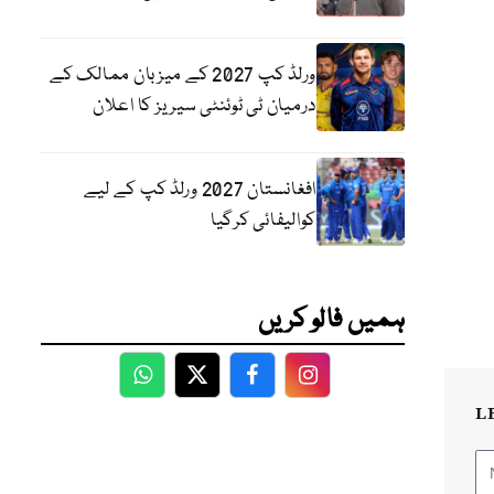
ورلڈ کپ 2027 کے میزبان ممالک کے
درمیان ٹی ٹوئنٹی سیریز کا اعلان
افغانستان 2027 ورلڈ کپ کے لیے
کوالیفائی کرگیا
ہمیں فالو کریں
WhatsApp
Twitter
Facebook
Facebook
L