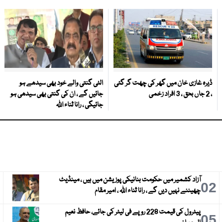
ڈیرہ غازی خان میں گھر کی چھت گر گئی
الٹی گنتی والے خود بھی سیدھے ہو
، 2 جاں بحق ، 3 افراد زخمی
جائیں گے ، ان کی گنتی بھی سیدھی ہو
جائیگی ، رانا ثناء اللہ
آزاد کشمیر میں حکومت بنانیکی پوزیشن میں ہیں ، مینڈیٹ
3
02
چھیننے نہیں دیں گے ، رانا ثناء اللہ ، امیر مقام
پیٹرول کی قیمت 228 روپے فی لیٹر کی جائے، حافظ نعیم
6
05