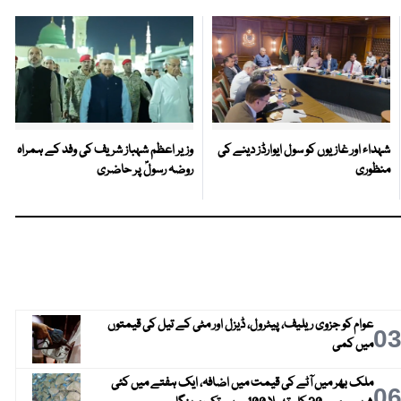
شہداء اور غازیوں کو سول ایوارڈز دینے کی
وزیر اعظم شہباز شریف کی وفد کے ہمراہ
منظوری
روضہ رسولؐ پر حاضری
عوام کو جزوی ریلیف، پیٹرول، ڈیزل اور مٹی کے تیل کی قیمتوں
0
میں کمی
ملک بھر میں آٹے کی قیمت میں اضافہ، ایک ہفتے میں کئی
0