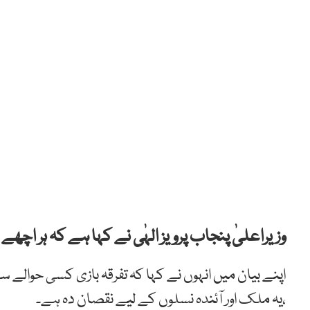
وزیراعلیٰ پنجاب پرویز الہٰی نے کہا ہے کہ ہر اچھ
اپنے بیان میں انہوں نے کہا کہ تفرقہ بازی کسی حوالے 
،یہ ملک اور آئندہ نسلوں کے لیے نقصان دہ ہے۔