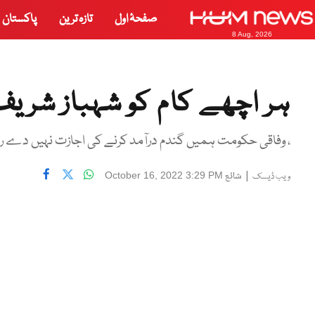
صفحۂ اول
تازہ ترین
پاکستان
8 Aug, 2026
ہر اچھے کام کو شہباز شریف 
، وفاقی حکومت ہمیں گندم درآمد کرنے کی اجازت نہیں دے رہ
|
شائع
October 16, 2022 3:29 PM
ویب ڈیسک