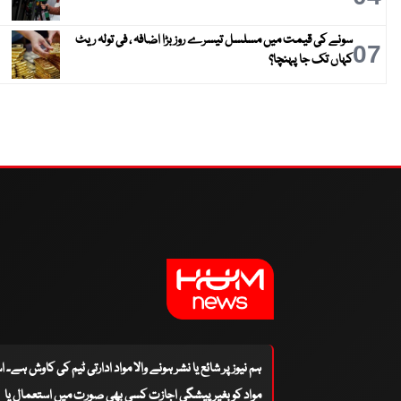
سونے کی قیمت میں مسلسل تیسرے روز بڑا اضافہ ، فی تولہ ریٹ
07
کہاں تک جا پہنچا؟
ہم نیوز پر شائع یا نشر ہونے والا مواد ادارتی ٹیم کی کاوش ہے۔ 
مواد کو بغیر پیشگی اجازت کسی بھی صورت میں استعمال یا