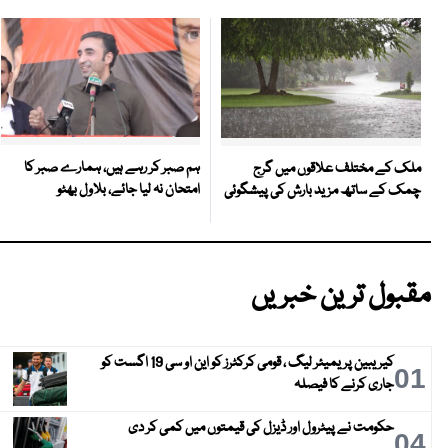
ہم صبر کر رہے ہیں، ہمارے صبر کا
ملک کے مختلف علاقوں میں گرج
امتحان نہ لیا جائے، بلاول بھٹو
چمک کے ساتھ مزید بارش کی پیشگوئی
مقبول ترین خبریں
کیریبین پریمیئر لیگ ، قومی کرکٹرز کو این او سی 19 اگست کو
01
جاری کرنے کا فیصلہ
حکومت نے پیٹرول اور ڈیزل کی قیمتوں میں کمی کر دی
04