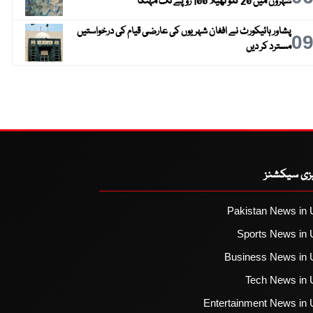
شہروں میں 20 کلو تھیلا 100 روپے تک مہنگا
پشاور ہائیکورٹ نے افغان شہریوں کی عارضی قیام کی درخواستیں
0
مسترد کر دیں
یزی سیکشنز
Pakistan News in 
Sports News in 
Business News in 
Tech News in 
Entertainment News in 