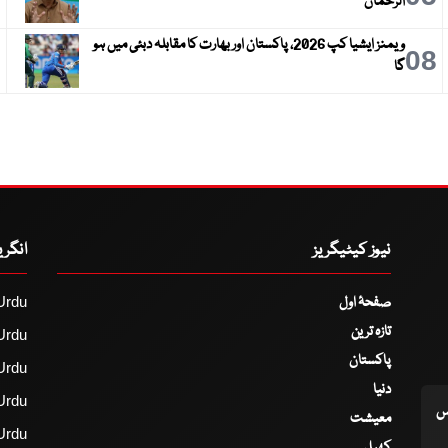
الرحمان
ویمنز ایشیا کپ 2026، پاکستان اور بھارت کا مقابلہ دبئی میں ہو
9
08
گا
نیوز کیٹیگریز
انگر
صفحۂ اول
Urdu
تازہ ترین
Urdu
پاکستان
Urdu
دنیا
Urdu
اس
معیشت
Urdu