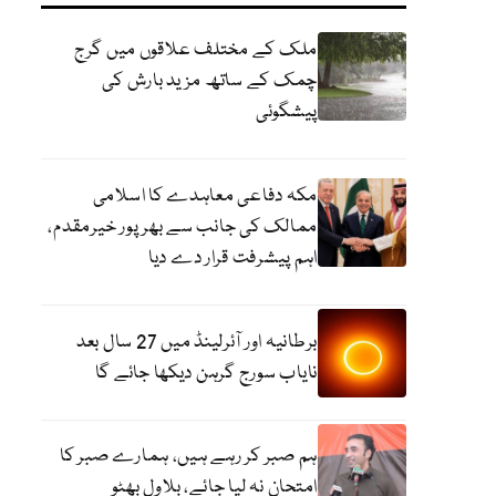
ملک کے مختلف علاقوں میں گرج
چمک کے ساتھ مزید بارش کی
پیشگوئی
مکہ دفاعی معاہدے کا اسلامی
ممالک کی جانب سے بھرپور خیرمقدم،
اہم پیشرفت قرار دے دیا
برطانیہ اور آئرلینڈ میں 27 سال بعد
نایاب سورج گرہن دیکھا جائے گا
ہم صبر کر رہے ہیں، ہمارے صبر کا
امتحان نہ لیا جائے، بلاول بھٹو