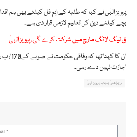
پرویز الہٰی نے کہا کہ طلبہ کے ایم فل کیلئے بھی ہم اق
بچے کیلئے دین کی تعلیم لازمی قرار دی ہے۔
ق لیگ لانگ مارچ میں شرکت کرے گی، پرویز الہیٰ
ان کا کہ
اجازت نہیں دے رہی۔
وزیراعلیٰ پنجاب پرویز الہیٰ