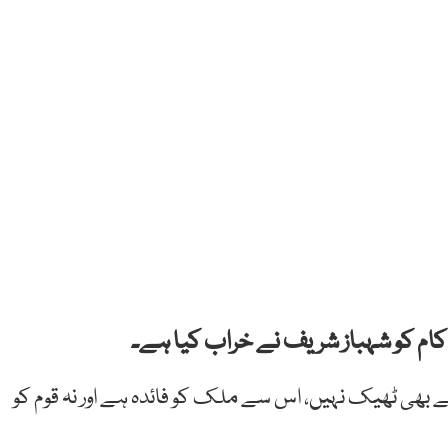
ے کام کو شہباز شریف نے خراب کیا ہے۔
سے بھی ٹھیک نہیں، اس سے ملک کو فائدہ ہے اور نہ قوم کو