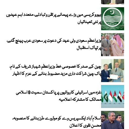
بیوروکریسی میں بڑے پیمانے پر تقرر و تبادلے، متعدد اہم عہدوں
پر نئی تعیناتیاں
وزیراعظم سعودی ولی عہد کی دعوت پر سعودی عرب پہنچ گئے،
پر تپاک استقبال
چین کے صدر کا خصوصی خط وزیراعظم شہباز شریف کے نام،
پاک چین شراکت داری مزید مضبوط بنانے کے عزم کا اظہار
غزہ میں اسرائیلی کارروائیوں پر پاکستان سمیت 8 اسلامی
ممالک کا مشترکہ اعلامیہ
اسلام آباد ایکسپریس وے کو موٹروے طرز بنانے کا منصوبہ،
محسن نقوی کا اعلان