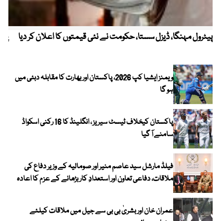
پیٹرول مہنگا، ڈیزل سستا، حکومت نے نئی قیمتوں کا اعلان کر دیا
پنج
ویمنز ایشیا کپ 2026، پاکستان اور بھارت کا مقابلہ دبئی میں
ہو گا
پاکستان کیخلاف ٹیسٹ سیریز ، انگلینڈ کا 16 رکنی اسکواڈ
سامنے آ گیا
فیلڈ مارشل سید عاصم منیر اور صومالیہ کے وزیر دفاع کی
ملاقات، دفاعی تعاون اور استعدادِ کار بڑھانے کے عزم کا اعادہ
عمران خان اور بشریٰ بی بی سے جیل میں ملاقات کیلئے