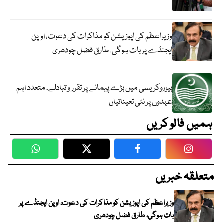
وزیراعظم کی اپوزیشن کو مذاکرات کی دعوت، اوپن
ایجنڈے پر بات ہوگی، طارق فضل چودھری
بیوروکریسی میں بڑے پیمانے پر تقرر و تبادلے، متعدد اہم
عہدوں پر نئی تعیناتیاں
ہمیں فالو کریں
WhatsApp
Twitter
Facebook
Faceboo
متعلقہ خبریں
وزیراعظم کی اپوزیشن کو مذاکرات کی دعوت، اوپن ایجنڈے پر
بات ہوگی، طارق فضل چودھری