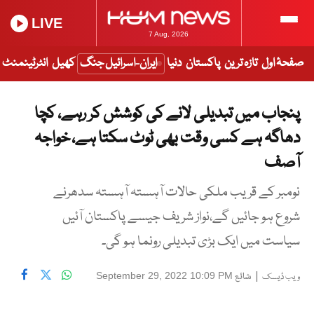
LIVE
7 Aug, 2026
صفحۂ اول
تازہ ترین
پاکستان
دنیا
ایران-اسرائیل جنگ
کھیل
انٹرٹینمنٹ
پنجاب میں تبدیلی لانے کی کوشش کر رہے، کچا
دھاگہ ہے کسی وقت بھی ٹوٹ سکتا ہے، خواجہ
آصف
نومبر کے قریب ملکی حالات آہستہ آہستہ سدھرنے
شروع ہو جائیں گے،نواز شریف جیسے پاکستان آئیں
سیاست میں ایک بڑی تبدیلی رونما ہو گی۔
|
شائع
September 29, 2022 10:09 PM
ویب ڈیسک