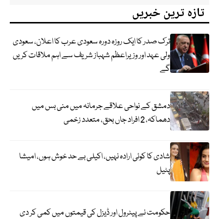
تازہ ترین خبریں
ترک صدر کا ایک روزہ دورہ سعودی عرب کا اعلان، سعودی
ولی عہد اور وزیراعظم شہباز شریف سے اہم ملاقات کریں
گے
دمشق کے نواحی علاقے جرمانہ میں منی بس میں
دھماکہ، 2 افراد جاں بحق، متعدد زخمی
شادی کا کوئی ارادہ نہیں، اکیلی بے حد خوش ہوں، امیشا
پٹیل
حکومت نے پیٹرول اور ڈیزل کی قیمتوں میں کمی کر دی