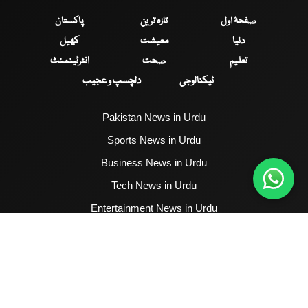
صفحۂ اول
تازہ ترین
پاکستان
دنیا
معیشت
کھیل
تعلیم
صحت
انٹرٹینمنٹ
ٹیکنالوجی
دلچسپ و عجیب
Pakistan News in Urdu
Sports News in Urdu
Business News in Urdu
Tech News in Urdu
Entertainment News in Urdu
Health News in Urdu
Hum News English