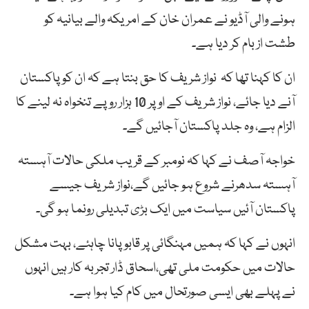
ہونے والی آڈیو نے عمران خان کے امریکہ والے بیانیہ کو
طشت از بام کر دیا ہے۔
ان کا کہنا تھا کہ نواز شریف کا حق بنتا ہے کہ ان کوپاکستان
آنے دیا جائے، نواز شریف کے اوپر 10 ہزار روپے تنخواہ نہ لینے کا
الزام ہے، وہ جلد پاکستان آجائیں گے۔
خواجہ آصف نے کہا کہ نومبر کے قریب ملکی حالات آہستہ
آہستہ سدھرنے شروع ہو جائیں گے،نواز شریف جیسے
پاکستان آئیں سیاست میں ایک بڑی تبدیلی رونما ہو گی۔
انہوں نے کہا کہ ہمیں مہنگائی پر قابو پانا چاہئے، بہت مشکل
حالات میں حکومت ملی تھی،اسحاق ڈار تجربہ کار ہیں انہوں
نے پہلے بھی ایسی صورتحال میں کام کیا ہوا ہے۔