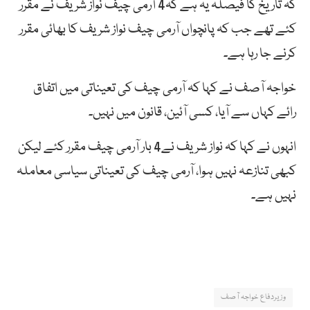
کہ تاریخ کا فیصلہ یہ ہے کہ4 آرمی چیف نواز شریف نے مقرر
کئے تھے جب کہ پانچواں آرمی چیف نواز شریف کا بھائی مقرر
کرنے جا رہا ہے۔
خواجہ آصف نے کہا کہ آرمی چیف کی تعیناتی میں اتفاق
رائے کہاں سے آیا، کسی آئین، قانون میں نہیں۔
انہوں نے کہا کہ نواز شریف نے4 بار آرمی چیف مقرر کئے لیکن
کبھی تنازعہ نہیں ہوا، آرمی چیف کی تعیناتی سیاسی معاملہ
نہیں ہے۔
وزیردفاع خواجہ آصف