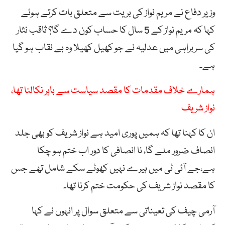
وزیر دفاع نے مریم نواز کی بریت سے متعلق بات کرتے ہوئے
کہا کہ مریم نواز کے 5 سال کا حساب کون دے گا؟ ثاقب نثار
کی سربراہی میں عدلیہ نے جو کھیل کھیلا وہ بے نقاب ہو گیا
ہے۔
ہمارے خلاف مقدمات کا مقصد سیاست سے باہر نکالنا تھا،
نواز شریف
ان کا کہنا تھا کہ ہمیں پوری امید ہے نواز شریف کو بھی جلد
انصاف ضرور ملے گا، نا انصافی کا دور اب ختم ہو چکا
ہے،جے آئی ٹی میں ہیرے نہیں کھوٹے سکے شامل تھے جس
کا مقصد نواز شریف کی حکومت ختم کرنا تھا۔
آرمی چیف کی تعیناتی سے متعلق سوال پر انہوں نے کہا