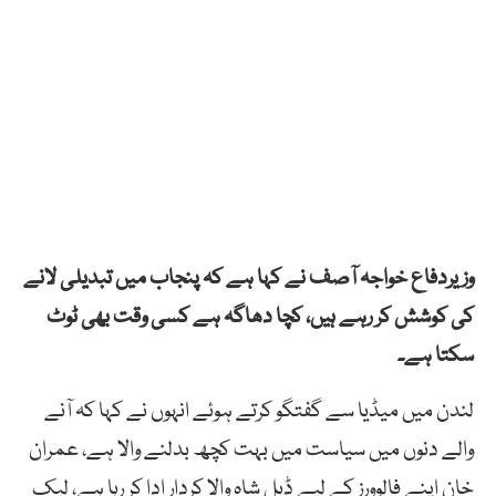
وزیردفاع خواجہ آصف نے کہا ہے کہ پنجاب میں تبدیلی لانے
کی کوشش کر رہے ہیں، کچا دھاگہ ہے کسی وقت بھی ٹوٹ
سکتا ہے۔
لندن میں میڈیا سے گفتگو کرتے ہوئے انہوں نے کہا کہ آنے
والے دنوں میں سیاست میں بہت کچھ بدلنے والا ہے، عمران
خان اپنے فالوورز کے لیے ڈبل شاہ والا کردار ادا کر رہا ہے، لیک