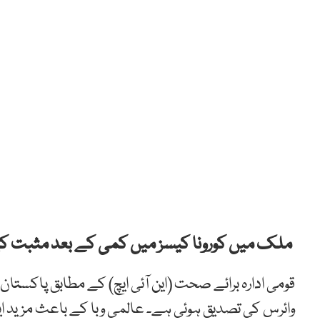
ملک میں کورونا کیسز میں کمی کے بعد مثبت کیسز کی شرح .24
وائرس کی تصدیق ہوئی ہے۔ عالمی وبا کے باعث مزید ای