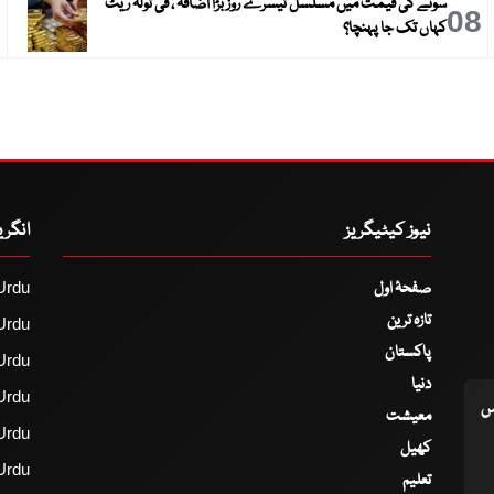
سونے کی قیمت میں مسلسل تیسرے روز بڑا اضافہ ، فی تولہ ریٹ
9
08
کہاں تک جا پہنچا؟
نیوز کیٹیگریز
انگر
صفحۂ اول
Urdu
تازہ ترین
Urdu
پاکستان
Urdu
دنیا
Urdu
اس
معیشت
Urdu
کھیل
Urdu
تعلیم