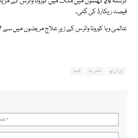
فیصد ریکارڈ کی گئی۔
عالمی وبا کورونا وائرس کے زیرِ علاج مریضوں میں سے 117 کی حالت تشویش ناک ہے۔
این آئی ایچ
عالمی وبا
کورونا