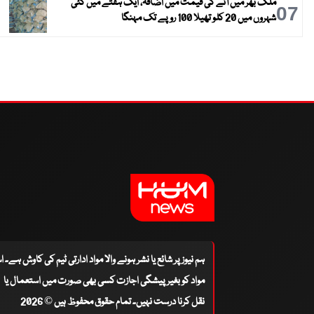
ملک بھر میں آٹے کی قیمت میں اضافہ، ایک ہفتے میں کئی
07
شہروں میں 20 کلو تھیلا 100 روپے تک مہنگا
ہم نیوز پر شائع یا نشر ہونے والا مواد ادارتی ٹیم کی کاوش ہے۔ 
مواد کو بغیر پیشگی اجازت کسی بھی صورت میں استعمال یا
نقل کرنا درست نہیں۔ تمام حقوق محفوظ ہیں © 2026