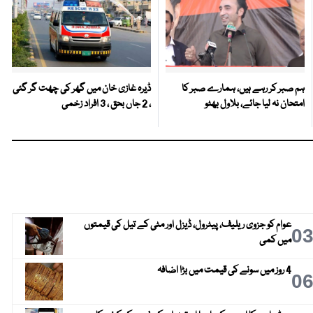
ہم صبر کر رہے ہیں، ہمارے صبر کا
ڈیرہ غازی خان میں گھر کی چھت گر گئی
امتحان نہ لیا جائے، بلاول بھٹو
، 2 جاں بحق ، 3 افراد زخمی
عوام کو جزوی ریلیف، پیٹرول، ڈیزل اور مٹی کے تیل کی قیمتوں
0
میں کمی
4 روز میں سونے کی قیمت میں بڑا اضافہ
0