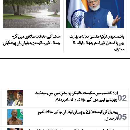
پاک سعودی ترکیہ دفاعی معاہدہ، بھارت
ملک کے مختلف علاقوں میں گرج
بھی پاکستان کے اسٹریٹجک فوائد کا
چمک کے ساتھ مزید بارش کی پیشگوئی
معترف
آزاد کشمیر میں حکومت بنانیکی پوزیشن میں ہیں ، مینڈیٹ
3
02
چھیننے نہیں دیں گے ، رانا ثناء اللہ ، امیر مقام
پیٹرول کی قیمت 228 روپے فی لیٹر کی جائے، حافظ نعیم
6
05
الرحمان