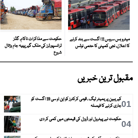
حکومت سے مذاکرات ناکام، گڈز
میٹرو بس سروس 11 اگست سے بند کرنے
ٹرانسپورٹرز کی ملک گیر پہیہ جام ہڑتال
کا اعلان، نجی کمپنی کا حتمی نوٹس
شروع
مقبول ترین خبریں
کیریبین پریمیئر لیگ ، قومی کرکٹرز کو این او سی 19 اگست کو
01
جاری کرنے کا فیصلہ
حکومت نے پیٹرول اور ڈیزل کی قیمتوں میں کمی کر دی
04