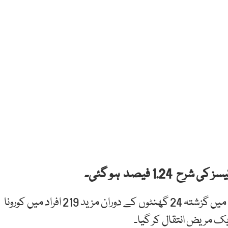
1 فیصد ہو گئی۔
قومی ادارہ برائے صحت (این آئی ایچ) کے مطابق پاکستان میں گزشتہ 24 گھنٹوں کے دوران مزید 219 افراد میں کورونا
ک مریض انتقال کر گیا۔