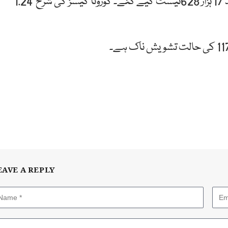
گزشتہ 24 گھنٹوں میں ملک میں کورونا وائرس کے مزید 17 ہزار 628ٹیسٹ کیے گئے۔ کورونا کیسز کی شرح 1.24
EAVE A REPLY