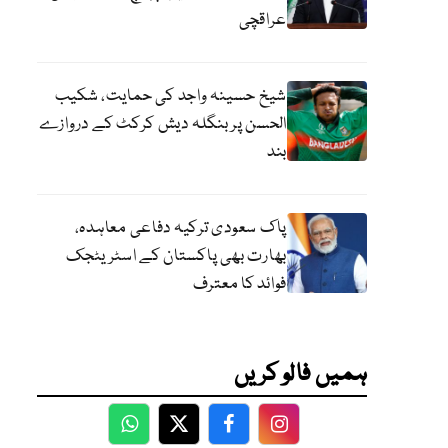
عراقچی
شیخ حسینہ واجد کی حمایت، شکیب
الحسن پر بنگلہ دیش کرکٹ کے دروازے
بند
پاک سعودی ترکیہ دفاعی معاہدہ،
بھارت بھی پاکستان کے اسٹریٹجک
فوائد کا معترف
ہمیں فالو کریں
WhatsApp
Twitter
Facebook
Facebook