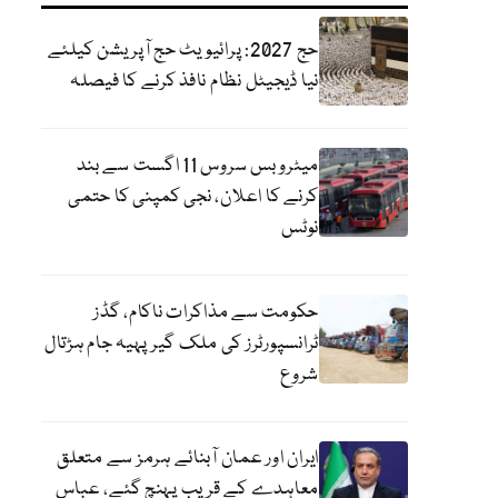
حج 2027: پرائیویٹ حج آپریشن کیلئے
نیا ڈیجیٹل نظام نافذ کرنے کا فیصلہ
میٹرو بس سروس 11 اگست سے بند
کرنے کا اعلان، نجی کمپنی کا حتمی
نوٹس
حکومت سے مذاکرات ناکام، گڈز
ٹرانسپورٹرز کی ملک گیر پہیہ جام ہڑتال
شروع
ایران اور عمان آبنائے ہرمز سے متعلق
معاہدے کے قریب پہنچ گئے، عباس