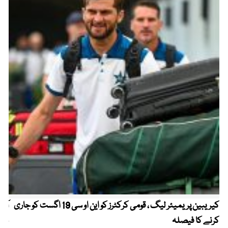
کیریبین پریمیئر لیگ ، قومی کرکٹرز کو این او سی 19 اگست کو جاری
آز
کرنے کا فیصلہ
چھی