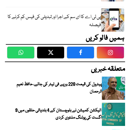
پی ٹی اے کا ای سم کے اجرا اور تبدیلی کی فیس کم کرنے کا
فیصلہ
ہمیں فالو کریں
WhatsApp
Twitter
Facebook
Faceboo
متعلقہ خبریں
پیٹرول کی قیمت 228 روپے فی لیٹر کی جائے، حافظ نعیم
الرحمان
الیکشن کمیشن نے بلوچستان کے 4 بلدیاتی حلقوں میں 9
اگست کی پولنگ ملتوی کردی