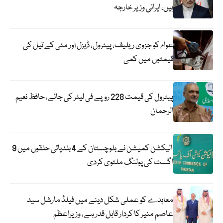
ہیں، ایرانی وزیر خارجہ
عوام کو جزوی ریلیف، پیٹرول، ڈیزل اور مٹی کے تیل کی
قیمتوں میں کمی
پیٹرول کی قیمت 228 روپے فی لیٹر کی جائے، حافظ نعیم
الرحمان
الیکشن کمیشن نے بلوچستان کے 4 بلدیاتی حلقوں میں 9
اگست کی پولنگ ملتوی کردی
معاہدے کو عملی شکل دینے میں فیلڈ مارشل سید
عاصم منیر کا کردار قابل قدر ہے، وزیراعظم