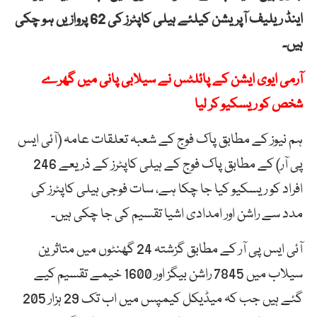
اینڈ ریلیف آپریشن کیلئے ہیلی کاپٹرز کی 62 پروازیں ہو چکی
ہیں۔
آرمی ایوی ایشن کے پائلٹس نے سیلابی پانی میں گھرے
شخص کو ریسکیو کر لیا
ہم نیوز کے مطابق پاک فوج کے شعبہ تعلقات عامہ (آئی ایس
پی آر) کے مطابق پاک فوج کے ہیلی کاپٹرز کے ذریعے 246
افراد کو ریسکیو کیا جا چکا ہے، سات فوجی ہیلی کاپٹرز کی
مدد سے راشن اور امدادی اشیا تقسیم کی جا چکی ہیں۔
آئی ایس پی آر کے مطابق گزشتہ 24 گھنٹوں میں متاثرین
سیلاب میں 7845 راشن بیگز اور 1600 خیمے تقسیم کیے
گئے ہیں جب کہ میڈیکل کیمپس میں اب تک 29 ہزار 205