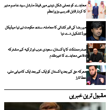
معاہدے کو عملی شکل دینے میں فیلڈ مارشل سید عاصم منیر
کا کردار قابل قدر ہے، وزیراعظم
میر رضا کی قبر کشائی کا معاملہ، سندھ حکومت نے نیا میڈیکل
بورڈ تشکیل دے دیا
صدر مملکت کا پاکستان، سعودی عرب اور ترکیہ کے مشترکہ
دفاعی معاہدے کا خیرمقدم
معرکہ حق کے بعد پاکستان کو ایک کے بعد ایک کامیابی ملی،
عطا تارڑ
مقبول ترین خبریں