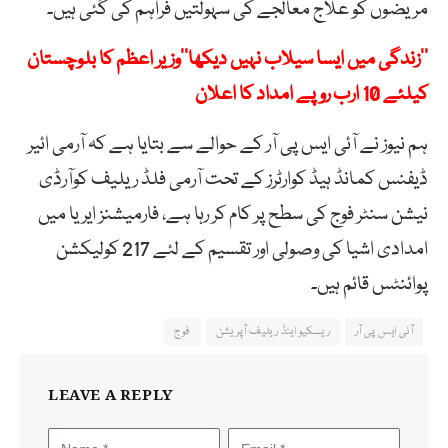
مریضوں کو علاج معالجے کی سہولتیں فراہم کی گئی ہیں۔
’’زندگی میں ایسا سیلاب نہیں دیکھا’’وزیر اعظم کا بلوچستان
کیلئے 10 ارب روپے امداد کا اعلان
ہم نیوز نے آئی ایس پی آر کے حوالے سے بتایا ہے کہ آرمی ائیر
ڈیفنس کمانڈ ہیڈ کوارٹرز کے تحت آرمی فلڈ ریلیف کوآرڈی
نیشن سنٹر فوج کی سطح پر کام کر رہا ہے، فارمیشنز ایریا میں
امدادی اشیا کی وصولی اور تقسیم کے لئے 217 کولیکشن
پوائنٹس قائم ہیں۔
آئی ایس پی آر
ریسکیو اینڈ ریلیف آپریشن
فوج
LEAVE A REPLY