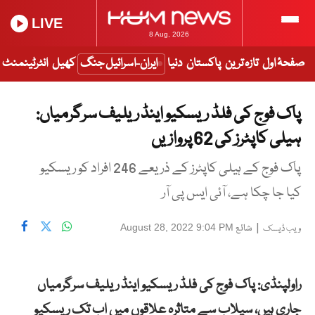
LIVE
8 Aug, 2026
صفحۂ اول
تازہ ترین
پاکستان
دنیا
ایران-اسرائیل جنگ
کھیل
انٹرٹینمنٹ
پاک فوج کی فلڈ ریسکیو اینڈ ریلیف سرگرمیاں:
ہیلی کاپٹرز کی 62 پروازیں
پاک فوج کے ہیلی کاپٹرز کے ذریعے 246 افراد کو ریسکیو
کیا جا چکا ہے، آئی ایس پی آر
|
شائع
August 28, 2022 9:04 PM
ویب ڈیسک
راولپنڈی: پاک فوج کی فلڈ ریسکیو اینڈ ریلیف سرگرمیاں
جاری ہیں، سیلاب سے متاثرہ علاقوں میں اب تک ریسکیو