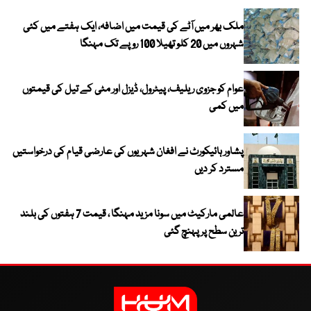
ملک بھر میں آٹے کی قیمت میں اضافہ، ایک ہفتے میں کئی
شہروں میں 20 کلو تھیلا 100 روپے تک مہنگا
عوام کو جزوی ریلیف، پیٹرول، ڈیزل اور مٹی کے تیل کی قیمتوں
میں کمی
پشاور ہائیکورٹ نے افغان شہریوں کی عارضی قیام کی درخواستیں
مسترد کر دیں
عالمی مارکیٹ میں سونا مزید مہنگا ، قیمت 7 ہفتوں کی بلند
ترین سطح پر پہنچ گئی