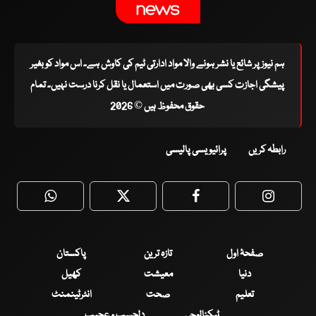
ہم نیوز پر شائع یا نشر ہونے والا مواد ادارتی ٹیم کی کاوش ہے۔ اس مواد کو بغیر
پیشگی اجازت کسی بھی صورت میں استعمال یا نقل کرنا درست نہیں۔ تمام
حقوق محفوظ ہیں © 2026
رابطہ کریں
پرائیویسی پالیسی
WhatsApp
Twitter
Facebook
Faceboo
صفحۂ اول
تازہ ترین
پاکستان
دنیا
معیشت
کھیل
تعلیم
صحت
انٹرٹینمنٹ
ٹیکنالوجی
دلچسپ و عجیب