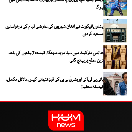
ویمنز ایشیا کپ 2026، پاکستان اور بھارت کا مقابلہ دبئی میں
ہو گا
پشاور ہائیکورٹ نے افغان شہریوں کی عارضی قیام کی درخواستیں
مسترد کر دیں
عالمی مارکیٹ میں سونا مزید مہنگا ، قیمت 7 ہفتوں کی بلند
ترین سطح پر پہنچ گئی
بانی پی ٹی آئی اور بشریٰ بی بی کی قیدِ تنہائی کیس، دلائل مکمل،
فیصلہ محفوظ