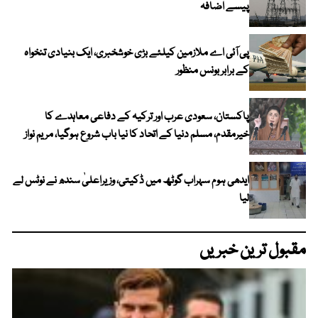
پیسے اضافہ
پی آئی اے ملازمین کیلئے بڑی خوشخبری، ایک بنیادی تنخواہ
کے برابر بونس منظور
پاکستان، سعودی عرب اور ترکیہ کے دفاعی معاہدے کا
خیرمقدم، مسلم دنیا کے اتحاد کا نیا باب شروع ہوگیا، مریم نواز
ایدھی ہوم سہراب گوٹھ میں ڈکیتی، وزیراعلیٰ سندھ نے نوٹس لے
لیا
مقبول ترین خبریں