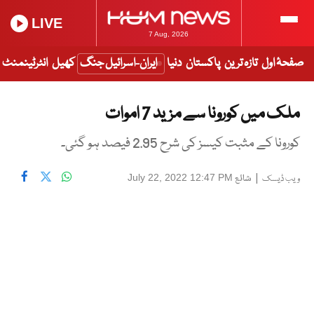
LIVE
7 Aug, 2026
صفحۂ اول
تازہ ترین
پاکستان
دنیا
ایران-اسرائیل جنگ
کھیل
انٹرٹینمنٹ
ملک میں کورونا سے مزید 7 اموات
کورونا کے مثبت کیسز کی شرح 2.95 فیصد ہو گئی۔
|
شائع
July 22, 2022 12:47 PM
ویب ڈیسک