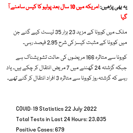
یہ بھی پڑھیں:
امریکہ میں 10 سال بعد پولیو کا کیس سامنے آ
گیا
ملک میں کورونا کے مزید 23 ہزار 35 ٹیسٹ کیے گئے جن
میں کورونا کے مثبت کیسز کی شرح 2.95 فیصد رہی۔
کورونا سے متاثرہ 166 مریضوں کی حالت تشویشناک ہے
جبکہ گزشتہ 24 گھنٹے میں 7 مریض انتقال کر چکے ہیں۔ یاد
رہے کہ گزشتہ روز کورونا سے متاثرہ 3 افراد انتقال کر گئے تھے۔
COVID-19 Statistics 22 July 2022
Total Tests in Last 24 Hours: 23,035
Positive Cases: 679