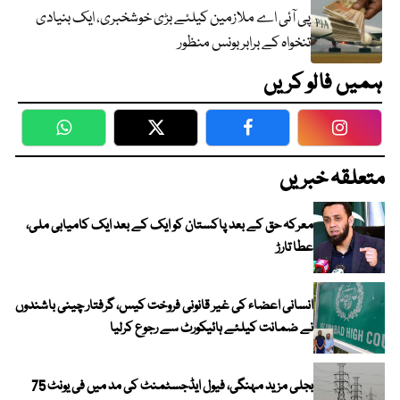
پی آئی اے ملازمین کیلئے بڑی خوشخبری، ایک بنیادی
تنخواہ کے برابر بونس منظور
ہمیں فالو کریں
WhatsApp
Twitter
Facebook
Faceboo
متعلقہ خبریں
معرکہ حق کے بعد پاکستان کو ایک کے بعد ایک کامیابی ملی،
عطا تارڑ
انسانی اعضاء کی غیر قانونی فروخت کیس، گرفتار چینی باشندوں
نے ضمانت کیلئے ہائیکورٹ سے رجوع کرلیا
بجلی مزید مہنگی، فیول ایڈجسٹمنٹ کی مد میں فی یونٹ 75