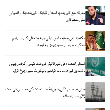
معرکہ حق کے بعد پاکستان کو ایک کے بعد ایک کامیابی
ملی، عطا تارڑ
مکہ دفاعی معاہدہ امن، ترقی اور خوشحالی کے لیے اہم
سنگِ میل ہے،سعودی وزیر خارجہ
انسانی اعضاء کی غیر قانونی فروخت کیس، گرفتار چینی
باشندوں نے ضمانت کیلئے ہائیکورٹ سے رجوع کرلیا
بجلی مزید مہنگی، فیول ایڈجسٹمنٹ کی مد میں فی یونٹ
75 پیسے اضافہ