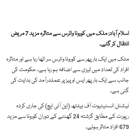
اسلام آباد: ملک میں کورونا وائرس سے متاثرہ مزید 7 مریض
انتقال کر گئے۔
ملک میں ایک بار پھر سے کورونا وائرس سر اٹھا رہا ہے اور متاثرہ
افراد کی تعداد میں تیزی سے اضافہ ہو رہا ہے۔ حکومت کی
جانب سے ایک بار پھر ایس او پیز پر عملدرآمد کی ہدایت کی
گئی ہے۔
نیشنل انسٹیٹیوٹ آف ہیلتھ (این آئی ایچ) کی جاری کردہ
رپورٹ کے مطابق گزشتہ 24 گھنٹے کے دوران کورونا سے مزید
679 افراد متاثر ہوئے۔