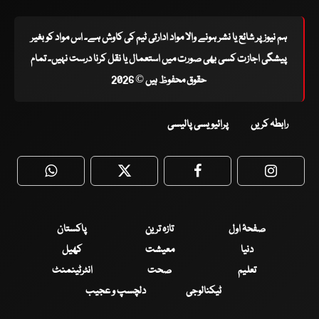
ہم نیوز پر شائع یا نشر ہونے والا مواد ادارتی ٹیم کی کاوش ہے۔ اس مواد کو بغیر
پیشگی اجازت کسی بھی صورت میں استعمال یا نقل کرنا درست نہیں۔ تمام
حقوق محفوظ ہیں © 2026
رابطہ کریں
پرائیویسی پالیسی
WhatsApp
Twitter
Facebook
Faceboo
صفحۂ اول
تازہ ترین
پاکستان
دنیا
معیشت
کھیل
تعلیم
صحت
انٹرٹینمنٹ
ٹیکنالوجی
دلچسپ و عجیب