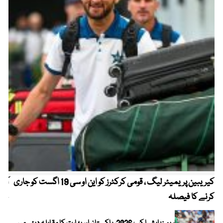
کیریبین پریمیئر لیگ ، قومی کرکٹرز کو این او سی 19 اگست کو جاری
آز
کرنے کا فیصلہ
چھی