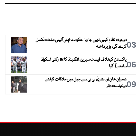
موجودہ نظام کہیں نہیں جا رہا، حکومت اپنی آئینی مدت مکمل
0
کرے گی، وزیر داخلہ
پاکستان کیخلاف ٹیسٹ سیریز ، انگلینڈ کا 16 رکنی اسکواڈ
0
سامنے آ گیا
عمران خان اور بشریٰ بی بی سے جیل میں ملاقات کیلئے
0
درخواست دائر