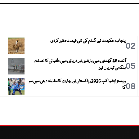
پنجاب حکومت نے گندم کی نئی قیمت مقرر کردی
3
02
آئندہ 48 گھنٹوں میں بارشوں اور دریاؤں میں طغیانی کا خدشہ،
6
05
ہنگامی تیاریاں تیز
ویمنز ایشیا کپ 2026، پاکستان اور بھارت کا مقابلہ دبئی میں ہو
9
08
گا