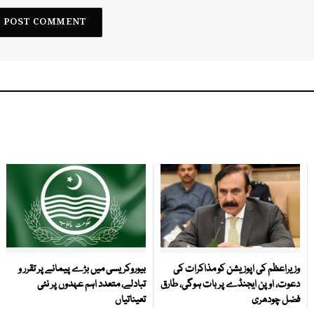
وزیراعظم کی اپوزیشن کو مذاکرات کی
بیوروکریسی میں بڑے پیمانے پر تقرر و
دعوت، اوپن ایجنڈے پر بات ہوگی، طارق
تبادلے، متعدد اہم عہدوں پر نئی
فضل چودھری
تعیناتیاں