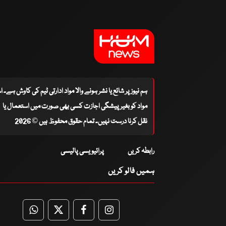
ہم نیوز پر شائع یا نشر ہونے والا مواد ادارتی ٹیم کی کاوش ہے۔ 
مواد کو بغیر پیشگی اجازت کسی بھی صورت میں استعمال یا
نقل کرنا درست نہیں۔ تمام حقوق محفوظ ہیں © 2026
رابطہ کریں
پرائیویسی پالیسی
ہمیں فالو کریں
WhatsApp
Twitter
Facebook
Facebook