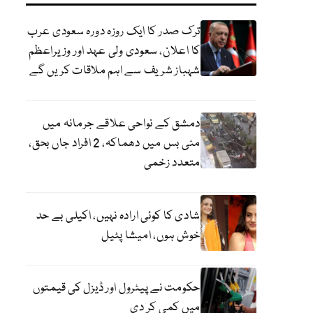
ترک صدر کا ایک روزہ دورہ سعودی عرب
کا اعلان، سعودی ولی عہد اور وزیراعظم
شہباز شریف سے اہم ملاقات کریں گے
دمشق کے نواحی علاقے جرمانہ میں
منی بس میں دھماکہ، 2 افراد جاں بحق،
متعدد زخمی
شادی کا کوئی ارادہ نہیں، اکیلی بے حد
خوش ہوں، امیشا پٹیل
حکومت نے پیٹرول اور ڈیزل کی قیمتوں
میں کمی کر دی