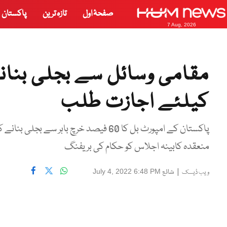
صفحۂ اول
تازہ ترین
پاکستان
7 Aug, 2026
مقامی وسائل سے بجلی بنان
کیلئے اجازت طلب
پاکستان کے امپورٹ بل کا 60 فیصد خرچ با
منعقدہ کابینہ اجلاس کو حکام کی بریفنگ
|
شائع
July 4, 2022 6:48 PM
ویب ڈیسک