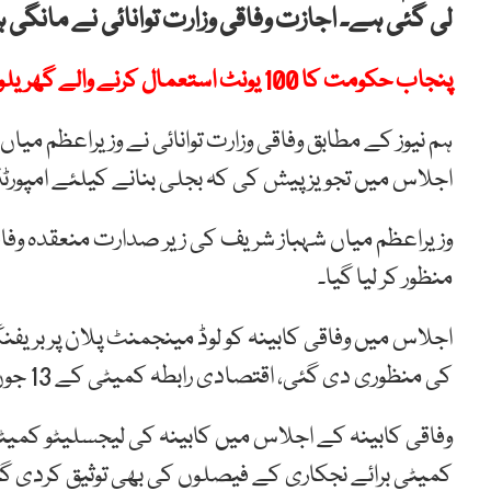
لی گئی ہے۔ اجازت وفاقی وزارت توانائی نے مانگی 
پنجاب حکومت کا 100 یونٹ استعمال کرنے والے گھریلوں صارفین کو مفت بجلی دینے کا اعلان
ہم نیوز کے مطابق وفاقی وزارت توانائی نے وزیراعظم می
اجلاس میں تجویز پیش کی کہ بجلی بنانے کیلئے امپورٹڈ
وزیراعظم میاں شہباز شریف کی زیر صدارت منعقدہ وفاق
منظور کر لیا گیا۔
اجلاس میں وفاقی کابینہ کو لوڈ مینجمنٹ پلان پر بری
کی منظوری دی گئی، اقتصادی رابطہ کمیٹی کے 13 جون کے فیصلوں کی توثیق کی گئی۔
کمیٹی برائے نجکاری کے فیصلوں کی بھی توثیق کردی گ