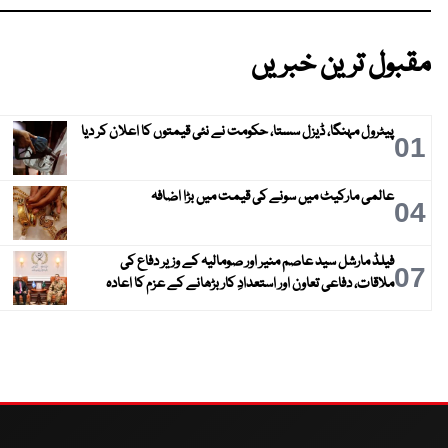
مقبول ترین خبریں
پیٹرول مہنگا، ڈیزل سستا، حکومت نے نئی قیمتوں کا اعلان کر دیا
01
عالمی مارکیٹ میں سونے کی قیمت میں بڑا اضافہ
04
فیلڈ مارشل سید عاصم منیر اور صومالیہ کے وزیر دفاع کی
07
ملاقات، دفاعی تعاون اور استعدادِ کار بڑھانے کے عزم کا اعادہ