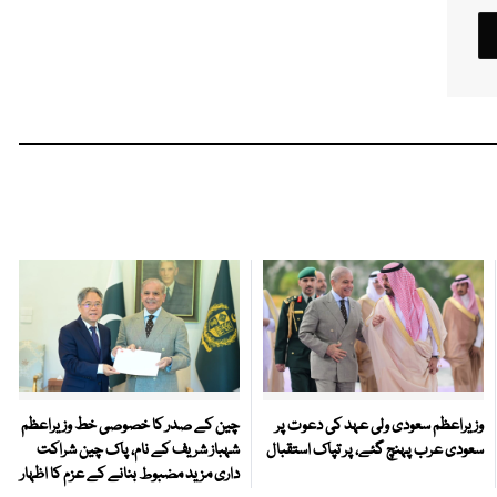
وزیراعظم سعودی ولی عہد کی دعوت پر
چین کے صدر کا خصوصی خط وزیراعظم
سعودی عرب پہنچ گئے، پر تپاک استقبال
شہباز شریف کے نام، پاک چین شراکت
داری مزید مضبوط بنانے کے عزم کا اظہار