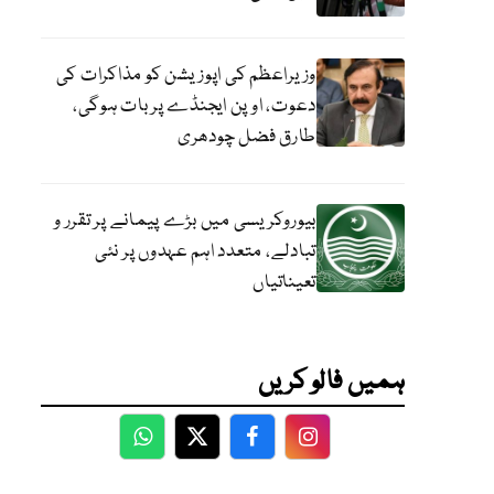
وزیراعظم کی اپوزیشن کو مذاکرات کی
دعوت، اوپن ایجنڈے پر بات ہوگی،
طارق فضل چودھری
بیوروکریسی میں بڑے پیمانے پر تقرر و
تبادلے، متعدد اہم عہدوں پر نئی
تعیناتیاں
ہمیں فالو کریں
WhatsApp
Twitter
Facebook
Facebook