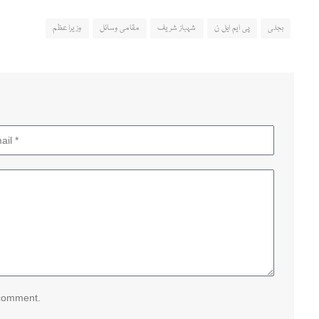
بجلی
پی ایم ایل ن
شہباز شریف
مقامی وسائل
وزیراعظم
 comment.