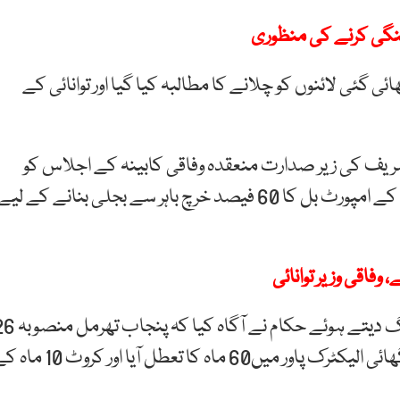
 گئی لائنوں کو چلانے کا مطالبہ کیا گیا اور توانائی کے
یف کی زیر صدارت منعقدہ وفاقی کابینہ کے اجلاس کو
دوران بریفنگ حکام کی جانب سے بتایا گیا کہ پاکستان کے امپورٹ بل کا 60 فیصد خرچ باہر سے بجلی بنانے کے لی
وفاقی وزیر توانائی
شرکائے اجلاس کو زیر تکمیل تاخیری منصوبوں پر بریفنگ دیتے ہوئے حکام نے آ
ماہ کی تاخیر کا شکار رہا، تھر انرجی 17، تھل نووا بیس شنگھائی الیکٹرک پاور میں60 ماہ کا تعطل آیا اور