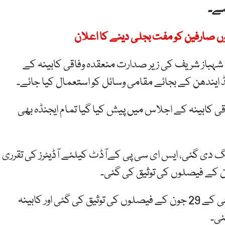
ہے۔
اں شہباز شریف کی زیر صدارت منعقدہ وفاقی کابینہ کے
 ایندھن کے بجائے مقامی وسائل کو استعمال کیا جائے۔
ی کابینہ کے اجلاس میں پیش کیا گیا تمام ایجنڈہ بھی
فنگ دی گئی، ایس ای سی پی کےآڈٹ کیلئے آڈیٹرز کی تقرری
وفاقی کابینہ کے اجلاس میں کابینہ کی لیجسلیٹو کمیٹی کے 29 جون کے فیصلوں کی توثیق کی گئی اور کابینہ
ئی۔