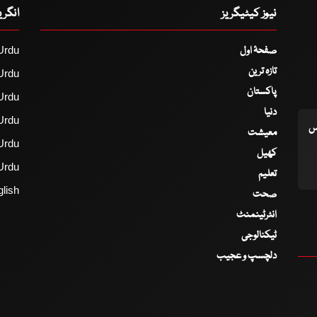
نیوز کیٹیگریز
انگر
صفحۂ اول
Urdu
تازہ ترین
Urdu
پاکستان
Urdu
دنیا
Urdu
اس
معیشت
Urdu
کھیل
Urdu
تعلیم
lish
صحت
انٹرٹینمنٹ
ٹیکنالوجی
دلچسپ و عجیب