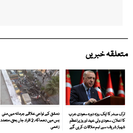
متعلقہ خبریں
دمشق کے نواحی علاقے جرمانہ میں منی
ترک صدر کا ایک روزہ دورہ سعودی عرب
بس میں دھماکہ، 2 افراد جاں بحق، متعدد
کا اعلان، سعودی ولی عہد اور وزیراعظم
زخمی
شہباز شریف سے اہم ملاقات کریں گے