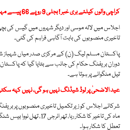
کراچی والوں کیلئے بری خبر ! بجلی 9 روپے 66 پیسے مہنگی کرنے کی منظوری
اجلاس میں لالہ موسی اور دیگر شہروں میں گیس کی بچھائی
تاخیری منصوبوں کی بابت آگاہی فراہم کی گئی۔
پاکستان مسلم لیگ (ن) کے مرکزی صدر میاں شہباز شر
تیل منگوانے پر ہوتا ہے۔
عید الاضحیٰ پر لوڈ شیڈنگ نہیں ہو گی، نہیں کہہ سکتے، 
تعطل کا شکار ہوا۔