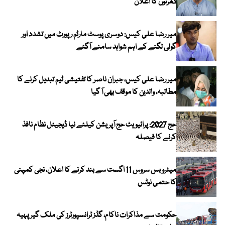
دھرنوں کا اعلان
میر رضا علی کیس: دوسری پوسٹ مارٹم رپورٹ میں تشدد اور
گولی لگنے کے اہم شواہد سامنے آگئے
میر رضا علی کیس، جبران ناصر کا تفتیشی ٹیم تبدیل کرنے کا
مطالبہ، والدین کا موقف بھی آ گیا
حج 2027: پرائیویٹ حج آپریشن کیلئے نیا ڈیجیٹل نظام نافذ
کرنے کا فیصلہ
میٹرو بس سروس 11 اگست سے بند کرنے کا اعلان، نجی کمپنی
کا حتمی نوٹس
حکومت سے مذاکرات ناکام، گڈز ٹرانسپورٹرز کی ملک گیر پہیہ