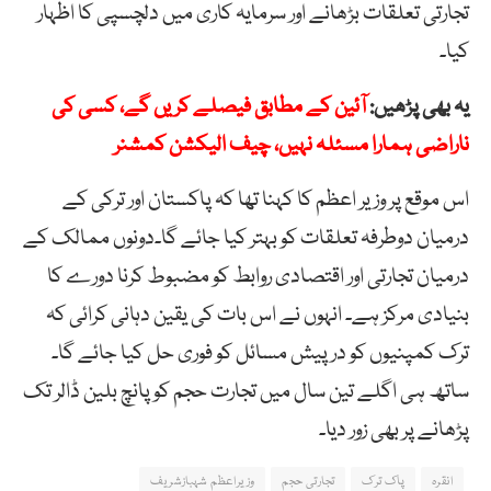
تجارتی تعلقات بڑھانے اور سرمایہ کاری میں دلچسپی کا اظہار
کیا۔
یہ بھی پڑھیں:
آئین کے مطابق فیصلے کریں گے، کسی کی
ناراضی ہمارا مسئلہ نہیں، چیف الیکشن کمشنر
اس موقع پر وزیر اعظم کا کہنا تھا کہ پاکستان اور ترکی کے
درمیان دوطرفہ تعلقات کو بہتر کیا جائے گا۔دونوں ممالک کے
درمیان تجارتی اور اقتصادی روابط کو مضبوط کرنا دورے کا
بنیادی مرکز ہے۔ انہوں نے اس بات کی یقین دہانی کرائی کہ
ترک کمپنیوں کو درپیش مسائل کو فوری حل کیا جائے گا۔
ساتھ ہی اگلے تین سال میں تجارت حجم کو پانچ بلین ڈالر تک
پڑھانے پر بھی زور دیا۔
انقرہ
پاک ترک
تجارتی حجم
وزیراعظم شہبازشریف