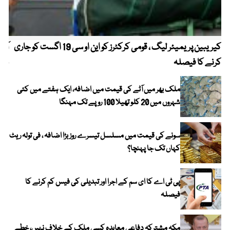
کیریبین پریمیئر لیگ ، قومی کرکٹرز کو این او سی 19 اگست کو جاری
آز
کرنے کا فیصلہ
چھی
ملک بھر میں آٹے کی قیمت میں اضافہ، ایک ہفتے میں کئی
شہروں میں 20 کلو تھیلا 100 روپے تک مہنگا
سونے کی قیمت میں مسلسل تیسرے روز بڑا اضافہ ، فی تولہ ریٹ
کہاں تک جا پہنچا؟
پی ٹی اے کا ای سم کے اجرا اور تبدیلی کی فیس کم کرنے کا
فیصلہ
مکہ مشترکہ دفاعی معاہدہ کسی ملک کے خلاف نہیں، خطے