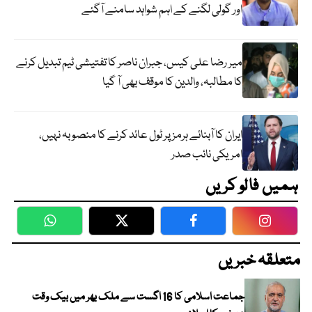
اور گولی لگنے کے اہم شواہد سامنے آگئے
میر رضا علی کیس، جبران ناصر کا تفتیشی ٹیم تبدیل کرنے
کا مطالبہ، والدین کا موقف بھی آ گیا
ایران کا آبنائے ہرمز پر ٹول عائد کرنے کا منصوبہ نہیں،
امریکی نائب صدر
ہمیں فالو کریں
WhatsApp
Twitter
Facebook
Faceboo
متعلقہ خبریں
جماعت اسلامی کا 16 اگست سے ملک بھر میں بیک وقت