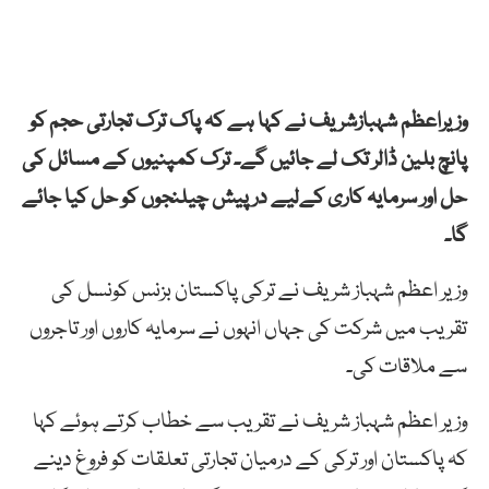
وزیراعظم شہبازشریف نے کہا ہے کہ پاک ترک تجارتی حجم کو
پانچ بلین ڈالر تک لے جائیں گے۔ ترک کمپنیوں کے مسائل کی
حل اور سرمایہ کاری کےلیے درپیش چیلنجوں کو حل کیا جائے
گا۔
وزیر اعظم شہباز شریف نے ترکی پاکستان بزنس کونسل کی
تقریب میں شرکت کی جہاں انہوں نے سرمایہ کاروں اور تاجروں
سے ملاقات کی۔
وزیر اعظم شہباز شریف نے تقریب سے خطاب کرتے ہوئے کہا
کہ پاکستان اور ترکی کے درمیان تجارتی تعلقات کو فروغ دینے