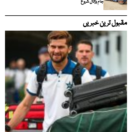
جام ہڑتال شروع
مقبول ترین خبریں