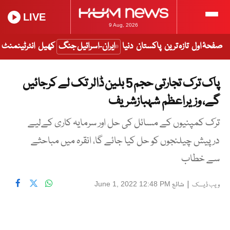
LIVE
9 Aug, 2026
صفحۂ اول
تازہ ترین
پاکستان
دنیا
ایران-اسرائیل جنگ
کھیل
انٹرٹینمنٹ
پاک ترک تجارتی حجم 5 بلین ڈالر تک لے کرجائیں
گے، وزیراعظم شہبازشریف
ترک کمپنیوں کے مسائل کی حل اور سرمایہ کاری کےلیے
درپیش چیلنجوں کو حل کیا جائے گا، انقرہ میں مباحثے
سے خطاب
|
شائع
June 1, 2022 12:48 PM
ویب ڈیسک