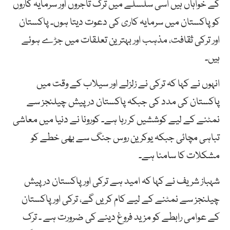
کے خواہاں ہیں اسی سلسلے میں ترک تاجروں اور سرمایہ کاروں
کو پاکستان میں سرمایہ کاری کی دعوت دیتا ہوں۔ پاکستان
اور ترکی ثقافت، مذہب اور بہترین تعلقات میں جڑے ہوئے
ہیں۔
انہوں نے کہا کہ ترکی نے زلزلے اور سیلاب کے وقت میں
پاکستان کی مدد کی جبکہ پاکستان درپیش چیلنجز سے
نمٹنے کے لیے کوششیں کر رہا ہے۔ کورونا نے دنیا میں معاشی
تباہی مچائی جبکہ یوکرین روس جنگ سے بھی خطے کو
مشکلات کا سامنا ہے۔
شہباز شریف نے کہا کہ امید ہے ترکی اور پاکستان درپیش
چیلنجز سے نمٹنے کے لیے کام کریں گے، ترکی اور پاکستان
کے عوامی رابطے کو مزید فروغ دینے کی ضرورت ہے ۔ ترک