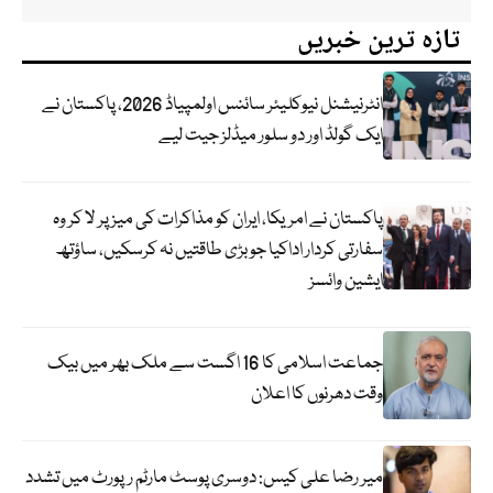
تازہ ترین خبریں
انٹرنیشنل نیوکلیئر سائنس اولمپیاڈ 2026، پاکستان نے
ایک گولڈ اور دو سلور میڈلز جیت لیے
پاکستان نے امریکا، ایران کو مذاکرات کی میز پر لا کر وہ
سفارتی کردار اداکیا جو بڑی طاقتیں نہ کرسکیں، ساؤتھ
ایشین وائسز
جماعت اسلامی کا 16 اگست سے ملک بھر میں بیک
وقت دھرنوں کا اعلان
میر رضا علی کیس: دوسری پوسٹ مارٹم رپورٹ میں تشدد