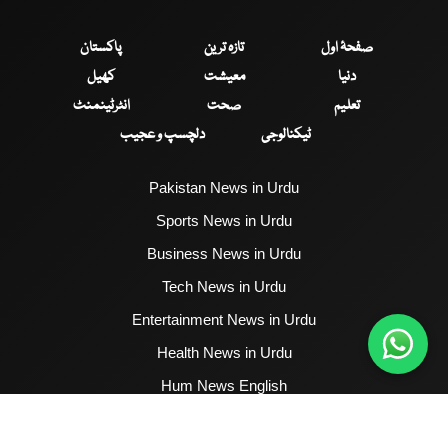
صفحۂ اول
تازہ ترین
پاکستان
دنیا
معیشت
کھیل
تعلیم
صحت
انٹرٹینمنٹ
ٹیکنالوجی
دلچسپ و عجیب
Pakistan News in Urdu
Sports News in Urdu
Business News in Urdu
Tech News in Urdu
Entertainment News in Urdu
Health News in Urdu
Hum News English