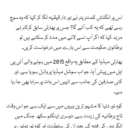
اس پر انگلش کمنٹریٹر نے زور دار قہقہہ لگا کر کہا کہ وہ سوچ
رہے تھے کہ یہ کب آئے گا؟ جس پر بھارتی سابق کرکٹر نے
مزید کہا کہ اگر آپ اسے لانے میں مدد کر سکتے ہیں تو
برطانوی حکومت سے اس بارے میں درخواست کریں۔
بھارتی میڈیا کے مطابق یہ واقع 2015 میں ہونے والے آئی پی
ایل میں پیش آیا، جو اب سوشل میڈیا پر وائرل ہورہا ہے، اور
کئی صارفین کی جانب سے انہیں اس بات پر سراہا بھی جا رہا
ہے۔
کوہِ نور دنیا کا مشہور ترین ہیروں میں سے ایک ہے جو اس وقت
تاج برطانیہ کی زینت ہے، دوسری اینگلو سکھ جنگ میں
انگریزوں کی فتح کے بعد ان کی سلطنت اور کوہ نور دونوں پر