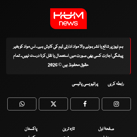
ہم نیوز پر شائع یا نشر ہونے والا مواد ادارتی ٹیم کی کاوش ہے۔ اس مواد کو بغیر
پیشگی اجازت کسی بھی صورت میں استعمال یا نقل کرنا درست نہیں۔ تمام
حقوق محفوظ ہیں © 2026
رابطہ کریں
پرائیویسی پالیسی
WhatsApp
Twitter
Facebook
Faceboo
صفحۂ اول
تازہ ترین
پاکستان