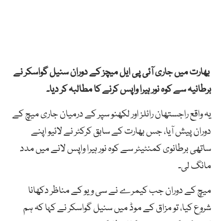
بھارت میں جاری آئی پی ایل میچز کے دوران سنیل گواسکر نے
برطانیہ سے کوہ نور ہیرا واپس کرنے کا مطالبہ کر دیا۔
یہ واقع راجستھان رائلز اور لکھنو سپر کے درمیان جاری میچ کے
دوران پیش آیا، جس بھارت کے سابق کرکٹر نے لائیو اپنے
ساتھی برطانوی کمنٹیٹر سے کوہ نور ہیرا واپس لانے میں مدد
مانگ لی۔
میچ کے دوران جب کیمرے نے سی ویو کے مناظر دکھانا
شروع کیا، تو مزاق کے موڈ میں سنیل گواسکر نے کہا کہ ہم