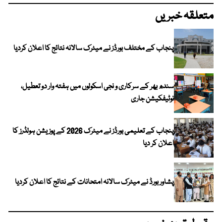
متعلقہ خبریں
پنجاب کے مختلف بورڈز نے میٹرک سالانہ نتائج کا اعلان کردیا
سندھ بھر کے سرکاری و نجی اسکولوں میں ہفتہ وار دو تعطیل،
نوٹیفکیشن جاری
پنجاب کے تعلیمی بورڈز نے میٹرک 2026 کے پوزیشن ہولڈرز کا
اعلان کر دیا
پشاور بورڈ نے میٹرک سالانہ امتحانات کے نتائج کا اعلان کردیا