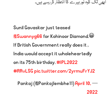
ابھی تک کوہ نور ہیرے کا انتظار کر رہے ہیں۔
Sunil Gavaskar just teased
@Swannyg66
for Kohinoor Diamond.😀
If British Government really does it ,
India would accept it wholeheartedly
on its 75th birthday.
#IPL2022
#RRvLSG
pic.twitter.com/2yrmuFrYJ2
April 10,
— Pankaj (@Pankajlembhe11)
2022