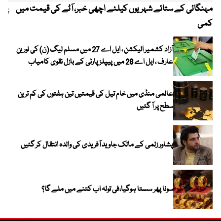
مہنگائی کے ستائے شہریوں کیلئے اچھی خبر، آٹے کی قیمت میں
پیٹ
کمی
آزاد کشمیر الیکشن ، ایل اے 27 میں مسلم لیگ (ن) کی نورین
عارف ، ایل اے 28 میں پیپلز پارٹی کے بازل نقوی کامیاب
عالمی منڈی میں خام تیل کی قیمتیں تین ہفتوں کی کم ترین
سطح پر آ گئیں
پشاور زلمی کے مالک جاوید آفریدی کی والدہ انتقال کر گئیں
سونا پھر سستا ہوگیا،فی تولہ اب کتنے میں ملے گا؟