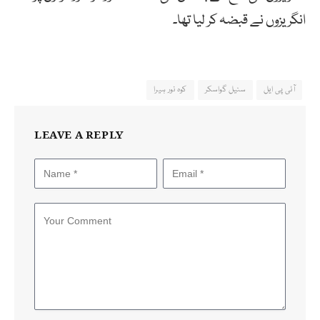
انگریزوں نے قبضہ کر لیا تھا۔
آئی پی ایل
سنیل گواسکر
کوہ نور ہیرا
LEAVE A REPLY