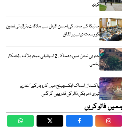
کردیا
جائیکا کے صدر کی احسن اقبال سے ملاقات، ترقیاتی تعاون
کو وسعت دینے پر اتفاق
جنوبی لبنان میں دھماکا ، 2 اسرائیلی میجر ہلاک ، 4 اہلکار
زخمی
پاکستان اسٹاک ایکسچینج میں کاروبار کے آغاز پر
تیزی،امریکی ڈالر کی قدر بھی گر گئی
ہمیں فالو کریں
WhatsApp
Twitter
Facebook
Faceboo