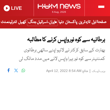
LIVE
6 Aug, 2026
صفحۂ اول
تازہ ترین
پاکستان
دنیا
ایران-اسرائیل جنگ
کھیل
انٹرٹینمنٹ
برطانیہ سے کوہ نور واپس کرنے کا مطالبہ
بھارت کے سابق کرکٹر نے لائیو اپنے ساتھی برطانوی
کمنٹیٹر سے کوہ نور ہیرا واپس لانے میں مدد مانگ لی
|
شائع
April 12, 2022 8:54 AM
ویب ڈیسک