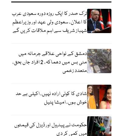
ترک صدر کا ایک روزہ دورہ سعودی عرب
کا اعلان، سعودی ولی عہد اور وزیراعظم
شہباز شریف سے اہم ملاقات کریں گے
دمشق کے نواحی علاقے جرمانہ میں
منی بس میں دھماکہ، 2 افراد جاں بحق،
متعدد زخمی
شادی کا کوئی ارادہ نہیں، اکیلی بے حد
خوش ہوں، امیشا پٹیل
حکومت نے پیٹرول اور ڈیزل کی قیمتوں
میں کمی کر دی