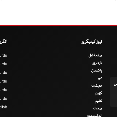
نیوز کیٹیگریز
انگر
صفحۂ اول
Urdu
تازہ ترین
Urdu
پاکستان
Urdu
دنیا
Urdu
اس
معیشت
Urdu
کھیل
Urdu
تعلیم
lish
صحت
انٹرٹینمنٹ