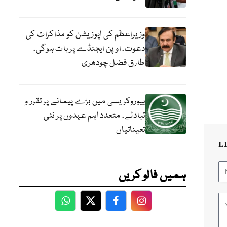
وزیراعظم کی اپوزیشن کو مذاکرات کی
دعوت، اوپن ایجنڈے پر بات ہوگی،
طارق فضل چودھری
بیوروکریسی میں بڑے پیمانے پر تقرر و
تبادلے، متعدد اہم عہدوں پر نئی
تعیناتیاں
L
ہمیں فالو کریں
WhatsApp
Twitter
Facebook
Facebook