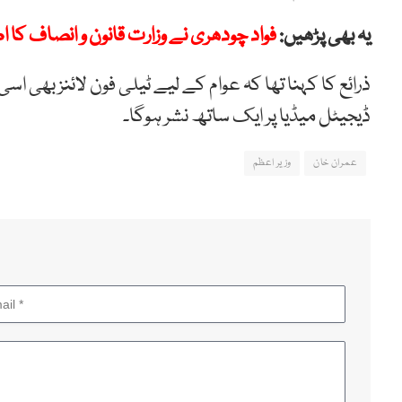
یہ بھی پڑھیں:
فواد چودھری نے وزارت قانون و انصاف کا ا
ذرائع کا کہنا تھا کہ عوام کے لیے ٹیلی فون لائنز بھی اس
ڈیجیٹل میڈیا پر ایک ساتھ نشر ہوگا۔
عمران خان
وزیر اعظم