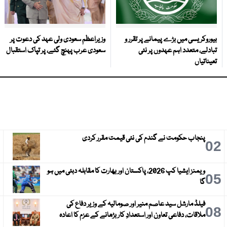
بیوروکریسی میں بڑے پیمانے پر تقرر و
وزیراعظم سعودی ولی عہد کی دعوت پر
تبادلے، متعدد اہم عہدوں پر نئی
سعودی عرب پہنچ گئے، پر تپاک استقبال
تعیناتیاں
پنجاب حکومت نے گندم کی نئی قیمت مقرر کردی
3
02
ویمنز ایشیا کپ 2026، پاکستان اور بھارت کا مقابلہ دبئی میں ہو
6
05
گا
فیلڈ مارشل سید عاصم منیر اور صومالیہ کے وزیر دفاع کی
9
08
ملاقات، دفاعی تعاون اور استعدادِ کار بڑھانے کے عزم کا اعادہ