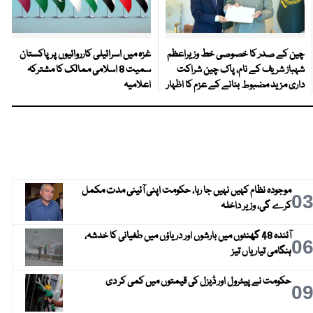
چین کے صدر کا خصوصی خط وزیراعظم
غزہ میں اسرائیلی کارروائیوں پر پاکستان
شہباز شریف کے نام، پاک چین شراکت
سمیت 8 اسلامی ممالک کا مشترکہ
داری مزید مضبوط بنانے کے عزم کا اظہار
اعلامیہ
موجودہ نظام کہیں نہیں جا رہا، حکومت اپنی آئینی مدت مکمل
0
کرے گی، وزیر داخلہ
آئندہ 48 گھنٹوں میں بارشوں اور دریاؤں میں طغیانی کا خدشہ،
0
ہنگامی تیاریاں تیز
حکومت نے پیٹرول اور ڈیزل کی قیمتوں میں کمی کر دی
0