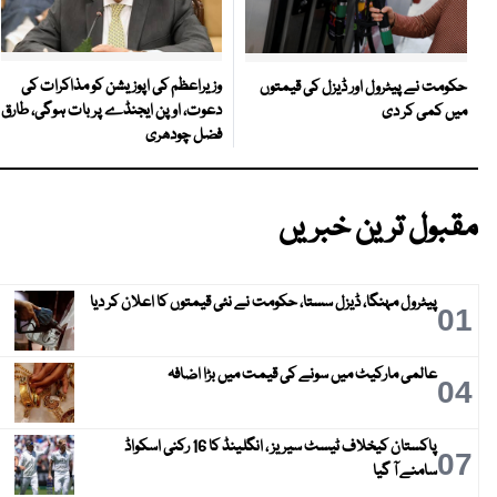
وزیراعظم کی اپوزیشن کو مذاکرات کی
حکومت نے پیٹرول اور ڈیزل کی قیمتوں
دعوت، اوپن ایجنڈے پر بات ہوگی، طارق
میں کمی کر دی
فضل چودھری
مقبول ترین خبریں
پیٹرول مہنگا، ڈیزل سستا، حکومت نے نئی قیمتوں کا اعلان کر دیا
01
عالمی مارکیٹ میں سونے کی قیمت میں بڑا اضافہ
04
پاکستان کیخلاف ٹیسٹ سیریز ، انگلینڈ کا 16 رکنی اسکواڈ
07
سامنے آ گیا