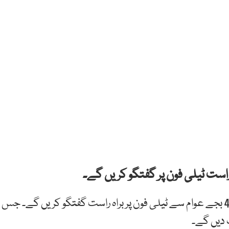
 راست ٹیلی فون پر گفتگو کریں گے۔
ہم نیوز کے مطابق وزیر اعظم عمران خان نے آج سہہ پہر 4 بجے عوام سے ٹیلی فون پر براہ راست گفتگو کریں گے۔ جس
 دیں گے۔