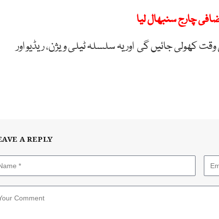
ضافی چارج سنبھال لیا
ی وقت کھولی جائیں گی اور یہ سلسلہ ٹیلی ویژن، ریڈیو اور
EAVE A REPLY