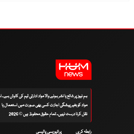
ہم نیوز پر شائع یا نشر ہونے والا مواد ادارتی ٹیم کی کاوش ہے۔ 
مواد کو بغیر پیشگی اجازت کسی بھی صورت میں استعمال یا
نقل کرنا درست نہیں۔ تمام حقوق محفوظ ہیں © 2026
رابطہ کریں
پرائیویسی پالیسی