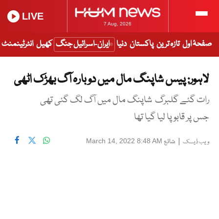
LIVE
7 Aug, 2026
صفحۂ اول
تازہ ترین
پاکستان
دنیا
ایران-اسرائیل جنگ
کھیل
انٹرٹینمنٹ
لاہور: پیس شاپنگ مال میں دوبارہ آگ بھڑک اٹھی
رات گئے گلبرگ شاپنگ مال میں آگ لگ گئی تھی
جس پر قابو پا لیا گیا تھا
|
شائع
March 14, 2022 8:48 AM
ویب ڈیسک