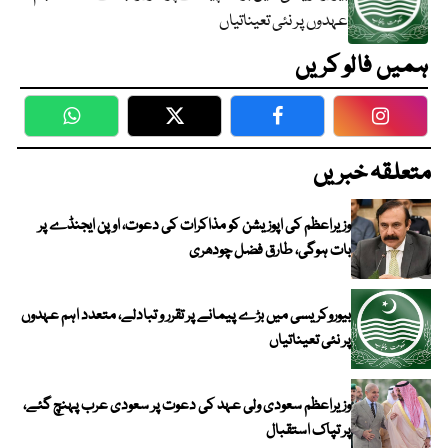
عہدوں پر نئی تعیناتیاں
ہمیں فالو کریں
WhatsApp
Twitter
Facebook
Faceboo
متعلقہ خبریں
وزیراعظم کی اپوزیشن کو مذاکرات کی دعوت، اوپن ایجنڈے پر
بات ہوگی، طارق فضل چودھری
بیوروکریسی میں بڑے پیمانے پر تقرر و تبادلے، متعدد اہم عہدوں
پر نئی تعیناتیاں
وزیراعظم سعودی ولی عہد کی دعوت پر سعودی عرب پہنچ گئے،
پر تپاک استقبال