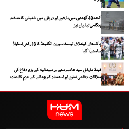
آئندہ 48 گھنٹوں میں بارشوں اور دریاؤں میں طغیانی کا خدشہ،
ہنگامی تیاریاں تیز
پاکستان کیخلاف ٹیسٹ سیریز ، انگلینڈ کا 16 رکنی اسکواڈ
سامنے آ گیا
فیلڈ مارشل سید عاصم منیر اور صومالیہ کے وزیر دفاع کی
ملاقات، دفاعی تعاون اور استعدادِ کار بڑھانے کے عزم کا اعادہ