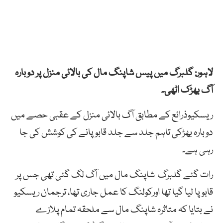
لاہور: گلبرگ میں پیس شاپنگ مال کی بالائی منزل پر دوبارہ
آگ بھڑک اٹھی۔
ریسکیوذرائع کے مطابق آگ بالائی منزل کے عقبی حصے میں
دوبارہ بھڑکی تاہم جلد سے جلد قابو پانے کی کوشش کی جا
رہی ہے۔
رات گئے گلبرگ شاپنگ مال میں آگ لگ گئی تھی جس پر
قابو پا لیا گیا تھا اورکولنگ کا عمل جاری تھا، ترجمان ریسکیو
نے بتایا کہ متاثرہ شاپنگ مال سے ملحقہ تمام پلازے