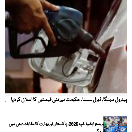
پیٹرول مہنگا، ڈیزل سستا، حکومت نے نئی قیمتوں کا اعلان کر دیا
پنج
ویمنز ایشیا کپ 2026، پاکستان اور بھارت کا مقابلہ دبئی میں
ہو گا