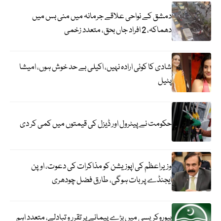
دمشق کے نواحی علاقے جرمانہ میں منی بس میں
دھماکہ، 2 افراد جاں بحق، متعدد زخمی
شادی کا کوئی ارادہ نہیں، اکیلی بے حد خوش ہوں، امیشا
پٹیل
حکومت نے پیٹرول اور ڈیزل کی قیمتوں میں کمی کر دی
وزیراعظم کی اپوزیشن کو مذاکرات کی دعوت، اوپن
ایجنڈے پر بات ہوگی، طارق فضل چودھری
بیوروکریسی میں بڑے پیمانے پر تقرر و تبادلے، متعدد اہم