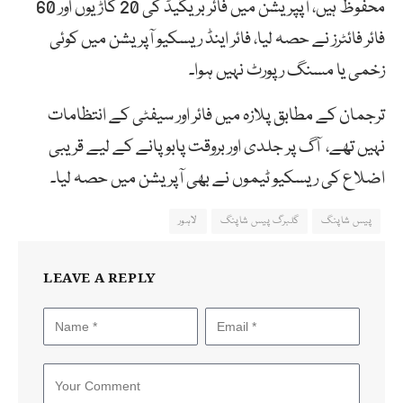
محفوظ ہیں، آپپریشن میں فائر بریگیڈ کی 20 گاڑیوں اور 60
فائر فائٹرز نے حصہ لیا، فائر اینڈ ریسکیو آپریشن میں کوئی
زخمی یا مسنگ رپورٹ نہیں ہوا۔
ترجمان کے مطابق پلازہ میں فائر اور سیفٹی کے انتظامات
نہیں تھے، آگ پر جلدی اور بروقت پابو پانے کے لیے قریبی
اضلاع کی ریسکیو ٹیموں نے بھی آپریشن میں حصہ لیا۔
پیس شاپنگ
گلبرگ پیس شاپنگ
لاہور
LEAVE A REPLY