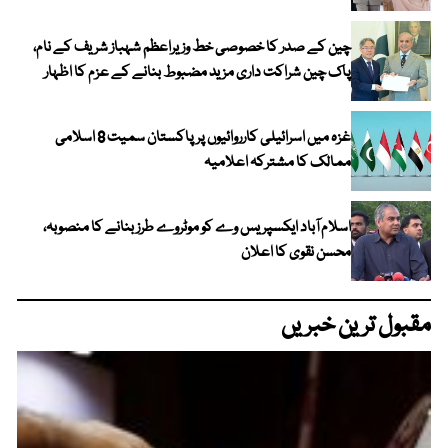
چین کے صدر کا خصوصی خط وزیراعظم شہباز شریف کے نام،
پاک چین شراکت داری مزید مضبوط بنانے کے عزم کا اظہار
غزہ میں اسرائیلی کارروائیوں پر پاکستان سمیت 8 اسلامی
ممالک کا مشترکہ اعلامیہ
اسلام آباد ایکسپریس وے کو موٹروے طرز بنانے کا منصوبہ،
محسن نقوی کا اعلان
مقبول ترین خبریں