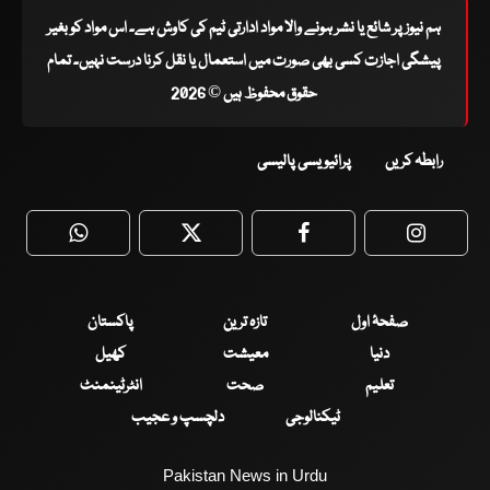
ہم نیوز پر شائع یا نشر ہونے والا مواد ادارتی ٹیم کی کاوش ہے۔ اس مواد کو بغیر
پیشگی اجازت کسی بھی صورت میں استعمال یا نقل کرنا درست نہیں۔ تمام
حقوق محفوظ ہیں © 2026
رابطہ کریں
پرائیویسی پالیسی
WhatsApp
Twitter
Facebook
Faceboo
صفحۂ اول
تازہ ترین
پاکستان
دنیا
معیشت
کھیل
تعلیم
صحت
انٹرٹینمنٹ
ٹیکنالوجی
دلچسپ و عجیب
Pakistan News in Urdu