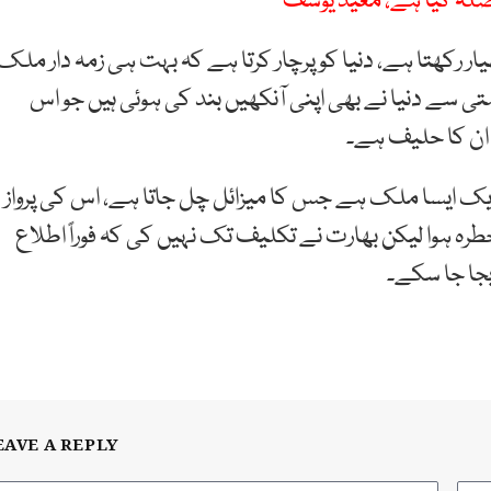
صلہ کیا ہے، معید یوسف
 رکھتا ہے، دنیا کو پرچار کرتا ہے کہ بہت ہی زمہ دار ملک
ی سے دنیا نے بھی اپنی آنکھیں بند کی ہوئی ہیں جو اس
ان کا حلیف ہے۔
 ایک ایسا ملک ہے جس کا میزائل چل جاتا ہے، اس کی پرواز
 ہوا لیکن بھارت نے تکلیف تک نہیں کی کہ فوراً اطلاع
بجا جا سکے۔
EAVE A REPLY