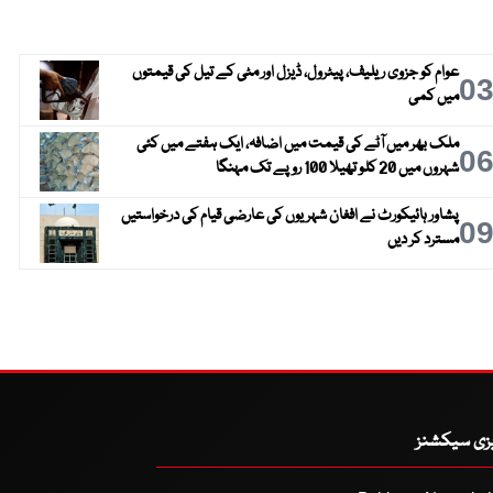
عوام کو جزوی ریلیف، پیٹرول، ڈیزل اور مٹی کے تیل کی قیمتوں
0
میں کمی
ملک بھر میں آٹے کی قیمت میں اضافہ، ایک ہفتے میں کئی
0
شہروں میں 20 کلو تھیلا 100 روپے تک مہنگا
پشاور ہائیکورٹ نے افغان شہریوں کی عارضی قیام کی درخواستیں
0
مسترد کر دیں
یزی سیکشنز