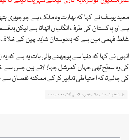
غیر ملکیوں کو سرمایہ کاری کیلئے شہریت دینے کا فی
معید یوسف نے کہا کہ بھارت وہ ملک ہے جو جوہری ہتھیار
ہے اور پاکستان کی طرف انگلیاں اٹھاتا ہے لیکن بدقسمت
غلط فہمی میں ہے کہ ہندوستان شاید چین کے خلاف 
انہوں نے کہا کہ دنیا سے پوچھنے والی بات یہ ہے کہ یہ
کی وہ سطح تھی جہاں کمرشل جہاز اڑتے ہیں جس سے خطرہ
کی جائےتاکہ احتیاطی تدابیر کر کے ممکنہ نقصان سے 
وزیراعظم کے مشیر برائے قومی سلامتی ڈاکٹر معید یوسف