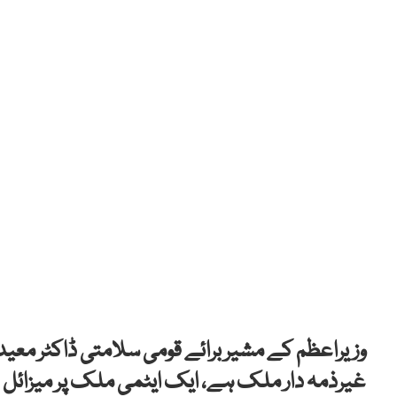
وزیراعظم کے مشیر برائے قومی سلامتی ڈاکٹر معید 
غیرذمہ دار ملک ہے، ایک ایٹمی ملک پر میزائل فا