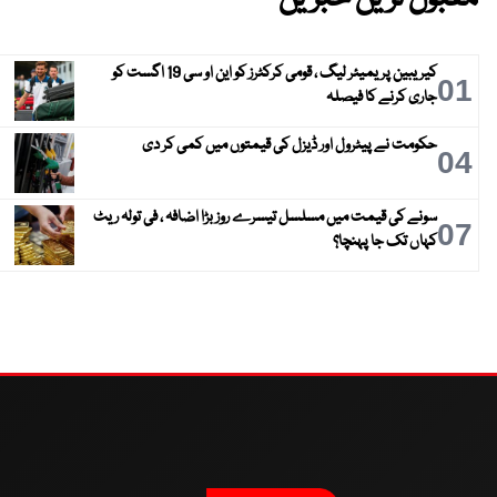
کیریبین پریمیئر لیگ ، قومی کرکٹرز کو این او سی 19 اگست کو
01
جاری کرنے کا فیصلہ
حکومت نے پیٹرول اور ڈیزل کی قیمتوں میں کمی کر دی
04
سونے کی قیمت میں مسلسل تیسرے روز بڑا اضافہ ، فی تولہ ریٹ
07
کہاں تک جا پہنچا؟