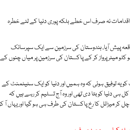
نہ اقدامات نہ صرف اس خطے بلکہ پوری دنیا کے لئے خطرہ
واقعہ پیش آیا، ہندوستان کی سرزمین سے ایک سپرسانک
 سو کلو میٹر پرواز کر کے پاکستان کی سرزمین پر میاں چنوں کے
کو یہ توفیق ہوئی کہ وہ ہمیں اور دنیا کو ایک سٹیٹمنٹ کے
کل ہی دنیا کو بتا دی تھی اور وہ آج تسلیم کر رہے ہیں کہ
 کر میزائل کا رخ پاکستان کی طرف ہی ہو گیا اور یہاں آ کر