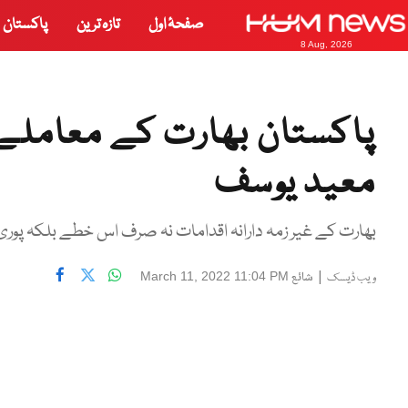
صفحۂ اول
تازہ ترین
پاکستان
8 Aug, 2026
پاکستان بھارت کے معاملے پ
معید یوسف
بھارت کے غیر زمہ دارانہ اقدامات نہ صرف اس خطے بلکہ پوری 
|
شائع
March 11, 2022 11:04 PM
ویب ڈیسک