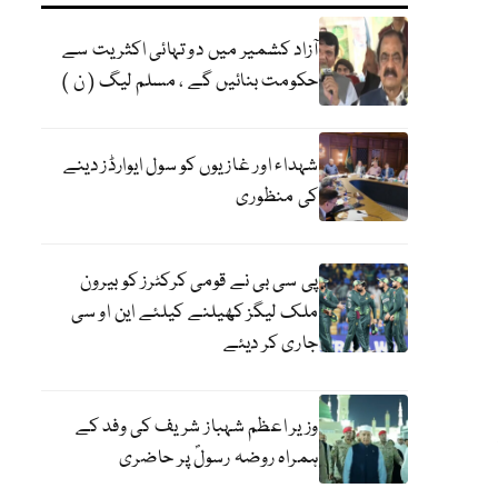
آزاد کشمیر میں دو تہائی اکثریت سے
حکومت بنائیں گے ، مسلم لیگ ( ن )
شہداء اور غازیوں کو سول ایوارڈز دینے
کی منظوری
پی سی بی نے قومی کرکٹرز کو بیرون
ملک لیگز کھیلنے کیلئے این او سی
جاری کر دیئے
وزیر اعظم شہباز شریف کی وفد کے
ہمراہ روضہ رسولؐ پر حاضری