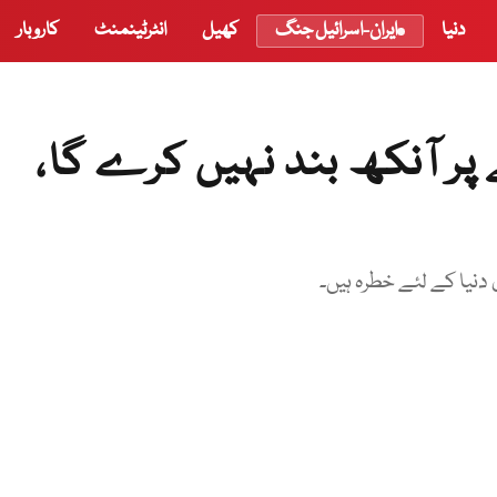
دنیا
ایران-اسرائیل جنگ
کھیل
انٹرٹینمنٹ
کاروبار
ر آنکھ بند نہیں کرے گا،
دنیا کے لئے خطرہ ہیں۔