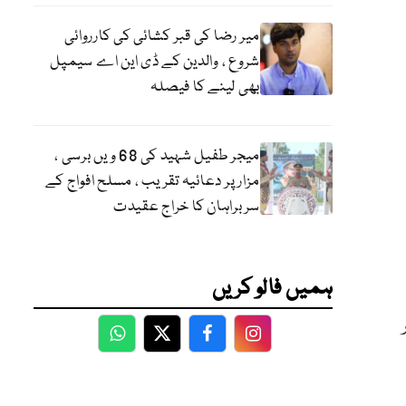
میر رضا کی قبر کشائی کی کارروائی
شروع ، والدین کے ڈی این اے سیمپل
بھی لینے کا فیصلہ
میجر طفیل شہید کی 68 ویں برسی ،
مزار پر دعائیہ تقریب ، مسلح افواج کے
سربراہان کا خراج عقیدت
ہمیں فالو کریں
WhatsApp
Twitter
Facebook
Facebook