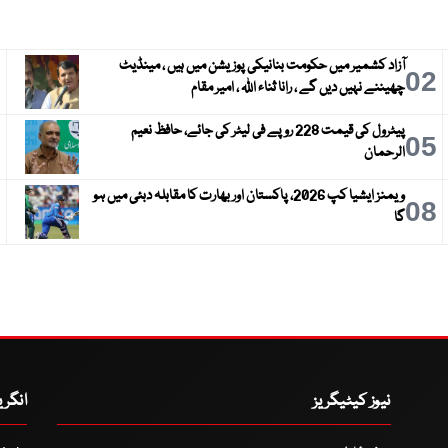
آزاد کشمیر میں حکومت بنانیکی پوزیشن میں ہیں ، مینڈیٹ
3
02
چھیننے نہیں دیں گے ، رانا ثناء اللہ ، امیر مقام
پیٹرول کی قیمت 228 روپے فی لیٹر کی جائے، حافظ نعیم
6
05
الرحمان
ویمنز ایشیا کپ 2026، پاکستان اور بھارت کا مقابلہ دبئی میں ہو
9
08
گا
نیوز کیٹیگریز
انگر