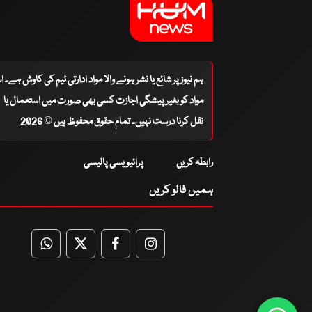
ہم نیوز پر شائع یا نشر ہونے والا مواد ادارتی ٹیم کی کاوش ہے۔ 
مواد کو بغیر پیشگی اجازت کسی بھی صورت میں استعمال یا
نقل کرنا درست نہیں۔ تمام حقوق محفوظ ہیں © 2026
رابطہ کریں
پرائیویسی پالیسی
ہمیں فالو کریں
WhatsApp
Twitter
Facebook
Facebook