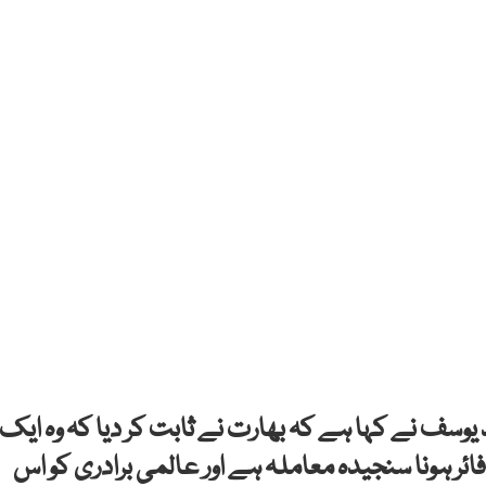
یوسف نے کہا ہے کہ بھارت نے ثابت کر دیا کہ وہ ایک
ئر ہونا سنجیدہ معاملہ ہے اور عالمی برادری کو اس