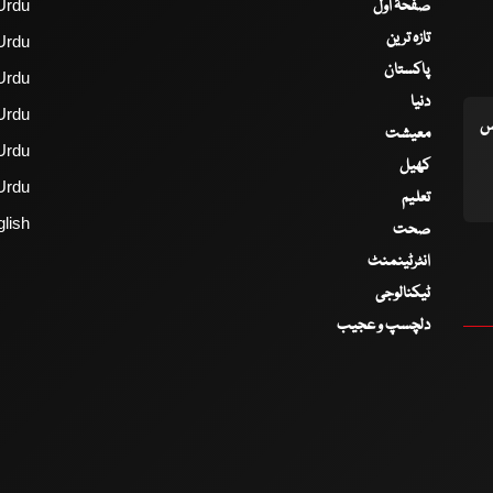
صفحۂ اول
Urdu
تازہ ترین
Urdu
پاکستان
Urdu
دنیا
Urdu
اس
معیشت
Urdu
کھیل
Urdu
تعلیم
lish
صحت
انٹرٹینمنٹ
ٹیکنالوجی
دلچسپ و عجیب