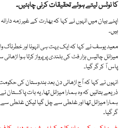
کا نوٹس لیتے ہوئے تحقیقات کرنی چاہئیں۔
اپنے بیان میں انہوں نے کہا کہ بھارت کے غیر زمہ دارا
ہیں۔
معید یوسف نے کہا کہ ایک بہت ہی انہونا اور خطرناک 
میزائل چالیس ہزار فٹ کی بلندی پر پرواز کرتا ہوا اڑھائی
پاس آ کر گر گیا۔
انہوں نے کہا کہ آج اڑھائی دن بعد ہندوستان کی حکومت 
ذریعے بتائیں کہ وہ ہمارا میزائل تھا، یہ بات پاکستان نے 
ہمارا میزائل تھا اور غلطی سے چل گیا لیکن غلطی سے چل
گر گیا۔