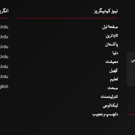
نیوز کیٹیگریز
انگر
صفحۂ اول
Urdu
تازہ ترین
Urdu
پاکستان
Urdu
دنیا
Urdu
اس
معیشت
Urdu
کھیل
Urdu
تعلیم
lish
صحت
انٹرٹینمنٹ
ٹیکنالوجی
دلچسپ و عجیب