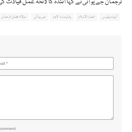
ترجمان جے یو آئی نے کہا آئندہ کا لائحہ عمل قیادت
آبپارہ پولیس
انصار الاسلام
پارلیمنٹ لاجز
جے یو آئی
مولانا فضل الرحمان
 comment.