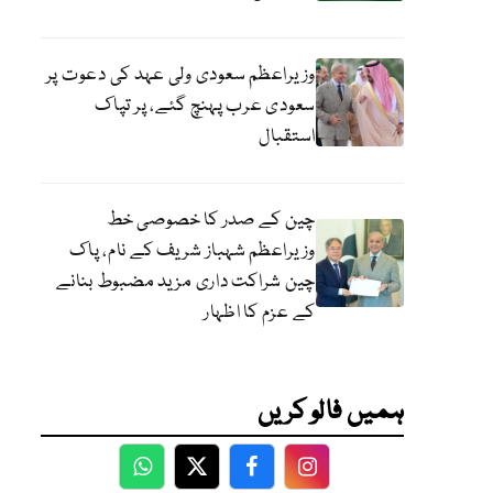
وزیراعظم سعودی ولی عہد کی دعوت پر
سعودی عرب پہنچ گئے، پر تپاک
استقبال
چین کے صدر کا خصوصی خط
وزیراعظم شہباز شریف کے نام، پاک
چین شراکت داری مزید مضبوط بنانے
کے عزم کا اظہار
ہمیں فالو کریں
WhatsApp
Twitter
Facebook
Facebook