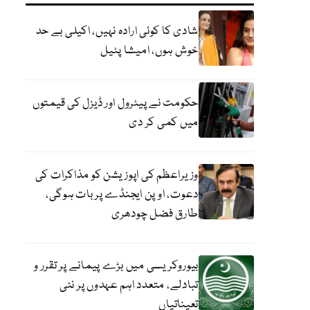
شادی کا کوئی ارادہ نہیں، اکیلی بے حد
خوش ہوں، امیشا پٹیل
حکومت نے پیٹرول اور ڈیزل کی قیمتوں
میں کمی کر دی
وزیراعظم کی اپوزیشن کو مذاکرات کی
دعوت، اوپن ایجنڈے پر بات ہوگی،
طارق فضل چودھری
بیوروکریسی میں بڑے پیمانے پر تقرر و
تبادلے، متعدد اہم عہدوں پر نئی
تعیناتیاں