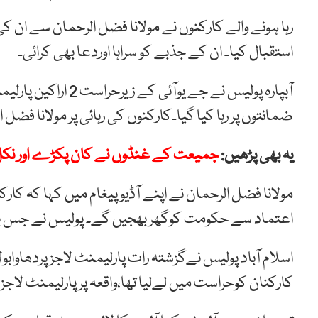
رہا ہونے والے کارکنوں نے مولانا فضل الرحمان سے ان کی
استقبال کیا۔ ان کے جذبے کو سراہا اوردعا بھی کرائی۔
ضمانتوں پر رہا کیا گیا۔کارکنوں کی رہائی پر مولانا فض
یہ بھی پڑھیں:
جمیعت کے غنڈوں نے کان پکڑے اور نکل 
مولانا فضل الرحمان نے اپنے آڈیوپیغام میں کہا کہ کا
اعتماد سے حکومت کوگھر بھجیں گے۔ پولیس نے جس بے ر
کارکنان کوحراست میں لےلیا تھا،واقعہ پر پارلیمنٹ لاج