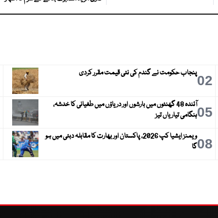
پنجاب حکومت نے گندم کی نئی قیمت مقرر کردی
3
02
آئندہ 48 گھنٹوں میں بارشوں اور دریاؤں میں طغیانی کا خدشہ،
6
05
ہنگامی تیاریاں تیز
ویمنز ایشیا کپ 2026، پاکستان اور بھارت کا مقابلہ دبئی میں ہو
9
08
گا