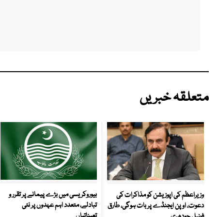
متعلقہ خبریں
بیوروکریسی میں بڑے پیمانے پر تقرر و
وزیراعظم کی اپوزیشن کو مذاکرات کی
تبادلے، متعدد اہم عہدوں پر نئی
دعوت، اوپن ایجنڈے پر بات ہوگی، طارق
تعیناتیاں
فضل چودھری