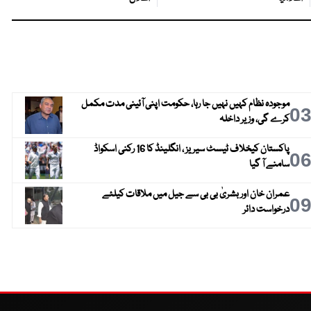
موجودہ نظام کہیں نہیں جا رہا، حکومت اپنی آئینی مدت مکمل
0
کرے گی، وزیر داخلہ
پاکستان کیخلاف ٹیسٹ سیریز ، انگلینڈ کا 16 رکنی اسکواڈ
0
سامنے آ گیا
عمران خان اور بشریٰ بی بی سے جیل میں ملاقات کیلئے
0
درخواست دائر