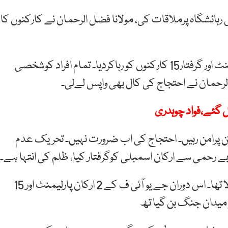
 رہائشگاہ پرملاقات کی، مولانا فضل الرحمان نے کارکنوں کا
آبپارہ پولیس نے جے یوآئی کے زیرحراست 2 اراکین پارلیمنٹ اور گرفتار15 کارکنوں کو رہاکردیا۔ تمام افراد کوشخصی
ل الرحمان نے احتجاج کی کال بھی واپس لےلی۔
گئے،فواد چوہدری
رکن پرامن رہیں۔ احتجاج کی اب ضرورت نہیں۔ تحریک عدم
حمی سے ارکان اسمبلی کوگرفتار کیا، ظلم کی انتہا ہے۔
اسلام آباد پولیس نےگزشتہ رات پارلیمنٹ لاجز پردھاوابولا تھا۔ اس دوران جے یو آئی ف کے 2 ارکان پارلیمنٹ اور 15
ز میدان جنگ بن گیا تھ