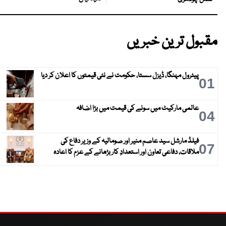
مقبول ترین خبریں
پیٹرول مہنگا، ڈیزل سستا، حکومت نے نئی قیمتوں کا اعلان کر دیا
01
عالمی مارکیٹ میں سونے کی قیمت میں بڑا اضافہ
04
فیلڈ مارشل سید عاصم منیر اور صومالیہ کے وزیر دفاع کی
07
ملاقات، دفاعی تعاون اور استعدادِ کار بڑھانے کے عزم کا اعادہ