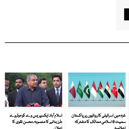
غزہ میں اسرائیلی کارروائیوں پر پاکستان
اسلام آباد ایکسپریس وے کو موٹروے
سمیت 8 اسلامی ممالک کا مشترکہ
طرز بنانے کا منصوبہ، محسن نقوی کا
اعلامیہ
اعلان