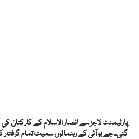
پارلیمنٹ لاجز سے انصار الاسلام کے کارکنان کی 
گئی۔ جے یو آئی کے رہنمائوں سمیت تمام گرفتار کارک