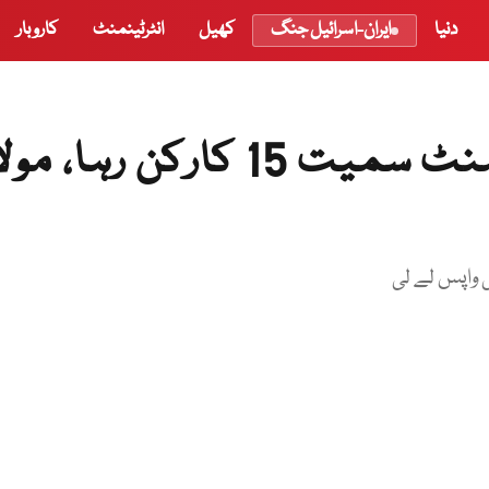
دنیا
ایران-اسرائیل جنگ
کھیل
انٹرٹینمنٹ
کاروبار
جے یوآئی کے 2 ارکان پارلیمنٹ سمیت 15 کارکن رہا،
ی واپس لے لی