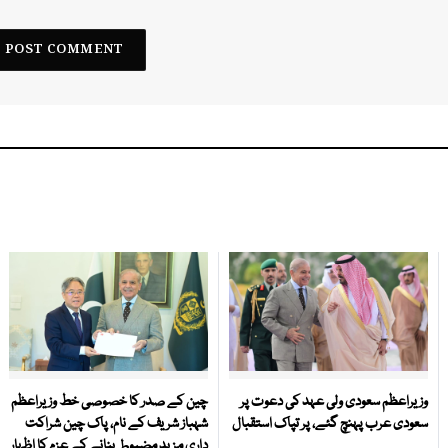
وزیراعظم سعودی ولی عہد کی دعوت پر
چین کے صدر کا خصوصی خط وزیراعظم
سعودی عرب پہنچ گئے، پر تپاک استقبال
شہباز شریف کے نام، پاک چین شراکت
داری مزید مضبوط بنانے کے عزم کا اظہار