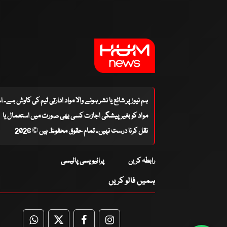
ہم نیوز پر شائع یا نشر ہونے والا مواد ادارتی ٹیم کی کاوش ہے۔ 
مواد کو بغیر پیشگی اجازت کسی بھی صورت میں استعمال یا
نقل کرنا درست نہیں۔ تمام حقوق محفوظ ہیں © 2026
رابطہ کریں
پرائیویسی پالیسی
ہمیں فالو کریں