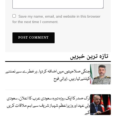
Save my name, email, and website in this browser
for the next time I comment.
تازہ ترین خبریں
جنگی صلاحیتوں میں اضافہ کر دیا ، ہر خطرے سے نمٹنے
کیلئے تیار ہیں ، ایرانی فوج
ترک صدر کا ایک روزہ دورہ سعودی عرب کا اعلان، سعودی
ولی عہد اور وزیراعظم شہباز شریف سے اہم ملاقات کریں
گے