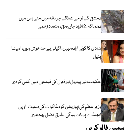
دمشق کے نواحی علاقے جرمانہ میں منی بس میں
دھماکہ، 2 افراد جاں بحق، متعدد زخمی
شادی کا کوئی ارادہ نہیں، اکیلی بے حد خوش ہوں، امیشا
پٹیل
حکومت نے پیٹرول اور ڈیزل کی قیمتوں میں کمی کر دی
وزیراعظم کی اپوزیشن کو مذاکرات کی دعوت، اوپن
ایجنڈے پر بات ہوگی، طارق فضل چودھری
ہمیں فالو کریں