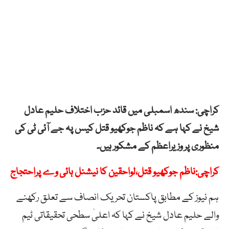
کراچی: سندھ اسمبلی میں قائد حزب اختلاف حلیم عادل
شیخ نے کہا ہے کہ ناظم جوکھیو قتل کیس پہ جے آئی ٹی کی
منظوری پر وزیراعظم کے مشکور ہیں۔
کراچی:ناظم جوکھیو قتل،لواحقین کا نیشنل ہائی وے پراحتجاج
ہم نیوز کے مطابق پاکستان تحریک انصاف سے تعلق رکھنے
والے حلیم عادل شیخ نے کہا کہ اعلیٰ سطحی تحقیقاتی ٹیم