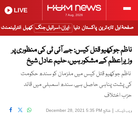
LIVE
7 Aug, 2026
صفحۂ اول
تازہ ترین
پاکستان
دنیا
ایران-اسرائیل جنگ
کھیل
انٹرٹینمنٹ
ناظم جوکھیو قتل کیس: جے آئی ٹی کی منظوری پر
وزیراعظم کے مشکور ہیں، حلیم عادل شیخ
ناظم جوکھیو قتل کیس میں ملزمان کو سندھ حکومت
کی پشت پناہی حاصل ہے، سندھ اسمبلی میں قائد
حزب اختلاف
|
شائع
December 28, 2021 5:35 PM
ویب ڈیسک