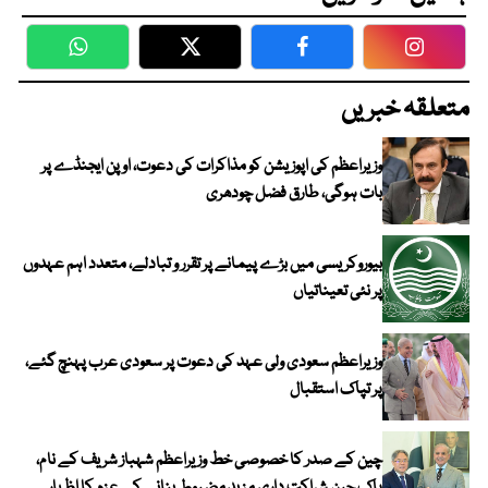
WhatsApp
Twitter
Facebook
Faceboo
متعلقہ خبریں
وزیراعظم کی اپوزیشن کو مذاکرات کی دعوت، اوپن ایجنڈے پر
بات ہوگی، طارق فضل چودھری
بیوروکریسی میں بڑے پیمانے پر تقرر و تبادلے، متعدد اہم عہدوں
پر نئی تعیناتیاں
وزیراعظم سعودی ولی عہد کی دعوت پر سعودی عرب پہنچ گئے،
پر تپاک استقبال
چین کے صدر کا خصوصی خط وزیراعظم شہباز شریف کے نام،