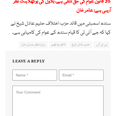
کالا قانون عوام کی حق تلفی ہے، بلاول کی بوکھلاہٹ نظر
آرہی ہے: عامر خان
سندھ اسمبلی میں قائد حزب اختلاف حلیم عادل شیخ نے
کہا کہ جے آئی ٹی کا قیام سندھ کے عوام کی کامیابی ہے۔
پی ٹی آئی
حلیم عادل شیخ
ناظم جوکھیو
وزیراعظم عمران خان
LEAVE A REPLY