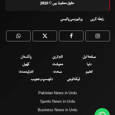
حقوق محفوظ ہیں © 2026
رابطہ کریں
پرائیویسی پالیسی
WhatsApp
Twitter
Facebook
Faceboo
صفحۂ اول
تازہ ترین
پاکستان
دنیا
معیشت
کھیل
تعلیم
صحت
انٹرٹینمنٹ
ٹیکنالوجی
دلچسپ و عجیب
Pakistan News in Urdu
Sports News in Urdu
Business News in Urdu