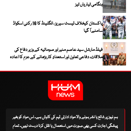
ہنگامی تیاریاں تیز
پاکستان کیخلاف ٹیسٹ سیریز ، انگلینڈ کا 16 رکنی اسکواڈ
سامنے آ گیا
فیلڈ مارشل سید عاصم منیر اور صومالیہ کے وزیر دفاع کی
ملاقات، دفاعی تعاون اور استعدادِ کار بڑھانے کے عزم کا اعادہ
ہم نیوز پر شائع یا نشر ہونے والا مواد ادارتی ٹیم کی کاوش ہے۔ اس مواد کو بغیر
پیشگی اجازت کسی بھی صورت میں استعمال یا نقل کرنا درست نہیں۔ تمام