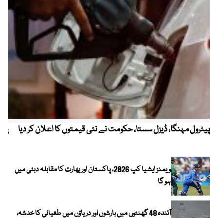
پیٹرول مہنگا، ڈیزل سستا، حکومت نے نئی قیمتوں کا اعلان کر دیا
پنج
ویمنز ایشیا کپ 2026، پاکستان اور بھارت کا مقابلہ دبئی میں
ہو گا
آئندہ 48 گھنٹوں میں بارشوں اور دریاؤں میں طغیانی کا خدشہ،