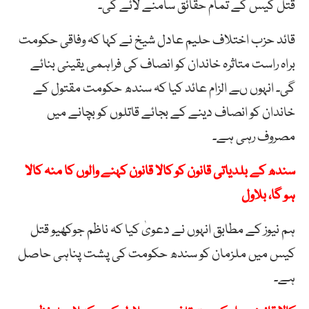
قتل کیس کے تمام حقائق سامنے لائے گی۔
قائد حزب اختلاف حلیم عادل شیخ نے کہا کہ وفاقی حکومت
براہ راست متاثرہ خاندان کو انصاف کی فراہمی یقینی بنائے
گی۔ انہوں ںے الزام عائد کیا کہ سندھ حکومت مقتول کے
خاندان کو انصاف دینے کے بجائے قاتلوں کو بچانے میں
مصروف رہی ہے۔
سندھ کے بلدیاتی قانون کو کالا قانون کہنے والوں کا منہ کالا
ہو گا، بلاول
ہم نیوز کے مطابق انہوں نے دعویٰ کیا کہ ناظم جوکھیو قتل
کیس میں ملزمان کو سندھ حکومت کی پشت پناہی حاصل
ہے۔