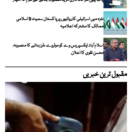
پاک چین شراکت داری مزید مضبوط بنانے کے عزم کا اظہار
غزہ میں اسرائیلی کارروائیوں پر پاکستان سمیت 8 اسلامی
ممالک کا مشترکہ اعلامیہ
اسلام آباد ایکسپریس وے کو موٹروے طرز بنانے کا منصوبہ،
محسن نقوی کا اعلان
مقبول ترین خبریں