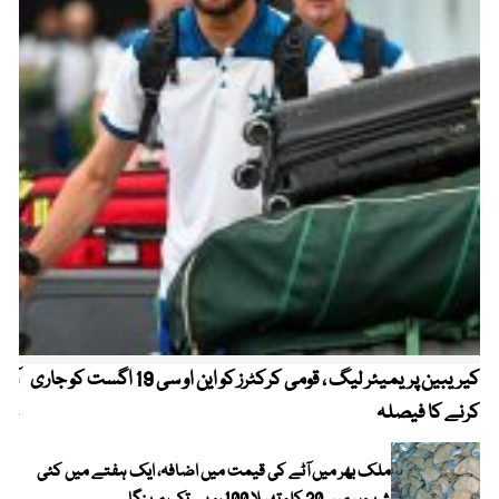
کیریبین پریمیئر لیگ ، قومی کرکٹرز کو این او سی 19 اگست کو جاری
آز
کرنے کا فیصلہ
چھی
ملک بھر میں آٹے کی قیمت میں اضافہ، ایک ہفتے میں کئی