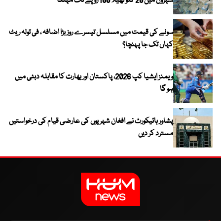
شہروں میں 20 کلو تھیلا 100 روپے تک مہنگا
سونے کی قیمت میں مسلسل تیسرے روز بڑا اضافہ ، فی تولہ ریٹ
کہاں تک جا پہنچا؟
ویمنز ایشیا کپ 2026، پاکستان اور بھارت کا مقابلہ دبئی میں
ہو گا
پشاور ہائیکورٹ نے افغان شہریوں کی عارضی قیام کی درخواستیں
مسترد کر دیں