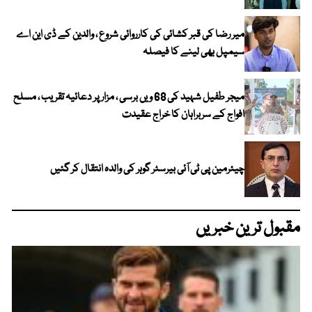
میر رضا کی قبر کشائی کی کارروائی شروع ، والدین کے ڈی این اے
سیمپل بھی لینے کا فیصلہ
میجر طفیل شہید کی 68 ویں برسی ، مزار پر دعائیہ تقریب ، مسلح
افواج کے سربراہان کا خراج عقیدت
چیئرمین پی ٹی آئی بیرسٹر گوہر کی والدہ انتقال کر گئیں
مقبول ترین خبریں