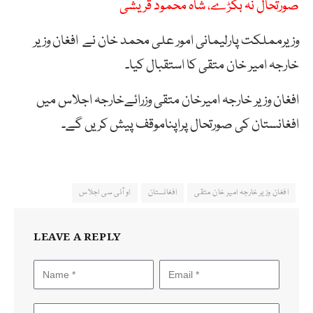
صورتحال نہ بگڑے، شاہ محمود قریشی
وزیرمملکت پارلیمانی امور علی محمد خان نے افغان وزیر
خارجہ امیر خان متقی کا استقبال کیا۔
افغان وزیر خارجہ امیرخان متقی وزرائےخارجہ اجلاس میں
افغانستان کی صورتحال پراپناموقف پیش کریں گے۔
افغان وزیر خارجہ امیر خان متقی
افغانستان
او آئی سی اجلاس
LEAVE A REPLY