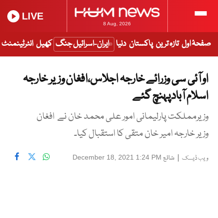
LIVE
8 Aug, 2026
صفحۂ اول
تازہ ترین
پاکستان
دنیا
ایران-اسرائیل جنگ
کھیل
انٹرٹینمنٹ
او آئی سی وزرائے خارجہ اجلاس،افغان وزیر خارجہ
اسلام آبادپہنچ گئے
وزیرمملکت پارلیمانی امور علی محمد خان نے افغان
وزیر خارجہ امیر خان متقی کا استقبال کیا۔
|
شائع
December 18, 2021 1:24 PM
ویب ڈیسک