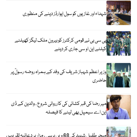
شہداء اور غازیوں کو سول ایوارڈز دینے کی منظوری
پی سی بی نے قومی کرکٹرز کو بیرون ملک لیگز کھیلنے
کیلئے این او سی جاری کر دیئے
وزیر اعظم شہباز شریف کی وفد کے ہمراہ روضہ رسولؐ پر
حاضری
میر رضا کی قبر کشائی کی کارروائی شروع ، والدین کے ڈی
این اے سیمپل بھی لینے کا فیصلہ
میجر طفیل شہید کی 68 ویں برسی ، مزار پر دعائیہ تقریب ،