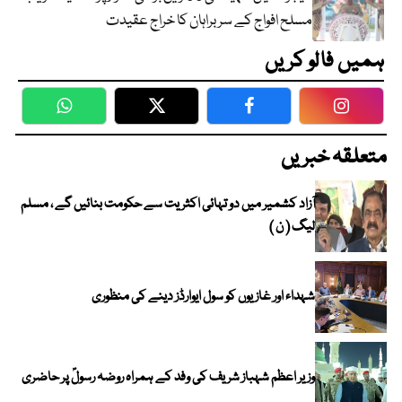
مسلح افواج کے سربراہان کا خراج عقیدت
ہمیں فالو کریں
WhatsApp
Twitter
Facebook
Faceboo
متعلقہ خبریں
آزاد کشمیر میں دو تہائی اکثریت سے حکومت بنائیں گے ، مسلم
لیگ ( ن )
شہداء اور غازیوں کو سول ایوارڈز دینے کی منظوری
وزیر اعظم شہباز شریف کی وفد کے ہمراہ روضہ رسولؐ پر حاضری