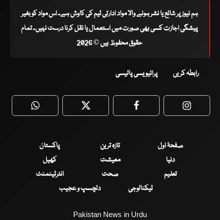
ہم نیوز پر شائع یا نشر ہونے والا مواد ادارتی ٹیم کی کاوش ہے۔ اس مواد کو بغیر
پیشگی اجازت کسی بھی صورت میں استعمال یا نقل کرنا درست نہیں۔ تمام
حقوق محفوظ ہیں © 2026
رابطہ کریں
پرائیویسی پالیسی
WhatsApp
Twitter
Facebook
Faceboo
صفحۂ اول
تازہ ترین
پاکستان
دنیا
معیشت
کھیل
تعلیم
صحت
انٹرٹینمنٹ
ٹیکنالوجی
دلچسپ و عجیب
Pakistan News in Urdu