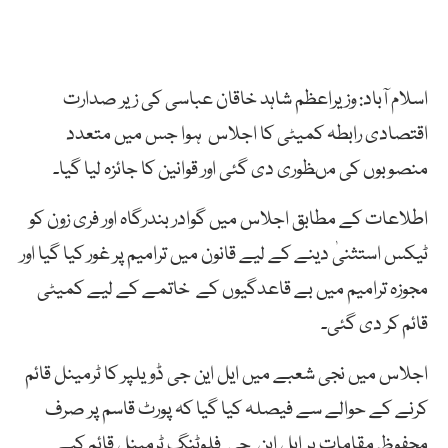
اسلام آباد: وزیراعظم شاہد خاقان عباسی کی زیر صدارت
اقتصادی رابطہ کمیٹی کا اجلاس ہوا جس میں متعدد
منصوبوں کی مںظوری دی گئی اور قوانین کا جائزہ لیا گیا۔
اطلاعات کے مطابق اجلاس میں گوادر بندرگاہ اور فری زون کو
ٹیکس استثنیٰ دینے کے لیے قانون میں ترامیم پر غور کیا گیا اور
مجوزہ ترامیم میں بے قاعدگیوں کے خاتمے کے لیے کمیٹی
قائم کر دی گئی۔
اجلاس میں نجی شعبے میں ایل این جی ڈویلپر کا ٹرمینل قائم
کرنے کے حوالے سے فیصلہ کیا گیا کہ پورٹ قاسم پر صرف
محفوظ مقامات پر ایل این جی فلوٹنگ ٹرمینل قائم کیے