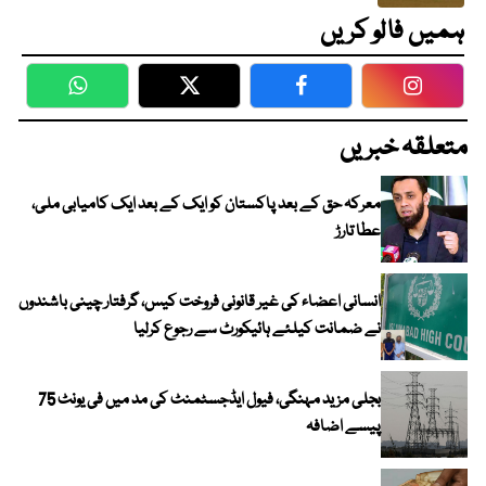
ہمیں فالو کریں
WhatsApp
Twitter
Facebook
Faceboo
متعلقہ خبریں
معرکہ حق کے بعد پاکستان کو ایک کے بعد ایک کامیابی ملی،
عطا تارڑ
انسانی اعضاء کی غیر قانونی فروخت کیس، گرفتار چینی باشندوں
نے ضمانت کیلئے ہائیکورٹ سے رجوع کرلیا
بجلی مزید مہنگی، فیول ایڈجسٹمنٹ کی مد میں فی یونٹ 75
پیسے اضافہ