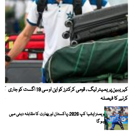
کیریبین پریمیئر لیگ ، قومی کرکٹرز کو این او سی 19 اگست کو جاری
آز
کرنے کا فیصلہ
چھی
ویمنز ایشیا کپ 2026، پاکستان اور بھارت کا مقابلہ دبئی میں
ہو گا