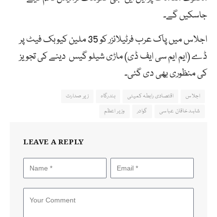
جاسکیں گے۔
اجلاس میں پاک عرب فرٹیلائزر کو 35 ملین کیوبک فیٹ پر
ڈے (ایم ایم سی ایف ڈی) ماڑی شیلو گیس دینے کی تجویز
کی منظوری بھی دی گئی۔
اجلاس
اقتصادی رابطہ کمیٹی
بندرگاہ
زیر صدارت
شاہد خاقان عباسی
گوادر
وزیر اعظم
LEAVE A REPLY