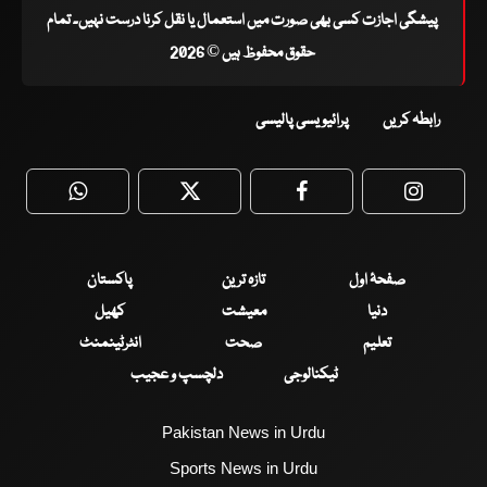
پیشگی اجازت کسی بھی صورت میں استعمال یا نقل کرنا درست نہیں۔ تمام
حقوق محفوظ ہیں © 2026
رابطہ کریں
پرائیویسی پالیسی
WhatsApp
Twitter
Facebook
Faceboo
صفحۂ اول
تازہ ترین
پاکستان
دنیا
معیشت
کھیل
تعلیم
صحت
انٹرٹینمنٹ
ٹیکنالوجی
دلچسپ و عجیب
Pakistan News in Urdu
Sports News in Urdu