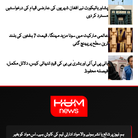
پشاور ہائیکورٹ نے افغان شہریوں کی عارضی قیام کی درخواستیں
مسترد کر دیں
عالمی مارکیٹ میں سونا مزید مہنگا ، قیمت 7 ہفتوں کی بلند
ترین سطح پر پہنچ گئی
بانی پی ٹی آئی اور بشریٰ بی بی کی قیدِ تنہائی کیس، دلائل مکمل،
فیصلہ محفوظ
ہم نیوز پر شائع یا نشر ہونے والا مواد ادارتی ٹیم کی کاوش ہے۔ اس مواد کو بغیر