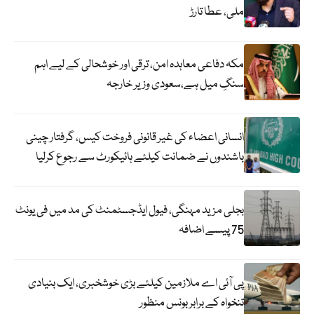
ملی، عطا تارڑ
مکہ دفاعی معاہدہ امن، ترقی اور خوشحالی کے لیے اہم
سنگِ میل ہے،سعودی وزیر خارجہ
انسانی اعضاء کی غیر قانونی فروخت کیس، گرفتار چینی
باشندوں نے ضمانت کیلئے ہائیکورٹ سے رجوع کرلیا
بجلی مزید مہنگی، فیول ایڈجسٹمنٹ کی مد میں فی یونٹ
75 پیسے اضافہ
پی آئی اے ملازمین کیلئے بڑی خوشخبری، ایک بنیادی
تنخواہ کے برابر بونس منظور