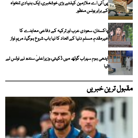
پی آئی اے ملازمین کیلئے بڑی خوشخبری، ایک بنیادی تنخواہ
کے برابر بونس منظور
پاکستان، سعودی عرب اور ترکیہ کے دفاعی معاہدے کا
خیرمقدم، مسلم دنیا کے اتحاد کا نیا باب شروع ہوگیا، مریم نواز
ایدھی ہوم سہراب گوٹھ میں ڈکیتی، وزیراعلیٰ سندھ نے نوٹس لے
لیا
مقبول ترین خبریں