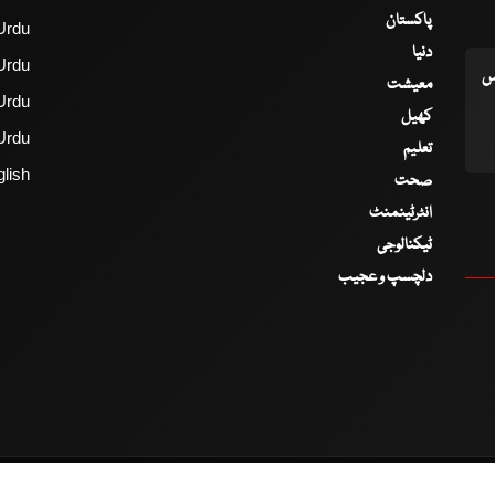
پاکستان
Urdu
دنیا
Urdu
اس
معیشت
Urdu
کھیل
Urdu
تعلیم
lish
صحت
انٹرٹینمنٹ
ٹیکنالوجی
دلچسپ و عجیب
2017 - 2026 © All Copyrights Reserved