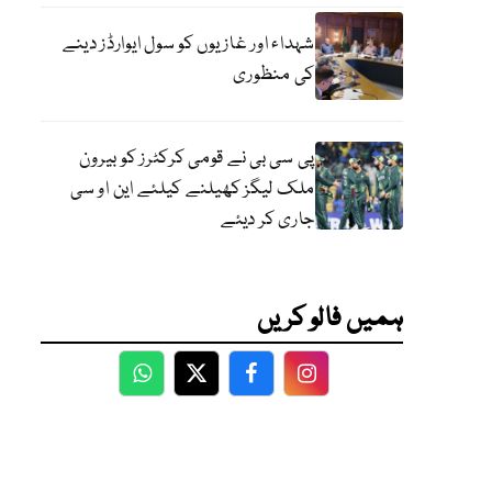
شہداء اور غازیوں کو سول ایوارڈز دینے
کی منظوری
پی سی بی نے قومی کرکٹرز کو بیرون
ملک لیگز کھیلنے کیلئے این او سی
جاری کر دیئے
ہمیں فالو کریں
WhatsApp
Twitter
Facebook
Facebook