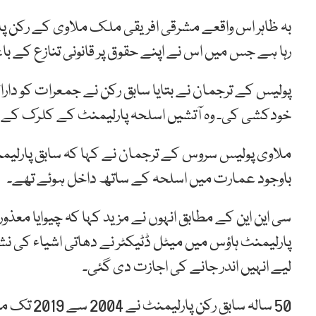
بہ ظاہر اس واقعے مشرقی افریقی ملک ملاوی کے رکن پارل
رہا ہے جس میں اس نے اپنے حقوق پر قانونی تنازع کے باع
پولیس کے ترجمان نے بتایا سابق رکن نے جمعرات کو دا
خودکشی کی۔ وہ آتشیں اسلحہ پارلیمنٹ کے کلرک کے دفت
ملاوی پولیس سروس کے ترجمان نے کہا کہ سابق پارلی
باوجود عمارت میں اسلحہ کے ساتھ داخل ہوئے تھے۔
سی این این کے مطابق انہوں نے مزید کہا کہ چیوایا معذ
پارلیمنٹ ہاؤس میں میٹل ڈٹیکٹر نے دھاتی اشیاء کی 
لیے انہیں اندر جانے کی اجازت دی گئی۔
50 سالہ سا