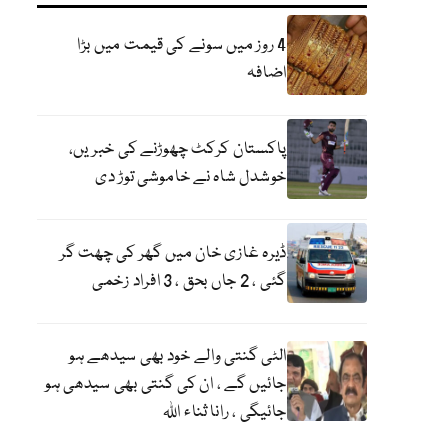
4 روز میں سونے کی قیمت میں بڑا
اضافہ
پاکستان کرکٹ چھوڑنے کی خبریں،
خوشدل شاہ نے خاموشی توڑ دی
ڈیرہ غازی خان میں گھر کی چھت گر
گئی ، 2 جاں بحق ، 3 افراد زخمی
الٹی گنتی والے خود بھی سیدھے ہو
جائیں گے ، ان کی گنتی بھی سیدھی ہو
جائیگی ، رانا ثناء اللہ