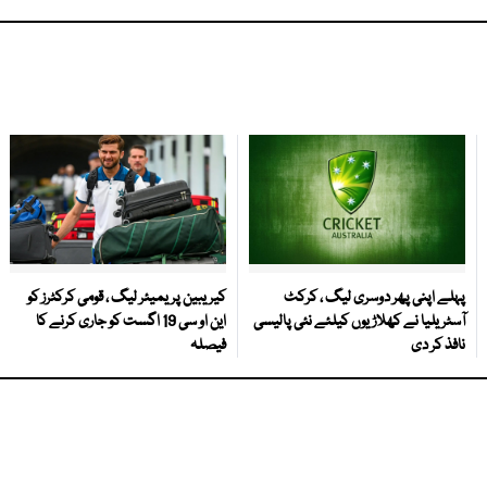
پہلے اپنی پھر دوسری لیگ ، کرکٹ
کیریبین پریمیئر لیگ ، قومی کرکٹرز کو
آسٹریلیا نے کھلاڑیوں کیلئے نئی پالیسی
این او سی 19 اگست کو جاری کرنے کا
نافذ کر دی
فیصلہ