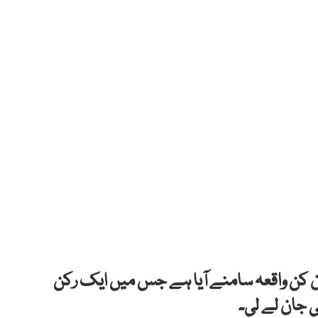
ن کن واقعہ سامنے آیا ہے جس میں ایک رکن
ی جان لے لی۔