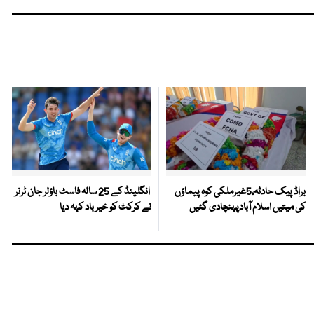
براڈ پیک حادثہ،5غیرملکی کوہ پیماؤں
انگلینڈ کے 25 سالہ فاسٹ باؤلر جان ٹرنر
کی میتیں اسلام آبادپہنچادی گئیں
نے کرکٹ کو خیر باد کہہ دیا