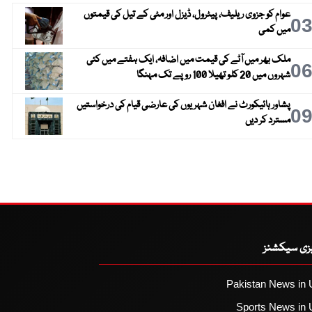
عوام کو جزوی ریلیف، پیٹرول، ڈیزل اور مٹی کے تیل کی قیمتوں
0
میں کمی
ملک بھر میں آٹے کی قیمت میں اضافہ، ایک ہفتے میں کئی
0
شہروں میں 20 کلو تھیلا 100 روپے تک مہنگا
پشاور ہائیکورٹ نے افغان شہریوں کی عارضی قیام کی درخواستیں
0
مسترد کر دیں
یزی سیکشنز
Pakistan News in 
Sports News in 