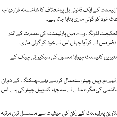
یمنٹ کے ایک قانونی بل پراختلاف کا شاخسانہ قرار دیا جا
ث خود کو گولی ماری بتایا جاتا ہے۔
رالحکومت لِلونگ وے میں پارلیمنٹ کی عمارت کے اندر
ر میں لے کر آیا جہاں اس نے خود کو گولی ماری۔
منٹیرین کلیمنٹ چیوایا معمول کی سیکیورٹی چیک کے
ور تھے اور وہیل چیئر استعمال کر رہے تھے۔چیکنگ کے دوران
نشاندہی کی مگر عملے نے سمجھا کہ وہیل چیئر کی ہے۔اس
بق رکن پارلیمنٹ نے 2004 سے 2019 تک ملاوین پارلیمنٹ کے رکن کی حیثیت سے مسلسل تین مرتبہ