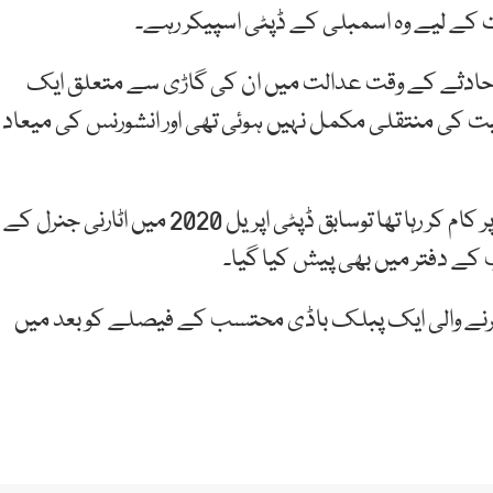
 حادثے کے وقت عدالت میں ان کی گاڑی سے متعلق ایک
یت کی منتقلی مکمل نہیں ہوئی تھی اور انشورنس کی میعاد
انہوں نے مزید کہا کہ جب ایوان نمائندگان اس معاملے پر کام کر رہا تھا توسابق ڈپٹی اپریل 2020 میں اٹارنی جنرل کے
 کے دفتر میں بھی پیش کیا گیا۔
کرنے والی ایک پبلک باڈی محتسب کے فیصلے کو بعد میں