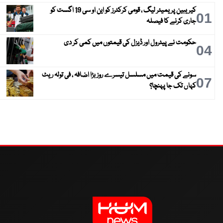
کیریبین پریمیئر لیگ ، قومی کرکٹرز کو این او سی 19 اگست کو
01
جاری کرنے کا فیصلہ
حکومت نے پیٹرول اور ڈیزل کی قیمتوں میں کمی کر دی
04
سونے کی قیمت میں مسلسل تیسرے روز بڑا اضافہ ، فی تولہ ریٹ
07
کہاں تک جا پہنچا؟