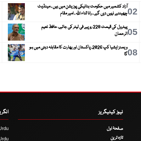
آزاد کشمیر میں حکومت بنانیکی پوزیشن میں ہیں ، مینڈیٹ
3
02
چھیننے نہیں دیں گے ، رانا ثناء اللہ ، امیر مقام
پیٹرول کی قیمت 228 روپے فی لیٹر کی جائے، حافظ نعیم
6
05
الرحمان
ویمنز ایشیا کپ 2026، پاکستان اور بھارت کا مقابلہ دبئی میں ہو
9
08
گا
نیوز کیٹیگریز
انگر
صفحۂ اول
Urdu
تازہ ترین
Urdu