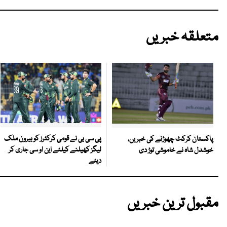
متعلقہ خبریں
پی سی بی نے قومی کرکٹرز کو بیرون ملک
پاکستان کرکٹ چھوڑنے کی خبریں،
لیگز کھیلنے کیلئے این او سی جاری کر
خوشدل شاہ نے خاموشی توڑ دی
دیئے
مقبول ترین خبریں