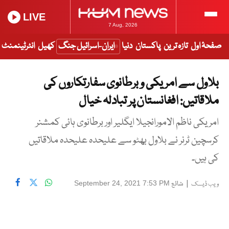
LIVE
7 Aug, 2026
صفحۂ اول
تازہ ترین
پاکستان
دنیا
ایران-اسرائیل جنگ
کھیل
انٹرٹینمنٹ
بلاول سے امریکی و برطانوی سفارتکاروں کی
ملاقاتیں: افغانستان پر تبادلہ خیال
امریکی ناظم الامورانجیلا ایگلیر اور برطانوی ہائی کمشنر
کرسچین ٹرنر نے بلاول بھٹو سے علیحدہ علیحدہ ملاقاتیں
کی ہیں۔
|
شائع
September 24, 2021 7:53 PM
ویب ڈیسک