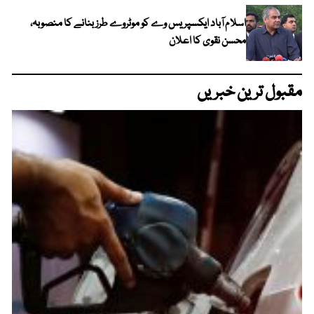
اسلام آباد ایکسپریس وے کو موٹروے طرز بنانے کا منصوبہ،
محسن نقوی کا اعلان
مقبول ترین خبریں