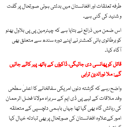
طرفہ تعلقات اور افغانستان میں بدلتی ہوئی صورتحال پر گفت
و شنید کی گئی ہے۔
اس ضمن میں ذرائع نے بتایا ہے کہ چیئرمین پی پی بلاول بھٹو
کو برطانوی ہائی کمشنر نے اپنے دورہ سندھ سے متعلق بھی
آگاہ کیا۔
قاتل کو پھانسی دی جائیگی، ڈاکوؤں کے ہاتھ پیر کاٹے جائیں
گے: ملا نورالدین ترابی
واضح رہے کہ گزشتہ دنوں امریکی سفاتخانے کا اعلیٰ سطحی
وفد ملاقات کے لیے پی ڈی ایم کے سربراہ مولانا فضل الرحمان
کی رہائش گاہ بھی گیا تھا جہاں باہمی دلچسپی کے متعلقہ
امور کےعلاوہ افغانستان کی صورتحال پر بھی تبادلہ خیال کیا