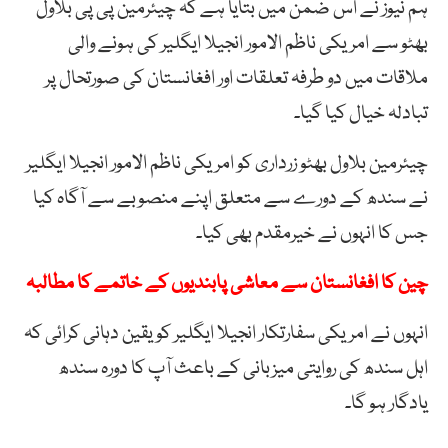
ہم نیوز نے اس ضمن میں بتایا ہے کہ چیئرمین پی پی بلاول
بھٹو سے امریکی ناظم الامور انجیلا ایگلیر کی ہونے والی
ملاقات میں دو طرفہ تعلقات اور افغانستان کی صورتحال پر
تبادلہ خیال کیا گیا۔
چیئرمین بلاول بھٹو زرداری کو امریکی ناظم الامور انجیلا ایگلیر
نے سندھ کے دورے سے متعلق اپنے منصوبے سے آگاہ کیا
جس کا انہوں نے خیرمقدم بھی کیا۔
چین کا افغانستان سے معاشی پابندیوں کے خاتمے کا مطالبہ
انہوں نے امریکی سفارتکار انجیلا ایگلیر کو یقین دہانی کرائی کہ
اہل سندھ کی روایتی میزبانی کے باعث آپ کا دورہ سندھ
یادگار ہو گا۔