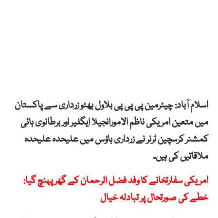
اسلام آباد: چیئرمین پی پی پی بلاول بھٹو زرداری سے پاکستان
میں متعین امریکی ناظم الامورانجیلا ایگلیر اور برطانوی ہائی
کمشنر کرسچین ٹرنر نے زرداری ہاؤس میں علیحدہ علیحدہ
ملاقاتیں کی ہیں۔
امریکی سفارتخانے کا وفد فضل الرحمان کے گھر پہنچ گیا:
خطے کی صورتحال پر تبادلہ خیال