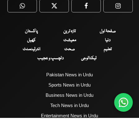
WhatsApp
Twitter
Facebook
Faceboo
صفحۂ اول
تازہ ترین
پاکستان
دنیا
معیشت
کھیل
تعلیم
صحت
انٹرٹینمنٹ
ٹیکنالوجی
دلچسپ و عجیب
Pakistan News in Urdu
Sports News in Urdu
Business News in Urdu
Tech News in Urdu
Entertainment News in Urdu
Health News in Urdu
Hum News English