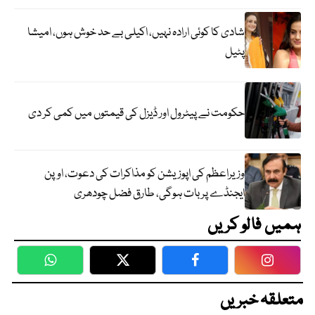
شادی کا کوئی ارادہ نہیں، اکیلی بے حد خوش ہوں، امیشا
پٹیل
حکومت نے پیٹرول اور ڈیزل کی قیمتوں میں کمی کر دی
وزیراعظم کی اپوزیشن کو مذاکرات کی دعوت، اوپن
ایجنڈے پر بات ہوگی، طارق فضل چودھری
ہمیں فالو کریں
WhatsApp
Twitter
Facebook
Faceboo
متعلقہ خبریں