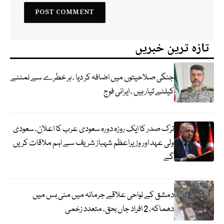
تازہ ترین خبریں
جنگی صلاحیتوں میں اضافہ کر دیا ، ہر خطرے سے نمٹنے
کیلئے تیار ہیں ، ایرانی فوج
ترک صدر کا ایک روزہ دورہ سعودی عرب کا اعلان، سعودی
ولی عہد اور وزیراعظم شہباز شریف سے اہم ملاقات کریں
گے
دمشق کے نواحی علاقے جرمانہ میں منی بس میں
دھماکہ، 2 افراد جاں بحق، متعدد زخمی