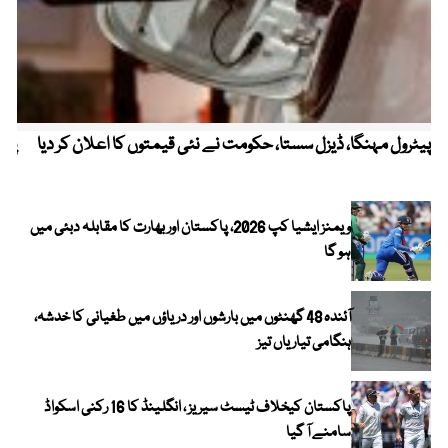
پیٹرول مہنگا، ڈیزل سستا، حکومت نے نئی قیمتوں کا اعلان کر دیا
پنج
ویمنز ایشیا کپ 2026، پاکستان اور بھارت کا مقابلہ دبئی میں
ہو گا
آئندہ 48 گھنٹوں میں بارشوں اور دریاؤں میں طغیانی کا خدشہ،
ہنگامی تیاریاں تیز
پاکستان کیخلاف ٹیسٹ سیریز ، انگلینڈ کا 16 رکنی اسکواڈ
سامنے آ گیا