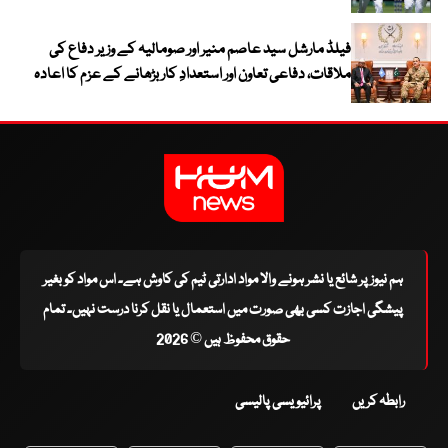
فیلڈ مارشل سید عاصم منیر اور صومالیہ کے وزیر دفاع کی
ملاقات، دفاعی تعاون اور استعدادِ کار بڑھانے کے عزم کا اعادہ
ہم نیوز پر شائع یا نشر ہونے والا مواد ادارتی ٹیم کی کاوش ہے۔ اس مواد کو بغیر
پیشگی اجازت کسی بھی صورت میں استعمال یا نقل کرنا درست نہیں۔ تمام
حقوق محفوظ ہیں © 2026
رابطہ کریں
پرائیویسی پالیسی