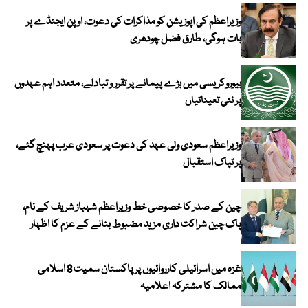
وزیراعظم کی اپوزیشن کو مذاکرات کی دعوت، اوپن ایجنڈے پر
بات ہوگی، طارق فضل چودھری
بیوروکریسی میں بڑے پیمانے پر تقرر و تبادلے، متعدد اہم عہدوں
پر نئی تعیناتیاں
وزیراعظم سعودی ولی عہد کی دعوت پر سعودی عرب پہنچ گئے،
پر تپاک استقبال
چین کے صدر کا خصوصی خط وزیراعظم شہباز شریف کے نام،
پاک چین شراکت داری مزید مضبوط بنانے کے عزم کا اظہار
غزہ میں اسرائیلی کارروائیوں پر پاکستان سمیت 8 اسلامی
ممالک کا مشترکہ اعلامیہ