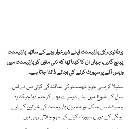
برطانوی رکن پارلیمنٹ اپنے شیرخوار بچے کے ساتھ پارلیمنٹ
پہنچ گئیں، جہاں ان کا کہنا تھا کہ نئی ماؤں کو پارلیمنٹ میں
واپس آنے پر سپورٹ کرنے کی بجائے ڈانٹا جاتا ہے۔
سٹیلا کریسی جو والتھمسٹو کی نمائندگی کرتی ہیں نے اس
سال کے شروع میں اپنے دوسرے بچے کو جنم دیا جبکہ وہ
ہمیشہ سے ملک اور ممبران پارلیمنٹ کی خواتین کے لیے
زچگی کے دوران سپورٹ کرنے کی مہم چلاتی رہی ہیں۔