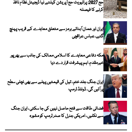
حج 2027: پرائیویٹ حج آپریشن کیلئے نیا ڈیجیٹل نظام نافذ
کرنے کا فیصلہ
ایران اور عمان آبنائے ہرمز سے متعلق معاہدے کے قریب پہنچ
گئے، عباس عراقچی
مکہ دفاعی معاہدے کا اسلامی ممالک کی جانب سے بھرپور
خیرمقدم، اہم پیشرفت قرار دے دیا
ایران جنگ جلد ختم ، تیل کی قیمتیں پہلے سے بھی نچلی سطح
پر آئیں گی ، ڈونلڈ ٹرمپ
فضائی طاقت سے فتح حاصل نہیں کی جا سکتی ، ایران جنگ
سے نکلیں ، امریکی جنرل کا صدر ٹرمپ کو مشورہ