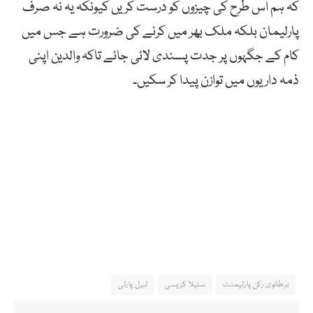
کہ ہم اس طرح کی چیزوں کو درست کریں کیونکہ یہ نہ صرف
پارلیمان بلکہ ملک بھر میں کرنے کی ضرورت ہے جس میں
کام کے جگہوں پر جدت پسندی لائی جائے تاکہ والدین اپنی
ذمہ داریوں میں توازن پیدا کر سکیں۔
برطانوی رکن پارلیمنٹ
سٹیلا کریسی
لبرل پارٹی