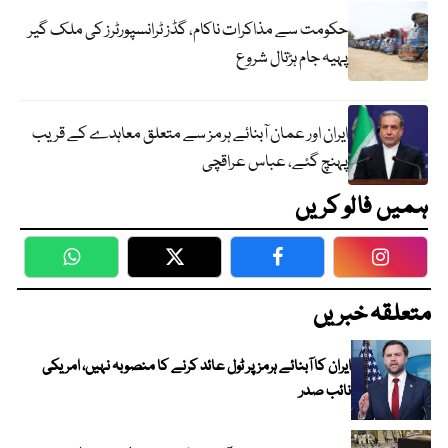
حکومت سے مذاکرات ناکام، گڈز ٹرانسپورٹرز کی ملک گیر
پہیہ جام ہڑتال شروع
ایران اور عمان آبنائے ہرمز سے متعلق معاہدے کے قریب
پہنچ گئے، عباس عراقچی
ہمیں فالو کریں
WhatsApp
Twitter
Facebook
Faceboo
متعلقہ خبریں
ایران کا آبنائے ہرمز پر ٹول عائد کرنے کا منصوبہ نہیں، امریکی
نائب صدر