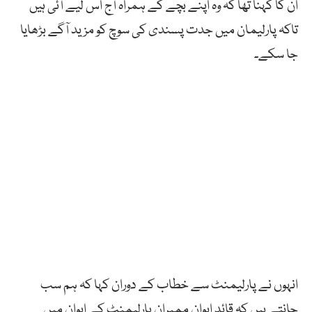
ان کا کہنا تھا کہ وہ اپنے بچے کے ہمراہ آج اس لیے آئی ہیں
تاکہ پارلیمان میں جدت پسندی کی سوچ کو مزید آگے بڑھایا
جا سکے۔
انہوں نے پارلیمنٹ سے خطاب کے دوران کہا کہ ہم سب
جانتے ہیں کہ قائد ایوان ممبران پارلیمنٹ کے ایوان میں