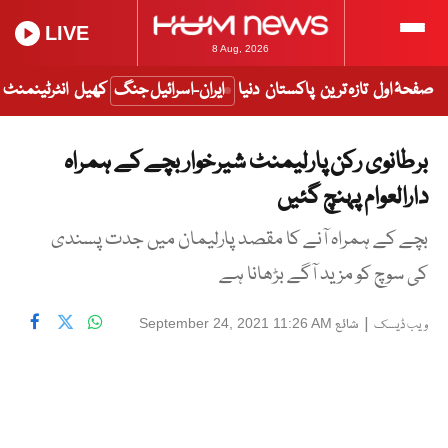
LIVE
8 Aug, 2026
صفحۂ اول
تازہ ترین
پاکستان
دنیا
ایران-اسرائیل جنگ
کھیل
انٹرٹینمنٹ
برطانوی رکن پارلیمنٹ شیرخوار بچے کے ہمراہ
دارالعوام پہنچ گئیں
بچے کے ہمراہ آنے کا مقصد پارلیمان میں جدت پسندی
کی سوچ کو مزید آگے بڑھانا ہے
|
شائع
September 24, 2021 11:26 AM
ویب ڈیسک