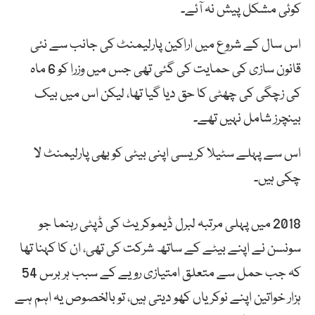
کوئی مشکل پیش نہ آئے۔
اس سال کے شروع میں اراکین پارلیمنٹ کی جانب سے نئی
قانون سازی کی حمایت کی گئی تھی جس میں وزرا کو 6 ماہ
کی زچگی کی چھٹی کا حق دیا گیا تھا، لیکن اس میں بیک
بینچرز شامل نہیں تھے۔
اس سے پہلے سٹیلا کریسی اپنی بیٹی کو بھی پارلیمنٹ لا
چکی ہیں۔
2018 میں پہلی مرتبہ لبرل ڈیموکریٹ کی ڈپٹی رہنما جو
سونسن نے اپنے بیٹے کے ساتھ شرکت کی تھی، ان کا کہنا تھا
کہ جب حمل سے متعلق امتیازی رویے کے سبب ہر برس 54
ہزار خواتین اپنے نوکریاں کھو دیتی ہیں، تو بالخصوص یہ اہم ہے