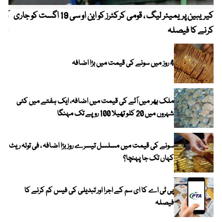
کیریبین پریمیئر لیگ ، قومی کرکٹرز کو این او سی 19 اگست کو جاری
آز
کرنے کا فیصلہ
چھی
4 روز میں سونے کی قیمت میں بڑا اضافہ
ملک بھر میں آٹے کی قیمت میں اضافہ، ایک ہفتے میں کئی
شہروں میں 20 کلو تھیلا 100 روپے تک مہنگا
سونے کی قیمت میں مسلسل تیسرے روز بڑا اضافہ ، فی تولہ ریٹ
کہاں تک جا پہنچا؟
پی ٹی اے کا ای سم کے اجرا اور تبدیلی کی فیس کم کرنے کا
فیصلہ