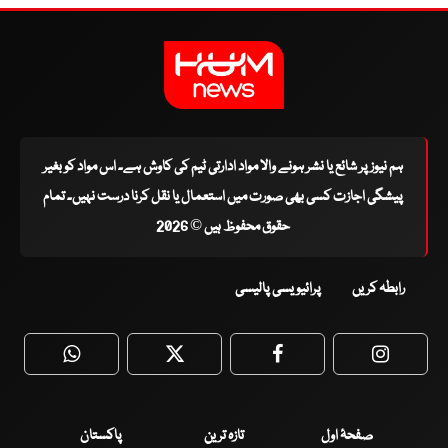
ہم نیوز پر شائع یا نشر ہونے والا مواد ادارتی ٹیم کی کاوش ہے۔ اس مواد کو بغیر
پیشگی اجازت کسی بھی صورت میں استعمال یا نقل کرنا درست نہیں۔ تمام
حقوق محفوظ ہیں © 2026
رابطہ کریں
پرائیویسی پالیسی
WhatsApp
Twitter
Facebook
Faceboo
صفحۂ اول
تازہ ترین
پاکستان