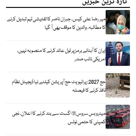
تازہ ترین خبریں
میر رضا علی کیس، جبران ناصر کا تفتیشی ٹیم تبدیل کرنے
کا مطالبہ، والدین کا موقف بھی آ گیا
ایران کا آبنائے ہرمز پر ٹول عائد کرنے کا منصوبہ نہیں،
امریکی نائب صدر
حج 2027: پرائیویٹ حج آپریشن کیلئے نیا ڈیجیٹل نظام
نافذ کرنے کا فیصلہ
میٹرو بس سروس 11 اگست سے بند کرنے کا اعلان، نجی
کمپنی کا حتمی نوٹس