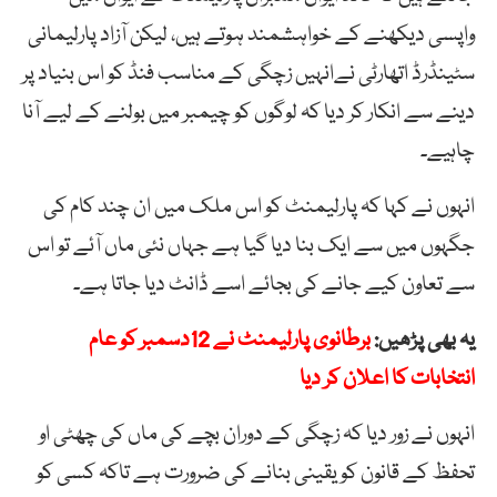
واپسی دیکھنے کے خواہشمند ہوتے ہیں، لیکن آزاد پارلیمانی
سٹینڈرڈ اتھارٹی نےانہیں زچگی کے مناسب فنڈ کو اس بنیاد پر
دینے سے انکار کر دیا کہ لوگوں کو چیمبر میں بولنے کے لیے آنا
چاہیے۔
انہوں نے کہا کہ پارلیمنٹ کو اس ملک میں ان چند کام کی
جگہوں میں سے ایک بنا دیا گیا ہے جہاں نئی ​​ماں آئے تو اس
سے تعاون کیے جانے کی بجائے اسے ڈانٹ دیا جاتا ہے۔
یہ بھی پڑھیں:
برطانوی پارلیمنٹ نے 12دسمبر کو عام
انتخابات کا اعلان کر دیا
انہوں نے زور دیا کہ زچگی کے دوران بچے کی ماں کی چھٹی او
تحفظ کے قانون کو یقینی بنانے کی ضرورت ہے تاکہ کسی کو