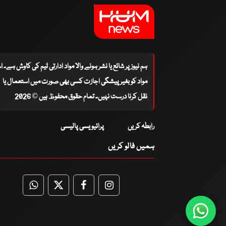
ہم نیوز پر شائع یا نشر ہونے والا مواد ادارتی ٹیم کی کاوش ہے۔ 
مواد کو بغیر پیشگی اجازت کسی بھی صورت میں استعمال یا
نقل کرنا درست نہیں۔ تمام حقوق محفوظ ہیں © 2026
رابطہ کریں
پرائیویسی پالیسی
ہمیں فالو کریں
WhatsApp
Twitter
Facebook
Facebook