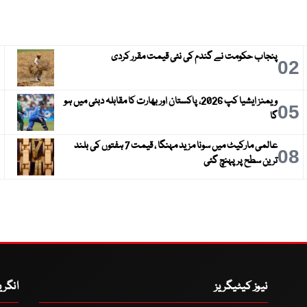
پنجاب حکومت نے گندم کی نئی قیمت مقرر کردی
3
02
ویمنز ایشیا کپ 2026، پاکستان اور بھارت کا مقابلہ دبئی میں ہو
6
05
گا
عالمی مارکیٹ میں سونا مزید مہنگا ، قیمت 7 ہفتوں کی بلند
9
08
ترین سطح پر پہنچ گئی
نیوز کیٹیگریز
انگر