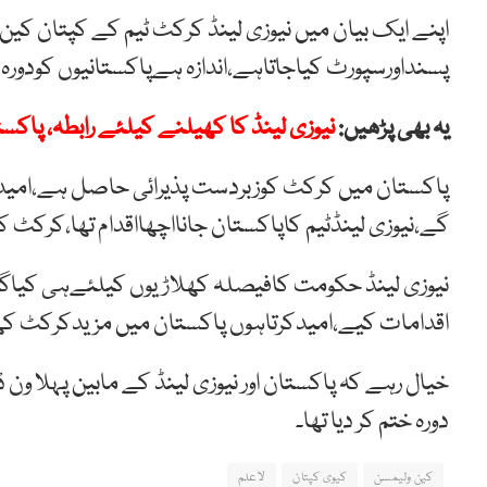
اپنے ایک بیان میں نیوزی لینڈ کرکٹ ٹیم کے کپتان کی
پسنداورسپورٹ کیاجاتاہے،اندازہ ہےپاکستانیوں کودو
یہ بھی پڑھیں:
نیوزی لینڈ کا کھیلنے کیلئے رابطہ، پاکستا
پاکستان میں کرکٹ کوزبردست پذیرائی حاصل ہے،امی
گے،نیوزی لینڈٹیم کاپاکستان جانااچھااقدام تھا،کرکٹ 
نیوزی لینڈ حکومت کافیصلہ کھلاڑیوں کیلئےہی کیاگی
اقدامات کیے،امیدکرتاہوں پاکستان میں مزیدکرکٹ کھ
خیال رہے کہ پاکستان اور نیوزی لینڈ کے مابین پہلا ون
دورہ ختم کر دیا تھا۔
کین ولیمسن
کیوی کپتان
لاعلم