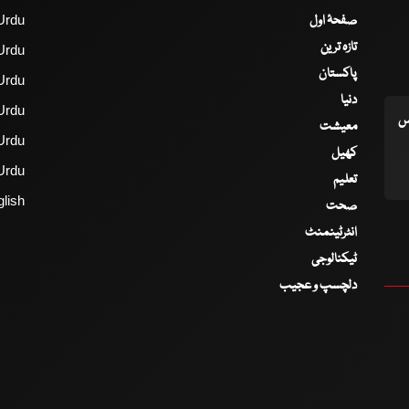
صفحۂ اول
Urdu
تازہ ترین
Urdu
پاکستان
Urdu
دنیا
Urdu
اس
معیشت
Urdu
کھیل
Urdu
تعلیم
lish
صحت
انٹرٹینمنٹ
ٹیکنالوجی
دلچسپ و عجیب