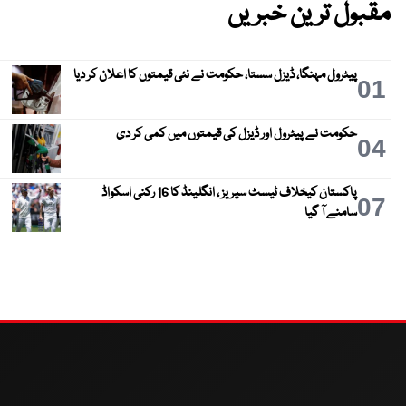
مقبول ترین خبریں
پیٹرول مہنگا، ڈیزل سستا، حکومت نے نئی قیمتوں کا اعلان کر دیا
01
حکومت نے پیٹرول اور ڈیزل کی قیمتوں میں کمی کر دی
04
پاکستان کیخلاف ٹیسٹ سیریز ، انگلینڈ کا 16 رکنی اسکواڈ
07
سامنے آ گیا