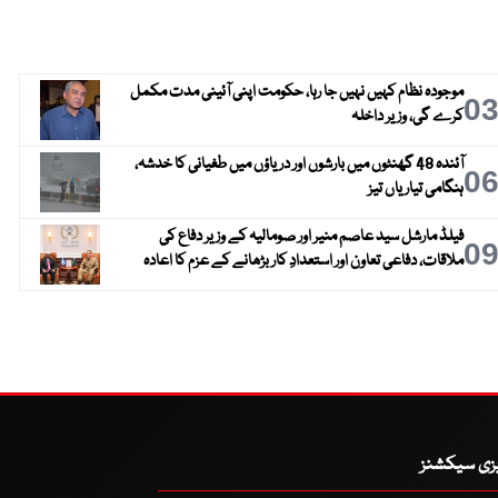
موجودہ نظام کہیں نہیں جا رہا، حکومت اپنی آئینی مدت مکمل
0
کرے گی، وزیر داخلہ
آئندہ 48 گھنٹوں میں بارشوں اور دریاؤں میں طغیانی کا خدشہ،
0
ہنگامی تیاریاں تیز
فیلڈ مارشل سید عاصم منیر اور صومالیہ کے وزیر دفاع کی
0
ملاقات، دفاعی تعاون اور استعدادِ کار بڑھانے کے عزم کا اعادہ
یزی سیکشنز