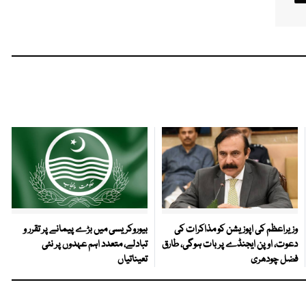
وزیراعظم کی اپوزیشن کو مذاکرات کی
بیوروکریسی میں بڑے پیمانے پر تقرر و
دعوت، اوپن ایجنڈے پر بات ہوگی، طارق
تبادلے، متعدد اہم عہدوں پر نئی
فضل چودھری
تعیناتیاں