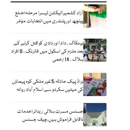
آزاد کشمیرالیکشن تیسرا مرحلہ؛ضلع
پونچھ اور پلندری میں انتخابات مؤخر
بینکاک ، دادا اور دادی کو قتل کرنے کے
بعد ملزم کی اسکول میں فائرنگ ، 8 افراد
ہلاک ، 14 زخمی
براڈ پیک حادثہ،5غیر ملکی کوہ پیماؤں
کی میتیں سکردو سے اسلام آباد روانہ
جسٹس مسرت ہلالی ریٹائر؛خدمات
ناقابل فراموش ہیں،چیف جسٹس