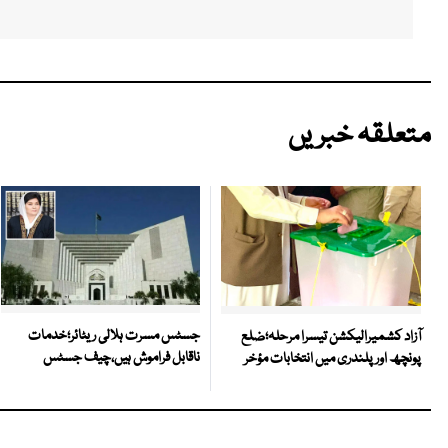
متعلقہ خبریں
جسٹس مسرت ہلالی ریٹائر؛خدمات
آزاد کشمیرالیکشن تیسرا مرحلہ؛ضلع
ناقابل فراموش ہیں،چیف جسٹس
پونچھ اور پلندری میں انتخابات مؤخر