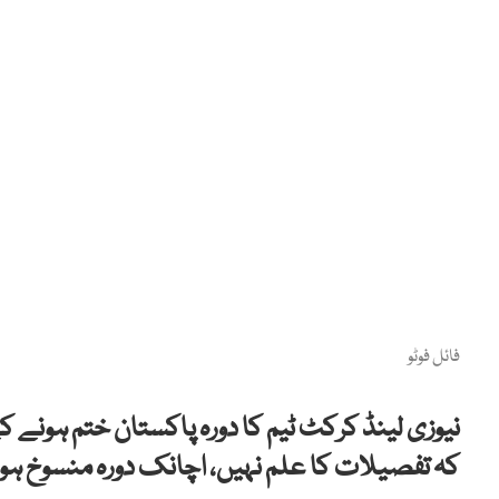
فائل فوٹو
نیوزی لینڈ کرکٹ ٹیم کا دورہ پاکستان ختم ہونے 
کہ تفصیلات کا علم نہیں، اچانک دورہ منسوخ ہو 