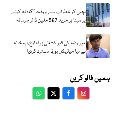
بچوں کو خطرات سے بروقت آگاہ نہ کرنے
پر میٹا پر مزید 567 ملین ڈالر جرمانہ
میر رضا کی قبر کشائی پر تنازع،اہلخانہ
نے نیا میڈیکل بورڈ مسترد کردیا
ہمیں فالو کریں
WhatsApp
Twitter
Facebook
Facebook