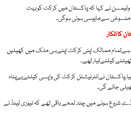
ن ولیمسن نے کہا کہ پاکستان میں کرکٹ کوبہت
رہ منسوخی سےمایوسی ہوئی ہوگی۔
ن کا انکار
دہےتمام ممالک اپنی کرکٹ اپنےہی ملک میں کھیلیں
کھیلنےکیلئےتیار تھے۔
ا،پاکستان نےانٹرنیشنل کرکٹ کی واپسی کیلئےبےپناہ
یلی جائے گی۔
 ڈے شروع ہونے میں چند لمحے باقی تھے کہ نیوزی لینڈ نے