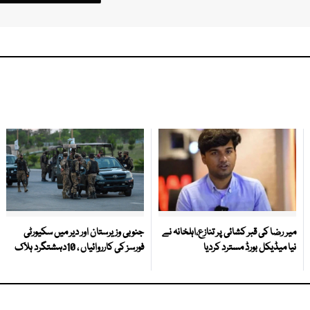
میر رضا کی قبر کشائی پر تنازع،اہلخانہ نے
جنوبی وزیرستان اور دیر میں سکیورٹی
نیا میڈیکل بورڈ مسترد کردیا
فورسز کی کارروائیاں ، 10دہشتگرد ہلاک