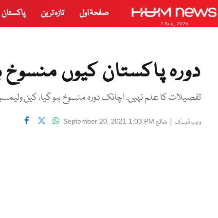
صفحۂ اول
تازہ ترین
پاکستان
7 Aug, 2026
دورہ پاکستان کیوں منسوخ ہ
تفصیلات کا علم نہیں، اچانک دورہ منسوخ ہو گیا، کین ولیمس
|
شائع
September 20, 2021 1:03 PM
ویب ڈیسک