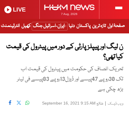
LIVE
7 Aug, 2026
صفحۂ اول
تازہ ترین
پاکستان
دنیا
ایران-اسرائیل جنگ
کھیل
انٹرٹینمنٹ
ن لیگ اور پیپلزپارٹی کے دور میں پیٹرول کی قیمت
کیا تھی؟
تحریک انصاف کی حکومت میں پیٹرول کی قیمت اب
تک 30روپے 47پیسے اور ڈیزل13روپے 83پیسے فی لیٹر
بڑھ چکی ہے
|
شائع
September 16, 2021 9:15 AM
ویب ڈیسک