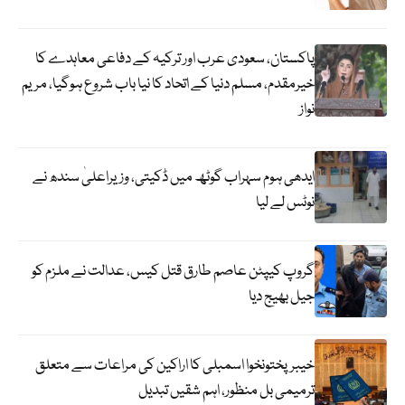
پاکستان، سعودی عرب اور ترکیہ کے دفاعی معاہدے کا
خیرمقدم، مسلم دنیا کے اتحاد کا نیا باب شروع ہوگیا، مریم
نواز
ایدھی ہوم سہراب گوٹھ میں ڈکیتی، وزیراعلیٰ سندھ نے
نوٹس لے لیا
گروپ کیپٹن عاصم طارق قتل کیس، عدالت نے ملزم کو
جیل بھیج دیا
خیبرپختونخوا اسمبلی کا اراکین کی مراعات سے متعلق
ترمیمی بل منظور، اہم شقیں تبدیل