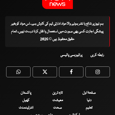
ہم نیوز پر شائع یا نشر ہونے والا مواد ادارتی ٹیم کی کاوش ہے۔ اس مواد کو بغیر
پیشگی اجازت کسی بھی صورت میں استعمال یا نقل کرنا درست نہیں۔ تمام
حقوق محفوظ ہیں © 2026
رابطہ کریں
پرائیویسی پالیسی
WhatsApp
Twitter
Facebook
Faceboo
صفحۂ اول
تازہ ترین
پاکستان
دنیا
معیشت
کھیل
تعلیم
صحت
انٹرٹینمنٹ