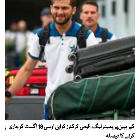
کیریبین پریمیئر لیگ ، قومی کرکٹرز کو این او سی 19 اگست کو جاری
پیٹ
کرنے کا فیصلہ