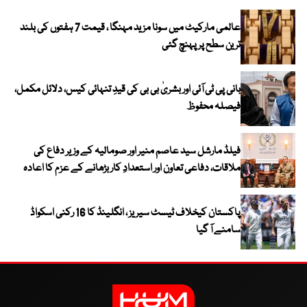
عالمی مارکیٹ میں سونا مزید مہنگا ، قیمت 7 ہفتوں کی بلند
ترین سطح پر پہنچ گئی
بانی پی ٹی آئی اور بشریٰ بی بی کی قیدِ تنہائی کیس، دلائل مکمل،
فیصلہ محفوظ
فیلڈ مارشل سید عاصم منیر اور صومالیہ کے وزیر دفاع کی
ملاقات، دفاعی تعاون اور استعدادِ کار بڑھانے کے عزم کا اعادہ
پاکستان کیخلاف ٹیسٹ سیریز ، انگلینڈ کا 16 رکنی اسکواڈ
سامنے آ گیا