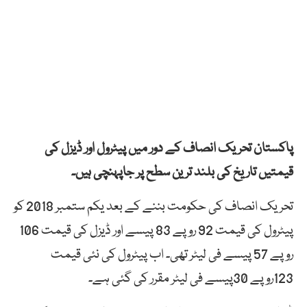
پاکستان تحریک انصاف کے دور میں پیٹرول اور ڈیزل کی
قیمتیں تاریخ کی بلند ترین سطح پر جاپہنچی ہیں۔
تحریک انصاف کی حکومت بننے کے بعد یکم ستمبر 2018 کو
پیٹرول کی قیمت 92 روپے 83 پیسے اور ڈیزل کی قیمت 106
روپے 57 پیسے فی لیٹر تھی۔ اب پیٹرول کی نئی قیمت
123روپے 30پیسے فی لیٹر مقرر کی گئی ہے۔