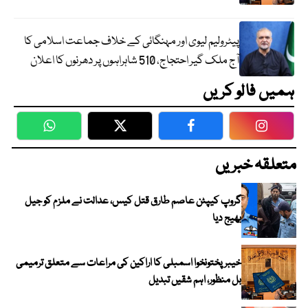
پیٹرولیم لیوی اور مہنگائی کے خلاف جماعت اسلامی کا
آج ملک گیر احتجاج، 510 شاہراہوں پر دھرنوں کا اعلان
ہمیں فالو کریں
WhatsApp
Twitter
Facebook
Faceboo
متعلقہ خبریں
گروپ کیپٹن عاصم طارق قتل کیس، عدالت نے ملزم کو جیل
بھیج دیا
خیبرپختونخوا اسمبلی کا اراکین کی مراعات سے متعلق ترمیمی
بل منظور، اہم شقیں تبدیل