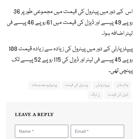
اس کے دور میں پیٹرول کی قیمت میں مجموعی طور پر 36
روپے 49 پیسے اور ڈیزل کی قیمت میں 61 روپے 46 پیسے فی
لیٹر اضافہ ہوا۔
پیپلز پارٹی کے دور میں پیٹرول کی زیادہ سے زیادہ قیمت 108
روپے 45 پیسے فی لیٹر اور ڈیزل کی 115 روپے 52 پیسے تک
پہنچی تھی۔
پاکستان
پیپلزپارٹی
پیٹرول کی قیمت
پیٹرولیم مصنوعات
ڈیزل کی قیمت
ن لیگ
LEAVE A REPLY