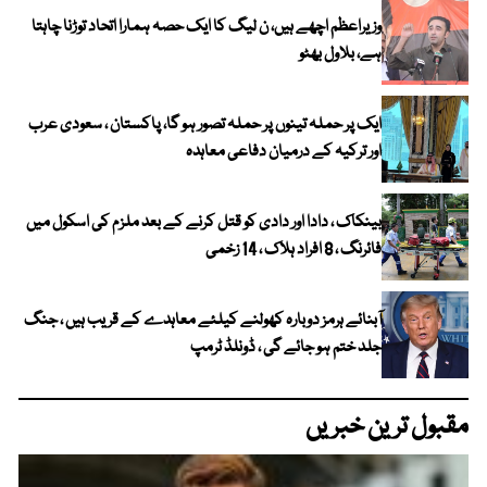
وزیراعظم اچھے ہیں، ن لیگ کا ایک حصہ ہمارا اتحاد توڑنا چاہتا
ہے، بلاول بھٹو
ایک پر حملہ تینوں پر حملہ تصور ہو گا، پاکستان ، سعودی عرب
اور ترکیہ کے درمیان دفاعی معاہدہ
بینکاک ، دادا اور دادی کو قتل کرنے کے بعد ملزم کی اسکول میں
فائرنگ ، 8 افراد ہلاک ، 14 زخمی
آبنائے ہرمز دوبارہ کھولنے کیلئے معاہدے کے قریب ہیں ، جنگ
جلد ختم ہو جائے گی ، ڈونلڈ ٹرمپ
مقبول ترین خبریں