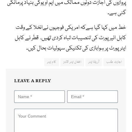
پروازوں کی اجازت دونوں ممالک میں ایم اویوکی بنیاد پرمانگی
گئی ہے۔
خط میں کہا گیا ہےکہ امریکی فوجیوں نےانخلا کے وقت
کابل ائیرپورٹ کی تنصیبات تباہ کردی تھیں، قطر نے کابل
ایئرپورٹ پر ہوابازی کی تکنیکی سہولیات بحال کیں۔
اجازت طلب
آریانا ایئر
افغان ایئر لائنز
کام ایئر
LEAVE A REPLY