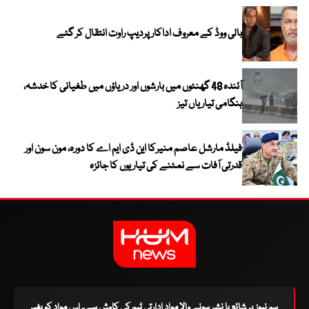
بالی ووڈ کے معروف اداکار پردیپ راوت انتقال کر گئے
آئندہ 48 گھنٹوں میں بارشوں اور دریاؤں میں طغیانی کا خدشہ،
ہنگامی تیاریاں تیز
فیلڈ مارشل عاصم منیرکا این ڈی ایم اے کا دورہ، مون سون اور
قدرتی آفات سے نمٹنے کی تیاریوں کا جائزہ
ہم نیوز پر شائع یا نشر ہونے والا مواد ادارتی ٹیم کی کاوش ہے۔ اس مواد کو بغیر