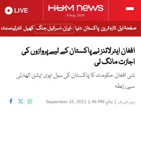
LIVE
6 Aug, 2026
صفحۂ اول
تازہ ترین
پاکستان
دنیا
ایران-اسرائیل جنگ
کھیل
انٹرٹینمنٹ
افغان ایئرلائنز نے پاکستان کے لیے پروازوں کی
اجازت مانگ لی
نئی افغان حکومت کا پاکستان کی سول ایوی ایشن اتھارٹی
سے رابطہ
|
شائع
September 15, 2021 1:46 PM
ویب ڈیسک