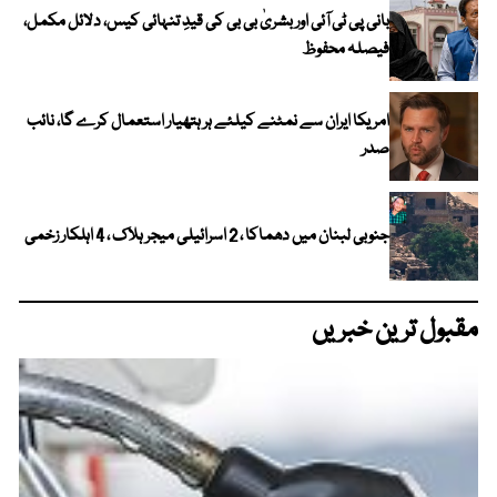
بانی پی ٹی آئی اور بشریٰ بی بی کی قیدِ تنہائی کیس، دلائل مکمل،
فیصلہ محفوظ
امریکا ایران سے نمٹنے کیلئے ہر ہتھیار استعمال کرے گا، نائب
صدر
جنوبی لبنان میں دھماکا ، 2 اسرائیلی میجر ہلاک ، 4 اہلکار زخمی
مقبول ترین خبریں