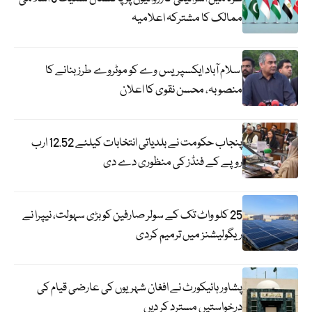
ممالک کا مشترکہ اعلامیہ
اسلام آباد ایکسپریس وے کو موٹروے طرز بنانے کا
منصوبہ، محسن نقوی کا اعلان
پنجاب حکومت نے بلدیاتی انتخابات کیلئے 12.52 ارب
روپے کے فنڈز کی منظوری دے دی
25 کلو واٹ تک کے سولر صارفین کو بڑی سہولت، نیپرا نے
ریگولیشنز میں ترمیم کردی
پشاور ہائیکورٹ نے افغان شہریوں کی عارضی قیام کی
درخواستیں مسترد کر دیں