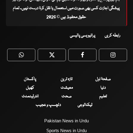
پیشگی اجازت کسی بھی صورت میں استعمال یا نقل کرنا درست نہیں۔ تمام
حقوق محفوظ ہیں © 2026
رابطہ کریں
پرائیویسی پالیسی
WhatsApp
Twitter
Facebook
Faceboo
صفحۂ اول
تازہ ترین
پاکستان
دنیا
معیشت
کھیل
تعلیم
صحت
انٹرٹینمنٹ
ٹیکنالوجی
دلچسپ و عجیب
Pakistan News in Urdu
Sports News in Urdu