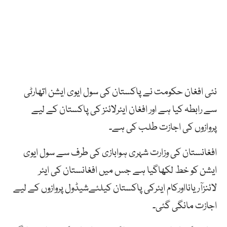
نئی افغان حکومت نے پاکستان کی سول ایوی ایشن اتھارٹی
سے رابطہ کیا ہے اور افغان ایئرلائنز کی پاکستان کے لیے
پروازوں کی اجازت طلب کی ہے۔
افغانستان کی وزارت شہری ہوابازی کی طرف سے سول ایوی
ایشن کو خط لکھاگیا ہے جس میں افغانستان کی ایئر
لائنزآریانااورکام ایئرکی پاکستان کیلئےشیڈول پروازوں کے لیے
اجازت مانگی گئی۔