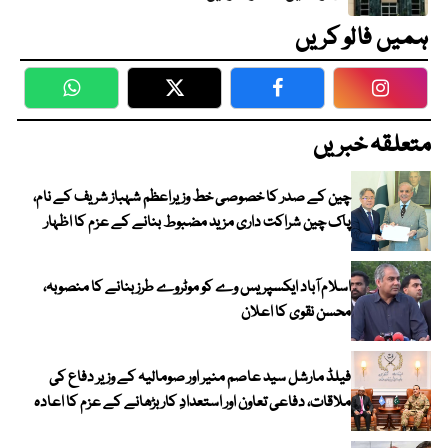
ہمیں فالو کریں
WhatsApp
Twitter
Facebook
Faceboo
متعلقہ خبریں
چین کے صدر کا خصوصی خط وزیراعظم شہباز شریف کے نام،
پاک چین شراکت داری مزید مضبوط بنانے کے عزم کا اظہار
اسلام آباد ایکسپریس وے کو موٹروے طرز بنانے کا منصوبہ،
محسن نقوی کا اعلان
فیلڈ مارشل سید عاصم منیر اور صومالیہ کے وزیر دفاع کی
ملاقات، دفاعی تعاون اور استعدادِ کار بڑھانے کے عزم کا اعادہ