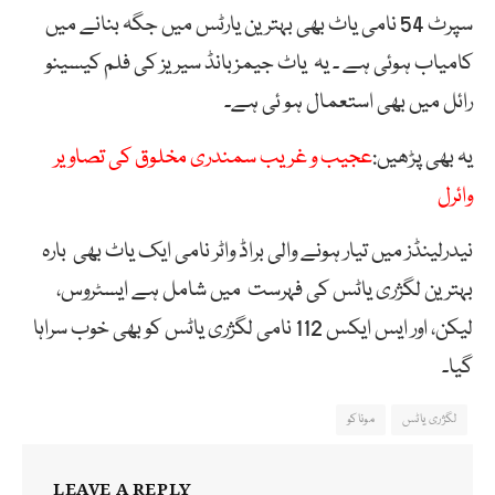
سپرٹ 54 نامی یاٹ بھی بہترین یارٹس میں جگہ بنانے میں
کامیاب ہوئی ہے ۔ یہ یاٹ جیمزبانڈ سیریز کی فلم کیسینو
رائل میں بھی استعمال ہو ئی ہے۔
یہ بھی پڑھیں:
عجیب و غریب سمندری مخلوق کی تصاویر
وائرل
نیدرلینڈز میں تیار ہونے والی براڈ واٹر نامی ایک یاٹ بھی بارہ
بہترین لگژری یاٹس کی فہرست میں شامل ہے ایسٹروس،
لیکن، اور ایس ایکس 112 نامی لگژری یاٹس کو بھی خوب سراہا
گیا۔
لگژری یاٹس
موناکو
LEAVE A REPLY