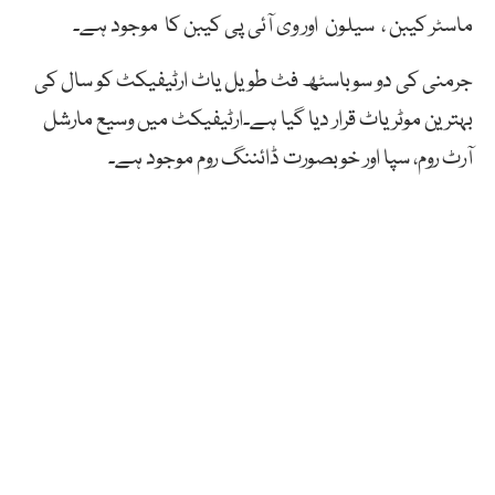
ماسٹر کیبن ، سیلون اور وی آئی پی کیبن کا موجود ہے۔
جرمنی کی دو سوباسٹھ فٹ طویل یاٹ ارٹیفیکٹ کو سال کی
بہترین موٹر یاٹ قرار دیا گیا ہے۔ارٹیفیکٹ میں وسیع مارشل
آرٹ روم، سپا اور خوبصورت ڈائننگ روم موجود ہے۔