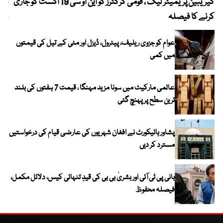
کیریبین پریمیئر لیگ ، قومی کرکٹرز کو این او سی 19 اگست کو جاری
آز
کرنے کا فیصلہ
چھی
عوام کو جزوی ریلیف، پیٹرول، ڈیزل اور مٹی کے تیل کی قیمتوں
میں کمی
عالمی مارکیٹ میں سونا مزید مہنگا ، قیمت 7 ہفتوں کی بلند
ترین سطح پر پہنچ گئی
پشاور ہائیکورٹ نے افغان شہریوں کی عارضی قیام کی درخواستیں
مسترد کر دیں
بانی پی ٹی آئی اور بشریٰ بی بی کی قیدِ تنہائی کیس، دلائل مکمل،
فیصلہ محفوظ