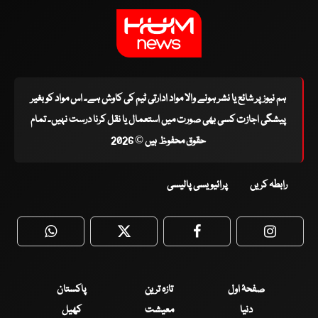
ہم نیوز پر شائع یا نشر ہونے والا مواد ادارتی ٹیم کی کاوش ہے۔ اس مواد کو بغیر
پیشگی اجازت کسی بھی صورت میں استعمال یا نقل کرنا درست نہیں۔ تمام
حقوق محفوظ ہیں © 2026
رابطہ کریں
پرائیویسی پالیسی
WhatsApp
Twitter
Facebook
Faceboo
صفحۂ اول
تازہ ترین
پاکستان
دنیا
معیشت
کھیل