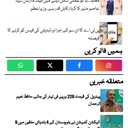
معاہدے کو عملی شکل دینے میں فیلڈ مارشل سید
عاصم منیر کا کردار قابل قدر ہے، وزیراعظم
پی ٹی اے کا ای سم کے اجرا اور تبدیلی کی فیس کم کرنے کا
فیصلہ
ہمیں فالو کریں
WhatsApp
Twitter
Facebook
Faceboo
متعلقہ خبریں
پیٹرول کی قیمت 228 روپے فی لیٹر کی جائے، حافظ نعیم
الرحمان
الیکشن کمیشن نے بلوچستان کے 4 بلدیاتی حلقوں میں 9