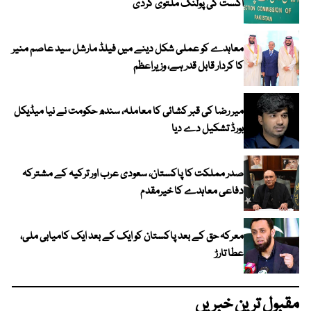
اگست کی پولنگ ملتوی کردی
معاہدے کو عملی شکل دینے میں فیلڈ مارشل سید عاصم منیر
کا کردار قابل قدر ہے، وزیراعظم
میر رضا کی قبر کشائی کا معاملہ، سندھ حکومت نے نیا میڈیکل
بورڈ تشکیل دے دیا
صدر مملکت کا پاکستان، سعودی عرب اور ترکیہ کے مشترکہ
دفاعی معاہدے کا خیرمقدم
معرکہ حق کے بعد پاکستان کو ایک کے بعد ایک کامیابی ملی،
عطا تارڑ
مقبول ترین خبریں