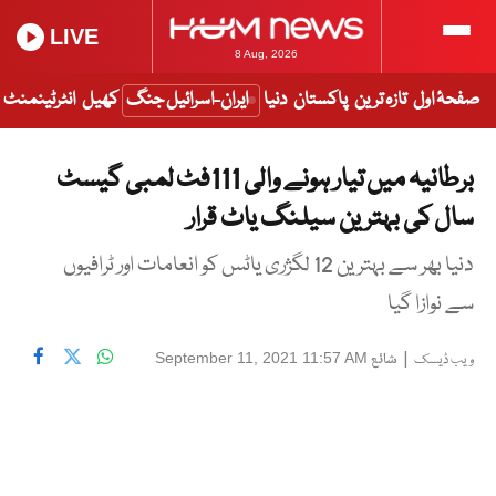
LIVE
8 Aug, 2026
صفحۂ اول
تازہ ترین
پاکستان
دنیا
ایران-اسرائیل جنگ
کھیل
انٹرٹینمنٹ
برطانیہ میں تیار ہونے والی 111فٹ لمبی گیسٹ
سال کی بہترین سیلنگ یاٹ قرار
دنیا بھر سے بہترین 12 لگژری یاٹس کو انعامات اور ٹرافیوں
سے نوازا گیا
|
شائع
September 11, 2021 11:57 AM
ویب ڈیسک