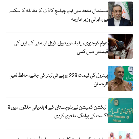
مسلمان متحد ہوں تو ہر چیلنج کا ڈٹ کر مقابلہ کر سکتے
ہیں، ایرانی وزیر خارجہ
عوام کو جزوی ریلیف، پیٹرول، ڈیزل اور مٹی کے تیل کی
قیمتوں میں کمی
پیٹرول کی قیمت 228 روپے فی لیٹر کی جائے، حافظ نعیم
الرحمان
الیکشن کمیشن نے بلوچستان کے 4 بلدیاتی حلقوں میں 9
اگست کی پولنگ ملتوی کردی