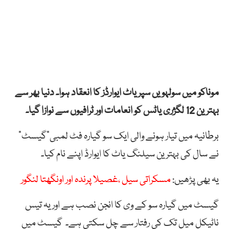
موناکو میں سولہویں سپریاٹ ایوارڈز کا انعقاد ہوا۔ دنیا بھر سے
بہترین 12 لگژری یاٹس کو انعامات اور ٹرافیوں سے نوازا گیا۔
برطانیہ میں تیار ہونے والی ایک سو گیارہ فٹ لمبی”گیسٹ”
نے سال کی بہترین سیلنگ یاٹ کا ایوارڈ اپنے نام کیا۔
یہ بھی پڑھیں:
مسکراتی سیل ،غصیلا پرندہ اور اونگھتا لنگور
گیسٹ میں گیارہ سو کے وی کا انجن نصب ہے اور یہ تیس
ناٹیکل میل تک کی رفتار سے چل سکتی ہے۔ گیسٹ میں