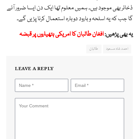
ذخائر بھی موجود ہیں۔ ہمیں معلوم تھا ایک دن ایسا ضرور آئے
گا جب کہ یہ اسلحہ و بارود دوبارہ استعمال کرنا پڑیں گے۔
یہ بھی پڑھیں:
افغان طالبان کا امریکی ہتھیاروں پر قبضہ
احمد شاہ مسعود
طالبان
LEAVE A REPLY