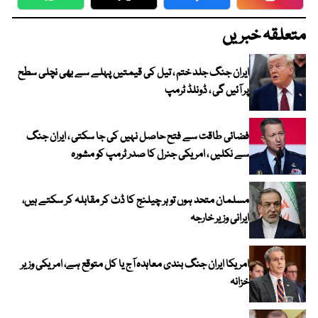
WhatsApp
Twitter
Facebook
Faceboo
متعلقہ خبریں
ایران جنگ جلد ختم ، تیل کی قیمتیں پہلے سے بھی نچلی سطح
پر آئیں گی ، ڈونلڈ ٹرمپ
فضائی طاقت سے فتح حاصل نہیں کی جا سکتی ، ایران جنگ
سے نکلیں ، امریکی جنرل کا صدر ٹرمپ کو مشورہ
مسلمان متحد ہوں تو ہر چیلنج کا ڈٹ کر مقابلہ کر سکتے ہیں،
ایرانی وزیر خارجہ
امریکا ایران جنگ بندی معاہدہ آج یا کل متوقع ہے، امریکی وزیر
خزانہ