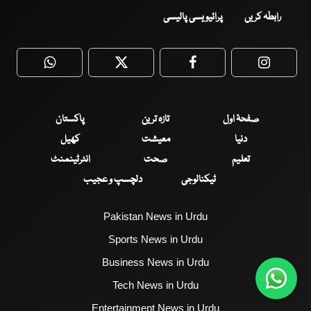
رابطہ کریں
پرائیویسی پالیسی
WhatsApp
Twitter
Facebook
Faceboo
صفحۂ اول
تازہ ترین
پاکستان
دنیا
معیشت
کھیل
تعلیم
صحت
انٹرٹینمنٹ
ٹیکنالوجی
دلچسپ و عجیب
Pakistan News in Urdu
Sports News in Urdu
Business News in Urdu
Tech News in Urdu
Entertainment News in Urdu