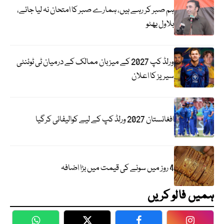
ہم صبر کر رہے ہیں، ہمارے صبر کا امتحان نہ لیا جائے،
بلاول بھٹو
ورلڈ کپ 2027 کے میزبان ممالک کے درمیان ٹی ٹوئنٹی
سیریز کا اعلان
افغانستان 2027 ورلڈ کپ کے لیے کوالیفائی کرگیا
4 روز میں سونے کی قیمت میں بڑا اضافہ
ہمیں فالو کریں