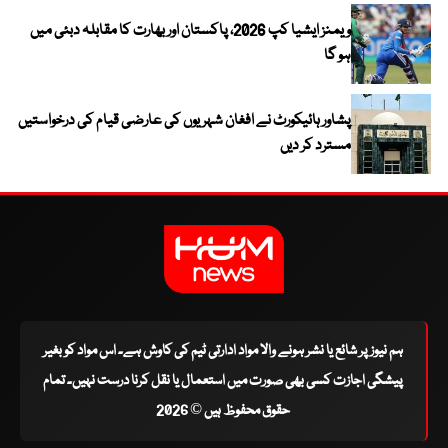
ویمنز ایشیا کپ 2026، پاکستان اور بھارت کا مقابلہ دبئی میں
ہو گا
پشاور ہائیکورٹ نے افغان شہریوں کی عارضی قیام کی درخواستیں
مسترد کر دیں
ہم نیوز پر شائع یا نشر ہونے والا مواد ادارتی ٹیم کی کاوش ہے۔ اس مواد کو بغیر
پیشگی اجازت کسی بھی صورت میں استعمال یا نقل کرنا درست نہیں۔ تمام
حقوق محفوظ ہیں © 2026