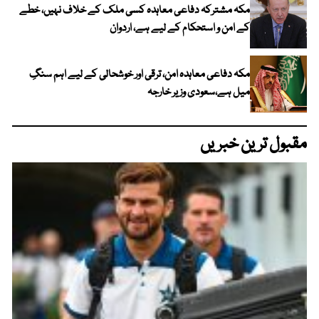
مکہ مشترکہ دفاعی معاہدہ کسی ملک کے خلاف نہیں، خطے
کے امن و استحکام کے لیے ہے، اردوان
مکہ دفاعی معاہدہ امن، ترقی اور خوشحالی کے لیے اہم سنگِ
میل ہے،سعودی وزیر خارجہ
مقبول ترین خبریں