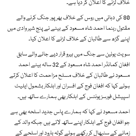
خلاف لڑنے کا اعلان کر دیا ہے۔
80 کی دہائی میں روس کے خلاف بھرپور جنگ کرنے والے
مقتول رہنما احمد شاہ مسعود کے بیٹے نے پنج شیر وادی میں
اپنے گڑھ سے طالبان کے خلاف لڑنے کا اعلان کیا۔
سویت یونین سے جنگ میں ہیرو قرار دیے جانے والے سابق
افغان کمانڈر احمد شاہ مسعود کے 32 سالہ بیٹے احمد
مسعود نے طالبان کے خلاف مسلح مزاحمت کا اعلان کرتے
ہوئے کہا کہ افغان فوج کے افسران اور اہلکار بشمول ایلیٹ
اسپیشل فورسز یونٹس کے اہلکار بھی ہمارے ساتھ ہیں۔
احمد مسعود نے کہا کہ ہمارے پاس جدید اسلحہ بھی ہے
جو افغان فوج کے اہلکار اپنے ساتھ لائے ہیں جبکہ والد کے
زمانے کے سنبھال کر رکھے ہوئے گولہ بارود اور اسلحے کے