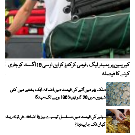
کیریبین پریمیئر لیگ ، قومی کرکٹرز کو این او سی 19 اگست کو جاری
آز
کرنے کا فیصلہ
چھی
ملک بھر میں آٹے کی قیمت میں اضافہ، ایک ہفتے میں کئی
شہروں میں 20 کلو تھیلا 100 روپے تک مہنگا
سونے کی قیمت میں مسلسل تیسرے روز بڑا اضافہ ، فی تولہ ریٹ
کہاں تک جا پہنچا؟