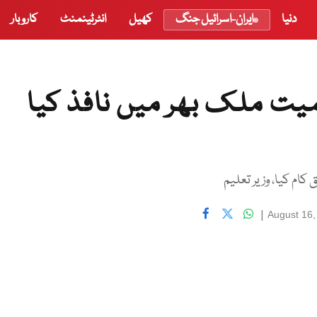
دنیا
ایران-اسرائیل جنگ
کھیل
انٹرٹینمنٹ
کاروبار
یت ملک بھر میں نافذ کیا
م کیا، وزیر تعلیم
|
August 16,