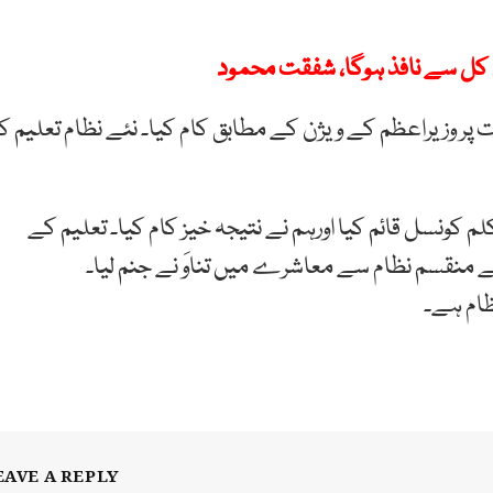
کل سے نافذ ہوگا، شفقت محمود
 وزیراعظم کے ویژن کے مطابق کام کیا۔ نئے نظام تعلیم کو
 کونسل قائم کیا اورہم نے نتیجہ خیز کام کیا۔ تعلیم کے
 منقسم نظام سے معاشرے میں تناوَ نے جنم لیا۔
ظام ہے۔
EAVE A REPLY