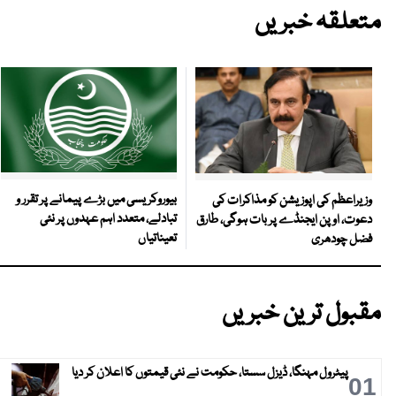
متعلقہ خبریں
بیوروکریسی میں بڑے پیمانے پر تقرر و
وزیراعظم کی اپوزیشن کو مذاکرات کی
تبادلے، متعدد اہم عہدوں پر نئی
دعوت، اوپن ایجنڈے پر بات ہوگی، طارق
تعیناتیاں
فضل چودھری
مقبول ترین خبریں
پیٹرول مہنگا، ڈیزل سستا، حکومت نے نئی قیمتوں کا اعلان کر دیا
01