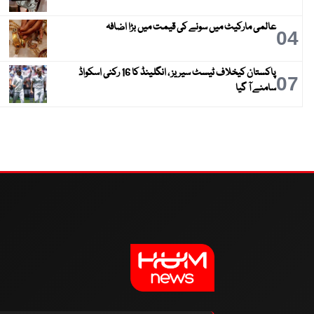
عالمی مارکیٹ میں سونے کی قیمت میں بڑا اضافہ
04
پاکستان کیخلاف ٹیسٹ سیریز ، انگلینڈ کا 16 رکنی اسکواڈ
07
سامنے آ گیا