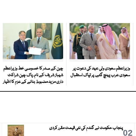
وزیراعظم سعودی ولی عہد کی دعوت پر
چین کے صدر کا خصوصی خط وزیراعظم
سعودی عرب پہنچ گئے، پر تپاک استقبال
شہباز شریف کے نام، پاک چین شراکت
داری مزید مضبوط بنانے کے عزم کا اظہار
پنجاب حکومت نے گندم کی نئی قیمت مقرر کردی
3
02