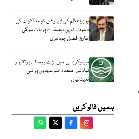
وزیراعظم کی اپوزیشن کو مذاکرات کی
دعوت، اوپن ایجنڈے پر بات ہوگی،
طارق فضل چودھری
بیوروکریسی میں بڑے پیمانے پر تقرر و
تبادلے، متعدد اہم عہدوں پر نئی
تعیناتیاں
ہمیں فالو کریں
WhatsApp
Twitter
Facebook
Facebook