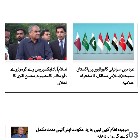
غزہ میں اسرائیلی کارروائیوں پر پاکستان
اسلام آباد ایکسپریس وے کو موٹروے
سمیت 8 اسلامی ممالک کا مشترکہ
طرز بنانے کا منصوبہ، محسن نقوی کا
اعلامیہ
اعلان
موجودہ نظام کہیں نہیں جا رہا، حکومت اپنی آئینی مدت مکمل
0
کرے گی، وزیر داخلہ