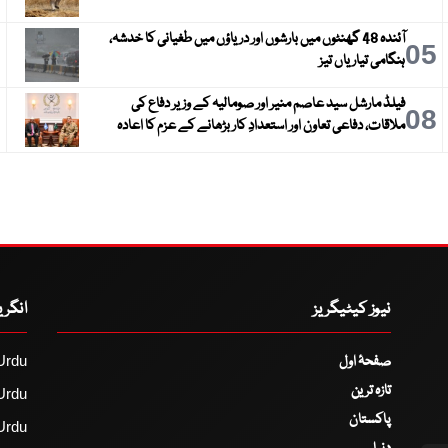
آئندہ 48 گھنٹوں میں بارشوں اور دریاؤں میں طغیانی کا خدشہ،
6
05
ہنگامی تیاریاں تیز
فیلڈ مارشل سید عاصم منیر اور صومالیہ کے وزیر دفاع کی
9
08
ملاقات، دفاعی تعاون اور استعدادِ کار بڑھانے کے عزم کا اعادہ
نیوز کیٹیگریز
انگر
صفحۂ اول
Urdu
تازہ ترین
Urdu
پاکستان
Urdu