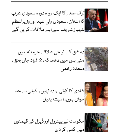
ترک صدر کا ایک روزہ دورہ سعودی عرب
کا اعلان، سعودی ولی عہد اور وزیراعظم
شہباز شریف سے اہم ملاقات کریں گے
دمشق کے نواحی علاقے جرمانہ میں
منی بس میں دھماکہ، 2 افراد جاں بحق،
متعدد زخمی
شادی کا کوئی ارادہ نہیں، اکیلی بے حد
خوش ہوں، امیشا پٹیل
حکومت نے پیٹرول اور ڈیزل کی قیمتوں
میں کمی کر دی