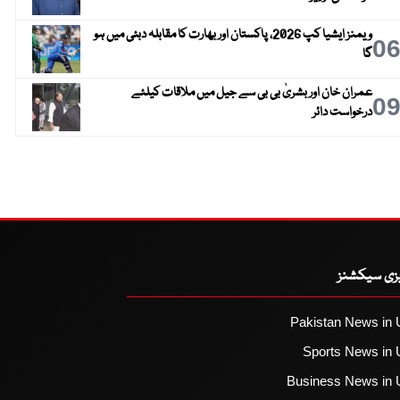
ویمنز ایشیا کپ 2026، پاکستان اور بھارت کا مقابلہ دبئی میں ہو
0
گا
عمران خان اور بشریٰ بی بی سے جیل میں ملاقات کیلئے
0
درخواست دائر
یزی سیکشنز
Pakistan News in 
Sports News in 
Business News in 