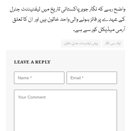
واضح رہے کہ نگار جوہر پاکستانی تاریخ میں لیفٹیننٹ جنرل
کے عہدے پر فائز ہونے والی واحد خاتون ہیں اور ان کا تعلق
آرمی میڈیکل کور سے ہے۔
ایک ہی نگار
پہلی لیفٹیننٹ جنرل خاتون
LEAVE A REPLY