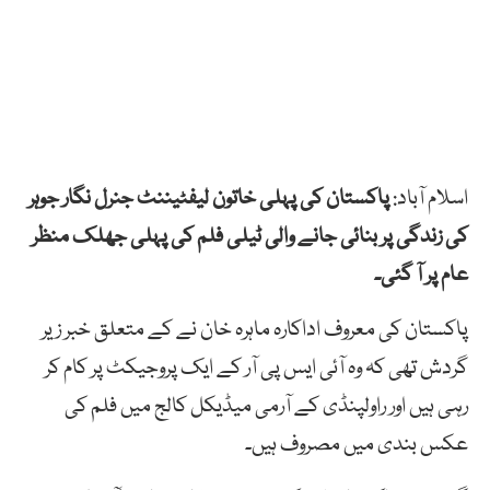
اسلام آباد:
پاکستان کی پہلی خاتون لیفٹیننٹ جنرل نگار جوہر
کی زندگی پر بنائی جانے والی ٹیلی فلم کی پہلی جھلک منظر
عام پر آ گئی۔
پاکستان کی معروف اداکارہ ماہرہ خان نے کے متعلق خبر زیر
گردش تھی کہ وہ آئی ایس پی آر کے ایک پروجیکٹ پر کام کر
رہی ہیں اور راولپنڈی کے آرمی میڈیکل کالج میں فلم کی
عکس بندی میں مصروف ہیں۔