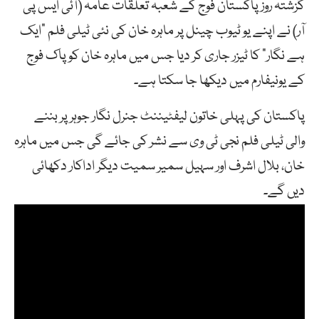
گزشتہ روز پاکستان فوج کے شعبہ تعلقات عامہ (آئی ایس پی
آر) نے اپنے یو ٹیوب چینل پر ماہرہ خان کی نئی ٹیلی فلم “ایک
ہے نگار” کا ٹیزر جاری کر دیا جس میں ماہرہ خان کو پاک فوج
کے یونیفارم میں دیکھا جا سکتا ہے۔
پاکستان کی پہلی خاتون لیفٹیننٹ جنرل نگار جوہر پر بننے
والی ٹیلی فلم نجی ٹی وی سے نشر کی جائے گی جس میں ماہرہ
خان، بلال اشرف اور سہیل سمیر سمیت دیگر اداکار دکھائی
دیں گے۔