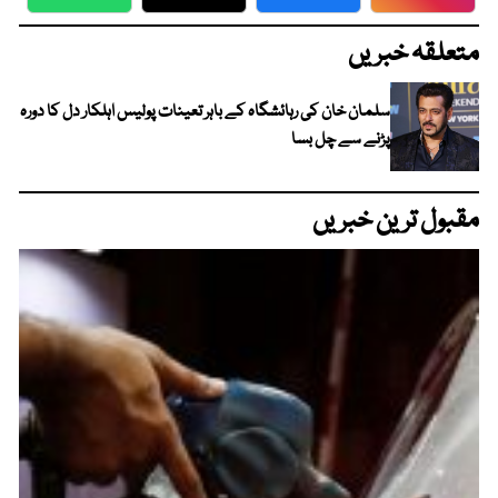
WhatsApp
Twitter
Facebook
Faceboo
متعلقہ خبریں
سلمان خان کی رہائشگاہ کے باہر تعینات پولیس اہلکار دل کا دورہ
پڑنے سے چل بسا
مقبول ترین خبریں