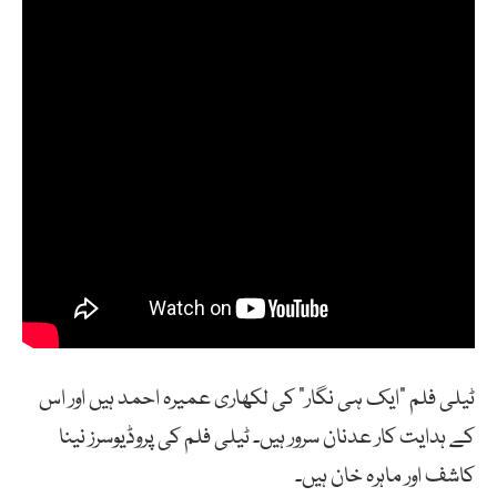
ٹیلی فلم “ایک ہی نگار” کی لکھاری عمیرہ احمد ہیں اور اس
کے ہدایت کار عدنان سرور ہیں۔ ٹیلی فلم کی پروڈیوسرز نینا
کاشف اور ماہرہ خان ہیں۔