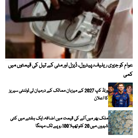
عوام کو جزوی ریلیف، پیٹرول، ڈیزل اور مٹی کے تیل کی قیمتوں میں
4 روز میں سونے کی قیمت میں بڑا اضافہ
کمی
ورلڈ کپ 2027 کے میزبان ممالک کے درمیان ٹی ٹوئنٹی سیریز
کا اعلان
ملک بھر میں آٹے کی قیمت میں اضافہ، ایک ہفتے میں کئی
شہروں میں 20 کلو تھیلا 100 روپے تک مہنگا