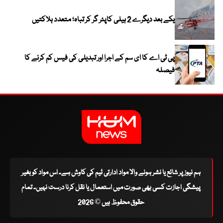
یکے بعد دیگرے 2 ہیلی کاپٹر گر کر تباہ؛ متعدد ہلاکتیں
پی ٹی اے کا ای سم کے اجرا اور تبدیلی کی فیس کم کرنے کا
فیصلہ
ہم نیوز پر شائع یا نشر ہونے والا مواد ادارتی ٹیم کی کاوش ہے۔ اس مواد کو بغیر
پیشگی اجازت کسی بھی صورت میں استعمال یا نقل کرنا درست نہیں۔ تمام
حقوق محفوظ ہیں © 2026