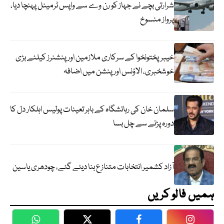
شرارتی بچے نے جہاز کو رن وے سے واپس ٹرمینل پہنچا دیا،
پرواز منسوخ
خیبرپختونخوا کے سرکاری ملازمین اور پنشنرز کیلئے بڑی
خوشخبری، الاؤنس اور پنشن میں اضافہ
سلمان خان کی رہائشگاہ کے باہر تعینات پولیس اہلکار دل کا
دورہ پڑنے سے چل بسا
آزاد کشمیر انتخابات متنازع بنا دیئے گئے، چودھری یاسین
ہمیں فالو کریں