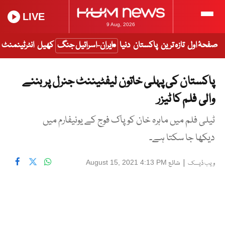
LIVE
9 Aug, 2026
صفحۂ اول
تازہ ترین
پاکستان
دنیا
ایران-اسرائیل جنگ
کھیل
انٹرٹینمنٹ
پاکستان کی پہلی خاتون لیفٹیننٹ جنرل پر بننے
والی فلم کا ٹیزر
ٹیلی فلم میں ماہرہ خان کو پاک فوج کے یونیفارم میں
دیکھا جا سکتا ہے۔
|
شائع
August 15, 2021 4:13 PM
ویب ڈیسک