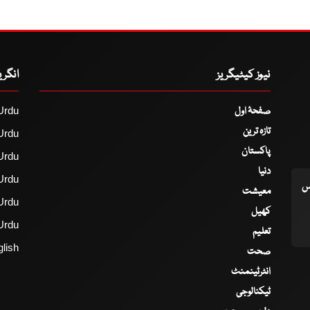
نیوز کیٹیگریز
انگر
صفحۂ اول
Urdu
تازہ ترین
Urdu
پاکستان
Urdu
دنیا
Urdu
اس
معیشت
Urdu
کھیل
Urdu
تعلیم
lish
صحت
انٹرٹینمنٹ
ٹیکنالوجی