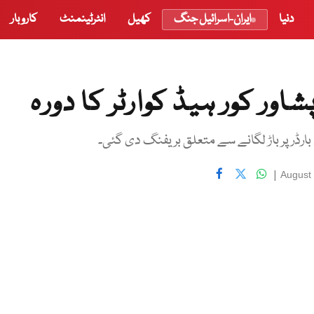
دنیا
ایران-اسرائیل جنگ
کھیل
انٹرٹینمنٹ
کاروبار
اور کور ہیڈ کوارٹر کا دورہ
بارڈر پر باڑ لگانے سے متعلق بریفنگ دی گئی۔
|
August