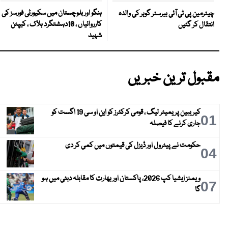
ہنگو اور بلوچستان میں سکیورٹی فورسز کی
چیئرمین پی ٹی آئی بیرسٹر گوہر کی والدہ
کارروائیاں ، 10دہشتگرد ہلاک ، کیپٹن
انتقال کر گئیں
شہید
مقبول ترین خبریں
کیریبین پریمیئر لیگ ، قومی کرکٹرز کو این او سی 19 اگست کو
01
جاری کرنے کا فیصلہ
حکومت نے پیٹرول اور ڈیزل کی قیمتوں میں کمی کر دی
04
ویمنز ایشیا کپ 2026، پاکستان اور بھارت کا مقابلہ دبئی میں ہو
07
گا