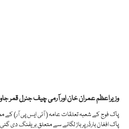
وزیراعظم عمران خان اور آرمی چیف جنرل قمر جاوید 
پاک فوج کے شعبہ تعلقات عامہ ( آئی ایس پی آر) کے مط
پاک افغان بارڈر پر باڑ لگانے سے متعلق بریفنگ دی گئی۔