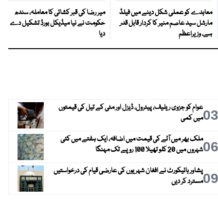
معاہدے کو عملی شکل دینے میں فیلڈ
میر رضا کی قبر کشائی کا معاملہ، سندھ
مارشل سید عاصم منیر کا کردار قابل قدر
حکومت نے نیا میڈیکل بورڈ تشکیل دے
ہے، وزیراعظم
دیا
عوام کو جزوی ریلیف، پیٹرول، ڈیزل اور مٹی کے تیل کی قیمتوں
0
میں کمی
ملک بھر میں آٹے کی قیمت میں اضافہ، ایک ہفتے میں کئی
0
شہروں میں 20 کلو تھیلا 100 روپے تک مہنگا
پشاور ہائیکورٹ نے افغان شہریوں کی عارضی قیام کی درخواستیں
0
مسترد کر دیں