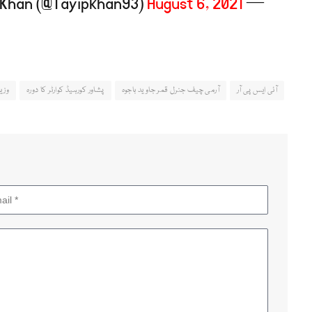
August 6, 2021
— Tayyab Khan (@Tayipkhan93)
آئی ایس پی آر
آرمی چیف جنرل قمر جاوید باجوہ
پشاور کورہیڈ کوارٹر کا دورہ
وزی