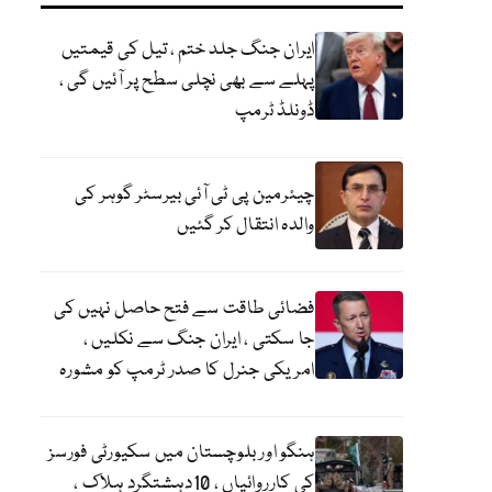
ایران جنگ جلد ختم ، تیل کی قیمتیں
پہلے سے بھی نچلی سطح پر آئیں گی ،
ڈونلڈ ٹرمپ
چیئرمین پی ٹی آئی بیرسٹر گوہر کی
والدہ انتقال کر گئیں
فضائی طاقت سے فتح حاصل نہیں کی
جا سکتی ، ایران جنگ سے نکلیں ،
امریکی جنرل کا صدر ٹرمپ کو مشورہ
ہنگو اور بلوچستان میں سکیورٹی فورسز
کی کارروائیاں ، 10دہشتگرد ہلاک ،