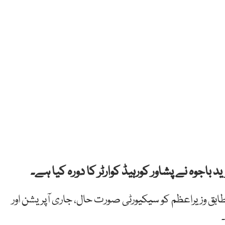
باجوہ نے پشاور کورہیڈ کوارٹر کا دورہ کیا ہے۔
ابق وزیراعظم کو سیکیورٹی صورت حال، جاری آپریشن اور