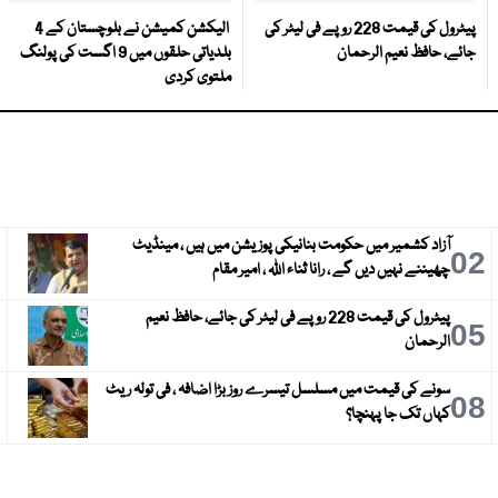
پیٹرول کی قیمت 228 روپے فی لیٹر کی
الیکشن کمیشن نے بلوچستان کے 4
جائے، حافظ نعیم الرحمان
بلدیاتی حلقوں میں 9 اگست کی پولنگ
ملتوی کردی
آزاد کشمیر میں حکومت بنانیکی پوزیشن میں ہیں ، مینڈیٹ
3
02
چھیننے نہیں دیں گے ، رانا ثناء اللہ ، امیر مقام
پیٹرول کی قیمت 228 روپے فی لیٹر کی جائے، حافظ نعیم
6
05
الرحمان
سونے کی قیمت میں مسلسل تیسرے روز بڑا اضافہ ، فی تولہ ریٹ
9
08
کہاں تک جا پہنچا؟