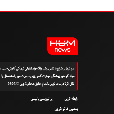
ہم نیوز پر شائع یا نشر ہونے والا مواد ادارتی ٹیم کی کاوش ہے۔ 
مواد کو بغیر پیشگی اجازت کسی بھی صورت میں استعمال یا
نقل کرنا درست نہیں۔ تمام حقوق محفوظ ہیں © 2026
رابطہ کریں
پرائیویسی پالیسی
ہمیں فالو کریں