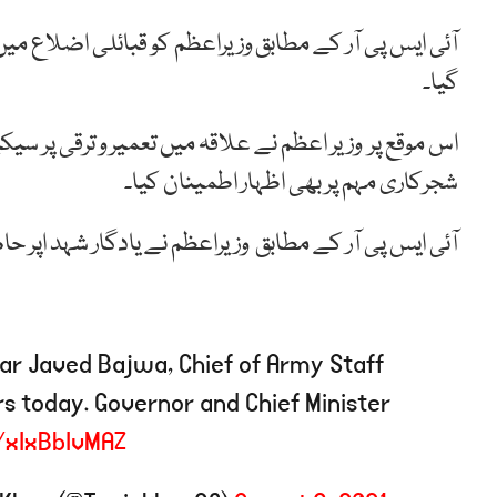
آئی ایس پی آر کے مطابق وزیراعظم کو قبائلی اضلاع می
گیا۔
اس موقع پر وزیر اعظم نے علاقہ میں تعمیر و ترقی پر سیکیورٹ
شجرکاری مہم پر بھی اظہار اطمینان کیا۔
آئی ایس پی آر کے مطابق وزیراعظم نے یادگار شہد اپر ح
ar Javed Bajwa, Chief of Army Staff
s today. Governor and Chief Minister
/xIxBbIvMAZ