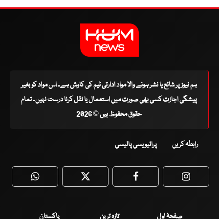
ہم نیوز پر شائع یا نشر ہونے والا مواد ادارتی ٹیم کی کاوش ہے۔ اس مواد کو بغیر
پیشگی اجازت کسی بھی صورت میں استعمال یا نقل کرنا درست نہیں۔ تمام
حقوق محفوظ ہیں © 2026
رابطہ کریں
پرائیویسی پالیسی
WhatsApp
Twitter
Facebook
Faceboo
صفحۂ اول
تازہ ترین
پاکستان