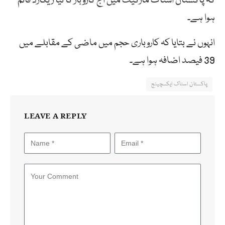
کہ پاکستان اسٹاک مارکیٹ میں آج کاروبار کا نیا ریکارڈ قائم
ہوا ہے۔
انہوں نے بتایا کہ کاروباری حجم میں ماضی کے مقابلے میں
39 فیصد اضافہ ہوا ہے۔
پاکستان اسٹاک ایکسچینج
LEAVE A REPLY