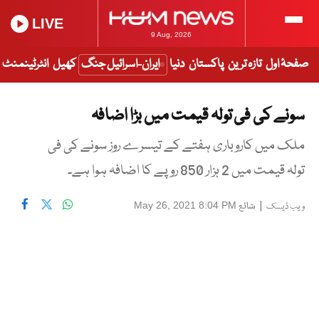
LIVE
9 Aug, 2026
صفحۂ اول
تازہ ترین
پاکستان
دنیا
ایران-اسرائیل جنگ
کھیل
انٹرٹینمنٹ
سونے کی فی تولہ قیمت میں بڑا اضافہ
ملک میں کاروباری ہفتے کے تیسرے روز سونے کی فی
تولہ قیمت میں 2 ہزار 850 روپے کا اضافہ ہوا ہے۔
|
شائع
May 26, 2021 8:04 PM
ویب ڈیسک