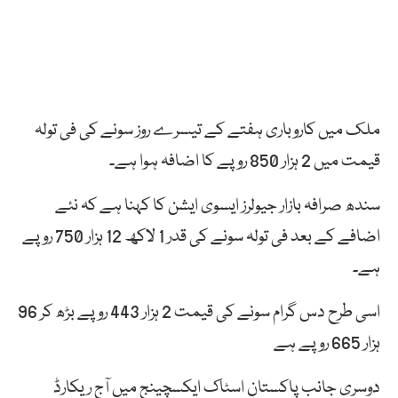
ملک میں کاروباری ہفتے کے تیسرے روز سونے کی فی تولہ
قیمت میں 2 ہزار 850 روپے کا اضافہ ہوا ہے۔
سندھ صرافہ بازار جیولرز ایسوی ایشن کا کہنا ہے کہ نئے
اضافے کے بعد فی تولہ سونے کی قدر 1 لاکھ 12 ہزار 750 روپے
ہے۔
اسی طرح دس گرام سونے کی قیمت 2 ہزار 443 روپے بڑھ کر 96
ہزار 665 روپے ہے
دوسری جانب پاکستان اسٹاک ایکسچینج میں آج ریکارڈ