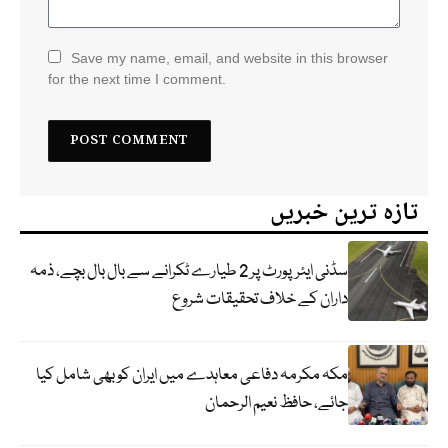
Save my name, email, and website in this browser
for the next time I comment.
تازہ ترین خبریں
سڈنی ایئرپورٹ پر 2 طیارے ٹکرانے سے بال بال بچے، ذمہ
داران کے خلاف تحقیقات شروع
مکہ مکرمہ دفاعی معاہدے میں ایران کو بھی شامل کیا
جائے، حافظ نعیم الرحمان