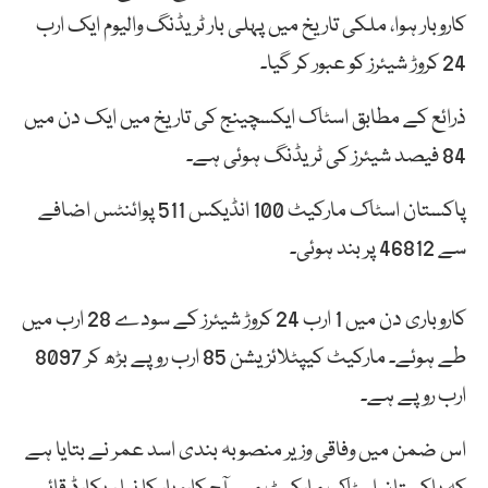
کاروبار ہوا، ملکی تاریخ میں پہلی بار ٹریڈنگ والیوم ایک ارب
24 کروڑ شیئرز کو عبور کر گیا۔
ذرائع کے مطابق اسٹاک ایکسچینج کی تاریخ میں ایک دن میں
84 فیصد شیئرز کی ٹریڈنگ ہوئی ہے۔
پاکستان اسٹاک مارکیٹ 100 انڈیکس 511 پوائنٹس اضافے
سے 46812 پر بند ہوئی۔
کاروباری دن میں 1 ارب 24 کروڑ شیئرز کے سودے 28 ارب میں
طے ہوئے۔ مارکیٹ کیپٹلائزیشن 85 ارب روپے بڑھ کر 8097
ارب روپے ہے۔
اس ضمن میں وفاقی وزیر منصوبہ بندی اسد عمر نے بتایا ہے