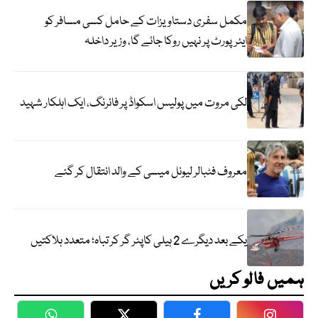
مکمل سفری دستاویزات کے حامل کسی مسافر کو
ایئرپورٹ پر نہیں روکا جائے گا، وزیر داخلہ
لکی مروت میں پولیس اسکواڈ پر فائرنگ، ایک اہلکار شہید
معروف فٹبالر لیونل میسی کے والد انتقال کر گئے
یکے بعد دیگرے 2 ہیلی کاپٹر گر کر تباہ؛ متعدد ہلاکتیں
ہمیں فالو کریں