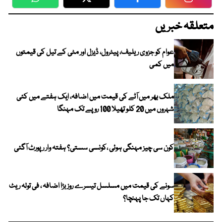
WhatsApp
Twitter
Facebook
Faceboo
متعلقہ خبریں
عوام کو جزوی ریلیف، پیٹرول، ڈیزل اور مٹی کے تیل کی قیمتوں
میں کمی
ملک بھر میں آٹے کی قیمت میں اضافہ، ایک ہفتے میں کئی
شہروں میں 20 کلو تھیلا 100 روپے تک مہنگا
کون سی چیز مہنگی ہوئی ،کونسی سستی؟ ہفتہ وار رپورٹ آگئی
سونے کی قیمت میں مسلسل تیسرے روز بڑا اضافہ ، فی تولہ ریٹ
کہاں تک جا پہنچا؟