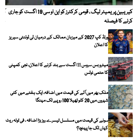
کیریبین پریمیئر لیگ ، قومی کرکٹرز کو این او سی 19 اگست کو جاری
آز
کرنے کا فیصلہ
چھی
ورلڈ کپ 2027 کے میزبان ممالک کے درمیان ٹی ٹوئنٹی سیریز
کا اعلان
میٹرو بس سروس 11 اگست سے بند کرنے کا اعلان، نجی کمپنی
کا حتمی نوٹس
ملک بھر میں آٹے کی قیمت میں اضافہ، ایک ہفتے میں کئی
شہروں میں 20 کلو تھیلا 100 روپے تک مہنگا
سونے کی قیمت میں مسلسل تیسرے روز بڑا اضافہ ، فی تولہ ریٹ
کہاں تک جا پہنچا؟