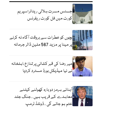
جسٹس مسرت ہلالی ریٹائر؛سپریم
کورٹ میں فل کورٹ ریفرنس
بچوں کو خطرات سے بروقت آگاہ نہ کرنے
پر میٹا پر مزید 567 ملین ڈالر جرمانہ
میر رضا کی قبر کشائی پر تنازع،اہلخانہ
نے نیا میڈیکل بورڈ مسترد کردیا
آبنائے ہرمز دوبارہ کھولنے کیلئے
معاہدے کے قریب ہیں ، جنگ جلد
ختم ہو جائے گی ، ڈونلڈ ٹرمپ