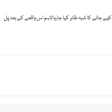
یے جانے کا شبہ ظاہر کیا جارہا تاہم اس واقعے کے بعد پل