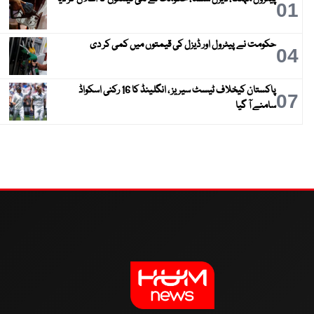
01
حکومت نے پیٹرول اور ڈیزل کی قیمتوں میں کمی کر دی
04
پاکستان کیخلاف ٹیسٹ سیریز ، انگلینڈ کا 16 رکنی اسکواڈ
07
سامنے آ گیا