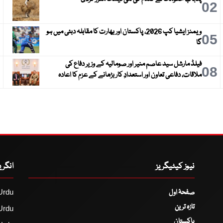
3
02
ویمنز ایشیا کپ 2026، پاکستان اور بھارت کا مقابلہ دبئی میں ہو
6
05
گا
فیلڈ مارشل سید عاصم منیر اور صومالیہ کے وزیر دفاع کی
9
08
ملاقات، دفاعی تعاون اور استعدادِ کار بڑھانے کے عزم کا اعادہ
نیوز کیٹیگریز
انگر
صفحۂ اول
Urdu
تازہ ترین
Urdu
پاکستان