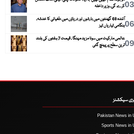
0
کرے گی، وزیر داخلہ
آئندہ 48 گھنٹوں میں بارشوں اور دریاؤں میں طغیانی کا خدشہ،
0
ہنگامی تیاریاں تیز
عالمی مارکیٹ میں سونا مزید مہنگا ، قیمت 7 ہفتوں کی بلند
0
ترین سطح پر پہنچ گئی
یزی سیکشنز
Pakistan News in 
Sports News in 