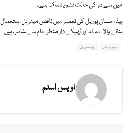
میں سے دو کی حالت تشویشناک ہے۔
ہیڈ احسان پور پل کی تعمیر میں ناقص میٹریل استعمال ک
بنانے والا عملہ اور ٹھیکے دار منظر عام سے غائب ہیں۔
رحیم یار خان
زیر تعمیر پل
اویس اسلم