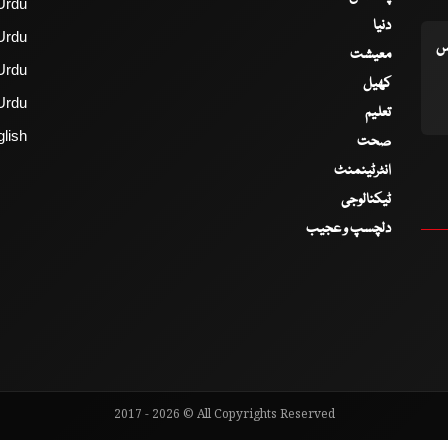
Urdu
دنیا
Urdu
اس
معیشت
Urdu
کھیل
Urdu
تعلیم
lish
صحت
انٹرٹینمنٹ
ٹیکنالوجی
دلچسپ و عجیب
2017 - 2026 © All Copyrights Reserved