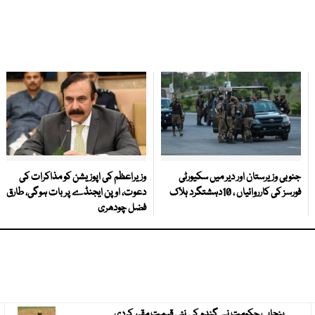
جنوبی وزیرستان اور دیر میں سکیورٹی
وزیراعظم کی اپوزیشن کو مذاکرات کی
فورسز کی کارروائیاں ، 10دہشتگرد ہلاک
دعوت، اوپن ایجنڈے پر بات ہوگی، طارق
فضل چودھری
پنجاب حکومت نے گندم کی نئی قیمت مقرر کردی