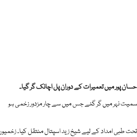
حسان پور میں تعمیرات کے دوران پل اچانک گر گیا۔
 پل سمیت نہر میں گر گئے جس میں سے چار مزدور زخمی ہو
 تحت طبی امداد کے لیے شیخ زید اسپتال منتقل کیا۔ زخمیوں