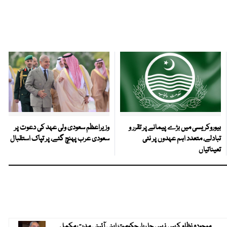
بیوروکریسی میں بڑے پیمانے پر تقرر و
وزیراعظم سعودی ولی عہد کی دعوت پر
تبادلے، متعدد اہم عہدوں پر نئی
سعودی عرب پہنچ گئے، پر تپاک استقبال
تعیناتیاں
موجودہ نظام کہیں نہیں جا رہا، حکومت اپنی آئینی مدت مکمل