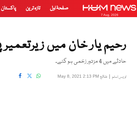
صفحۂ اول
تازہ ترین
پاکستان
7 Aug, 2026
رحیم یار خان میں زیرتعمیر پ
حادثے میں 4 مزدور زخمی ہو گئے۔
|
شائع
May 8, 2021 2:13 PM
اویس اسلم