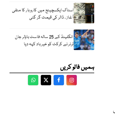
اسٹاک ایکسچینج میں کاروبار کا منفی
آغاز ، ڈالر کی قیمت گر گئی
انگلینڈ کے 25 سالہ فاسٹ باؤلر جان
ٹرنر نے کرکٹ کو خیر باد کہہ دیا
ہمیں فالو کریں
WhatsApp
Twitter
Facebook
Facebook