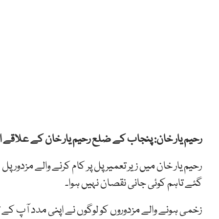
رحیم یار خان: پنجاب کے ضلع رحیم یار خان کے علاقے ا
رحیم یار خان میں زیر تعمیر پل پر کام کرنے والے مزدور
گئے تاہم کوئی جانی نقصان نہیں ہوا۔
زخمی ہونے والے مزدوروں کو لوگوں نے اپنی مدد آپ کے