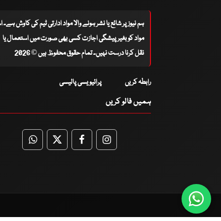
ہم نیوز پر شائع یا نشر ہونے والا مواد ادارتی ٹیم کی کاوش ہے۔ 
مواد کو بغیر پیشگی اجازت کسی بھی صورت میں استعمال یا
نقل کرنا درست نہیں۔ تمام حقوق محفوظ ہیں © 2026
رابطہ کریں
پرائیویسی پالیسی
ہمیں فالو کریں
WhatsApp
Twitter
Facebook
Facebook