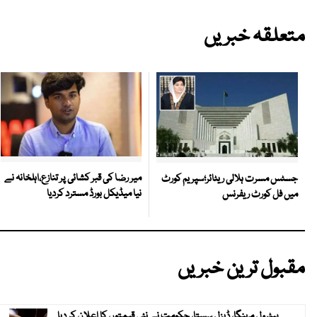
متعلقہ خبریں
میر رضا کی قبر کشائی پر تنازع،اہلخانہ نے
جسٹس مسرت ہلالی ریٹائر؛سپریم کورٹ
نیا میڈیکل بورڈ مسترد کردیا
میں فل کورٹ ریفرنس
مقبول ترین خبریں
پیٹرول مہنگا، ڈیزل سستا، حکومت نے نئی قیمتوں کا اعلان کر دیا