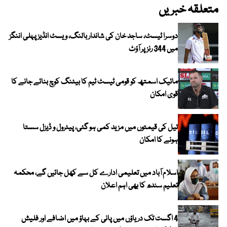
متعلقہ خبریں
دوسرا ٹیسٹ، ساجد خان کی شاندار بالنگ، ویسٹ انڈیز پہلی اننگز
میں 344 رنز پر آؤٹ
مائیک اسمتھ کو قومی ٹیسٹ ٹیم کا بیٹنگ کوچ بنائے جانے کا
قوی امکان
تیل کی قیمتوں میں مزید کمی ہو گئی، پیٹرول و ڈیزل سستا
ہونے کا امکان
اسلام آباد میں تعلیمی ادارے کل سے کھل جائیں گے، محکمہ
تعلیم سندھ کا بھی اہم اعلان
4 اگست تک دریاؤں میں پانی کے بہاؤ میں اضافے اور فلیش