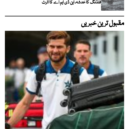
فلڈنگ کا خدشہ، این ڈی ایم اے کا الرٹ
مقبول ترین خبریں