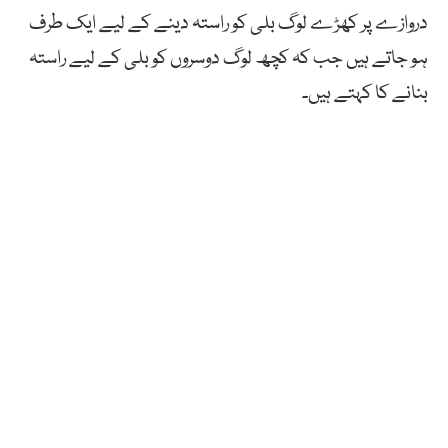
دروازے پر کھڑے لوگ بلی کو راستہ دینے کے لیے ایک طرف
ہو جاتے ہیں جب کہ کچھ لوگ دوسروں کو بلی کے لیے راستہ
بنانے کا کہتے ہیں۔