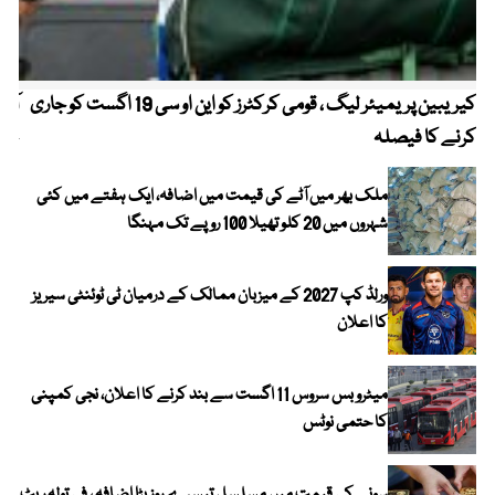
کیریبین پریمیئر لیگ ، قومی کرکٹرز کو این او سی 19 اگست کو جاری
آز
کرنے کا فیصلہ
چھی
ملک بھر میں آٹے کی قیمت میں اضافہ، ایک ہفتے میں کئی
شہروں میں 20 کلو تھیلا 100 روپے تک مہنگا
ورلڈ کپ 2027 کے میزبان ممالک کے درمیان ٹی ٹوئنٹی سیریز
کا اعلان
میٹرو بس سروس 11 اگست سے بند کرنے کا اعلان، نجی کمپنی
کا حتمی نوٹس