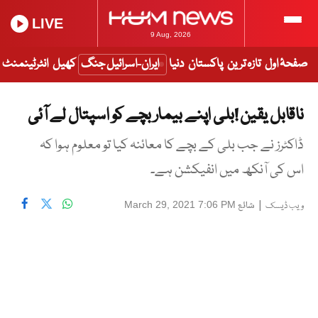
LIVE
9 Aug, 2026
صفحۂ اول
تازہ ترین
پاکستان
دنیا
ایران-اسرائیل جنگ
کھیل
انٹرٹینمنٹ
ناقابل یقین !بلی اپنے بیمار بچے کو اسپتال لے آئی
ڈاکٹرز نے جب بلی کے بچے کا معائنہ کیا تو معلوم ہوا کہ
اس کی آنکھ میں انفیکشن ہے۔
|
شائع
March 29, 2021 7:06 PM
ویب ڈیسک