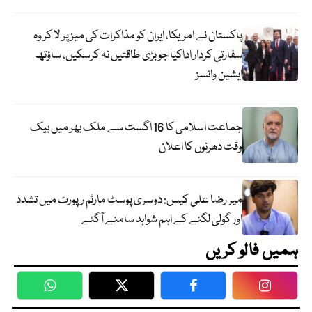
پاکستان نے امریکا، ایران کو مذاکرات کی میز پر لا کر وہ
سفارتی کردار اداکیا جو بڑی طاقتیں نہ کرسکیں، ساؤتھ
ایشین وائسز
جماعت اسلامی کا 16 اگست سے ملک بھر میں بیک
وقت دھرنوں کا اعلان
میر رضا علی کیس: دوسری پوسٹ مارٹم رپورٹ میں تشدد
اور گولی لگنے کے اہم شواہد سامنے آگئے
ہمیں فالو کریں
WhatsApp
Twitter
Facebook
Faceboo