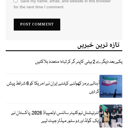
Save my name, email, and website in this browser
for the next time I comment.
تازہ ترین خبریں
یکے بعد دیگرے 2 ہیلی کاپٹر گر کر تباہ؛ متعدد ہلاکتیں
آبنائے ہرمز کھولنے کیلئے ایران نے امریکا کو 6 شرائط پیش
کر دیں
انٹرنیشنل نیوکلیئر سائنس اولمپیاڈ 2026، پاکستان نے
ایک گولڈ اور دو سلور میڈلز جیت لیے