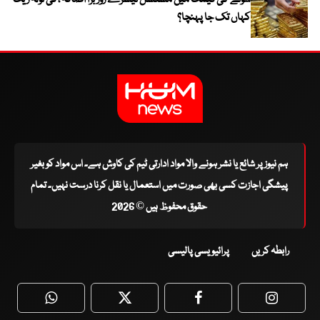
سونے کی قیمت میں مسلسل تیسرے روز بڑا اضافہ ، فی تولہ ریٹ
کہاں تک جا پہنچا؟
ہم نیوز پر شائع یا نشر ہونے والا مواد ادارتی ٹیم کی کاوش ہے۔ اس مواد کو بغیر
پیشگی اجازت کسی بھی صورت میں استعمال یا نقل کرنا درست نہیں۔ تمام
حقوق محفوظ ہیں © 2026
رابطہ کریں
پرائیویسی پالیسی
WhatsApp
Twitter
Facebook
Faceboo