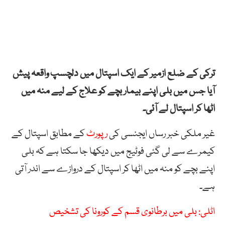
ترکی کے ضلع ازمیر کے ایک اسپتال میں دلچسپ واقعہ پیش
آیا جس میں بلی اپنے بیمار بچے کو علاج کے لیے منہ میں
اٹھا کر اسپتال لے آئی۔
غیر ملکی خبر رساں ایجنسی کی
رپورٹ
کے مطابق اسپتال کے
کیمرے سے لی گئی فوٹیج میں دیکھا جا سکتا ہے کہ بلی
اپنے بچے کو منہ میں اٹھا کر اسپتال کے دروازے سے اندر آتی
ہے۔
اٹلی: بلی میں برطانوی قسم کے کورونا کی تشخیص