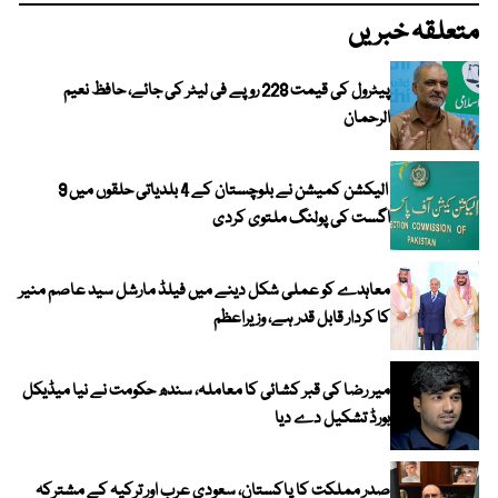
متعلقہ خبریں
پیٹرول کی قیمت 228 روپے فی لیٹر کی جائے، حافظ نعیم
الرحمان
الیکشن کمیشن نے بلوچستان کے 4 بلدیاتی حلقوں میں 9
اگست کی پولنگ ملتوی کردی
معاہدے کو عملی شکل دینے میں فیلڈ مارشل سید عاصم منیر
کا کردار قابل قدر ہے، وزیراعظم
میر رضا کی قبر کشائی کا معاملہ، سندھ حکومت نے نیا میڈیکل
بورڈ تشکیل دے دیا
صدر مملکت کا پاکستان، سعودی عرب اور ترکیہ کے مشترکہ