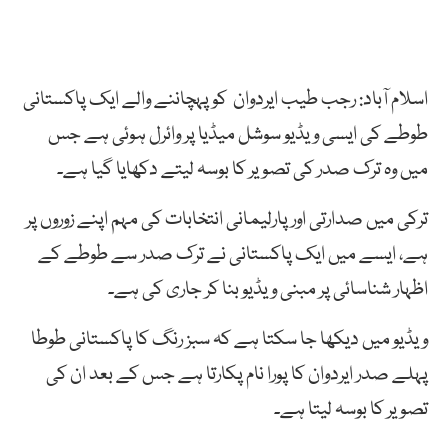
اسلام آباد: رجب طیب ایردوان کو پہچاننے والے ایک پاکستانی
طوطے کی ایسی ویڈیو سوشل میڈیا پر وائرل ہوئی ہے جس
میں وہ ترک صدر کی تصویر کا بوسہ لیتے دکھایا گیا ہے۔
ترکی میں صدارتی اور پارلیمانی انتخابات کی مہم اپنے زوروں پر
ہے، ایسے میں ایک پاکستانی نے ترک صدر سے طوطے کے
اظہار شناسائی پر مبنی ویڈیو بنا کر جاری کی ہے۔
ویڈیو میں دیکھا جا سکتا ہے کہ سبز رنگ کا پاکستانی طوطا
پہلے صدر ایردوان کا پورا نام پکارتا ہے جس کے بعد ان کی
تصویر کا بوسہ لیتا ہے۔