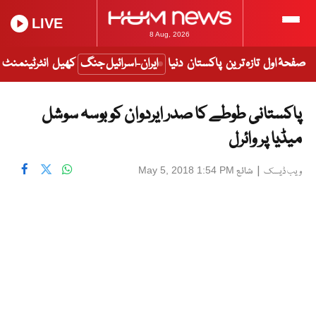
LIVE
8 Aug, 2026
صفحۂ اول
تازہ ترین
پاکستان
دنیا
ایران-اسرائیل جنگ
کھیل
انٹرٹینمنٹ
پاکستانی طوطے کا صدر ایردوان کو بوسہ سوشل
میڈیا پر وائرل
|
شائع
May 5, 2018 1:54 PM
ویب ڈیسک