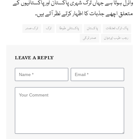
وائرل ہوتا ہے جہاں ترک شہری پاکستان اور پاکستانیوں کے
متعلق اچھے جذبات کا اظہار کرتے نظر آتے ہیں۔
پاک ترک تعلقات
پاکستان
پاکستانی طوطا
ترک
ترک صدر
رجب طیب ایردوان
صدر ترکی
LEAVE A REPLY