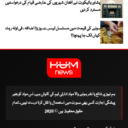
پشاور ہائیکورٹ نے افغان شہریوں کی عارضی قیام کی درخواستیں
مسترد کر دیں
سونے کی قیمت میں مسلسل تیسرے روز بڑا اضافہ ، فی تولہ ریٹ
کہاں تک جا پہنچا؟
ہم نیوز پر شائع یا نشر ہونے والا مواد ادارتی ٹیم کی کاوش ہے۔ اس مواد کو بغیر
پیشگی اجازت کسی بھی صورت میں استعمال یا نقل کرنا درست نہیں۔ تمام
حقوق محفوظ ہیں © 2026