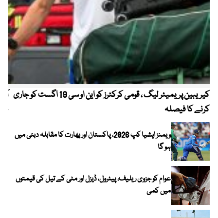
کیریبین پریمیئر لیگ ، قومی کرکٹرز کو این او سی 19 اگست کو جاری
آز
کرنے کا فیصلہ
چھی
ویمنز ایشیا کپ 2026، پاکستان اور بھارت کا مقابلہ دبئی میں
ہو گا
عوام کو جزوی ریلیف، پیٹرول، ڈیزل اور مٹی کے تیل کی قیمتوں
میں کمی