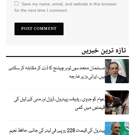
Save my name, email, and website in this browser
for the next time I comment.
تازہ ترین خبریں
مسلمان متحد ہوں تو ہر چیلنج کا ڈٹ کر مقابلہ کر سکتے
ہیں، ایرانی وزیر خارجہ
عوام کو جزوی ریلیف، پیٹرول، ڈیزل اور مٹی کے تیل کی
قیمتوں میں کمی
پیٹرول کی قیمت 228 روپے فی لیٹر کی جائے، حافظ نعیم