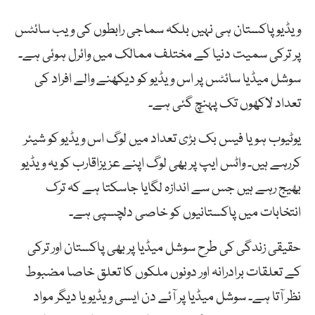
ویڈیو پاکستان ہی نہیں بلکہ سماجی رابطوں کی ویب سائٹس
پر ترکی سمیت دنیا کے مختلف ممالک میں وائرل ہوئی ہے۔
سوشل میڈیا سائٹس پر اس ویڈیو کو دیکھنے والے افراد کی
تعداد لاکھوں تک پہنچ گئی ہے۔
یوٹیوب ہو یا فیس بک بڑی تعداد میں لوگ اس ویڈیو کو شیئر
کررہے ہیں۔ واٹس ایپ پر بھی لوگ اپنے عزیزاقارب کو یہ ویڈیو
بھیج رہے ہیں جس سے اندازہ لگایا جاسکتا ہے کہ ترک
انتخابات میں پاکستانیوں کو خاصی دلچسپی ہے۔
حقیقی زندگی کی طرح سوشل میڈیا پر بھی پاکستان اور ترکی
کے تعلقات برادرانہ اور دونوں ملکوں کا تعلق خاصا مضبوط
نظر آتا ہے۔ سوشل میڈیا پر آئے دن ایسی ویڈیو یا دیگر مواد