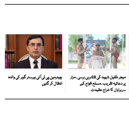
میجر طفیل شہید کی 68 ویں برسی ، مزار
چیئرمین پی ٹی آئی بیرسٹر گوہر کی والدہ
پر دعائیہ تقریب ، مسلح افواج کے
انتقال کر گئیں
سربراہان کا خراج عقیدت