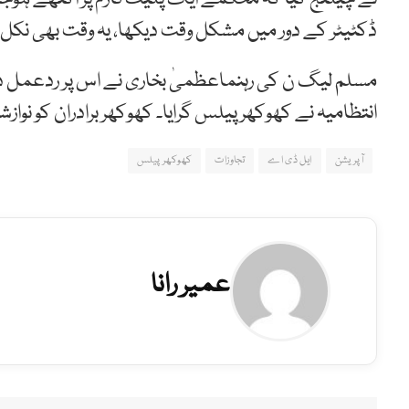
ڈکٹیٹر کے دور میں مشکل وقت دیکھا، یہ وقت بھی نکل 
مسلم لیگ ن کی رہنماعظمیٰ بخاری نے اس پر ردعمل دیت
انتظامیہ نے کھوکھر پیلس گرایا۔ کھوکھر برادران کو نو
آپریشن
ایل ڈی اے
تجاوزات
کھوکھر پیلس
عمیر رانا