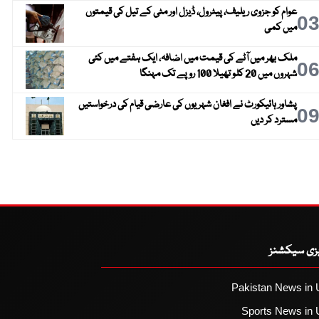
عوام کو جزوی ریلیف، پیٹرول، ڈیزل اور مٹی کے تیل کی قیمتوں
0
میں کمی
ملک بھر میں آٹے کی قیمت میں اضافہ، ایک ہفتے میں کئی
0
شہروں میں 20 کلو تھیلا 100 روپے تک مہنگا
پشاور ہائیکورٹ نے افغان شہریوں کی عارضی قیام کی درخواستیں
0
مسترد کر دیں
یزی سیکشنز
Pakistan News in 
Sports News in 