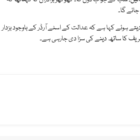
جائے گا۔
ے ہوئے کہا ہے کہ عدالت کے اسٹے آرڈر کے باوجود بزدار
ازشریف کا ساتھ دینے کی سزا دی جارہی ہے۔