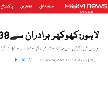
صفحۂ اول
تازہ ترین
پاکستان
8 Aug, 2026
لاہور:کھوکھر برادران سے38کنال سرکاری اراضی واگزار
پولیس کی نگرانی میں بھاری مشینری کی مدد سے تجاوزات گرا 
|
شائع
January 24, 2021 12:39 PM
عمیر رانا