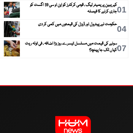
کیریبین پریمیئر لیگ ، قومی کرکٹرز کو این او سی 19 اگست کو
01
جاری کرنے کا فیصلہ
حکومت نے پیٹرول اور ڈیزل کی قیمتوں میں کمی کر دی
04
سونے کی قیمت میں مسلسل تیسرے روز بڑا اضافہ ، فی تولہ ریٹ
07
کہاں تک جا پہنچا؟