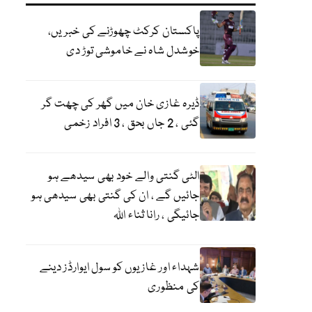
پاکستان کرکٹ چھوڑنے کی خبریں،
خوشدل شاہ نے خاموشی توڑ دی
ڈیرہ غازی خان میں گھر کی چھت گر
گئی ، 2 جاں بحق ، 3 افراد زخمی
الٹی گنتی والے خود بھی سیدھے ہو
جائیں گے ، ان کی گنتی بھی سیدھی ہو
جائیگی ، رانا ثناء اللہ
شہداء اور غازیوں کو سول ایوارڈز دینے
کی منظوری