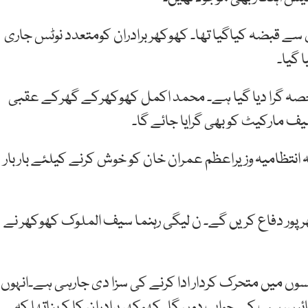
ے قبضہ کیاگیا تھا۔ کھوکھر برادران کومتعدد نوٹس جاری
 گیا۔
صہ گرا دیا گیا ہے۔ محمد اکمل کھوکھرکے گھرکے عقبی
 مارکیٹ کو بھی گرایا جائے گا۔
نتظامیہ وزیراعظم عمران خان کو خوش کرنے کیلئے بار بار
ھرپور دفاع کریں گے۔ ن لیگی رہنما سیف الملوک کھوکھر نے
لسوں میں متحرک کردار ادا کرنے کی سزا دی جارہی ہے۔انہوں
یں، سب کے جواب دوں گا۔ کھوکھر برادران کا کہناتھا کہ