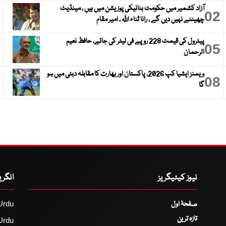
آزاد کشمیر میں حکومت بنانیکی پوزیشن میں ہیں ، مینڈیٹ
3
02
چھیننے نہیں دیں گے ، رانا ثناء اللہ ، امیر مقام
پیٹرول کی قیمت 228 روپے فی لیٹر کی جائے، حافظ نعیم
6
05
الرحمان
ویمنز ایشیا کپ 2026، پاکستان اور بھارت کا مقابلہ دبئی میں ہو
9
08
گا
نیوز کیٹیگریز
انگر
صفحۂ اول
Urdu
تازہ ترین
Urdu