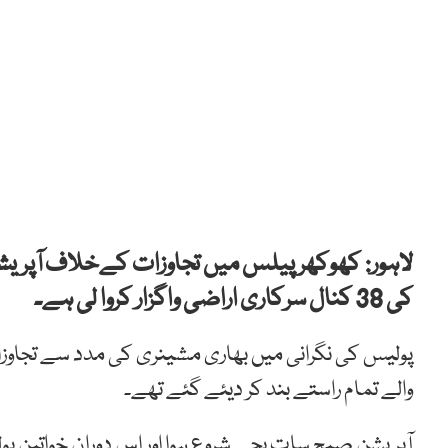
لاہور: کھوکھر پیلس میں تجاوزات کےخلاف آپریش
کی 38 کنال سرکاری اراضی واگزار کروا لی ہے۔
پولیس کی نگرانی میں بھاری مشینری کی مدد سے تجاوزا
والے تمام راستے بند کر دیئے گئے تھے۔
آپریشن صبح سات بجے شروع ہوا اور اس دوران خواتین پو