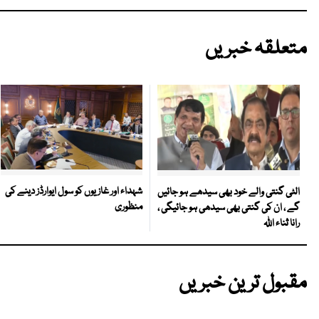
متعلقہ خبریں
شہداء اور غازیوں کو سول ایوارڈز دینے کی
الٹی گنتی والے خود بھی سیدھے ہو جائیں
منظوری
گے ، ان کی گنتی بھی سیدھی ہو جائیگی ،
رانا ثناء اللہ
مقبول ترین خبریں