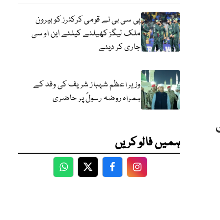
پی سی بی نے قومی کرکٹرز کو بیرون
ملک لیگز کھیلنے کیلئے این او سی
جاری کر دیئے
وزیر اعظم شہباز شریف کی وفد کے
ہمراہ روضہ رسولؐ پر حاضری
ہمیں فالو کریں
WhatsApp
Twitter
Facebook
Facebook