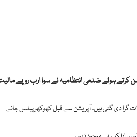
ن کرتے ہوئے ضلعی انتظامیہ نے سوا ارب روپے مالیت
ت گرا دی گئی ہیں۔ آپریشن سے قبل کھوکھر پیلس جانے
لیس اہلکار بھی موجود تھیں۔