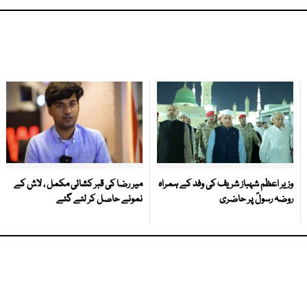
وزیر اعظم شہباز شریف کی وفد کے ہمراہ
میر رضا کی قبر کشائی مکمل ، لاش کے
روضہ رسولؐ پر حاضری
نمونے حاصل کر لئے گئے